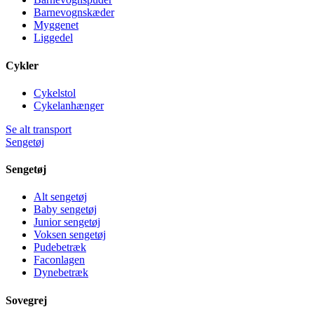
Barnevognskæder
Myggenet
Liggedel
Cykler
Cykelstol
Cykelanhænger
Se alt transport
Sengetøj
Sengetøj
Alt sengetøj
Baby sengetøj
Junior sengetøj
Voksen sengetøj
Pudebetræk
Faconlagen
Dynebetræk
Sovegrej