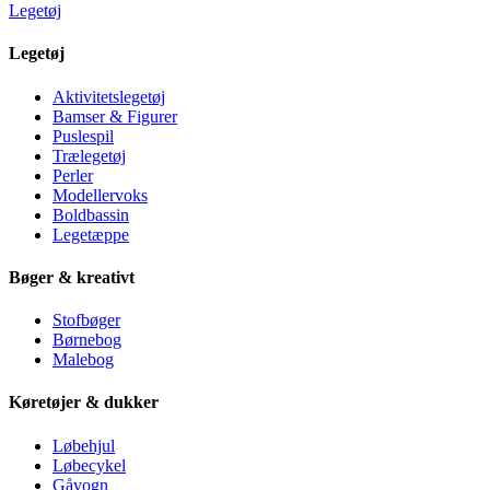
Legetøj
Legetøj
Aktivitetslegetøj
Bamser & Figurer
Puslespil
Trælegetøj
Perler
Modellervoks
Boldbassin
Legetæppe
Bøger & kreativt
Stofbøger
Børnebog
Malebog
Køretøjer & dukker
Løbehjul
Løbecykel
Gåvogn