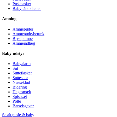
Pusletasker
Babyhåndklæder
Amning
Ammepuder
Ammepude-betræk
Brystpumpe
Ammeindlæg
Baby-udstyr
Babyalarm
Sut
Sutteflasker
Suttesnor
Nusseklud
Bidering
Hagesmæk
Spisesæt
Potte
Barselsgaver
Se alt pusle & baby