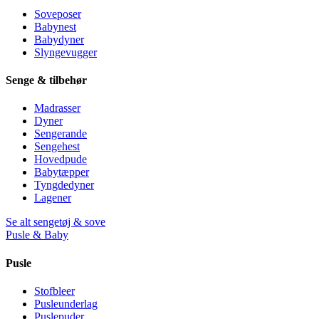
Soveposer
Babynest
Babydyner
Slyngevugger
Senge & tilbehør
Madrasser
Dyner
Sengerande
Sengehest
Hovedpude
Babytæpper
Tyngdedyner
Lagener
Se alt sengetøj & sove
Pusle & Baby
Pusle
Stofbleer
Pusleunderlag
Puslepuder