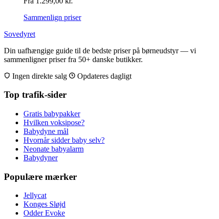
Fra
1.299,00
kr.
Sammenlign priser
Sovedyret
Din uafhængige guide til de bedste priser på børneudstyr — vi
sammenligner priser fra 50+ danske butikker.
Ingen direkte salg
Opdateres dagligt
Top trafik-sider
Gratis babypakker
Hvilken voksipose?
Babydyne mål
Hvornår sidder baby selv?
Neonate babyalarm
Babydyner
Populære mærker
Jellycat
Konges Sløjd
Odder Evoke