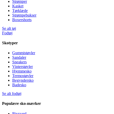
Strømper
Kasket
Tørklæde
Strømpebukser
Boxershorts
Se alt tøj
Fodtøj
Skotyper
Gummistøvler
Sandaler
Sneakers
Vinterstøvler
Hjemmesko
Termostøvler
Begyndersko
Badesko
Se alt fodtøj
Populære sko-mærker
Bisgaard