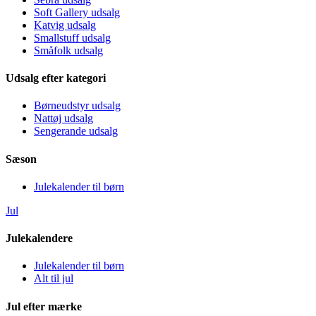
Soft Gallery udsalg
Katvig udsalg
Smallstuff udsalg
Småfolk udsalg
Udsalg efter kategori
Børneudstyr udsalg
Nattøj udsalg
Sengerande udsalg
Sæson
Julekalender til børn
Jul
Julekalendere
Julekalender til børn
Alt til jul
Jul efter mærke