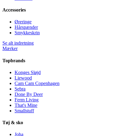
Accessories
Øreringe
Hårspænder
Smykkeskrin
Se alt indretning
Mærker
Topbrands
Konges Sløjd
Liewood
Cam Cam Copenhagen
Sebra
Done By Deer
Ferm Living
That's Mine
Smallstuff
Tøj & sko
Joha