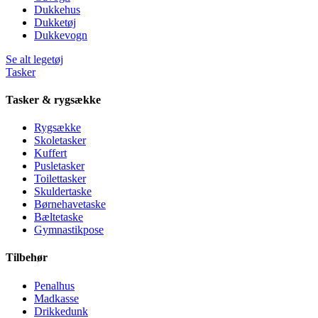
Dukkehus
Dukketøj
Dukkevogn
Se alt legetøj
Tasker
Tasker & rygsække
Rygsække
Skoletasker
Kuffert
Pusletasker
Toilettasker
Skuldertaske
Børnehavetaske
Bæltetaske
Gymnastikpose
Tilbehør
Penalhus
Madkasse
Drikkedunk