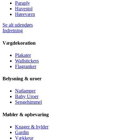
Paraply
Havestol
Høreværn
Se alt udendørs
Indretning
Vægdekoration
Plakater
Wallstickers
Flagranker
Belysning & uroer
Natlamper
Baby Uroer
Sengehimmel
Møbler & opbevaring
Knager & hylder
Gardin
Vækkeur