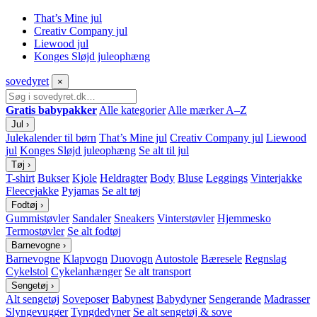
That’s Mine jul
Creativ Company jul
Liewood jul
Konges Sløjd juleophæng
sove
dyret
×
Gratis babypakker
Alle kategorier
Alle mærker A–Z
Jul
›
Julekalender til børn
That’s Mine jul
Creativ Company jul
Liewood
jul
Konges Sløjd juleophæng
Se alt til jul
Tøj
›
T-shirt
Bukser
Kjole
Heldragter
Body
Bluse
Leggings
Vinterjakke
Fleecejakke
Pyjamas
Se alt tøj
Fodtøj
›
Gummistøvler
Sandaler
Sneakers
Vinterstøvler
Hjemmesko
Termostøvler
Se alt fodtøj
Barnevogne
›
Barnevogne
Klapvogn
Duovogn
Autostole
Bæresele
Regnslag
Cykelstol
Cykelanhænger
Se alt transport
Sengetøj
›
Alt sengetøj
Soveposer
Babynest
Babydyner
Sengerande
Madrasser
Slyngevugger
Tyngdedyner
Se alt sengetøj & sove