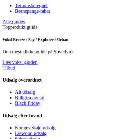
Terminsberegner
Børnepenge-rabat
Alle guides
Topprodukt guide
Voksi Breeze / Sky / Explorer / Urban
Den mest klikke guide på Sovedyret.
Læs voksi-guiden
Tilbud
Udsalg overordnet
Alt udsalg
Billigt sengetøj
Black Friday
Udsalg efter brand
Konges Sløjd udsalg
Liewood udsalg
Sebra udsalg