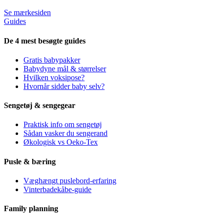
Se mærkesiden
Guides
De 4 mest besøgte guides
Gratis babypakker
Babydyne mål & størrelser
Hvilken voksipose?
Hvornår sidder baby selv?
Sengetøj & sengegear
Praktisk info om sengetøj
Sådan vasker du sengerand
Økologisk vs Oeko-Tex
Pusle & bæring
Væghængt puslebord-erfaring
Vinterbadekåbe-guide
Family planning