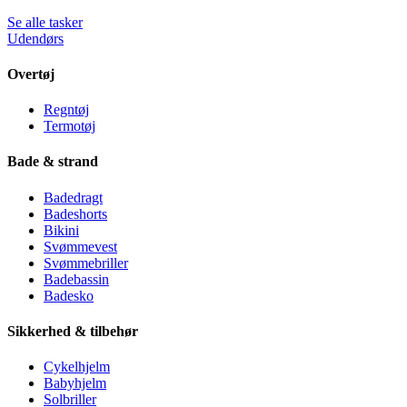
Se alle tasker
Udendørs
Overtøj
Regntøj
Termotøj
Bade & strand
Badedragt
Badeshorts
Bikini
Svømmevest
Svømmebriller
Badebassin
Badesko
Sikkerhed & tilbehør
Cykelhjelm
Babyhjelm
Solbriller