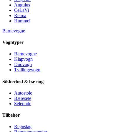
Angulus
CeLaVi
Reima
Hummel
Barnevogne
Vogntyper
Barnevogne
Klapvogn
Duovogn
Tvillingevogn
Sikkerhed & bæring
Autostole
Bæresele
Selepude
Tilbehør
Regnslag
Barnevognspuder