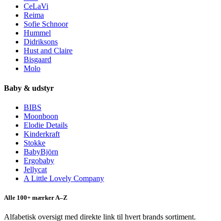
CeLaVi
Reima
Sofie Schnoor
Hummel
Didriksons
Hust and Claire
Bisgaard
Molo
Baby & udstyr
BIBS
Moonboon
Elodie Details
Kinderkraft
Stokke
BabyBjörn
Ergobaby
Jellycat
A Little Lovely Company
Alle 100+ mærker A–Z
Alfabetisk oversigt med direkte link til hvert brands sortiment.