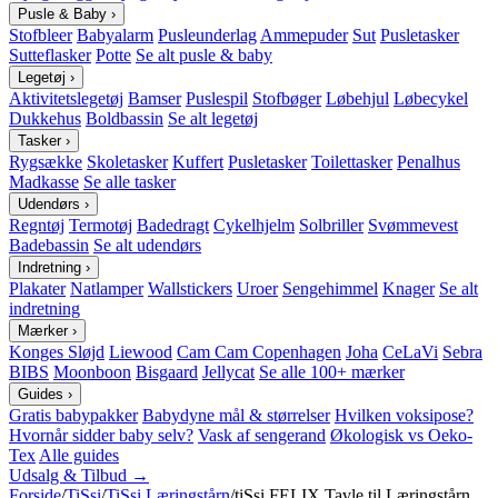
Pusle & Baby
›
Stofbleer
Babyalarm
Pusleunderlag
Ammepuder
Sut
Pusletasker
Sutteflasker
Potte
Se alt pusle & baby
Legetøj
›
Aktivitetslegetøj
Bamser
Puslespil
Stofbøger
Løbehjul
Løbecykel
Dukkehus
Boldbassin
Se alt legetøj
Tasker
›
Rygsække
Skoletasker
Kuffert
Pusletasker
Toilettasker
Penalhus
Madkasse
Se alle tasker
Udendørs
›
Regntøj
Termotøj
Badedragt
Cykelhjelm
Solbriller
Svømmevest
Badebassin
Se alt udendørs
Indretning
›
Plakater
Natlamper
Wallstickers
Uroer
Sengehimmel
Knager
Se alt
indretning
Mærker
›
Konges Sløjd
Liewood
Cam Cam Copenhagen
Joha
CeLaVi
Sebra
BIBS
Moonboon
Bisgaard
Jellycat
Se alle 100+ mærker
Guides
›
Gratis babypakker
Babydyne mål & størrelser
Hvilken voksipose?
Hvornår sidder baby selv?
Vask af sengerand
Økologisk vs Oeko-
Tex
Alle guides
Udsalg & Tilbud →
Forside
/
TiSsi
/
TiSsi Læringstårn
/
tiSsi FELIX Tavle til Læringstårn