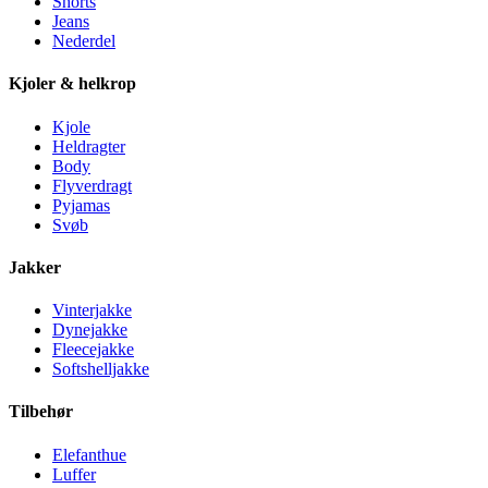
Shorts
Jeans
Nederdel
Kjoler & helkrop
Kjole
Heldragter
Body
Flyverdragt
Pyjamas
Svøb
Jakker
Vinterjakke
Dynejakke
Fleecejakke
Softshelljakke
Tilbehør
Elefanthue
Luffer