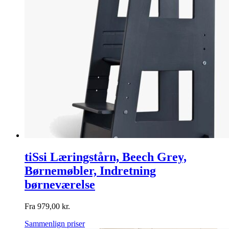
tiSsi Læringstårn, Beech Grey,
Børnemøbler, Indretning
børneværelse
Fra
979,00
kr.
Sammenlign priser