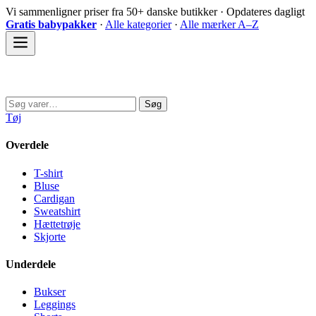
Spring
Vi sammenligner priser fra 50+ danske butikker · Opdateres dagligt
til
Gratis babypakker
·
Alle kategorier
·
Alle mærker A–Z
indhold
Sovedyret
Søg
Søg
efter:
Tøj
Overdele
T-shirt
Bluse
Cardigan
Sweatshirt
Hættetrøje
Skjorte
Underdele
Bukser
Leggings