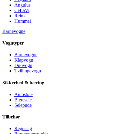
Angulus
CeLaVi
Reima
Hummel
Barnevogne
Vogntyper
Barnevogne
Klapvogn
Duovogn
Tvillingevogn
Sikkerhed & bæring
Autostole
Bæresele
Selepude
Tilbehør
Regnslag
Barnevognspuder