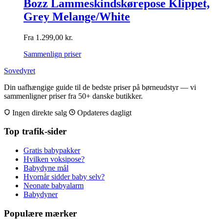
Bozz Lammeskindskørepose Klippet,
Grey Melange/White
Fra
1.299,00
kr.
Sammenlign priser
Sovedyret
Din uafhængige guide til de bedste priser på børneudstyr — vi
sammenligner priser fra 50+ danske butikker.
Ingen direkte salg
Opdateres dagligt
Top trafik-sider
Gratis babypakker
Hvilken voksipose?
Babydyne mål
Hvornår sidder baby selv?
Neonate babyalarm
Babydyner
Populære mærker