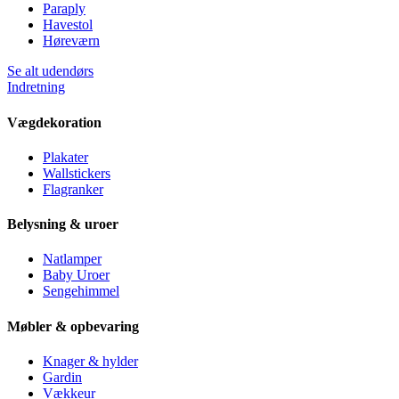
Paraply
Havestol
Høreværn
Se alt udendørs
Indretning
Vægdekoration
Plakater
Wallstickers
Flagranker
Belysning & uroer
Natlamper
Baby Uroer
Sengehimmel
Møbler & opbevaring
Knager & hylder
Gardin
Vækkeur