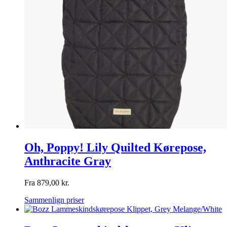
Oh, Poppy! Lily Quilted Kørepose,
Anthracite Gray
Fra
879,00
kr.
Sammenlign priser