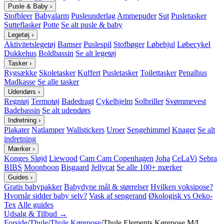
Pusle & Baby
›
Stofbleer
Babyalarm
Pusleunderlag
Ammepuder
Sut
Pusletasker
Sutteflasker
Potte
Se alt pusle & baby
Legetøj
›
Aktivitetslegetøj
Bamser
Puslespil
Stofbøger
Løbehjul
Løbecykel
Dukkehus
Boldbassin
Se alt legetøj
Tasker
›
Rygsække
Skoletasker
Kuffert
Pusletasker
Toilettasker
Penalhus
Madkasse
Se alle tasker
Udendørs
›
Regntøj
Termotøj
Badedragt
Cykelhjelm
Solbriller
Svømmevest
Badebassin
Se alt udendørs
Indretning
›
Plakater
Natlamper
Wallstickers
Uroer
Sengehimmel
Knager
Se alt
indretning
Mærker
›
Konges Sløjd
Liewood
Cam Cam Copenhagen
Joha
CeLaVi
Sebra
BIBS
Moonboon
Bisgaard
Jellycat
Se alle 100+ mærker
Guides
›
Gratis babypakker
Babydyne mål & størrelser
Hvilken voksipose?
Hvornår sidder baby selv?
Vask af sengerand
Økologisk vs Oeko-
Tex
Alle guides
Udsalg & Tilbud →
Forside
/
Thule
/
Thule Kørepose
/
Thule Elements Kørepose M/L,