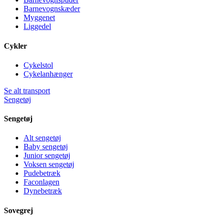
Barnevognskæder
Myggenet
Liggedel
Cykler
Cykelstol
Cykelanhænger
Se alt transport
Sengetøj
Sengetøj
Alt sengetøj
Baby sengetøj
Junior sengetøj
Voksen sengetøj
Pudebetræk
Faconlagen
Dynebetræk
Sovegrej