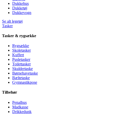
Dukkehus
Dukketøj
Dukkevogn
Se alt legetøj
Tasker
Tasker & rygsække
Rygsække
Skoletasker
Kuffert
Pusletasker
Toilettasker
Skuldertaske
Børnehavetaske
Bæltetaske
Gymnastikpose
Tilbehør
Penalhus
Madkasse
Drikkedunk