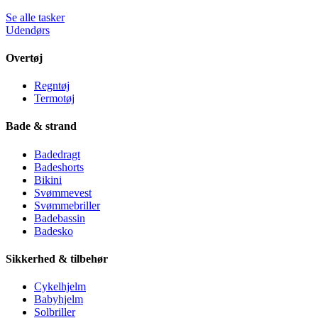
Se alle tasker
Udendørs
Overtøj
Regntøj
Termotøj
Bade & strand
Badedragt
Badeshorts
Bikini
Svømmevest
Svømmebriller
Badebassin
Badesko
Sikkerhed & tilbehør
Cykelhjelm
Babyhjelm
Solbriller