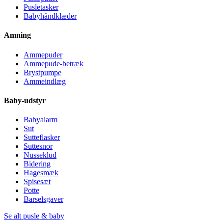
Pusletasker
Babyhåndklæder
Amning
Ammepuder
Ammepude-betræk
Brystpumpe
Ammeindlæg
Baby-udstyr
Babyalarm
Sut
Sutteflasker
Suttesnor
Nusseklud
Bidering
Hagesmæk
Spisesæt
Potte
Barselsgaver
Se alt pusle & baby