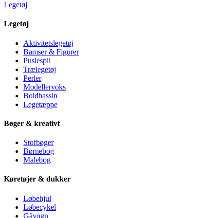
Legetøj
Legetøj
Aktivitetslegetøj
Bamser & Figurer
Puslespil
Trælegetøj
Perler
Modellervoks
Boldbassin
Legetæppe
Bøger & kreativt
Stofbøger
Børnebog
Malebog
Køretøjer & dukker
Løbehjul
Løbecykel
Gåvogn