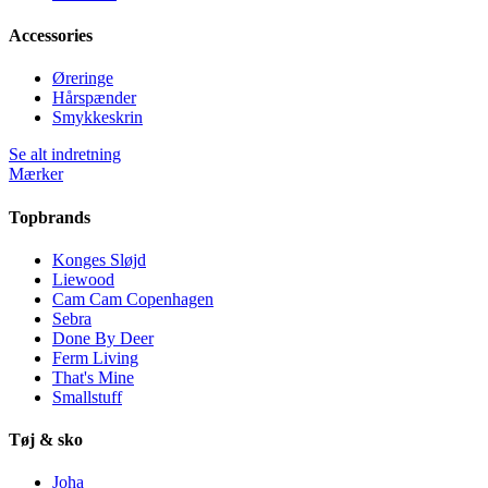
Accessories
Øreringe
Hårspænder
Smykkeskrin
Se alt indretning
Mærker
Topbrands
Konges Sløjd
Liewood
Cam Cam Copenhagen
Sebra
Done By Deer
Ferm Living
That's Mine
Smallstuff
Tøj & sko
Joha