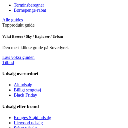
Terminsberegner
Børnepenge-rabat
Alle guides
Topprodukt guide
Voksi Breeze / Sky / Explorer / Urban
Den mest klikke guide på Sovedyret.
Læs voksi-guiden
Tilbud
Udsalg overordnet
Alt udsalg
Billigt sengetøj
Black Friday
Udsalg efter brand
Konges Sløjd udsalg
Liewood udsalg
Sebra udsalg