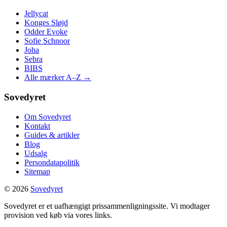
Jellycat
Konges Sløjd
Odder Evoke
Sofie Schnoor
Joha
Sebra
BIBS
Alle mærker A–Z →
Sovedyret
Om Sovedyret
Kontakt
Guides & artikler
Blog
Udsalg
Persondatapolitik
Sitemap
© 2026
Sovedyret
Sovedyret er et uafhængigt prissammenligningssite. Vi modtager
provision ved køb via vores links.