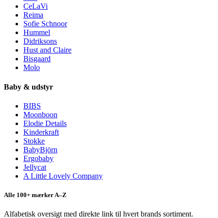
CeLaVi
Reima
Sofie Schnoor
Hummel
Didriksons
Hust and Claire
Bisgaard
Molo
Baby & udstyr
BIBS
Moonboon
Elodie Details
Kinderkraft
Stokke
BabyBjörn
Ergobaby
Jellycat
A Little Lovely Company
Alle 100+ mærker A–Z
Alfabetisk oversigt med direkte link til hvert brands sortiment.