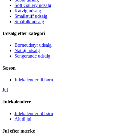
Soft Gallery udsalg
Katvig udsalg
Smallstuff udsalg
Småfolk udsalg
Udsalg efter kategori
Børneudstyr udsalg
Nattøj udsalg
Sengerande udsalg
Sæson
Julekalender til børn
Jul
Julekalendere
Julekalender til børn
Alt til jul
Jul efter mærke