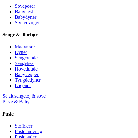
Soveposer
Babynest
Babydyner
Slyngevugger
Senge & tilbehør
Madrasser
Dyner
Sengerande
Sengehest
Hovedpude
Babytæpper
Tyngdedyner
Lagener
Se alt sengetøj & sove
Pusle & Baby
Pusle
Stofbleer
Pusleunderlag
Puslepuder