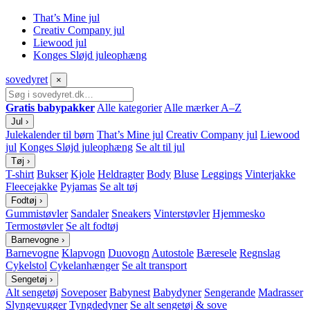
That’s Mine jul
Creativ Company jul
Liewood jul
Konges Sløjd juleophæng
sove
dyret
×
Gratis babypakker
Alle kategorier
Alle mærker A–Z
Jul
›
Julekalender til børn
That’s Mine jul
Creativ Company jul
Liewood
jul
Konges Sløjd juleophæng
Se alt til jul
Tøj
›
T-shirt
Bukser
Kjole
Heldragter
Body
Bluse
Leggings
Vinterjakke
Fleecejakke
Pyjamas
Se alt tøj
Fodtøj
›
Gummistøvler
Sandaler
Sneakers
Vinterstøvler
Hjemmesko
Termostøvler
Se alt fodtøj
Barnevogne
›
Barnevogne
Klapvogn
Duovogn
Autostole
Bæresele
Regnslag
Cykelstol
Cykelanhænger
Se alt transport
Sengetøj
›
Alt sengetøj
Soveposer
Babynest
Babydyner
Sengerande
Madrasser
Slyngevugger
Tyngdedyner
Se alt sengetøj & sove