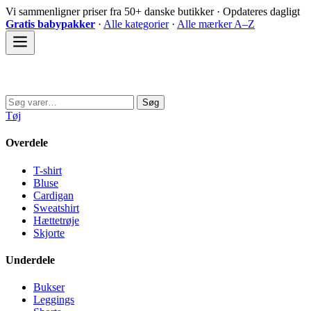
Spring
Vi sammenligner priser fra 50+ danske butikker · Opdateres dagligt
til
Gratis babypakker
·
Alle kategorier
·
Alle mærker A–Z
indhold
Sovedyret
Søg
Søg
efter:
Tøj
Overdele
T-shirt
Bluse
Cardigan
Sweatshirt
Hættetrøje
Skjorte
Underdele
Bukser
Leggings