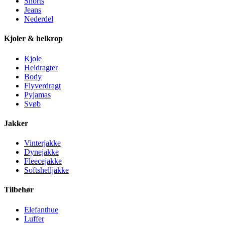
Shorts
Jeans
Nederdel
Kjoler & helkrop
Kjole
Heldragter
Body
Flyverdragt
Pyjamas
Svøb
Jakker
Vinterjakke
Dynejakke
Fleecejakke
Softshelljakke
Tilbehør
Elefanthue
Luffer