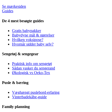
Se mærkesiden
Guides
De 4 mest besøgte guides
Gratis babypakker
Babydyne mål & størrelser
Hvilken voksipose?
Hvornår sidder baby selv?
Sengetøj & sengegear
Praktisk info om sengetøj
Sådan vasker du sengerand
Økologisk vs Oeko-Tex
Pusle & bæring
Væghængt puslebord-erfaring
Vinterbadekåbe-guide
Family planning