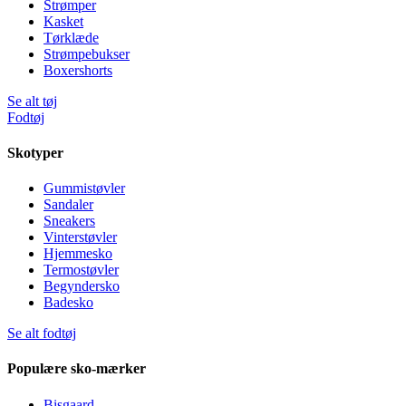
Strømper
Kasket
Tørklæde
Strømpebukser
Boxershorts
Se alt tøj
Fodtøj
Skotyper
Gummistøvler
Sandaler
Sneakers
Vinterstøvler
Hjemmesko
Termostøvler
Begyndersko
Badesko
Se alt fodtøj
Populære sko-mærker
Bisgaard