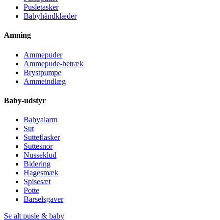
Pusletasker
Babyhåndklæder
Amning
Ammepuder
Ammepude-betræk
Brystpumpe
Ammeindlæg
Baby-udstyr
Babyalarm
Sut
Sutteflasker
Suttesnor
Nusseklud
Bidering
Hagesmæk
Spisesæt
Potte
Barselsgaver
Se alt pusle & baby