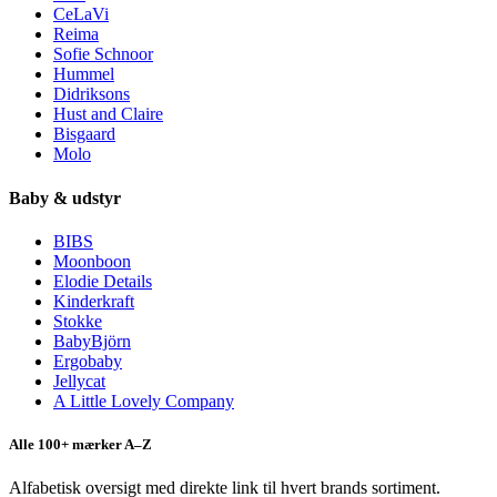
CeLaVi
Reima
Sofie Schnoor
Hummel
Didriksons
Hust and Claire
Bisgaard
Molo
Baby & udstyr
BIBS
Moonboon
Elodie Details
Kinderkraft
Stokke
BabyBjörn
Ergobaby
Jellycat
A Little Lovely Company
Alle 100+ mærker A–Z
Alfabetisk oversigt med direkte link til hvert brands sortiment.