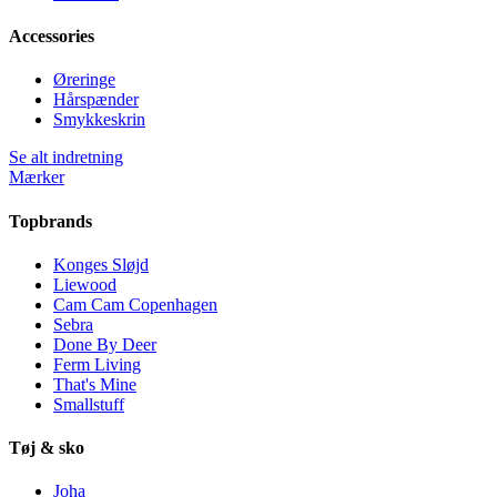
Accessories
Øreringe
Hårspænder
Smykkeskrin
Se alt indretning
Mærker
Topbrands
Konges Sløjd
Liewood
Cam Cam Copenhagen
Sebra
Done By Deer
Ferm Living
That's Mine
Smallstuff
Tøj & sko
Joha