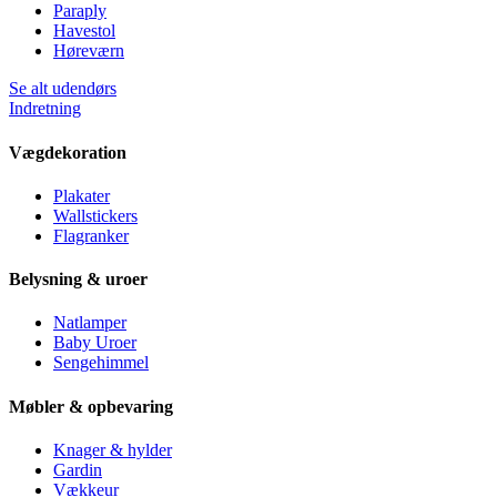
Paraply
Havestol
Høreværn
Se alt udendørs
Indretning
Vægdekoration
Plakater
Wallstickers
Flagranker
Belysning & uroer
Natlamper
Baby Uroer
Sengehimmel
Møbler & opbevaring
Knager & hylder
Gardin
Vækkeur