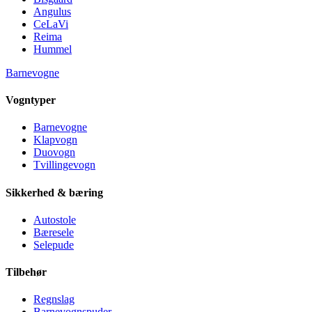
Angulus
CeLaVi
Reima
Hummel
Barnevogne
Vogntyper
Barnevogne
Klapvogn
Duovogn
Tvillingevogn
Sikkerhed & bæring
Autostole
Bæresele
Selepude
Tilbehør
Regnslag
Barnevognspuder