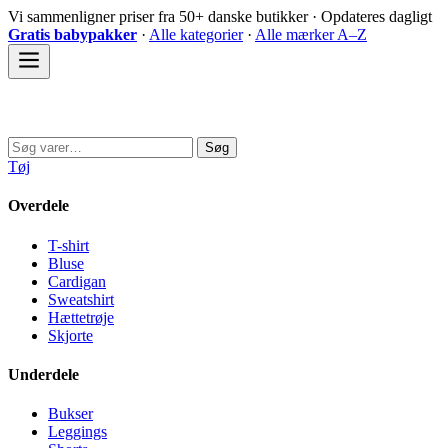
Spring
Vi sammenligner priser fra 50+ danske butikker · Opdateres dagligt
til
Gratis babypakker
·
Alle kategorier
·
Alle mærker A–Z
indhold
Sovedyret
Søg
Søg
efter:
Tøj
Overdele
T-shirt
Bluse
Cardigan
Sweatshirt
Hættetrøje
Skjorte
Underdele
Bukser
Leggings