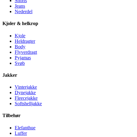
Shorts
Jeans
Nederdel
Kjoler & helkrop
Kjole
Heldragter
Body
Flyverdragt
Pyjamas
Svøb
Jakker
Vinterjakke
Dynejakke
Fleecejakke
Softshelljakke
Tilbehør
Elefanthue
Luffer