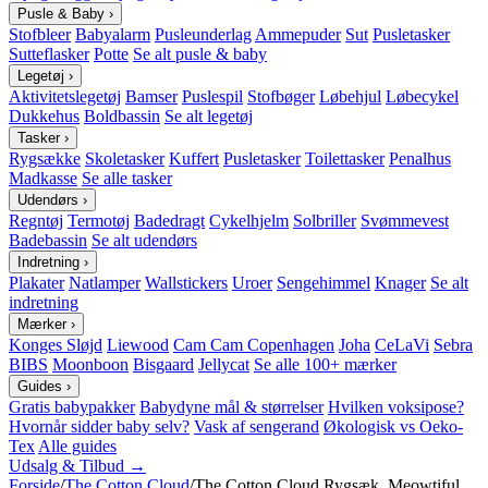
Pusle & Baby
›
Stofbleer
Babyalarm
Pusleunderlag
Ammepuder
Sut
Pusletasker
Sutteflasker
Potte
Se alt pusle & baby
Legetøj
›
Aktivitetslegetøj
Bamser
Puslespil
Stofbøger
Løbehjul
Løbecykel
Dukkehus
Boldbassin
Se alt legetøj
Tasker
›
Rygsække
Skoletasker
Kuffert
Pusletasker
Toilettasker
Penalhus
Madkasse
Se alle tasker
Udendørs
›
Regntøj
Termotøj
Badedragt
Cykelhjelm
Solbriller
Svømmevest
Badebassin
Se alt udendørs
Indretning
›
Plakater
Natlamper
Wallstickers
Uroer
Sengehimmel
Knager
Se alt
indretning
Mærker
›
Konges Sløjd
Liewood
Cam Cam Copenhagen
Joha
CeLaVi
Sebra
BIBS
Moonboon
Bisgaard
Jellycat
Se alle 100+ mærker
Guides
›
Gratis babypakker
Babydyne mål & størrelser
Hvilken voksipose?
Hvornår sidder baby selv?
Vask af sengerand
Økologisk vs Oeko-
Tex
Alle guides
Udsalg & Tilbud →
Forside
/
The Cotton Cloud
/
The Cotton Cloud Rygsæk, Meowtiful