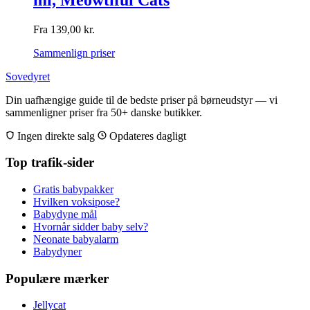
Fra
139,00
kr.
Sammenlign priser
Sovedyret
Din uafhængige guide til de bedste priser på børneudstyr — vi
sammenligner priser fra 50+ danske butikker.
Ingen direkte salg
Opdateres dagligt
Top trafik-sider
Gratis babypakker
Hvilken voksipose?
Babydyne mål
Hvornår sidder baby selv?
Neonate babyalarm
Babydyner
Populære mærker
Jellycat