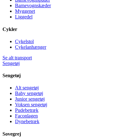
Barnevognskæder
Myggenet
Liggedel
Cykler
Cykelstol
Cykelanhænger
Se alt transport
Sengetøj
Sengetøj
Alt sengetøj
Baby sengetøj
Junior sengetøj
Voksen sengetøj
Pudebetræk
Faconlagen
Dynebetræk
Sovegrej