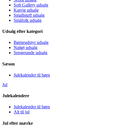
Soft Gallery udsalg
Katvig udsalg
Smallstuff udsalg
Småfolk udsalg
Udsalg efter kategori
Børneudstyr udsalg
Nattøj udsalg
Sengerande udsalg
Sæson
Julekalender til børn
Jul
Julekalendere
Julekalender til børn
Alt til jul
Jul efter mærke