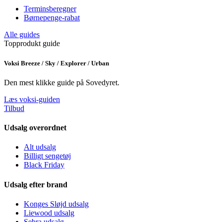
Terminsberegner
Børnepenge-rabat
Alle guides
Topprodukt guide
Voksi Breeze / Sky / Explorer / Urban
Den mest klikke guide på Sovedyret.
Læs voksi-guiden
Tilbud
Udsalg overordnet
Alt udsalg
Billigt sengetøj
Black Friday
Udsalg efter brand
Konges Sløjd udsalg
Liewood udsalg
Sebra udsalg