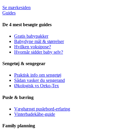
Se mærkesiden
Guides
De 4 mest besøgte guides
Gratis babypakker
Babydyne mål & størrelser
Hvilken voksipose?
Hvornår sidder baby selv?
Sengetøj & sengegear
Praktisk info om sengetøj
Sådan vasker du sengerand
Økologisk vs Oeko-Tex
Pusle & bæring
Væghængt puslebord-erfaring
Vinterbadekåbe-guide
Family planning