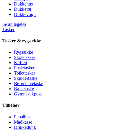
Dukkehus
Dukketøj
Dukkevogn
Se alt legetøj
Tasker
Tasker & rygsække
Rygsække
Skoletasker
Kuffert
Pusletasker
Toilettasker
Skuldertaske
Børnehavetaske
Bæltetaske
Gymnastikpose
Tilbehør
Penalhus
Madkasse
Drikkedunk