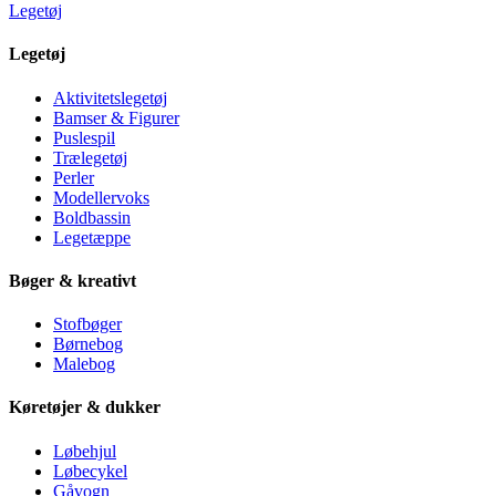
Legetøj
Legetøj
Aktivitetslegetøj
Bamser & Figurer
Puslespil
Trælegetøj
Perler
Modellervoks
Boldbassin
Legetæppe
Bøger & kreativt
Stofbøger
Børnebog
Malebog
Køretøjer & dukker
Løbehjul
Løbecykel
Gåvogn