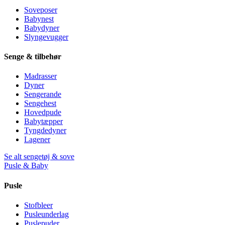
Soveposer
Babynest
Babydyner
Slyngevugger
Senge & tilbehør
Madrasser
Dyner
Sengerande
Sengehest
Hovedpude
Babytæpper
Tyngdedyner
Lagener
Se alt sengetøj & sove
Pusle & Baby
Pusle
Stofbleer
Pusleunderlag
Puslepuder