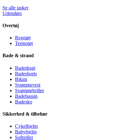
Se alle tasker
Udendørs
Overtøj
Regntøj
Termotøj
Bade & strand
Badedragt
Badeshorts
Bikini
Svømmevest
Svømmebriller
Badebassin
Badesko
Sikkerhed & tilbehør
Cykelhjelm
Babyhjelm
Solbriller