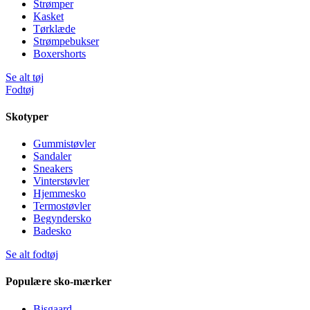
Strømper
Kasket
Tørklæde
Strømpebukser
Boxershorts
Se alt tøj
Fodtøj
Skotyper
Gummistøvler
Sandaler
Sneakers
Vinterstøvler
Hjemmesko
Termostøvler
Begyndersko
Badesko
Se alt fodtøj
Populære sko-mærker
Bisgaard