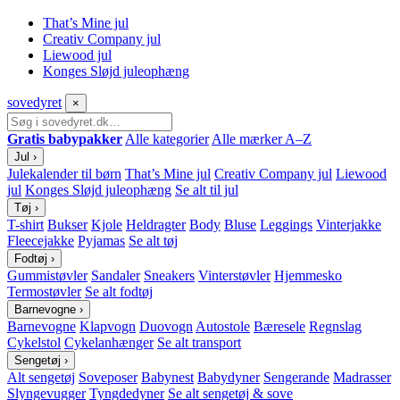
That’s Mine jul
Creativ Company jul
Liewood jul
Konges Sløjd juleophæng
sove
dyret
×
Gratis babypakker
Alle kategorier
Alle mærker A–Z
Jul
›
Julekalender til børn
That’s Mine jul
Creativ Company jul
Liewood
jul
Konges Sløjd juleophæng
Se alt til jul
Tøj
›
T-shirt
Bukser
Kjole
Heldragter
Body
Bluse
Leggings
Vinterjakke
Fleecejakke
Pyjamas
Se alt tøj
Fodtøj
›
Gummistøvler
Sandaler
Sneakers
Vinterstøvler
Hjemmesko
Termostøvler
Se alt fodtøj
Barnevogne
›
Barnevogne
Klapvogn
Duovogn
Autostole
Bæresele
Regnslag
Cykelstol
Cykelanhænger
Se alt transport
Sengetøj
›
Alt sengetøj
Soveposer
Babynest
Babydyner
Sengerande
Madrasser
Slyngevugger
Tyngdedyner
Se alt sengetøj & sove