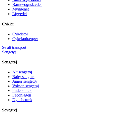
Barnevognskæder
Myggenet
Liggedel
Cykler
Cykelstol
Cykelanhænger
Se alt transport
Sengetøj
Sengetøj
Alt sengetøj
Baby sengetøj
Junior sengetøj
Voksen sengetøj
Pudebetræk
Faconlagen
Dynebetræk
Sovegrej