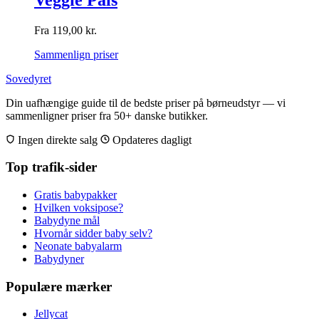
Fra
119,00
kr.
Sammenlign priser
Sovedyret
Din uafhængige guide til de bedste priser på børneudstyr — vi
sammenligner priser fra 50+ danske butikker.
Ingen direkte salg
Opdateres dagligt
Top trafik-sider
Gratis babypakker
Hvilken voksipose?
Babydyne mål
Hvornår sidder baby selv?
Neonate babyalarm
Babydyner
Populære mærker
Jellycat