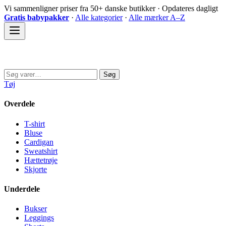
Spring
Vi sammenligner priser fra 50+ danske butikker · Opdateres dagligt
til
Gratis babypakker
·
Alle kategorier
·
Alle mærker A–Z
indhold
Sovedyret
Søg
Søg
efter:
Tøj
Overdele
T-shirt
Bluse
Cardigan
Sweatshirt
Hættetrøje
Skjorte
Underdele
Bukser
Leggings