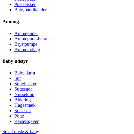
Pusletasker
Babyhåndklæder
Amning
Ammepuder
Ammepude-betræk
Brystpumpe
Ammeindlæg
Baby-udstyr
Babyalarm
Sut
Sutteflasker
Suttesnor
Nusseklud
Bidering
Hagesmæk
Spisesæt
Potte
Barselsgaver
Se alt pusle & baby