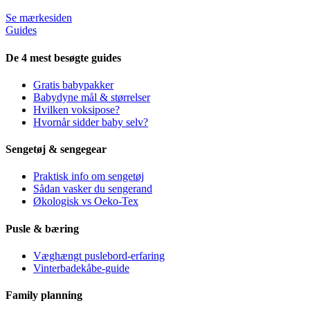
Se mærkesiden
Guides
De 4 mest besøgte guides
Gratis babypakker
Babydyne mål & størrelser
Hvilken voksipose?
Hvornår sidder baby selv?
Sengetøj & sengegear
Praktisk info om sengetøj
Sådan vasker du sengerand
Økologisk vs Oeko-Tex
Pusle & bæring
Væghængt puslebord-erfaring
Vinterbadekåbe-guide
Family planning