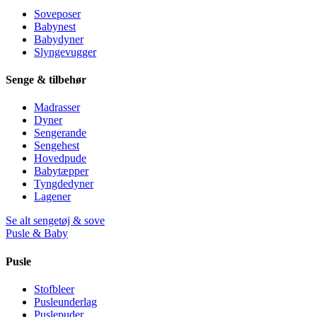
Soveposer
Babynest
Babydyner
Slyngevugger
Senge & tilbehør
Madrasser
Dyner
Sengerande
Sengehest
Hovedpude
Babytæpper
Tyngdedyner
Lagener
Se alt sengetøj & sove
Pusle & Baby
Pusle
Stofbleer
Pusleunderlag
Puslepuder