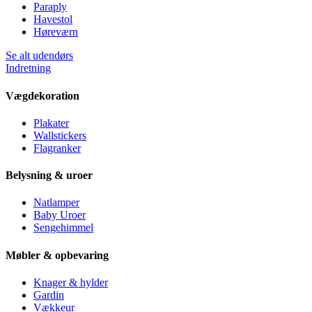
Paraply
Havestol
Høreværn
Se alt udendørs
Indretning
Vægdekoration
Plakater
Wallstickers
Flagranker
Belysning & uroer
Natlamper
Baby Uroer
Sengehimmel
Møbler & opbevaring
Knager & hylder
Gardin
Vækkeur