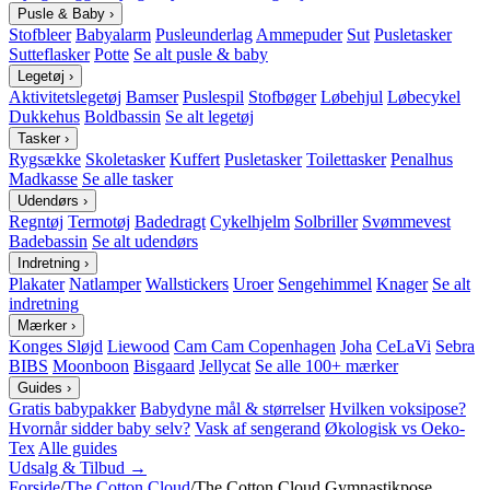
Pusle & Baby
›
Stofbleer
Babyalarm
Pusleunderlag
Ammepuder
Sut
Pusletasker
Sutteflasker
Potte
Se alt pusle & baby
Legetøj
›
Aktivitetslegetøj
Bamser
Puslespil
Stofbøger
Løbehjul
Løbecykel
Dukkehus
Boldbassin
Se alt legetøj
Tasker
›
Rygsække
Skoletasker
Kuffert
Pusletasker
Toilettasker
Penalhus
Madkasse
Se alle tasker
Udendørs
›
Regntøj
Termotøj
Badedragt
Cykelhjelm
Solbriller
Svømmevest
Badebassin
Se alt udendørs
Indretning
›
Plakater
Natlamper
Wallstickers
Uroer
Sengehimmel
Knager
Se alt
indretning
Mærker
›
Konges Sløjd
Liewood
Cam Cam Copenhagen
Joha
CeLaVi
Sebra
BIBS
Moonboon
Bisgaard
Jellycat
Se alle 100+ mærker
Guides
›
Gratis babypakker
Babydyne mål & størrelser
Hvilken voksipose?
Hvornår sidder baby selv?
Vask af sengerand
Økologisk vs Oeko-
Tex
Alle guides
Udsalg & Tilbud →
Forside
/
The Cotton Cloud
/
The Cotton Cloud Gymnastikpose,