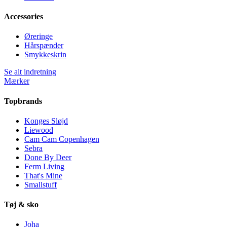
Accessories
Øreringe
Hårspænder
Smykkeskrin
Se alt indretning
Mærker
Topbrands
Konges Sløjd
Liewood
Cam Cam Copenhagen
Sebra
Done By Deer
Ferm Living
That's Mine
Smallstuff
Tøj & sko
Joha