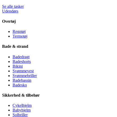
Se alle tasker
Udendørs
Overtøj
Regntøj
Termotøj
Bade & strand
Badedragt
Badeshorts
Bikini
Svømmevest
Svømmebriller
Badebassin
Badesko
Sikkerhed & tilbehør
Cykelhjelm
Babyhjelm
Solbriller