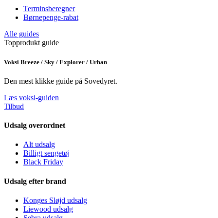
Terminsberegner
Børnepenge-rabat
Alle guides
Topprodukt guide
Voksi Breeze / Sky / Explorer / Urban
Den mest klikke guide på Sovedyret.
Læs voksi-guiden
Tilbud
Udsalg overordnet
Alt udsalg
Billigt sengetøj
Black Friday
Udsalg efter brand
Konges Sløjd udsalg
Liewood udsalg
Sebra udsalg