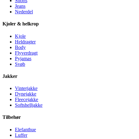
Shorts
Jeans
Nederdel
Kjoler & helkrop
Kjole
Heldragter
Body
Flyverdragt
Pyjamas
Svøb
Jakker
Vinterjakke
Dynejakke
Fleecejakke
Softshelljakke
Tilbehør
Elefanthue
Luffer