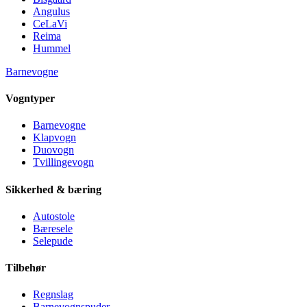
Angulus
CeLaVi
Reima
Hummel
Barnevogne
Vogntyper
Barnevogne
Klapvogn
Duovogn
Tvillingevogn
Sikkerhed & bæring
Autostole
Bæresele
Selepude
Tilbehør
Regnslag
Barnevognspuder