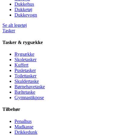
Dukkehus
Dukketøj
Dukkevogn
Se alt legetøj
Tasker
Tasker & rygsække
Rygsække
Skoletasker
Kuffert
Pusletasker
Toilettasker
Skuldertaske
Børnehavetaske
Bæltetaske
Gymnastikpose
Tilbehør
Penalhus
Madkasse
Drikkedunk