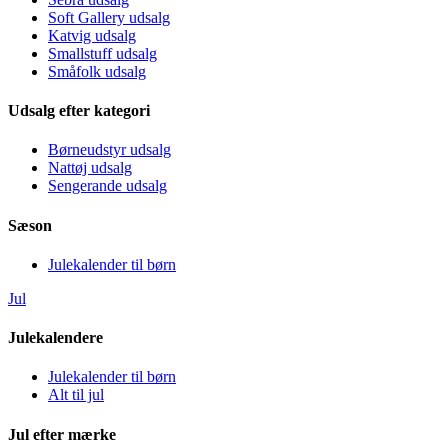
Soft Gallery udsalg
Katvig udsalg
Smallstuff udsalg
Småfolk udsalg
Udsalg efter kategori
Børneudstyr udsalg
Nattøj udsalg
Sengerande udsalg
Sæson
Julekalender til børn
Jul
Julekalendere
Julekalender til børn
Alt til jul
Jul efter mærke