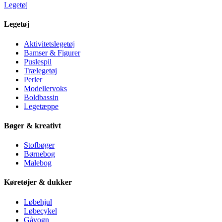
Legetøj
Legetøj
Aktivitetslegetøj
Bamser & Figurer
Puslespil
Trælegetøj
Perler
Modellervoks
Boldbassin
Legetæppe
Bøger & kreativt
Stofbøger
Børnebog
Malebog
Køretøjer & dukker
Løbehjul
Løbecykel
Gåvogn