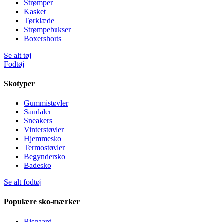
Strømper
Kasket
Tørklæde
Strømpebukser
Boxershorts
Se alt tøj
Fodtøj
Skotyper
Gummistøvler
Sandaler
Sneakers
Vinterstøvler
Hjemmesko
Termostøvler
Begyndersko
Badesko
Se alt fodtøj
Populære sko-mærker
Bisgaard