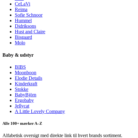
CeLaVi
Reima
Sofie Schnoor
Hummel
Didriksons
Hust and Claire
Bisgaard
Molo
Baby & udstyr
BIBS
Moonboon
Elodie Details
Kinderkraft
Stokke
BabyBjörn
Ergobaby
Jellycat
A Little Lovely Company
Alle 100+ mærker A–Z
Alfabetisk oversigt med direkte link til hvert brands sortiment.