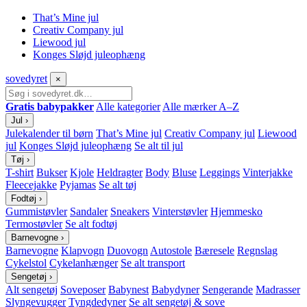
That’s Mine jul
Creativ Company jul
Liewood jul
Konges Sløjd juleophæng
sove
dyret
×
Gratis babypakker
Alle kategorier
Alle mærker A–Z
Jul
›
Julekalender til børn
That’s Mine jul
Creativ Company jul
Liewood
jul
Konges Sløjd juleophæng
Se alt til jul
Tøj
›
T-shirt
Bukser
Kjole
Heldragter
Body
Bluse
Leggings
Vinterjakke
Fleecejakke
Pyjamas
Se alt tøj
Fodtøj
›
Gummistøvler
Sandaler
Sneakers
Vinterstøvler
Hjemmesko
Termostøvler
Se alt fodtøj
Barnevogne
›
Barnevogne
Klapvogn
Duovogn
Autostole
Bæresele
Regnslag
Cykelstol
Cykelanhænger
Se alt transport
Sengetøj
›
Alt sengetøj
Soveposer
Babynest
Babydyner
Sengerande
Madrasser
Slyngevugger
Tyngdedyner
Se alt sengetøj & sove