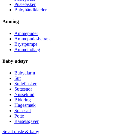
Pusletasker
Babyhåndklæder
Amning
Ammepuder
Ammepude-betræk
Brystpumpe
Ammeindlæg
Baby-udstyr
Babyalarm
Sut
Sutteflasker
Suttesnor
Nusseklud
Bidering
Hagesmæk
Spisesæt
Potte
Barselsgaver
Se alt pusle & baby