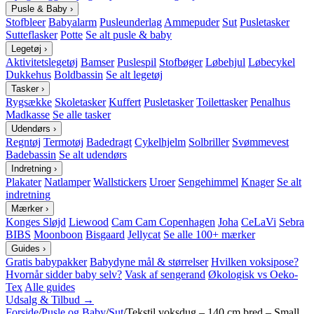
Pusle & Baby
›
Stofbleer
Babyalarm
Pusleunderlag
Ammepuder
Sut
Pusletasker
Sutteflasker
Potte
Se alt pusle & baby
Legetøj
›
Aktivitetslegetøj
Bamser
Puslespil
Stofbøger
Løbehjul
Løbecykel
Dukkehus
Boldbassin
Se alt legetøj
Tasker
›
Rygsække
Skoletasker
Kuffert
Pusletasker
Toilettasker
Penalhus
Madkasse
Se alle tasker
Udendørs
›
Regntøj
Termotøj
Badedragt
Cykelhjelm
Solbriller
Svømmevest
Badebassin
Se alt udendørs
Indretning
›
Plakater
Natlamper
Wallstickers
Uroer
Sengehimmel
Knager
Se alt
indretning
Mærker
›
Konges Sløjd
Liewood
Cam Cam Copenhagen
Joha
CeLaVi
Sebra
BIBS
Moonboon
Bisgaard
Jellycat
Se alle 100+ mærker
Guides
›
Gratis babypakker
Babydyne mål & størrelser
Hvilken voksipose?
Hvornår sidder baby selv?
Vask af sengerand
Økologisk vs Oeko-
Tex
Alle guides
Udsalg & Tilbud →
Forside
/
Pusle og Baby
/
Sut
/
Tekstil voksdug – 140 cm bred – Small