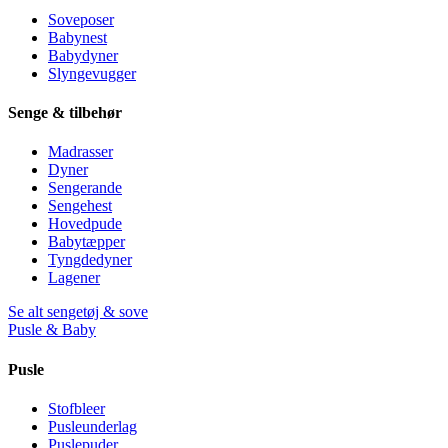
Soveposer
Babynest
Babydyner
Slyngevugger
Senge & tilbehør
Madrasser
Dyner
Sengerande
Sengehest
Hovedpude
Babytæpper
Tyngdedyner
Lagener
Se alt sengetøj & sove
Pusle & Baby
Pusle
Stofbleer
Pusleunderlag
Puslepuder