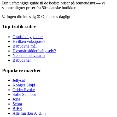
Din uafhængige guide til de bedste priser på børneudstyr — vi
sammenligner priser fra 50+ danske butikker.
Ingen direkte salg
Opdateres dagligt
Top trafik-sider
Gratis babypakker
Hvilken voksipose?
Babydyne mål
Hvornår sidder baby selv?
Neonate babyalarm
Babydyner
Populære mærker
Jellycat
Konges Sløjd
Odder Evoke
Sofie Schnoor
Joha
Sebra
BIBS
Alle mærker A–Z →