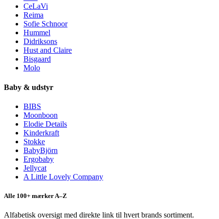
CeLaVi
Reima
Sofie Schnoor
Hummel
Didriksons
Hust and Claire
Bisgaard
Molo
Baby & udstyr
BIBS
Moonboon
Elodie Details
Kinderkraft
Stokke
BabyBjörn
Ergobaby
Jellycat
A Little Lovely Company
Alle 100+ mærker A–Z
Alfabetisk oversigt med direkte link til hvert brands sortiment.