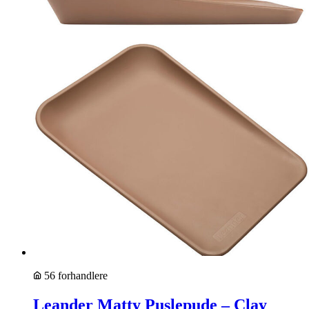
56 forhandlere
Leander Matty Puslepude – Clay