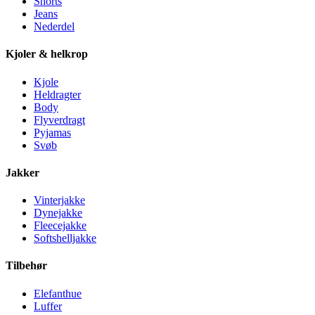
Shorts
Jeans
Nederdel
Kjoler & helkrop
Kjole
Heldragter
Body
Flyverdragt
Pyjamas
Svøb
Jakker
Vinterjakke
Dynejakke
Fleecejakke
Softshelljakke
Tilbehør
Elefanthue
Luffer