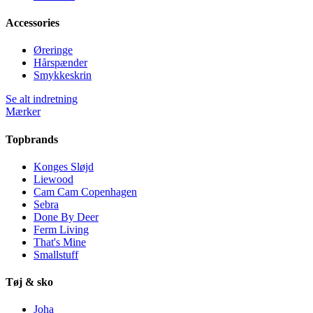
Accessories
Øreringe
Hårspænder
Smykkeskrin
Se alt indretning
Mærker
Topbrands
Konges Sløjd
Liewood
Cam Cam Copenhagen
Sebra
Done By Deer
Ferm Living
That's Mine
Smallstuff
Tøj & sko
Joha