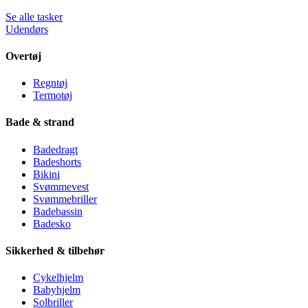
Se alle tasker
Udendørs
Overtøj
Regntøj
Termotøj
Bade & strand
Badedragt
Badeshorts
Bikini
Svømmevest
Svømmebriller
Badebassin
Badesko
Sikkerhed & tilbehør
Cykelhjelm
Babyhjelm
Solbriller