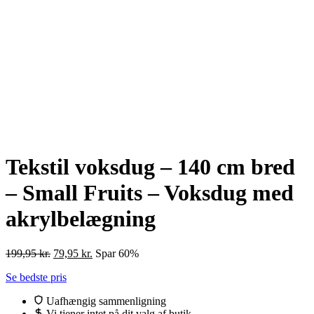
Tekstil voksdug – 140 cm bred
– Small Fruits – Voksdug med
akrylbelægning
Den
Den
199,95
kr.
79,95
kr.
Spar 60%
oprindelige
aktuelle
Se bedste pris
pris
pris
var:
er:
Uafhængig sammenligning
199,95 kr..
79,95 kr..
Vi tjener intet på dit valg af butik