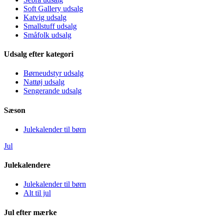
Soft Gallery udsalg
Katvig udsalg
Smallstuff udsalg
Småfolk udsalg
Udsalg efter kategori
Børneudstyr udsalg
Nattøj udsalg
Sengerande udsalg
Sæson
Julekalender til børn
Jul
Julekalendere
Julekalender til børn
Alt til jul
Jul efter mærke