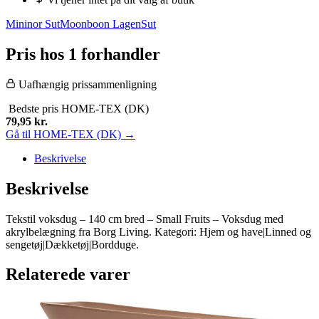
Mininor Sut
Moonboon Lagen
Sut
Pris hos 1 forhandler
Uafhængig prissammenligning
Bedste pris
HOME-TEX (DK)
79,95
kr.
Gå til HOME-TEX (DK) →
Beskrivelse
Beskrivelse
Tekstil voksdug – 140 cm bred – Small Fruits – Voksdug med
akrylbelægning fra Borg Living. Kategori: Hjem og have|Linned og
sengetøj|Dækketøj|Bordduge.
Relaterede varer