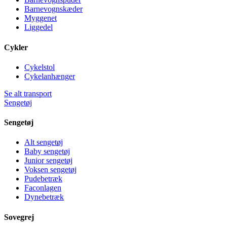
Barnevognskæder
Myggenet
Liggedel
Cykler
Cykelstol
Cykelanhænger
Se alt transport
Sengetøj
Sengetøj
Alt sengetøj
Baby sengetøj
Junior sengetøj
Voksen sengetøj
Pudebetræk
Faconlagen
Dynebetræk
Sovegrej