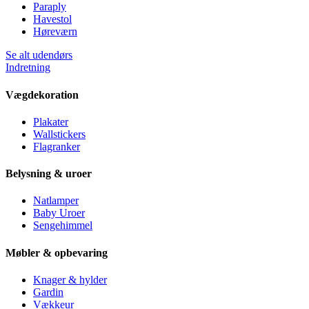
Paraply
Havestol
Høreværn
Se alt udendørs
Indretning
Vægdekoration
Plakater
Wallstickers
Flagranker
Belysning & uroer
Natlamper
Baby Uroer
Sengehimmel
Møbler & opbevaring
Knager & hylder
Gardin
Vækkeur