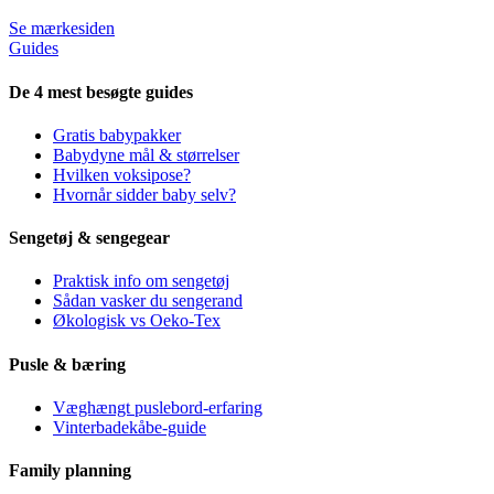
Se mærkesiden
Guides
De 4 mest besøgte guides
Gratis babypakker
Babydyne mål & størrelser
Hvilken voksipose?
Hvornår sidder baby selv?
Sengetøj & sengegear
Praktisk info om sengetøj
Sådan vasker du sengerand
Økologisk vs Oeko-Tex
Pusle & bæring
Væghængt puslebord-erfaring
Vinterbadekåbe-guide
Family planning