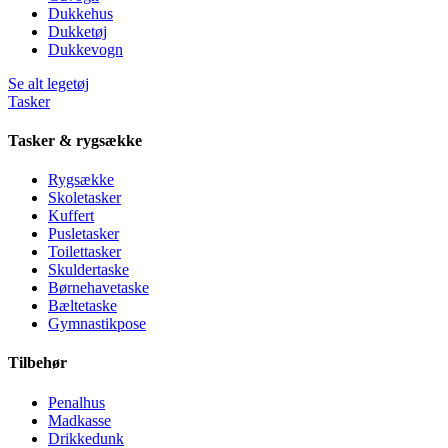
Dukkehus
Dukketøj
Dukkevogn
Se alt legetøj
Tasker
Tasker & rygsække
Rygsække
Skoletasker
Kuffert
Pusletasker
Toilettasker
Skuldertaske
Børnehavetaske
Bæltetaske
Gymnastikpose
Tilbehør
Penalhus
Madkasse
Drikkedunk