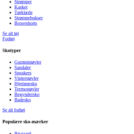
Strømper
Kasket
Tørklæde
Strømpebukser
Boxershorts
Se alt tøj
Fodtøj
Skotyper
Gummistøvler
Sandaler
Sneakers
Vinterstøvler
Hjemmesko
Termostøvler
Begyndersko
Badesko
Se alt fodtøj
Populære sko-mærker
Bisgaard