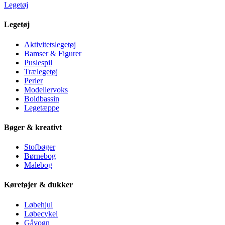
Legetøj
Legetøj
Aktivitetslegetøj
Bamser & Figurer
Puslespil
Trælegetøj
Perler
Modellervoks
Boldbassin
Legetæppe
Bøger & kreativt
Stofbøger
Børnebog
Malebog
Køretøjer & dukker
Løbehjul
Løbecykel
Gåvogn