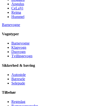
Angulus
CeLaVi
Reima
Hummel
Barnevogne
Vogntyper
Barnevogne
Klapvogn
Duovogn
Tvillingevogn
Sikkerhed & bæring
Autostole
Bæresele
Selepude
Tilbehør
Regnslag
Barnevognspuder