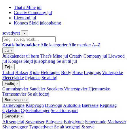
That’s Mine jul
Creativ Company jul
Liewood jul
Konges Sløjd juleophæng
sove
dyret
×
Gratis babypakker
Alle kategorier
Alle mærker A–Z
Jul
›
Julekalender til børn
That’s Mine jul
Creativ Company jul
Liewood
jul
Konges Sløjd juleophæng
Se alt til jul
Tøj
›
T-shirt
Bukser
Kjole
Heldragter
Body
Bluse
Leggings
Vinterjakke
Fleecejakke
Pyjamas
Se alt tøj
Fodtøj
›
Gummistøvler
Sandaler
Sneakers
Vinterstøvler
Hjemmesko
Termostøvler
Se alt fodtøj
Barnevogne
›
Barnevogne
Klapvogn
Duovogn
Autostole
Bæresele
Regnslag
Cykelstol
Cykelanhænger
Se alt transport
Sengetøj
›
Alt sengetøj
Soveposer
Babynest
Babydyner
Sengerande
Madrasser
Slyngevugger
Tyngdedyner
Se alt sengetøj & sove