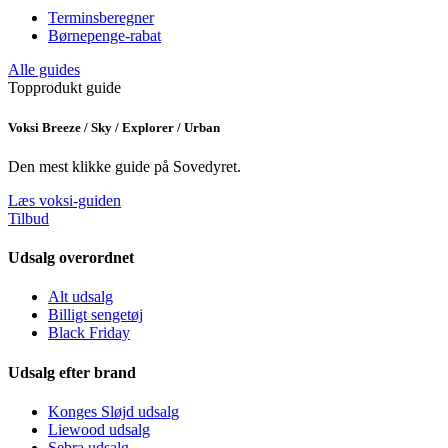
Terminsberegner
Børnepenge-rabat
Alle guides
Topprodukt guide
Voksi Breeze / Sky / Explorer / Urban
Den mest klikke guide på Sovedyret.
Læs voksi-guiden
Tilbud
Udsalg overordnet
Alt udsalg
Billigt sengetøj
Black Friday
Udsalg efter brand
Konges Sløjd udsalg
Liewood udsalg
Sebra udsalg