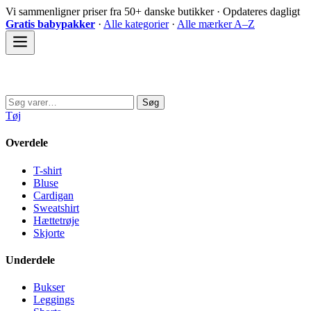
Spring
Vi sammenligner priser fra 50+ danske butikker · Opdateres dagligt
til
Gratis babypakker
·
Alle kategorier
·
Alle mærker A–Z
indhold
Sovedyret
Søg
Søg
efter:
Tøj
Overdele
T-shirt
Bluse
Cardigan
Sweatshirt
Hættetrøje
Skjorte
Underdele
Bukser
Leggings