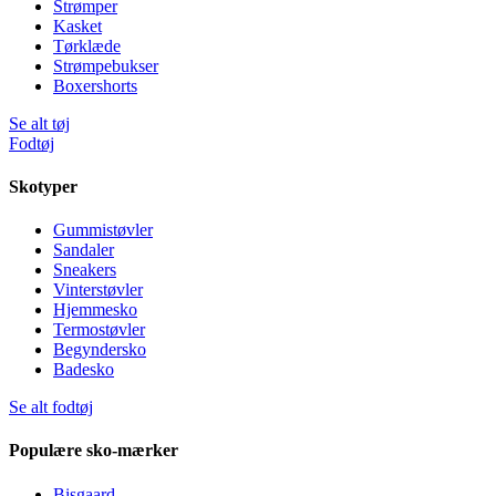
Strømper
Kasket
Tørklæde
Strømpebukser
Boxershorts
Se alt tøj
Fodtøj
Skotyper
Gummistøvler
Sandaler
Sneakers
Vinterstøvler
Hjemmesko
Termostøvler
Begyndersko
Badesko
Se alt fodtøj
Populære sko-mærker
Bisgaard