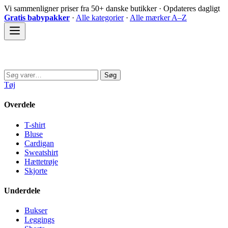
Spring
Vi sammenligner priser fra 50+ danske butikker · Opdateres dagligt
til
Gratis babypakker
·
Alle kategorier
·
Alle mærker A–Z
indhold
Sovedyret
Søg
Søg
efter:
Tøj
Overdele
T-shirt
Bluse
Cardigan
Sweatshirt
Hættetrøje
Skjorte
Underdele
Bukser
Leggings