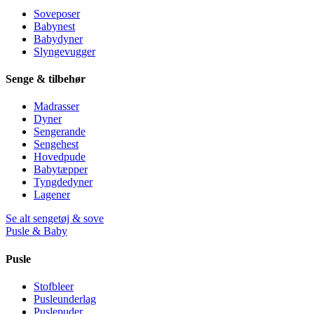
Soveposer
Babynest
Babydyner
Slyngevugger
Senge & tilbehør
Madrasser
Dyner
Sengerande
Sengehest
Hovedpude
Babytæpper
Tyngdedyner
Lagener
Se alt sengetøj & sove
Pusle & Baby
Pusle
Stofbleer
Pusleunderlag
Puslepuder