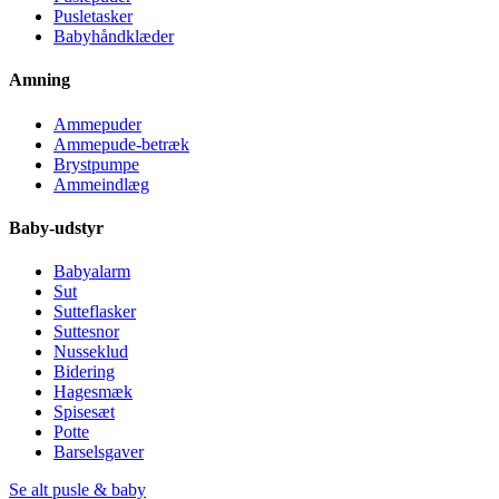
Pusletasker
Babyhåndklæder
Amning
Ammepuder
Ammepude-betræk
Brystpumpe
Ammeindlæg
Baby-udstyr
Babyalarm
Sut
Sutteflasker
Suttesnor
Nusseklud
Bidering
Hagesmæk
Spisesæt
Potte
Barselsgaver
Se alt pusle & baby