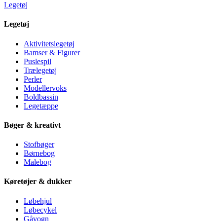
Legetøj
Legetøj
Aktivitetslegetøj
Bamser & Figurer
Puslespil
Trælegetøj
Perler
Modellervoks
Boldbassin
Legetæppe
Bøger & kreativt
Stofbøger
Børnebog
Malebog
Køretøjer & dukker
Løbehjul
Løbecykel
Gåvogn