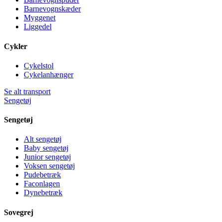
Barnevognskæder
Myggenet
Liggedel
Cykler
Cykelstol
Cykelanhænger
Se alt transport
Sengetøj
Sengetøj
Alt sengetøj
Baby sengetøj
Junior sengetøj
Voksen sengetøj
Pudebetræk
Faconlagen
Dynebetræk
Sovegrej