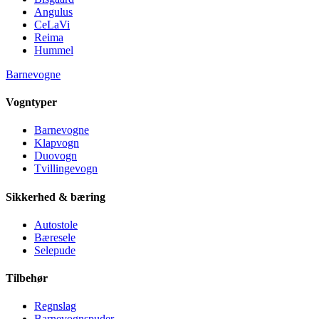
Angulus
CeLaVi
Reima
Hummel
Barnevogne
Vogntyper
Barnevogne
Klapvogn
Duovogn
Tvillingevogn
Sikkerhed & bæring
Autostole
Bæresele
Selepude
Tilbehør
Regnslag
Barnevognspuder