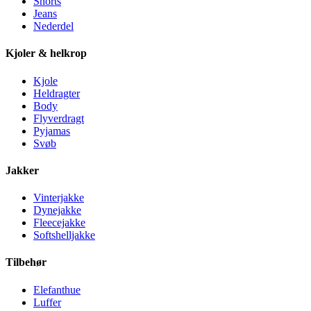
Shorts
Jeans
Nederdel
Kjoler & helkrop
Kjole
Heldragter
Body
Flyverdragt
Pyjamas
Svøb
Jakker
Vinterjakke
Dynejakke
Fleecejakke
Softshelljakke
Tilbehør
Elefanthue
Luffer