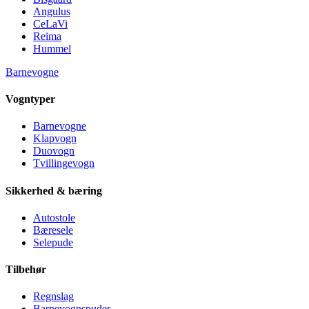
Angulus
CeLaVi
Reima
Hummel
Barnevogne
Vogntyper
Barnevogne
Klapvogn
Duovogn
Tvillingevogn
Sikkerhed & bæring
Autostole
Bæresele
Selepude
Tilbehør
Regnslag
Barnevognspuder