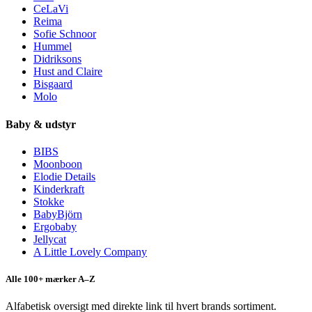
CeLaVi
Reima
Sofie Schnoor
Hummel
Didriksons
Hust and Claire
Bisgaard
Molo
Baby & udstyr
BIBS
Moonboon
Elodie Details
Kinderkraft
Stokke
BabyBjörn
Ergobaby
Jellycat
A Little Lovely Company
Alle 100+ mærker A–Z
Alfabetisk oversigt med direkte link til hvert brands sortiment.