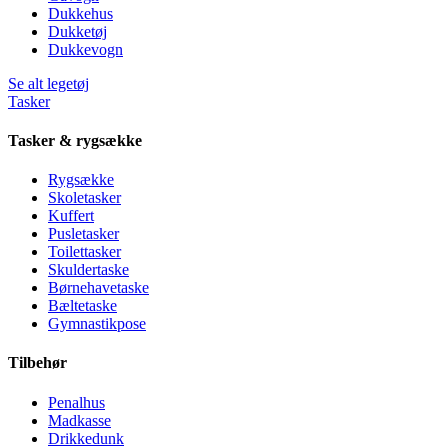
Dukkehus
Dukketøj
Dukkevogn
Se alt legetøj
Tasker
Tasker & rygsække
Rygsække
Skoletasker
Kuffert
Pusletasker
Toilettasker
Skuldertaske
Børnehavetaske
Bæltetaske
Gymnastikpose
Tilbehør
Penalhus
Madkasse
Drikkedunk