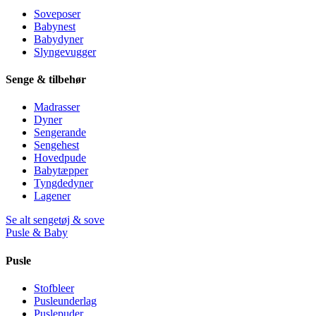
Soveposer
Babynest
Babydyner
Slyngevugger
Senge & tilbehør
Madrasser
Dyner
Sengerande
Sengehest
Hovedpude
Babytæpper
Tyngdedyner
Lagener
Se alt sengetøj & sove
Pusle & Baby
Pusle
Stofbleer
Pusleunderlag
Puslepuder