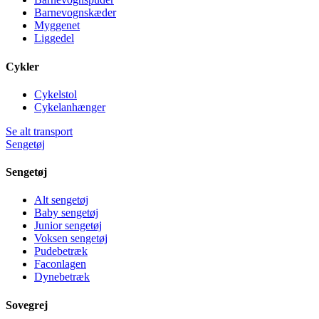
Barnevognskæder
Myggenet
Liggedel
Cykler
Cykelstol
Cykelanhænger
Se alt transport
Sengetøj
Sengetøj
Alt sengetøj
Baby sengetøj
Junior sengetøj
Voksen sengetøj
Pudebetræk
Faconlagen
Dynebetræk
Sovegrej