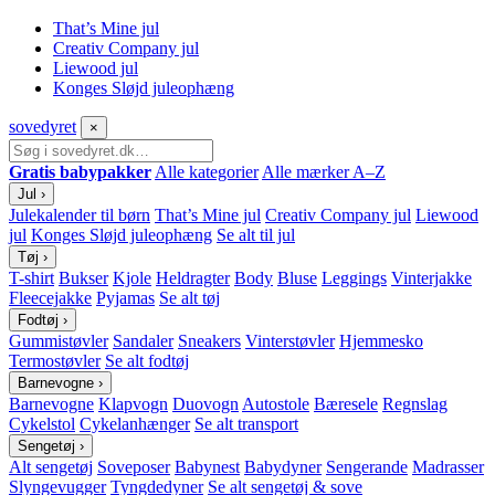
That’s Mine jul
Creativ Company jul
Liewood jul
Konges Sløjd juleophæng
sove
dyret
×
Gratis babypakker
Alle kategorier
Alle mærker A–Z
Jul
›
Julekalender til børn
That’s Mine jul
Creativ Company jul
Liewood
jul
Konges Sløjd juleophæng
Se alt til jul
Tøj
›
T-shirt
Bukser
Kjole
Heldragter
Body
Bluse
Leggings
Vinterjakke
Fleecejakke
Pyjamas
Se alt tøj
Fodtøj
›
Gummistøvler
Sandaler
Sneakers
Vinterstøvler
Hjemmesko
Termostøvler
Se alt fodtøj
Barnevogne
›
Barnevogne
Klapvogn
Duovogn
Autostole
Bæresele
Regnslag
Cykelstol
Cykelanhænger
Se alt transport
Sengetøj
›
Alt sengetøj
Soveposer
Babynest
Babydyner
Sengerande
Madrasser
Slyngevugger
Tyngdedyner
Se alt sengetøj & sove