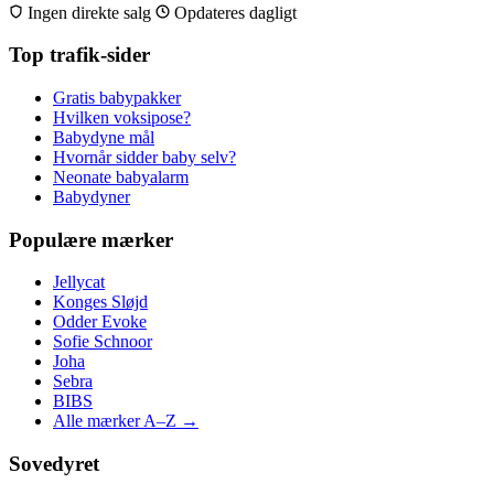
Ingen direkte salg
Opdateres dagligt
Top trafik-sider
Gratis babypakker
Hvilken voksipose?
Babydyne mål
Hvornår sidder baby selv?
Neonate babyalarm
Babydyner
Populære mærker
Jellycat
Konges Sløjd
Odder Evoke
Sofie Schnoor
Joha
Sebra
BIBS
Alle mærker A–Z →
Sovedyret