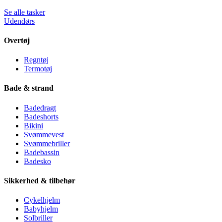
Se alle tasker
Udendørs
Overtøj
Regntøj
Termotøj
Bade & strand
Badedragt
Badeshorts
Bikini
Svømmevest
Svømmebriller
Badebassin
Badesko
Sikkerhed & tilbehør
Cykelhjelm
Babyhjelm
Solbriller