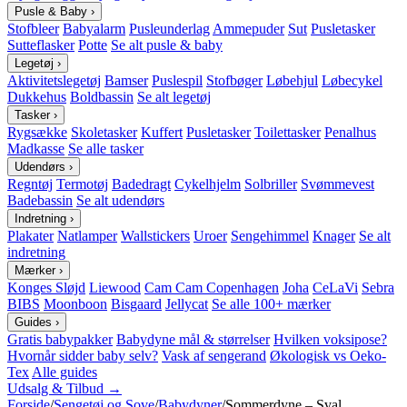
Pusle & Baby
›
Stofbleer
Babyalarm
Pusleunderlag
Ammepuder
Sut
Pusletasker
Sutteflasker
Potte
Se alt pusle & baby
Legetøj
›
Aktivitetslegetøj
Bamser
Puslespil
Stofbøger
Løbehjul
Løbecykel
Dukkehus
Boldbassin
Se alt legetøj
Tasker
›
Rygsække
Skoletasker
Kuffert
Pusletasker
Toilettasker
Penalhus
Madkasse
Se alle tasker
Udendørs
›
Regntøj
Termotøj
Badedragt
Cykelhjelm
Solbriller
Svømmevest
Badebassin
Se alt udendørs
Indretning
›
Plakater
Natlamper
Wallstickers
Uroer
Sengehimmel
Knager
Se alt
indretning
Mærker
›
Konges Sløjd
Liewood
Cam Cam Copenhagen
Joha
CeLaVi
Sebra
BIBS
Moonboon
Bisgaard
Jellycat
Se alle 100+ mærker
Guides
›
Gratis babypakker
Babydyne mål & størrelser
Hvilken voksipose?
Hvornår sidder baby selv?
Vask af sengerand
Økologisk vs Oeko-
Tex
Alle guides
Udsalg & Tilbud →
Forside
/
Sengetøj og Sove
/
Babydyner
/
Sommerdyne – Sval