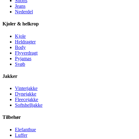
Shorts
Jeans
Nederdel
Kjoler & helkrop
Kjole
Heldragter
Body
Flyverdragt
Pyjamas
Svøb
Jakker
Vinterjakke
Dynejakke
Fleecejakke
Softshelljakke
Tilbehør
Elefanthue
Luffer