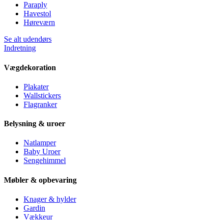
Paraply
Havestol
Høreværn
Se alt udendørs
Indretning
Vægdekoration
Plakater
Wallstickers
Flagranker
Belysning & uroer
Natlamper
Baby Uroer
Sengehimmel
Møbler & opbevaring
Knager & hylder
Gardin
Vækkeur