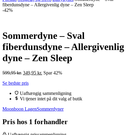
fiberdunsdyne – Allergivenlig dyne – Zen Sleep
-42%
Sommerdyne – Sval
fiberdunsdyne – Allergivenlig
dyne – Zen Sleep
Den
Den
599,95
kr.
349,95
kr.
Spar 42%
oprindelige
aktuelle
Se bedste pris
pris
pris
var:
er:
Uafhængig sammenligning
599,95 kr..
349,95 kr..
Vi tjener intet på dit valg af butik
Moonboon Lagen
Sommerdyner
Pris hos 1 forhandler
Uafhængig prissammenligning