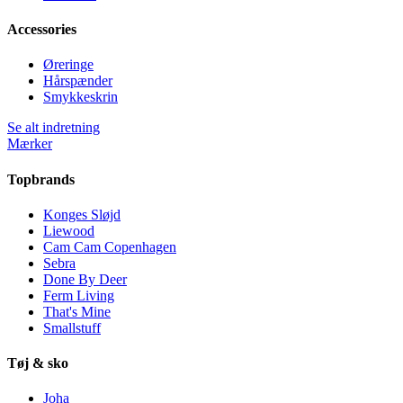
Accessories
Øreringe
Hårspænder
Smykkeskrin
Se alt indretning
Mærker
Topbrands
Konges Sløjd
Liewood
Cam Cam Copenhagen
Sebra
Done By Deer
Ferm Living
That's Mine
Smallstuff
Tøj & sko
Joha