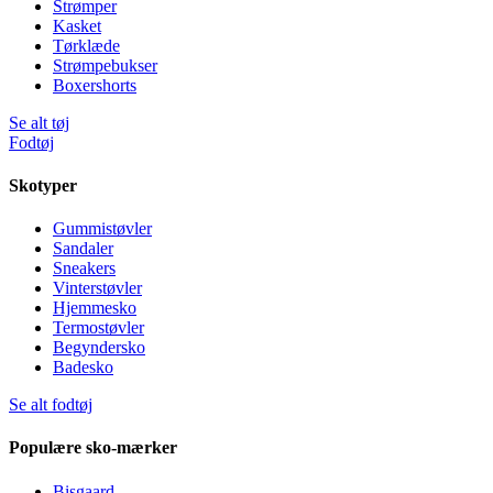
Strømper
Kasket
Tørklæde
Strømpebukser
Boxershorts
Se alt tøj
Fodtøj
Skotyper
Gummistøvler
Sandaler
Sneakers
Vinterstøvler
Hjemmesko
Termostøvler
Begyndersko
Badesko
Se alt fodtøj
Populære sko-mærker
Bisgaard