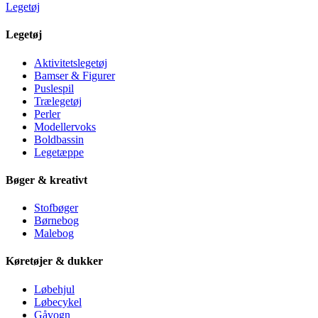
Legetøj
Legetøj
Aktivitetslegetøj
Bamser & Figurer
Puslespil
Trælegetøj
Perler
Modellervoks
Boldbassin
Legetæppe
Bøger & kreativt
Stofbøger
Børnebog
Malebog
Køretøjer & dukker
Løbehjul
Løbecykel
Gåvogn