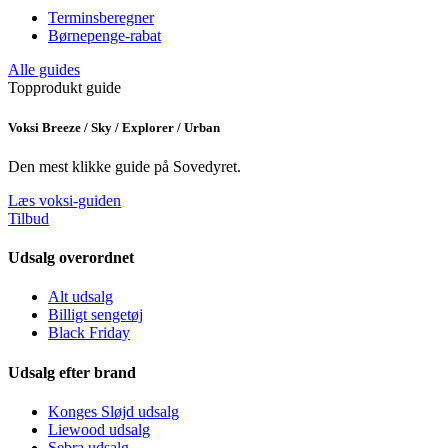
Terminsberegner
Børnepenge-rabat
Alle guides
Topprodukt guide
Voksi Breeze / Sky / Explorer / Urban
Den mest klikke guide på Sovedyret.
Læs voksi-guiden
Tilbud
Udsalg overordnet
Alt udsalg
Billigt sengetøj
Black Friday
Udsalg efter brand
Konges Sløjd udsalg
Liewood udsalg
Sebra udsalg