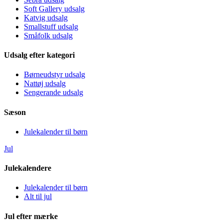
Soft Gallery udsalg
Katvig udsalg
Smallstuff udsalg
Småfolk udsalg
Udsalg efter kategori
Børneudstyr udsalg
Nattøj udsalg
Sengerande udsalg
Sæson
Julekalender til børn
Jul
Julekalendere
Julekalender til børn
Alt til jul
Jul efter mærke