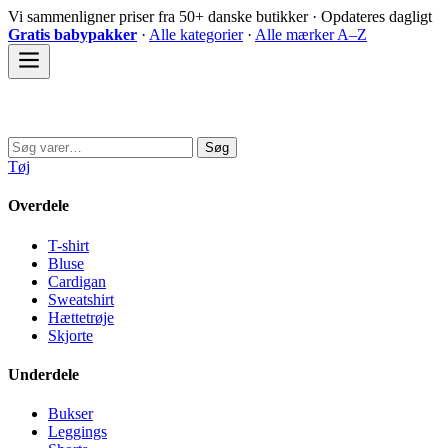
Spring
Vi sammenligner priser fra 50+ danske butikker · Opdateres dagligt
til
Gratis babypakker
·
Alle kategorier
·
Alle mærker A–Z
indhold
Sovedyret
Søg
Søg
efter:
Tøj
Overdele
T-shirt
Bluse
Cardigan
Sweatshirt
Hættetrøje
Skjorte
Underdele
Bukser
Leggings