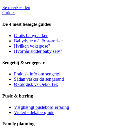
Se mærkesiden
Guides
De 4 mest besøgte guides
Gratis babypakker
Babydyne mål & størrelser
Hvilken voksipose?
Hvornår sidder baby selv?
Sengetøj & sengegear
Praktisk info om sengetøj
Sådan vasker du sengerand
Økologisk vs Oeko-Tex
Pusle & bæring
Væghængt puslebord-erfaring
Vinterbadekåbe-guide
Family planning