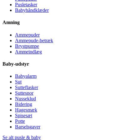
Pusletasker
Babyhåndklæder
Amning
Ammepuder
Ammepude-betræk
Brystpumpe
Ammeindlæg
Baby-udstyr
Babyalarm
Sut
Sutteflasker
Suttesnor
Nusseklud
Bidering
Hagesmæk
Spisesæt
Potte
Barselsgaver
Se alt pusle & baby