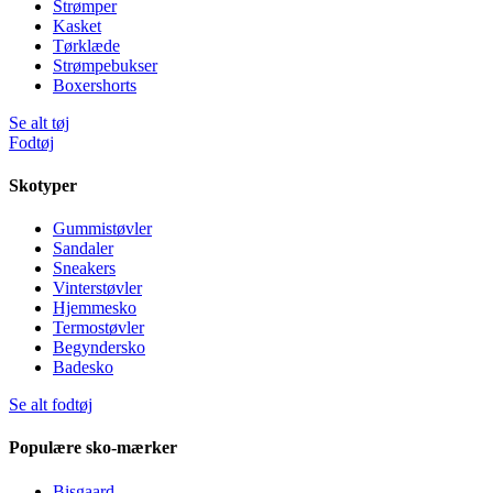
Strømper
Kasket
Tørklæde
Strømpebukser
Boxershorts
Se alt tøj
Fodtøj
Skotyper
Gummistøvler
Sandaler
Sneakers
Vinterstøvler
Hjemmesko
Termostøvler
Begyndersko
Badesko
Se alt fodtøj
Populære sko-mærker
Bisgaard