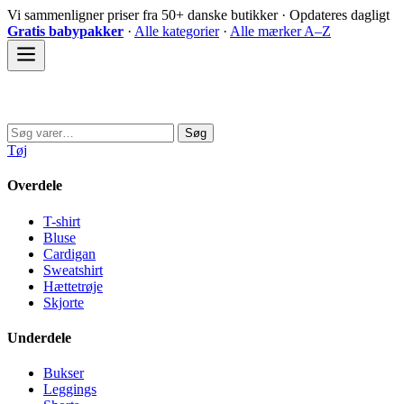
Spring
Vi sammenligner priser fra 50+ danske butikker · Opdateres dagligt
til
Gratis babypakker
·
Alle kategorier
·
Alle mærker A–Z
indhold
Sovedyret
Søg
Søg
efter:
Tøj
Overdele
T-shirt
Bluse
Cardigan
Sweatshirt
Hættetrøje
Skjorte
Underdele
Bukser
Leggings