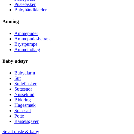
Pusletasker
Babyhåndklæder
Amning
Ammepuder
Ammepude-betræk
Brystpumpe
Ammeindlæg
Baby-udstyr
Babyalarm
Sut
Sutteflasker
Suttesnor
Nusseklud
Bidering
Hagesmæk
Spisesæt
Potte
Barselsgaver
Se alt pusle & baby