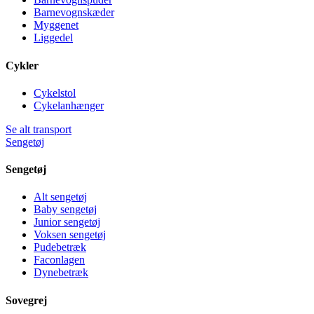
Barnevognskæder
Myggenet
Liggedel
Cykler
Cykelstol
Cykelanhænger
Se alt transport
Sengetøj
Sengetøj
Alt sengetøj
Baby sengetøj
Junior sengetøj
Voksen sengetøj
Pudebetræk
Faconlagen
Dynebetræk
Sovegrej