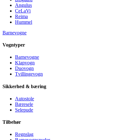
Angulus
CeLaVi
Reima
Hummel
Barnevogne
Vogntyper
Barnevogne
Klapvogn
Duovogn
Tvillingevogn
Sikkerhed & bæring
Autostole
Bæresele
Selepude
Tilbehør
Regnslag
Barnevognspuder