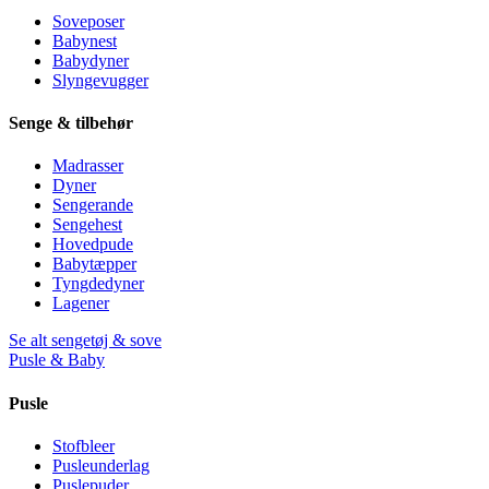
Soveposer
Babynest
Babydyner
Slyngevugger
Senge & tilbehør
Madrasser
Dyner
Sengerande
Sengehest
Hovedpude
Babytæpper
Tyngdedyner
Lagener
Se alt sengetøj & sove
Pusle & Baby
Pusle
Stofbleer
Pusleunderlag
Puslepuder