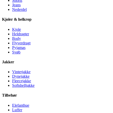
Shorts
Jeans
Nederdel
Kjoler & helkrop
Kjole
Heldragter
Body
Flyverdragt
Pyjamas
Svøb
Jakker
Vinterjakke
Dynejakke
Fleecejakke
Softshelljakke
Tilbehør
Elefanthue
Luffer