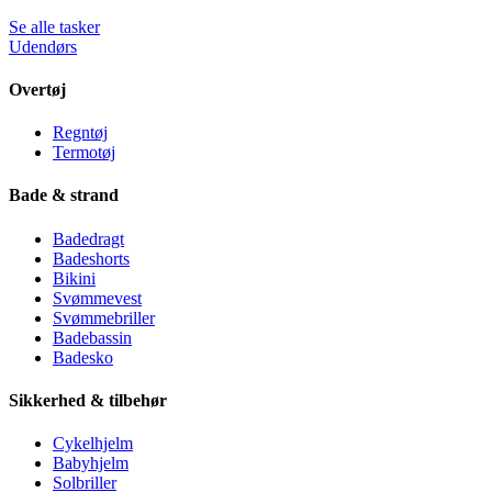
Se alle tasker
Udendørs
Overtøj
Regntøj
Termotøj
Bade & strand
Badedragt
Badeshorts
Bikini
Svømmevest
Svømmebriller
Badebassin
Badesko
Sikkerhed & tilbehør
Cykelhjelm
Babyhjelm
Solbriller