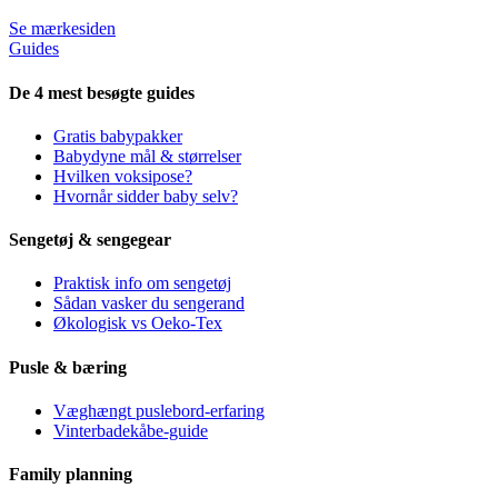
Se mærkesiden
Guides
De 4 mest besøgte guides
Gratis babypakker
Babydyne mål & størrelser
Hvilken voksipose?
Hvornår sidder baby selv?
Sengetøj & sengegear
Praktisk info om sengetøj
Sådan vasker du sengerand
Økologisk vs Oeko-Tex
Pusle & bæring
Væghængt puslebord-erfaring
Vinterbadekåbe-guide
Family planning