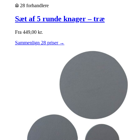
28 forhandlere
Sæt af 5 runde knager – træ
Fra
449,00
kr.
Sammenlign 28 priser →