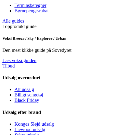
Terminsberegner
Børnepenge-rabat
Alle guides
Topprodukt guide
Voksi Breeze / Sky / Explorer / Urban
Den mest klikke guide på Sovedyret.
Læs voksi-guiden
Tilbud
Udsalg overordnet
Alt udsalg
Billigt sengetøj
Black Friday
Udsalg efter brand
Konges Sløjd udsalg
Liewood udsalg
Sebra udsalg