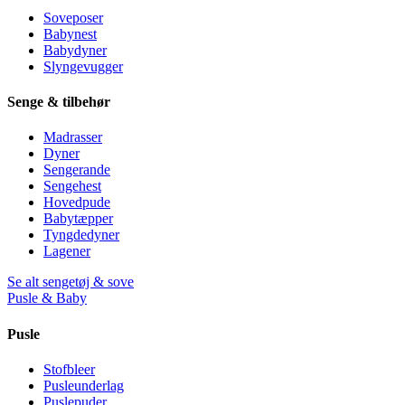
Soveposer
Babynest
Babydyner
Slyngevugger
Senge & tilbehør
Madrasser
Dyner
Sengerande
Sengehest
Hovedpude
Babytæpper
Tyngdedyner
Lagener
Se alt sengetøj & sove
Pusle & Baby
Pusle
Stofbleer
Pusleunderlag
Puslepuder