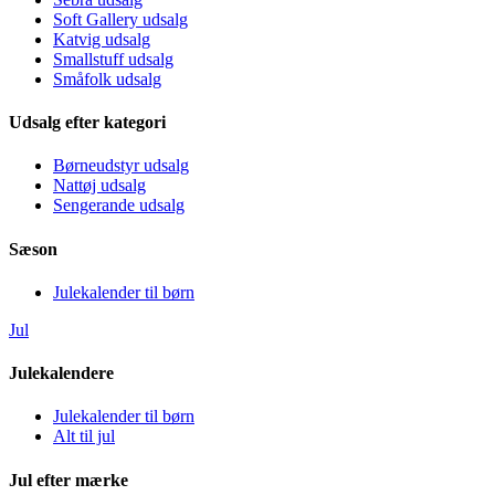
Soft Gallery udsalg
Katvig udsalg
Smallstuff udsalg
Småfolk udsalg
Udsalg efter kategori
Børneudstyr udsalg
Nattøj udsalg
Sengerande udsalg
Sæson
Julekalender til børn
Jul
Julekalendere
Julekalender til børn
Alt til jul
Jul efter mærke