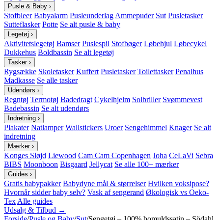
Pusle & Baby
›
Stofbleer
Babyalarm
Pusleunderlag
Ammepuder
Sut
Pusletasker
Sutteflasker
Potte
Se alt pusle & baby
Legetøj
›
Aktivitetslegetøj
Bamser
Puslespil
Stofbøger
Løbehjul
Løbecykel
Dukkehus
Boldbassin
Se alt legetøj
Tasker
›
Rygsække
Skoletasker
Kuffert
Pusletasker
Toilettasker
Penalhus
Madkasse
Se alle tasker
Udendørs
›
Regntøj
Termotøj
Badedragt
Cykelhjelm
Solbriller
Svømmevest
Badebassin
Se alt udendørs
Indretning
›
Plakater
Natlamper
Wallstickers
Uroer
Sengehimmel
Knager
Se alt
indretning
Mærker
›
Konges Sløjd
Liewood
Cam Cam Copenhagen
Joha
CeLaVi
Sebra
BIBS
Moonboon
Bisgaard
Jellycat
Se alle 100+ mærker
Guides
›
Gratis babypakker
Babydyne mål & størrelser
Hvilken voksipose?
Hvornår sidder baby selv?
Vask af sengerand
Økologisk vs Oeko-
Tex
Alle guides
Udsalg & Tilbud →
Forside
/
Pusle og Baby
/
Sut
/
Sengetøj – 100% bomuldssatin – Södahl