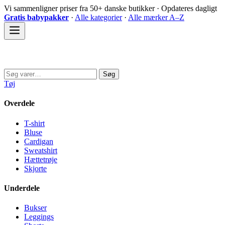
Spring
Vi sammenligner priser fra 50+ danske butikker · Opdateres dagligt
til
Gratis babypakker
·
Alle kategorier
·
Alle mærker A–Z
indhold
Sovedyret
Søg
Søg
efter:
Tøj
Overdele
T-shirt
Bluse
Cardigan
Sweatshirt
Hættetrøje
Skjorte
Underdele
Bukser
Leggings