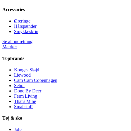
Accessories
Øreringe
Hårspænder
Smykkeskrin
Se alt indretning
Mærker
Topbrands
Konges Sløjd
Liewood
Cam Cam Copenhagen
Sebra
Done By Deer
Ferm Living
That's Mine
Smallstuff
Tøj & sko
Joha