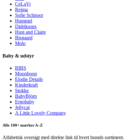
CeLaVi
Reima
Sofie Schnoor
Hummel
Didriksons
Hust and Claire
Bisgaard
Molo
Baby & udstyr
BIBS
Moonboon
Elodie Details
Kinderkraft
Stokke
BabyBjörn
Ergobaby
Jellycat
A Little Lovely Company
Alle 100+ mærker A–Z
Alfabetisk oversigt med direkte link til hvert brands sortiment.