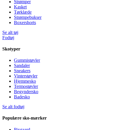
Strømper
Kasket
Tørklæde
Strømpebukser
Boxershorts
Se alt tøj
Fodtøj
Skotyper
Gummistøvler
Sandaler
Sneakers
Vinterstøvler
Hjemmesko
Termostøvler
Begyndersko
Badesko
Se alt fodtøj
Populære sko-mærker
Bisgaard