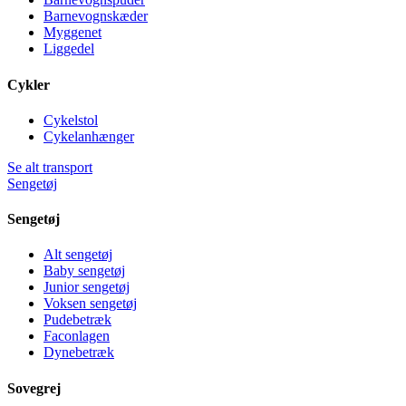
Barnevognskæder
Myggenet
Liggedel
Cykler
Cykelstol
Cykelanhænger
Se alt transport
Sengetøj
Sengetøj
Alt sengetøj
Baby sengetøj
Junior sengetøj
Voksen sengetøj
Pudebetræk
Faconlagen
Dynebetræk
Sovegrej