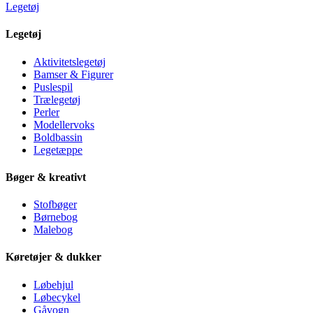
Legetøj
Legetøj
Aktivitetslegetøj
Bamser & Figurer
Puslespil
Trælegetøj
Perler
Modellervoks
Boldbassin
Legetæppe
Bøger & kreativt
Stofbøger
Børnebog
Malebog
Køretøjer & dukker
Løbehjul
Løbecykel
Gåvogn