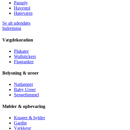
Paraply
Havestol
Høreværn
Se alt udendørs
Indretning
Vægdekoration
Plakater
Wallstickers
Flagranker
Belysning & uroer
Natlamper
Baby Uroer
Sengehimmel
Møbler & opbevaring
Knager & hylder
Gardin
Vækkeur