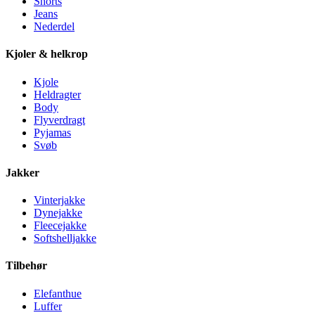
Shorts
Jeans
Nederdel
Kjoler & helkrop
Kjole
Heldragter
Body
Flyverdragt
Pyjamas
Svøb
Jakker
Vinterjakke
Dynejakke
Fleecejakke
Softshelljakke
Tilbehør
Elefanthue
Luffer