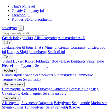
That’s Mine jul
Creativ Company jul
Liewood jul
Konges Sløjd juleophæng
sove
dyret
×
Gratis babypakker
Alle kategorier
Alle mærker A–Z
Jul
›
Julekalender til børn
That’s Mine jul
Creativ Company jul
Liewood
jul
Konges Sløjd juleophæng
Se alt til jul
Tøj
›
T-shirt
Bukser
Kjole
Heldragter
Body
Bluse
Leggings
Vinterjakke
Fleecejakke
Pyjamas
Se alt tøj
Fodtøj
›
Gummistøvler
Sandaler
Sneakers
Vinterstøvler
Hjemmesko
Termostøvler
Se alt fodtøj
Barnevogne
›
Barnevogne
Klapvogn
Duovogn
Autostole
Bæresele
Regnslag
Cykelstol
Cykelanhænger
Se alt transport
Sengetøj
›
Alt sengetøj
Soveposer
Babynest
Babydyner
Sengerande
Madrasser
Slyngevugger
Tyngdedyner
Se alt sengetøj & sove