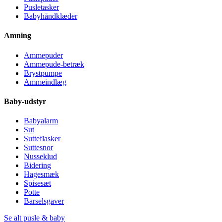
Pusletasker
Babyhåndklæder
Amning
Ammepuder
Ammepude-betræk
Brystpumpe
Ammeindlæg
Baby-udstyr
Babyalarm
Sut
Sutteflasker
Suttesnor
Nusseklud
Bidering
Hagesmæk
Spisesæt
Potte
Barselsgaver
Se alt pusle & baby