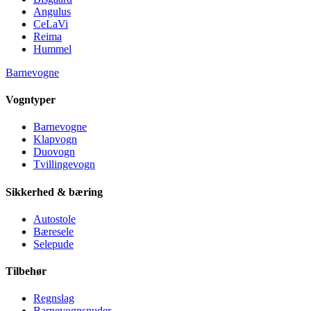
Angulus
CeLaVi
Reima
Hummel
Barnevogne
Vogntyper
Barnevogne
Klapvogn
Duovogn
Tvillingevogn
Sikkerhed & bæring
Autostole
Bæresele
Selepude
Tilbehør
Regnslag
Barnevognspuder