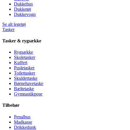
Dukkehus
Dukketøj
Dukkevogn
Se alt legetøj
Tasker
Tasker & rygsække
Rygsække
Skoletasker
Kuffert
Pusletasker
Toilettasker
Skuldertaske
Børnehavetaske
Bæltetaske
Gymnastikpose
Tilbehør
Penalhus
Madkasse
Drikkedunk