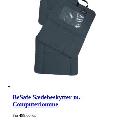
BeSafe Sædebeskytter m.
Computerlomme
Fra
499,00
kr.