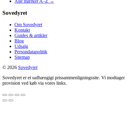
Alle mærker A–Z →
Sovedyret
Om Sovedyret
Kontakt
Guides & artikler
Blog
Udsalg
Persondatapolitik
Sitemap
© 2026
Sovedyret
Sovedyret er et uafhængigt prissammenligningssite. Vi modtager
provision ved køb via vores links.