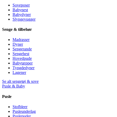
Soveposer
Babynest
Babydyner
Slyngevugger
Senge & tilbehør
Madrasser
Dyner
Sengerande
Sengehest
Hovedpude
Babytæpper
Tyngdedyner
Lagener
Se alt sengetøj & sove
Pusle & Baby
Pusle
Stofbleer
Pusleunderlag
Puslepuder