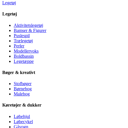
Legetøj
Legetøj
Aktivitetslegetøj
Bamser & Figurer
Puslespil
Trælegetøj
Perler
Modellervoks
Boldbassin
Legetæppe
Bøger & kreativt
Stofbøger
Børnebog
Malebog
Køretøjer & dukker
Løbehjul
Løbecykel
Gåvogn