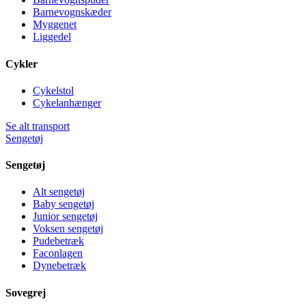
Barnevognskæder
Myggenet
Liggedel
Cykler
Cykelstol
Cykelanhænger
Se alt transport
Sengetøj
Sengetøj
Alt sengetøj
Baby sengetøj
Junior sengetøj
Voksen sengetøj
Pudebetræk
Faconlagen
Dynebetræk
Sovegrej