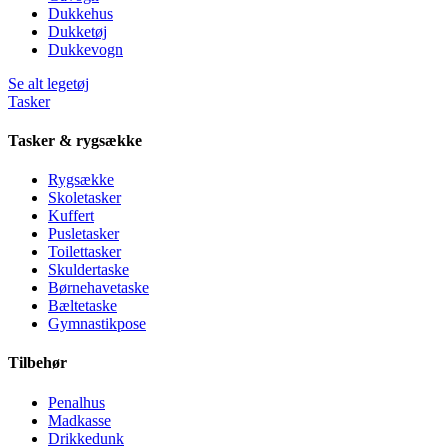
Dukkehus
Dukketøj
Dukkevogn
Se alt legetøj
Tasker
Tasker & rygsække
Rygsække
Skoletasker
Kuffert
Pusletasker
Toilettasker
Skuldertaske
Børnehavetaske
Bæltetaske
Gymnastikpose
Tilbehør
Penalhus
Madkasse
Drikkedunk