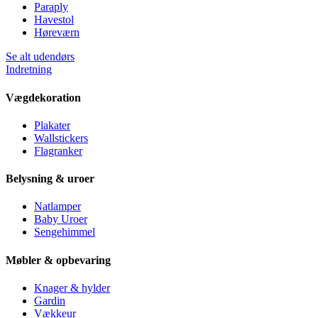
Paraply
Havestol
Høreværn
Se alt udendørs
Indretning
Vægdekoration
Plakater
Wallstickers
Flagranker
Belysning & uroer
Natlamper
Baby Uroer
Sengehimmel
Møbler & opbevaring
Knager & hylder
Gardin
Vækkeur