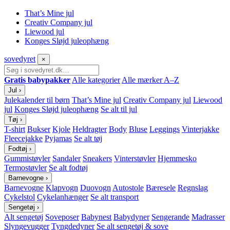
That’s Mine jul
Creativ Company jul
Liewood jul
Konges Sløjd juleophæng
sove
dyret
×
Gratis babypakker
Alle kategorier
Alle mærker A–Z
Jul
›
Julekalender til børn
That’s Mine jul
Creativ Company jul
Liewood
jul
Konges Sløjd juleophæng
Se alt til jul
Tøj
›
T-shirt
Bukser
Kjole
Heldragter
Body
Bluse
Leggings
Vinterjakke
Fleecejakke
Pyjamas
Se alt tøj
Fodtøj
›
Gummistøvler
Sandaler
Sneakers
Vinterstøvler
Hjemmesko
Termostøvler
Se alt fodtøj
Barnevogne
›
Barnevogne
Klapvogn
Duovogn
Autostole
Bæresele
Regnslag
Cykelstol
Cykelanhænger
Se alt transport
Sengetøj
›
Alt sengetøj
Soveposer
Babynest
Babydyner
Sengerande
Madrasser
Slyngevugger
Tyngdedyner
Se alt sengetøj & sove