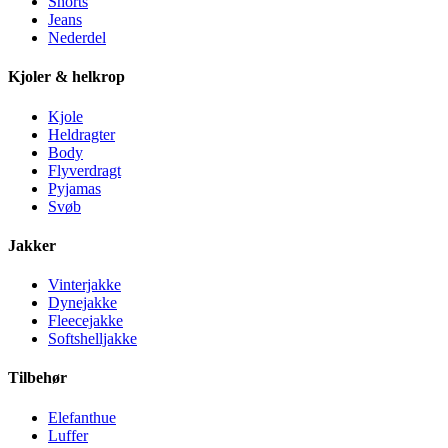
Shorts
Jeans
Nederdel
Kjoler & helkrop
Kjole
Heldragter
Body
Flyverdragt
Pyjamas
Svøb
Jakker
Vinterjakke
Dynejakke
Fleecejakke
Softshelljakke
Tilbehør
Elefanthue
Luffer