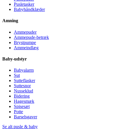
Pusletasker
Babyhåndklæder
Amning
Ammepuder
Ammepude-betræk
Brystpumpe
Ammeindlæg
Baby-udstyr
Babyalarm
Sut
Sutteflasker
Suttesnor
Nusseklud
Bidering
Hagesmæk
Spisesæt
Potte
Barselsgaver
Se alt pusle & baby