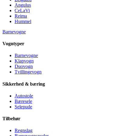
Angulus
CeLaVi
Reima
Hummel
Barnevogne
Vogntyper
Barnevogne
Klapvogn
Duovogn
Tvillingevogn
Sikkerhed & bæring
Autostole
Bæresele
Selepude
Tilbehør
Regnslag
Barnevognspuder