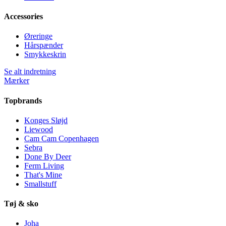
Accessories
Øreringe
Hårspænder
Smykkeskrin
Se alt indretning
Mærker
Topbrands
Konges Sløjd
Liewood
Cam Cam Copenhagen
Sebra
Done By Deer
Ferm Living
That's Mine
Smallstuff
Tøj & sko
Joha