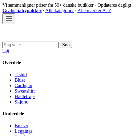
Spring
Vi sammenligner priser fra 50+ danske butikker · Opdateres dagligt
til
Gratis babypakker
·
Alle kategorier
·
Alle mærker A–Z
indhold
Sovedyret
Søg
Søg
efter:
Tøj
Overdele
T-shirt
Bluse
Cardigan
Sweatshirt
Hættetrøje
Skjorte
Underdele
Bukser
Leggings