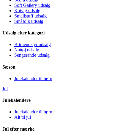
Soft Gallery udsalg
Katvig udsalg
Smallstuff udsalg
Småfolk udsalg
Udsalg efter kategori
Børneudstyr udsalg
Nattøj udsalg
Sengerande udsalg
Sæson
Julekalender til børn
Jul
Julekalendere
Julekalender til børn
Alt til jul
Jul efter mærke