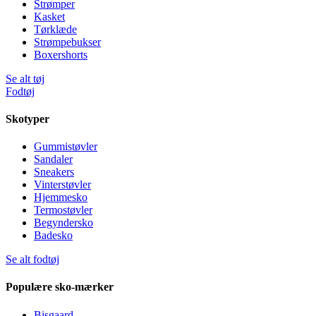
Strømper
Kasket
Tørklæde
Strømpebukser
Boxershorts
Se alt tøj
Fodtøj
Skotyper
Gummistøvler
Sandaler
Sneakers
Vinterstøvler
Hjemmesko
Termostøvler
Begyndersko
Badesko
Se alt fodtøj
Populære sko-mærker
Bisgaard