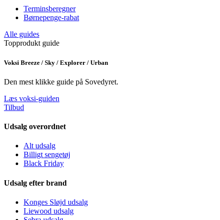
Terminsberegner
Børnepenge-rabat
Alle guides
Topprodukt guide
Voksi Breeze / Sky / Explorer / Urban
Den mest klikke guide på Sovedyret.
Læs voksi-guiden
Tilbud
Udsalg overordnet
Alt udsalg
Billigt sengetøj
Black Friday
Udsalg efter brand
Konges Sløjd udsalg
Liewood udsalg
Sebra udsalg