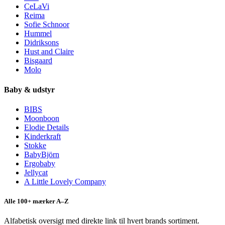
CeLaVi
Reima
Sofie Schnoor
Hummel
Didriksons
Hust and Claire
Bisgaard
Molo
Baby & udstyr
BIBS
Moonboon
Elodie Details
Kinderkraft
Stokke
BabyBjörn
Ergobaby
Jellycat
A Little Lovely Company
Alle 100+ mærker A–Z
Alfabetisk oversigt med direkte link til hvert brands sortiment.