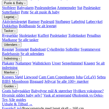
Pusle & Baby
›
Stofbleer
Babyalarm
Pusleunderlag
Ammepuder
Sut
Pusletasker
Sutteflasker
Potte
Se alt pusle & baby
Legetøj
›
Aktivitetslegetøj
Bamser
Puslespil
Stofbøger
Løbehjul
Løbecykel
Dukkehus
Boldbassin
Se alt legetøj
Tasker
›
Rygsække
Skoletasker
Kuffert
Pusletasker
Toilettasker
Penalhus
Madkasse
Se alle tasker
Udendørs
›
Regntøj
Termotøj
Badedragt
Cykelhjelm
Solbriller
Svømmevest
Badebassin
Se alt udendørs
Indretning
›
Plakater
Natlamper
Wallstickers
Uroer
Sengehimmel
Knager
Se alt
indretning
Mærker
›
Konges Sløjd
Liewood
Cam Cam Copenhagen
Joha
CeLaVi
Sebra
BIBS
Moonboon
Bisgaard
Jellycat
Se alle 100+ mærker
Guides
›
Gratis babypakker
Babydyne mål & størrelser
Hvilken voksipose?
Hvornår sidder baby selv?
Vask af sengerand
Økologisk vs Oeko-
Tex
Alle guides
Udsalg & Tilbud →
Forside
/
Linå
/
Popcorngryde med langt skaft – 160 cm.