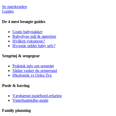
Se mærkesiden
Guides
De 4 mest besøgte guides
Gratis babypakker
Babydyne mål & størrelser
Hvilken voksipose?
Hvornår sidder baby selv?
Sengetøj & sengegear
Praktisk info om sengetøj
Sådan vasker du sengerand
Økologisk vs Oeko-Tex
Pusle & bæring
Væghængt puslebord-erfaring
Vinterbadekåbe-guide
Family planning