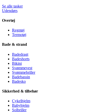
Se alle tasker
Udendørs
Overtøj
Regntøj
Termotøj
Bade & strand
Badedragt
Badeshorts
Bikini
Svømmevest
Svømmebriller
Badebassin
Badesko
Sikkerhed & tilbehør
Cykelhjelm
Babyhjelm
Solbriller