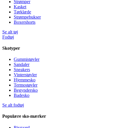
Strømper
Kasket
Tørklæde
Strømpebukser
Boxershorts
Se alt tøj
Fodtøj
Skotyper
Gummistøvler
Sandaler
Sneakers
Vinterstøvler
Hjemmesko
Termostøvler
Begyndersko
Badesko
Se alt fodtøj
Populære sko-mærker
Bisgaard