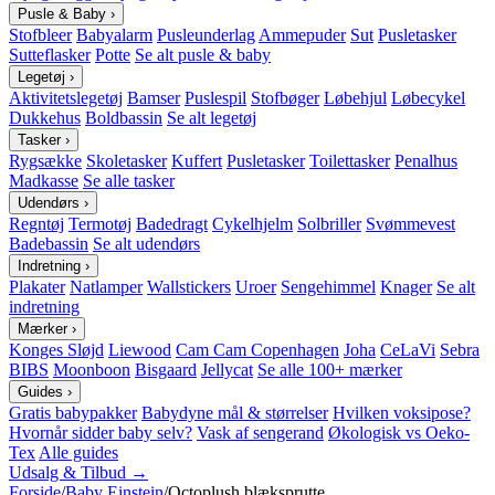
Pusle & Baby
›
Stofbleer
Babyalarm
Pusleunderlag
Ammepuder
Sut
Pusletasker
Sutteflasker
Potte
Se alt pusle & baby
Legetøj
›
Aktivitetslegetøj
Bamser
Puslespil
Stofbøger
Løbehjul
Løbecykel
Dukkehus
Boldbassin
Se alt legetøj
Tasker
›
Rygsække
Skoletasker
Kuffert
Pusletasker
Toilettasker
Penalhus
Madkasse
Se alle tasker
Udendørs
›
Regntøj
Termotøj
Badedragt
Cykelhjelm
Solbriller
Svømmevest
Badebassin
Se alt udendørs
Indretning
›
Plakater
Natlamper
Wallstickers
Uroer
Sengehimmel
Knager
Se alt
indretning
Mærker
›
Konges Sløjd
Liewood
Cam Cam Copenhagen
Joha
CeLaVi
Sebra
BIBS
Moonboon
Bisgaard
Jellycat
Se alle 100+ mærker
Guides
›
Gratis babypakker
Babydyne mål & størrelser
Hvilken voksipose?
Hvornår sidder baby selv?
Vask af sengerand
Økologisk vs Oeko-
Tex
Alle guides
Udsalg & Tilbud →
Forside
/
Baby Einstein
/
Octoplush blæksprutte