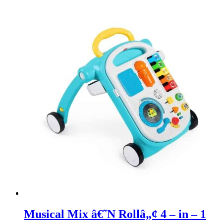
Musical Mix â€˜N Rollâ„¢ 4 – in – 1