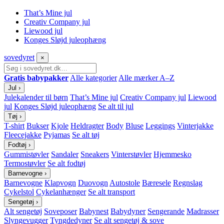
That’s Mine jul
Creativ Company jul
Liewood jul
Konges Sløjd juleophæng
sove
dyret
×
Gratis babypakker
Alle kategorier
Alle mærker A–Z
Jul
›
Julekalender til børn
That’s Mine jul
Creativ Company jul
Liewood
jul
Konges Sløjd juleophæng
Se alt til jul
Tøj
›
T-shirt
Bukser
Kjole
Heldragter
Body
Bluse
Leggings
Vinterjakke
Fleecejakke
Pyjamas
Se alt tøj
Fodtøj
›
Gummistøvler
Sandaler
Sneakers
Vinterstøvler
Hjemmesko
Termostøvler
Se alt fodtøj
Barnevogne
›
Barnevogne
Klapvogn
Duovogn
Autostole
Bæresele
Regnslag
Cykelstol
Cykelanhænger
Se alt transport
Sengetøj
›
Alt sengetøj
Soveposer
Babynest
Babydyner
Sengerande
Madrasser
Slyngevugger
Tyngdedyner
Se alt sengetøj & sove