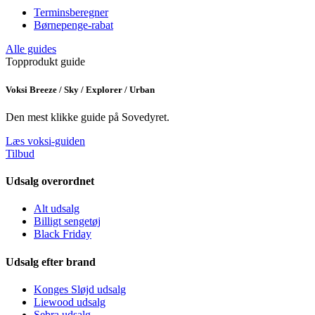
Terminsberegner
Børnepenge-rabat
Alle guides
Topprodukt guide
Voksi Breeze / Sky / Explorer / Urban
Den mest klikke guide på Sovedyret.
Læs voksi-guiden
Tilbud
Udsalg overordnet
Alt udsalg
Billigt sengetøj
Black Friday
Udsalg efter brand
Konges Sløjd udsalg
Liewood udsalg
Sebra udsalg