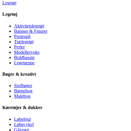
Legetøj
Legetøj
Aktivitetslegetøj
Bamser & Figurer
Puslespil
Trælegetøj
Perler
Modellervoks
Boldbassin
Legetæppe
Bøger & kreativt
Stofbøger
Børnebog
Malebog
Køretøjer & dukker
Løbehjul
Løbecykel
Gåvogn