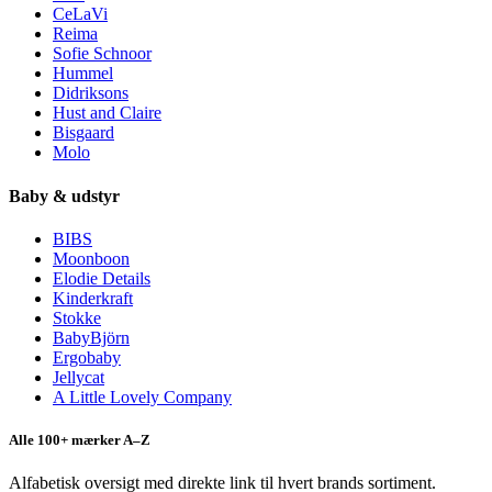
CeLaVi
Reima
Sofie Schnoor
Hummel
Didriksons
Hust and Claire
Bisgaard
Molo
Baby & udstyr
BIBS
Moonboon
Elodie Details
Kinderkraft
Stokke
BabyBjörn
Ergobaby
Jellycat
A Little Lovely Company
Alle 100+ mærker A–Z
Alfabetisk oversigt med direkte link til hvert brands sortiment.