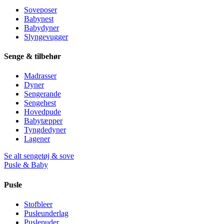
Soveposer
Babynest
Babydyner
Slyngevugger
Senge & tilbehør
Madrasser
Dyner
Sengerande
Sengehest
Hovedpude
Babytæpper
Tyngdedyner
Lagener
Se alt sengetøj & sove
Pusle & Baby
Pusle
Stofbleer
Pusleunderlag
Puslepuder