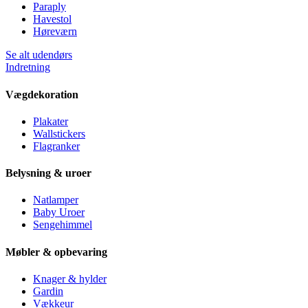
Paraply
Havestol
Høreværn
Se alt udendørs
Indretning
Vægdekoration
Plakater
Wallstickers
Flagranker
Belysning & uroer
Natlamper
Baby Uroer
Sengehimmel
Møbler & opbevaring
Knager & hylder
Gardin
Vækkeur