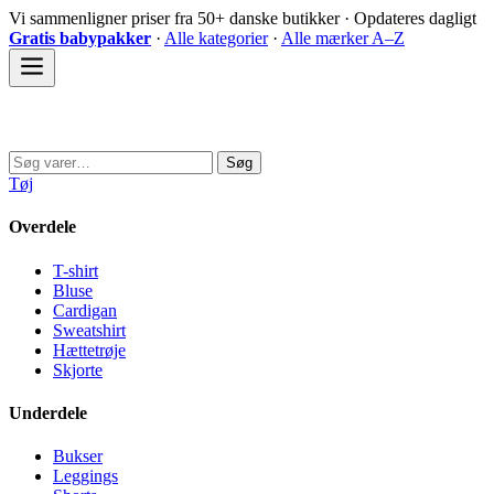
Spring
Vi sammenligner priser fra 50+ danske butikker · Opdateres dagligt
til
Gratis babypakker
·
Alle kategorier
·
Alle mærker A–Z
indhold
Sovedyret
Søg
Søg
efter:
Tøj
Overdele
T-shirt
Bluse
Cardigan
Sweatshirt
Hættetrøje
Skjorte
Underdele
Bukser
Leggings