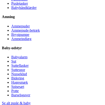
Pusletasker
Babyhåndklæder
Amning
Ammepuder
Ammepude-betræk
Brystpumpe
Ammeindlæg
Baby-udstyr
Babyalarm
Sut
Sutteflasker
Suttesnor
Nusseklud
Bidering
Hagesmæk
Spisesæt
Potte
Barselsgaver
Se alt pusle & baby