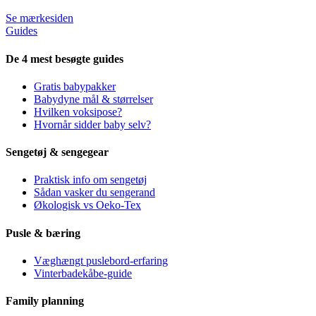
Se mærkesiden
Guides
De 4 mest besøgte guides
Gratis babypakker
Babydyne mål & størrelser
Hvilken voksipose?
Hvornår sidder baby selv?
Sengetøj & sengegear
Praktisk info om sengetøj
Sådan vasker du sengerand
Økologisk vs Oeko-Tex
Pusle & bæring
Væghængt puslebord-erfaring
Vinterbadekåbe-guide
Family planning