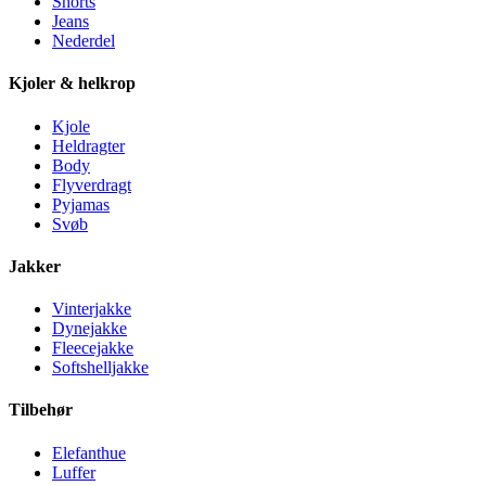
Shorts
Jeans
Nederdel
Kjoler & helkrop
Kjole
Heldragter
Body
Flyverdragt
Pyjamas
Svøb
Jakker
Vinterjakke
Dynejakke
Fleecejakke
Softshelljakke
Tilbehør
Elefanthue
Luffer