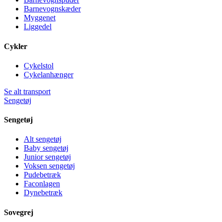
Barnevognskæder
Myggenet
Liggedel
Cykler
Cykelstol
Cykelanhænger
Se alt transport
Sengetøj
Sengetøj
Alt sengetøj
Baby sengetøj
Junior sengetøj
Voksen sengetøj
Pudebetræk
Faconlagen
Dynebetræk
Sovegrej