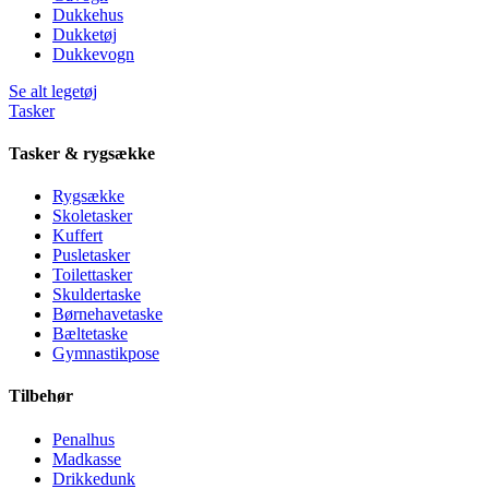
Dukkehus
Dukketøj
Dukkevogn
Se alt legetøj
Tasker
Tasker & rygsække
Rygsække
Skoletasker
Kuffert
Pusletasker
Toilettasker
Skuldertaske
Børnehavetaske
Bæltetaske
Gymnastikpose
Tilbehør
Penalhus
Madkasse
Drikkedunk