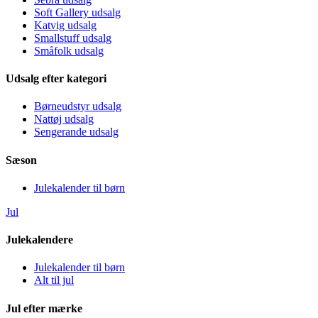
Soft Gallery udsalg
Katvig udsalg
Smallstuff udsalg
Småfolk udsalg
Udsalg efter kategori
Børneudstyr udsalg
Nattøj udsalg
Sengerande udsalg
Sæson
Julekalender til børn
Jul
Julekalendere
Julekalender til børn
Alt til jul
Jul efter mærke