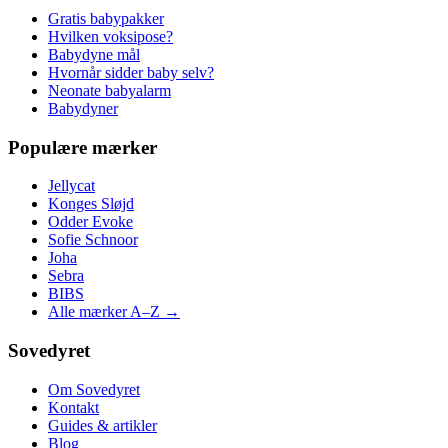
Gratis babypakker
Hvilken voksipose?
Babydyne mål
Hvornår sidder baby selv?
Neonate babyalarm
Babydyner
Populære mærker
Jellycat
Konges Sløjd
Odder Evoke
Sofie Schnoor
Joha
Sebra
BIBS
Alle mærker A–Z →
Sovedyret
Om Sovedyret
Kontakt
Guides & artikler
Blog