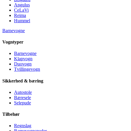
Angulus
CeLaVi
Reima
Hummel
Barnevogne
Vogntyper
Barnevogne
Klapvogn
Duovogn
Tvillingevogn
Sikkerhed & bæring
Autostole
Bæresele
Selepude
Tilbehør
Regnslag
Barnevognspuder