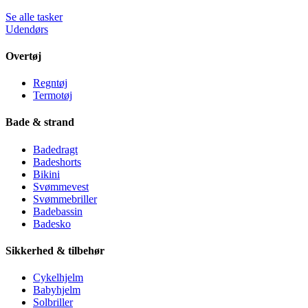
Se alle tasker
Udendørs
Overtøj
Regntøj
Termotøj
Bade & strand
Badedragt
Badeshorts
Bikini
Svømmevest
Svømmebriller
Badebassin
Badesko
Sikkerhed & tilbehør
Cykelhjelm
Babyhjelm
Solbriller