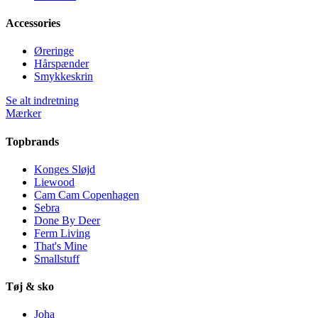
Accessories
Øreringe
Hårspænder
Smykkeskrin
Se alt indretning
Mærker
Topbrands
Konges Sløjd
Liewood
Cam Cam Copenhagen
Sebra
Done By Deer
Ferm Living
That's Mine
Smallstuff
Tøj & sko
Joha