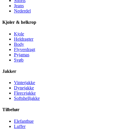
Shorts
Jeans
Nederdel
Kjoler & helkrop
Kjole
Heldragter
Body
Flyverdragt
Pyjamas
Svøb
Jakker
Vinterjakke
Dynejakke
Fleecejakke
Softshelljakke
Tilbehør
Elefanthue
Luffer