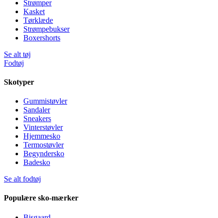
Strømper
Kasket
Tørklæde
Strømpebukser
Boxershorts
Se alt tøj
Fodtøj
Skotyper
Gummistøvler
Sandaler
Sneakers
Vinterstøvler
Hjemmesko
Termostøvler
Begyndersko
Badesko
Se alt fodtøj
Populære sko-mærker
Bisgaard