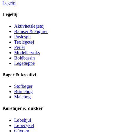
Legetøj
Legetøj
Aktivitetslegetøj
Bamser & Figurer
Puslespil
Trælegetøj
Perler
Modellervoks
Boldbassin
Legetæppe
Bøger & kreativt
Stofbøger
Børnebog
Malebog
Køretøjer & dukker
Løbehjul
Løbecykel
Gåvogn