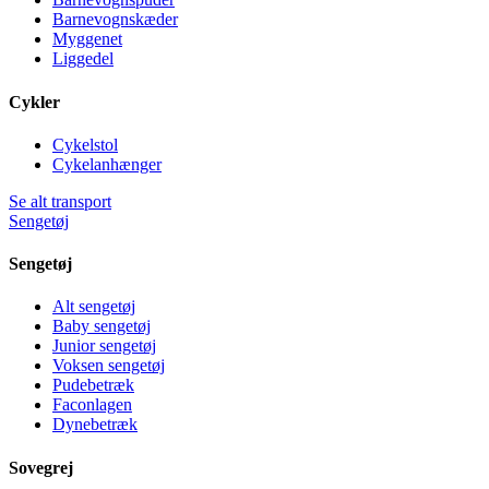
Barnevognskæder
Myggenet
Liggedel
Cykler
Cykelstol
Cykelanhænger
Se alt transport
Sengetøj
Sengetøj
Alt sengetøj
Baby sengetøj
Junior sengetøj
Voksen sengetøj
Pudebetræk
Faconlagen
Dynebetræk
Sovegrej