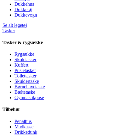
Dukkehus
Dukketøj
Dukkevogn
Se alt legetøj
Tasker
Tasker & rygsække
Rygsække
Skoletasker
Kuffert
Pusletasker
Toilettasker
Skuldertaske
Børnehavetaske
Bæltetaske
Gymnastikpose
Tilbehør
Penalhus
Madkasse
Drikkedunk