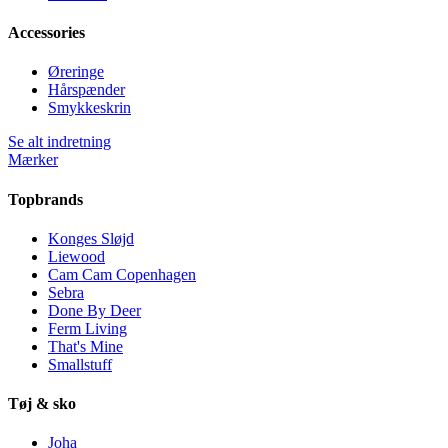
Accessories
Øreringe
Hårspænder
Smykkeskrin
Se alt indretning
Mærker
Topbrands
Konges Sløjd
Liewood
Cam Cam Copenhagen
Sebra
Done By Deer
Ferm Living
That's Mine
Smallstuff
Tøj & sko
Joha