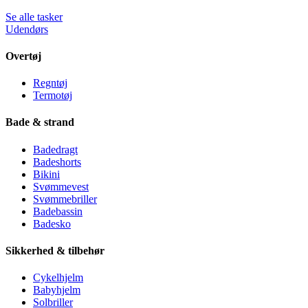
Se alle tasker
Udendørs
Overtøj
Regntøj
Termotøj
Bade & strand
Badedragt
Badeshorts
Bikini
Svømmevest
Svømmebriller
Badebassin
Badesko
Sikkerhed & tilbehør
Cykelhjelm
Babyhjelm
Solbriller