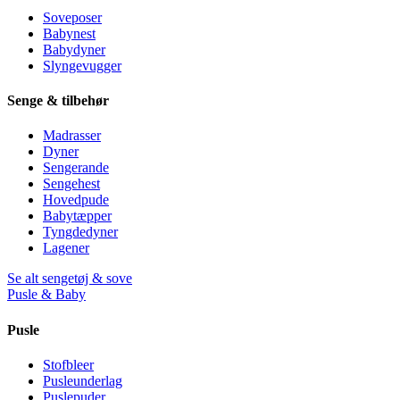
Soveposer
Babynest
Babydyner
Slyngevugger
Senge & tilbehør
Madrasser
Dyner
Sengerande
Sengehest
Hovedpude
Babytæpper
Tyngdedyner
Lagener
Se alt sengetøj & sove
Pusle & Baby
Pusle
Stofbleer
Pusleunderlag
Puslepuder