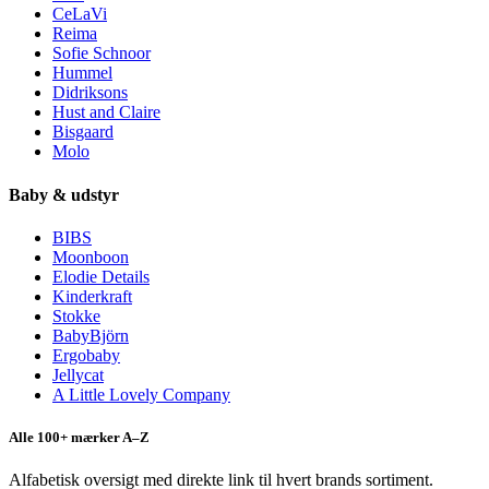
CeLaVi
Reima
Sofie Schnoor
Hummel
Didriksons
Hust and Claire
Bisgaard
Molo
Baby & udstyr
BIBS
Moonboon
Elodie Details
Kinderkraft
Stokke
BabyBjörn
Ergobaby
Jellycat
A Little Lovely Company
Alle 100+ mærker A–Z
Alfabetisk oversigt med direkte link til hvert brands sortiment.