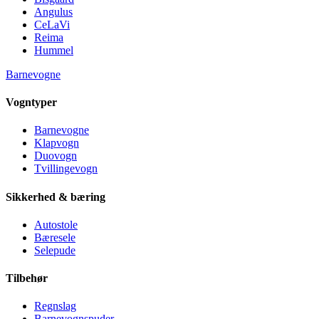
Angulus
CeLaVi
Reima
Hummel
Barnevogne
Vogntyper
Barnevogne
Klapvogn
Duovogn
Tvillingevogn
Sikkerhed & bæring
Autostole
Bæresele
Selepude
Tilbehør
Regnslag
Barnevognspuder