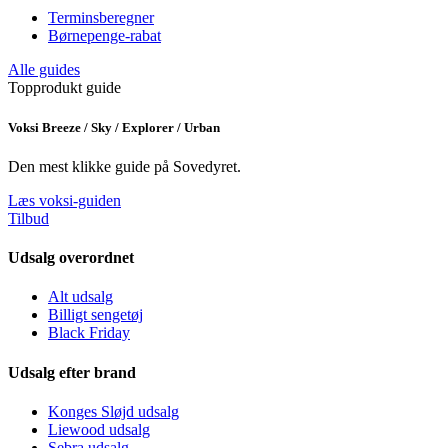
Terminsberegner
Børnepenge-rabat
Alle guides
Topprodukt guide
Voksi Breeze / Sky / Explorer / Urban
Den mest klikke guide på Sovedyret.
Læs voksi-guiden
Tilbud
Udsalg overordnet
Alt udsalg
Billigt sengetøj
Black Friday
Udsalg efter brand
Konges Sløjd udsalg
Liewood udsalg
Sebra udsalg