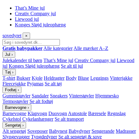
That’s Mine jul
Creativ Company jul
Liewood jul
Konges Sløjd juleophæng
sove
dyret
×
Gratis babypakker
Alle kategorier
Alle mærker A–Z
Jul
›
Julekalender til børn
That’s Mine jul
Creativ Company jul
Liewood
jul
Konges Sløjd juleophæng
Se alt til jul
Tøj
›
T-shirt
Bukser
Kjole
Heldragter
Body
Bluse
Leggings
Vinterjakke
Fleecejakke
Pyjamas
Se alt tøj
Fodtøj
›
Gummistøvler
Sandaler
Sneakers
Vinterstøvler
Hjemmesko
Termostøvler
Se alt fodtøj
Barnevogne
›
Barnevogne
Klapvogn
Duovogn
Autostole
Bæresele
Regnslag
Cykelstol
Cykelanhænger
Se alt transport
Sengetøj
›
Alt sengetøj
Soveposer
Babynest
Babydyner
Sengerande
Madrasser
Slyngevugger
Tyngdedyner
Se alt sengetøj & sove