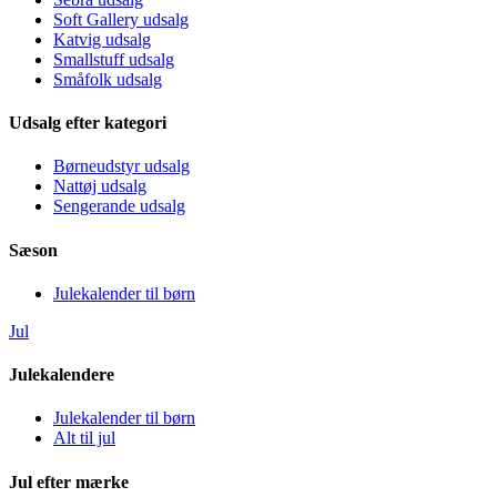
Soft Gallery udsalg
Katvig udsalg
Smallstuff udsalg
Småfolk udsalg
Udsalg efter kategori
Børneudstyr udsalg
Nattøj udsalg
Sengerande udsalg
Sæson
Julekalender til børn
Jul
Julekalendere
Julekalender til børn
Alt til jul
Jul efter mærke