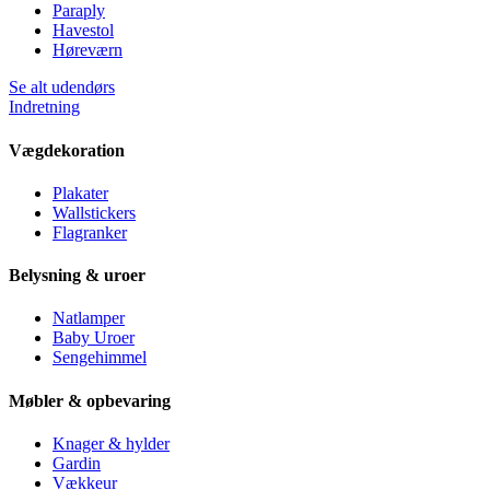
Paraply
Havestol
Høreværn
Se alt udendørs
Indretning
Vægdekoration
Plakater
Wallstickers
Flagranker
Belysning & uroer
Natlamper
Baby Uroer
Sengehimmel
Møbler & opbevaring
Knager & hylder
Gardin
Vækkeur