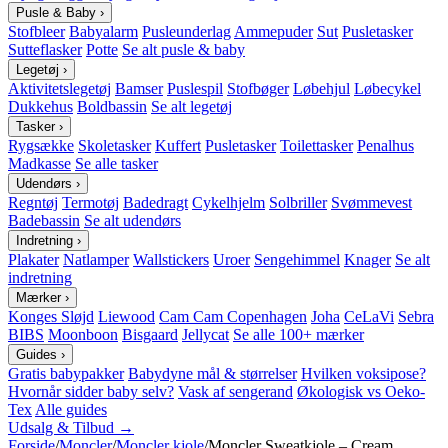
Pusle & Baby
›
Stofbleer
Babyalarm
Pusleunderlag
Ammepuder
Sut
Pusletasker
Sutteflasker
Potte
Se alt pusle & baby
Legetøj
›
Aktivitetslegetøj
Bamser
Puslespil
Stofbøger
Løbehjul
Løbecykel
Dukkehus
Boldbassin
Se alt legetøj
Tasker
›
Rygsække
Skoletasker
Kuffert
Pusletasker
Toilettasker
Penalhus
Madkasse
Se alle tasker
Udendørs
›
Regntøj
Termotøj
Badedragt
Cykelhjelm
Solbriller
Svømmevest
Badebassin
Se alt udendørs
Indretning
›
Plakater
Natlamper
Wallstickers
Uroer
Sengehimmel
Knager
Se alt
indretning
Mærker
›
Konges Sløjd
Liewood
Cam Cam Copenhagen
Joha
CeLaVi
Sebra
BIBS
Moonboon
Bisgaard
Jellycat
Se alle 100+ mærker
Guides
›
Gratis babypakker
Babydyne mål & størrelser
Hvilken voksipose?
Hvornår sidder baby selv?
Vask af sengerand
Økologisk vs Oeko-
Tex
Alle guides
Udsalg & Tilbud →
Forside
/
Moncler
/
Moncler kjole
/
Moncler Sweatkjole – Cream