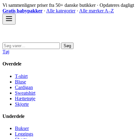
Spring
Vi sammenligner priser fra 50+ danske butikker · Opdateres dagligt
til
Gratis babypakker
·
Alle kategorier
·
Alle mærker A–Z
indhold
Sovedyret
Søg
Søg
efter:
Tøj
Overdele
T-shirt
Bluse
Cardigan
Sweatshirt
Hættetrøje
Skjorte
Underdele
Bukser
Leggings