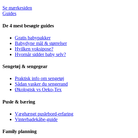
Se mærkesiden
Guides
De 4 mest besøgte guides
Gratis babypakker
Babydyne mål & størrelser
Hvilken voksipose?
Hvornår sidder baby selv?
Sengetøj & sengegear
Praktisk info om sengetøj
Sådan vasker du sengerand
Økologisk vs Oeko-Tex
Pusle & bæring
Væghængt puslebord-erfaring
Vinterbadekåbe-guide
Family planning