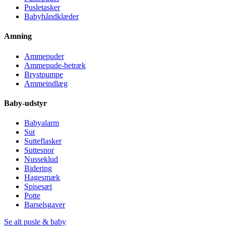
Pusletasker
Babyhåndklæder
Amning
Ammepuder
Ammepude-betræk
Brystpumpe
Ammeindlæg
Baby-udstyr
Babyalarm
Sut
Sutteflasker
Suttesnor
Nusseklud
Bidering
Hagesmæk
Spisesæt
Potte
Barselsgaver
Se alt pusle & baby