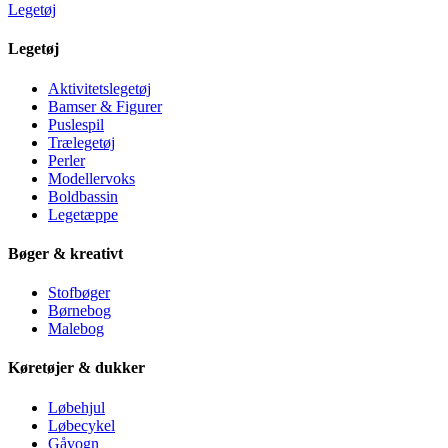
Legetøj
Legetøj
Aktivitetslegetøj
Bamser & Figurer
Puslespil
Trælegetøj
Perler
Modellervoks
Boldbassin
Legetæppe
Bøger & kreativt
Stofbøger
Børnebog
Malebog
Køretøjer & dukker
Løbehjul
Løbecykel
Gåvogn