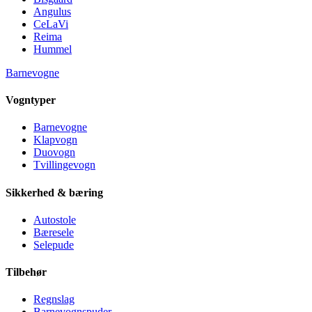
Angulus
CeLaVi
Reima
Hummel
Barnevogne
Vogntyper
Barnevogne
Klapvogn
Duovogn
Tvillingevogn
Sikkerhed & bæring
Autostole
Bæresele
Selepude
Tilbehør
Regnslag
Barnevognspuder