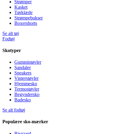
Strømper
Kasket
Tørklæde
Strømpebukser
Boxershorts
Se alt tøj
Fodtøj
Skotyper
Gummistøvler
Sandaler
Sneakers
Vinterstøvler
Hjemmesko
Termostøvler
Begyndersko
Badesko
Se alt fodtøj
Populære sko-mærker
Bisgaard