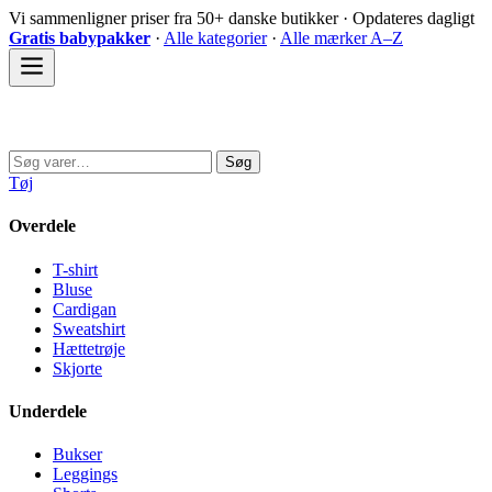
Spring
Vi sammenligner priser fra 50+ danske butikker · Opdateres dagligt
til
Gratis babypakker
·
Alle kategorier
·
Alle mærker A–Z
indhold
Sovedyret
Søg
Søg
efter:
Tøj
Overdele
T-shirt
Bluse
Cardigan
Sweatshirt
Hættetrøje
Skjorte
Underdele
Bukser
Leggings