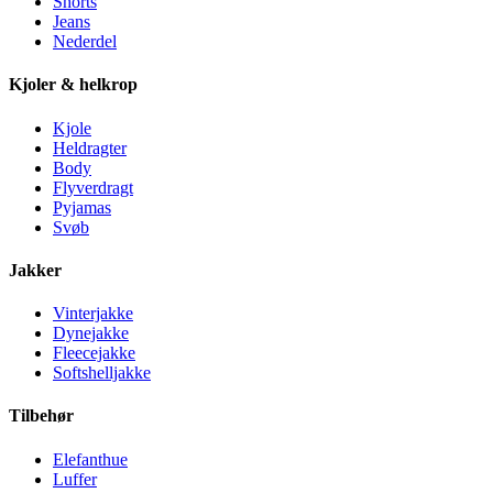
Shorts
Jeans
Nederdel
Kjoler & helkrop
Kjole
Heldragter
Body
Flyverdragt
Pyjamas
Svøb
Jakker
Vinterjakke
Dynejakke
Fleecejakke
Softshelljakke
Tilbehør
Elefanthue
Luffer