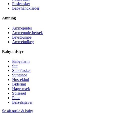
Pusletasker
Babyhåndklæder
Amning
Ammepuder
Ammepude-betræk
Brystpumpe
Ammeindlæg
Baby-udstyr
Babyalarm
Sut
Sutteflasker
Suttesnor
Nusseklud
Bidering
Hagesmæk
Spisesæt
Potte
Barselsgaver
Se alt pusle & baby