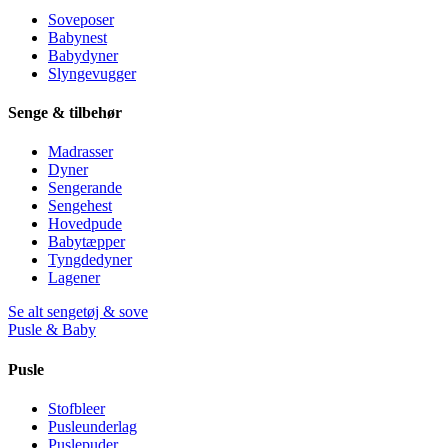
Soveposer
Babynest
Babydyner
Slyngevugger
Senge & tilbehør
Madrasser
Dyner
Sengerande
Sengehest
Hovedpude
Babytæpper
Tyngdedyner
Lagener
Se alt sengetøj & sove
Pusle & Baby
Pusle
Stofbleer
Pusleunderlag
Puslepuder