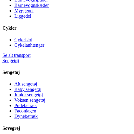
Barnevognskæder
Myggenet
Liggedel
Cykler
Cykelstol
Cykelanhænger
Se alt transport
Sengetøj
Sengetøj
Alt sengetøj
Baby sengetøj
Junior sengetøj
Voksen sengetøj
Pudebetræk
Faconlagen
Dynebetræk
Sovegrej