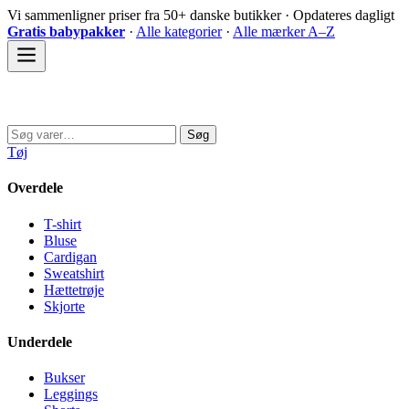
Spring
Vi sammenligner priser fra 50+ danske butikker · Opdateres dagligt
til
Gratis babypakker
·
Alle kategorier
·
Alle mærker A–Z
indhold
Sovedyret
Søg
Søg
efter:
Tøj
Overdele
T-shirt
Bluse
Cardigan
Sweatshirt
Hættetrøje
Skjorte
Underdele
Bukser
Leggings