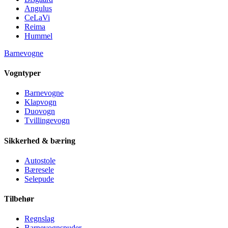
Angulus
CeLaVi
Reima
Hummel
Barnevogne
Vogntyper
Barnevogne
Klapvogn
Duovogn
Tvillingevogn
Sikkerhed & bæring
Autostole
Bæresele
Selepude
Tilbehør
Regnslag
Barnevognspuder