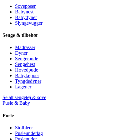
Soveposer
Babynest
Babydyner
Slyngevugger
Senge & tilbehør
Madrasser
Dyner
Sengerande
Sengehest
Hovedpude
Babytæpper
Tyngdedyner
Lagener
Se alt sengetøj & sove
Pusle & Baby
Pusle
Stofbleer
Pusleunderlag
Puslepuder