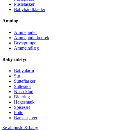
Pusletasker
Babyhåndklæder
Amning
Ammepuder
Ammepude-betræk
Brystpumpe
Ammeindlæg
Baby-udstyr
Babyalarm
Sut
Sutteflasker
Suttesnor
Nusseklud
Bidering
Hagesmæk
Spisesæt
Potte
Barselsgaver
Se alt pusle & baby