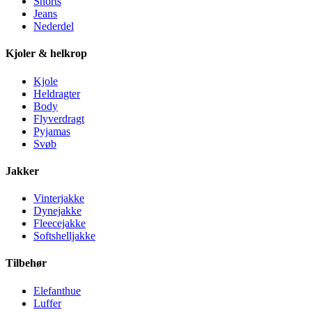
Shorts
Jeans
Nederdel
Kjoler & helkrop
Kjole
Heldragter
Body
Flyverdragt
Pyjamas
Svøb
Jakker
Vinterjakke
Dynejakke
Fleecejakke
Softshelljakke
Tilbehør
Elefanthue
Luffer