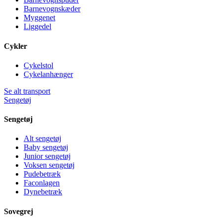
Barnevognskæder
Myggenet
Liggedel
Cykler
Cykelstol
Cykelanhænger
Se alt transport
Sengetøj
Sengetøj
Alt sengetøj
Baby sengetøj
Junior sengetøj
Voksen sengetøj
Pudebetræk
Faconlagen
Dynebetræk
Sovegrej