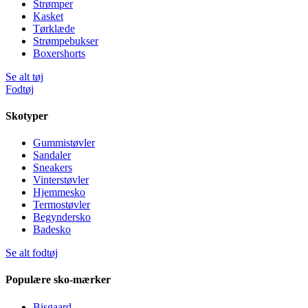
Strømper
Kasket
Tørklæde
Strømpebukser
Boxershorts
Se alt tøj
Fodtøj
Skotyper
Gummistøvler
Sandaler
Sneakers
Vinterstøvler
Hjemmesko
Termostøvler
Begyndersko
Badesko
Se alt fodtøj
Populære sko-mærker
Bisgaard