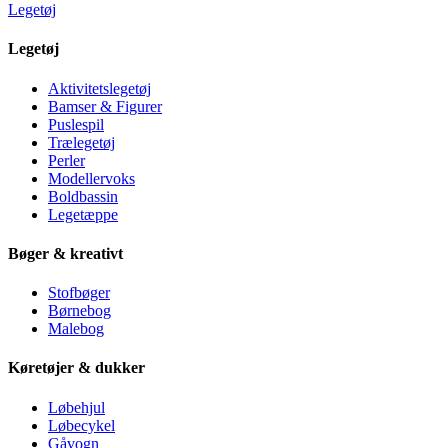
Legetøj
Legetøj
Aktivitetslegetøj
Bamser & Figurer
Puslespil
Trælegetøj
Perler
Modellervoks
Boldbassin
Legetæppe
Bøger & kreativt
Stofbøger
Børnebog
Malebog
Køretøjer & dukker
Løbehjul
Løbecykel
Gåvogn