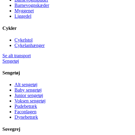
Barnevognskæder
Myggenet
Liggedel
Cykler
Cykelstol
Cykelanhænger
Se alt transport
Sengetøj
Sengetøj
Alt sengetøj
Baby sengetøj
Junior sengetøj
Voksen sengetøj
Pudebetræk
Faconlagen
Dynebetræk
Sovegrej