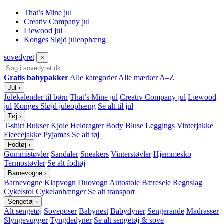
That’s Mine jul
Creativ Company jul
Liewood jul
Konges Sløjd juleophæng
sove
dyret
×
Gratis babypakker
Alle kategorier
Alle mærker A–Z
Jul
›
Julekalender til børn
That’s Mine jul
Creativ Company jul
Liewood
jul
Konges Sløjd juleophæng
Se alt til jul
Tøj
›
T-shirt
Bukser
Kjole
Heldragter
Body
Bluse
Leggings
Vinterjakke
Fleecejakke
Pyjamas
Se alt tøj
Fodtøj
›
Gummistøvler
Sandaler
Sneakers
Vinterstøvler
Hjemmesko
Termostøvler
Se alt fodtøj
Barnevogne
›
Barnevogne
Klapvogn
Duovogn
Autostole
Bæresele
Regnslag
Cykelstol
Cykelanhænger
Se alt transport
Sengetøj
›
Alt sengetøj
Soveposer
Babynest
Babydyner
Sengerande
Madrasser
Slyngevugger
Tyngdedyner
Se alt sengetøj & sove