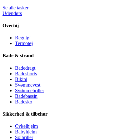
Se alle tasker
Udendørs
Overtøj
Regntøj
Termotøj
Bade & strand
Badedragt
Badeshorts
Bikini
Svømmevest
Svømmebriller
Badebassin
Badesko
Sikkerhed & tilbehør
Cykelhjelm
Babyhjelm
Solbriller