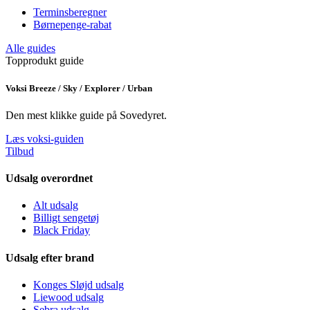
Terminsberegner
Børnepenge-rabat
Alle guides
Topprodukt guide
Voksi Breeze / Sky / Explorer / Urban
Den mest klikke guide på Sovedyret.
Læs voksi-guiden
Tilbud
Udsalg overordnet
Alt udsalg
Billigt sengetøj
Black Friday
Udsalg efter brand
Konges Sløjd udsalg
Liewood udsalg
Sebra udsalg