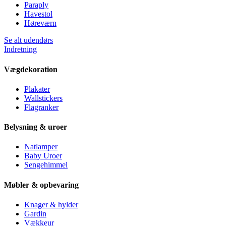
Paraply
Havestol
Høreværn
Se alt udendørs
Indretning
Vægdekoration
Plakater
Wallstickers
Flagranker
Belysning & uroer
Natlamper
Baby Uroer
Sengehimmel
Møbler & opbevaring
Knager & hylder
Gardin
Vækkeur