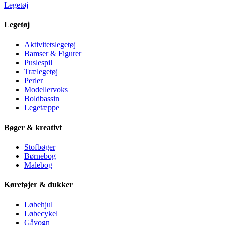
Legetøj
Legetøj
Aktivitetslegetøj
Bamser & Figurer
Puslespil
Trælegetøj
Perler
Modellervoks
Boldbassin
Legetæppe
Bøger & kreativt
Stofbøger
Børnebog
Malebog
Køretøjer & dukker
Løbehjul
Løbecykel
Gåvogn