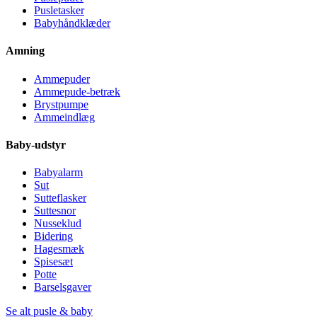
Pusletasker
Babyhåndklæder
Amning
Ammepuder
Ammepude-betræk
Brystpumpe
Ammeindlæg
Baby-udstyr
Babyalarm
Sut
Sutteflasker
Suttesnor
Nusseklud
Bidering
Hagesmæk
Spisesæt
Potte
Barselsgaver
Se alt pusle & baby