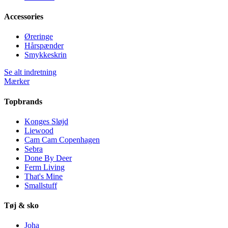
Accessories
Øreringe
Hårspænder
Smykkeskrin
Se alt indretning
Mærker
Topbrands
Konges Sløjd
Liewood
Cam Cam Copenhagen
Sebra
Done By Deer
Ferm Living
That's Mine
Smallstuff
Tøj & sko
Joha