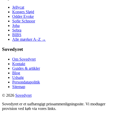
Jellycat
Konges Sløjd
Odder Evoke
Sofie Schnoor
Joha
Sebra
BIBS
Alle mærker A–Z →
Sovedyret
Om Sovedyret
Kontakt
Guides & artikler
Blog
Udsalg
Persondatapolitik
Sitemap
© 2026
Sovedyret
Sovedyret er et uafhængigt prissammenligningssite. Vi modtager
provision ved køb via vores links.