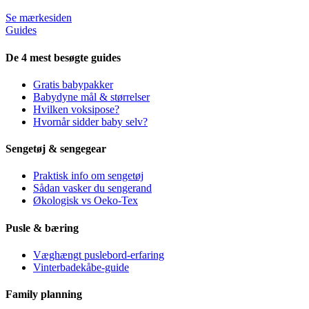
Se mærkesiden
Guides
De 4 mest besøgte guides
Gratis babypakker
Babydyne mål & størrelser
Hvilken voksipose?
Hvornår sidder baby selv?
Sengetøj & sengegear
Praktisk info om sengetøj
Sådan vasker du sengerand
Økologisk vs Oeko-Tex
Pusle & bæring
Væghængt puslebord-erfaring
Vinterbadekåbe-guide
Family planning