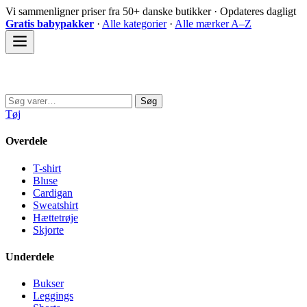
Spring
Vi sammenligner priser fra 50+ danske butikker · Opdateres dagligt
til
Gratis babypakker
·
Alle kategorier
·
Alle mærker A–Z
indhold
Sovedyret
Søg
Søg
efter:
Tøj
Overdele
T-shirt
Bluse
Cardigan
Sweatshirt
Hættetrøje
Skjorte
Underdele
Bukser
Leggings