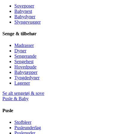
Soveposer
Babynest
Babydyner
Slyngevugger
Senge & tilbehør
Madrasser
Dyner
Sengerande
Sengehest
Hovedpude
Babytæpper
Tyngdedyner
Lagener
Se alt sengetøj & sove
Pusle & Baby
Pusle
Stofbleer
Pusleunderlag
Puslepuder