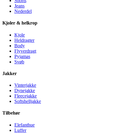
Shorts
Jeans
Nederdel
Kjoler & helkrop
Kjole
Heldragter
Body
Flyverdragt
Pyjamas
Svøb
Jakker
Vinterjakke
Dynejakke
Fleecejakke
Softshelljakke
Tilbehør
Elefanthue
Luffer