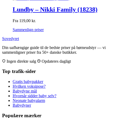
Lundby – Nikki Family (18238)
Fra
119,00
kr.
Sammenlign priser
Sovedyret
Din uafhængige guide til de bedste priser på børneudstyr — vi
sammenligner priser fra 50+ danske butikker.
Ingen direkte salg
Opdateres dagligt
Top trafik-sider
Gratis babypakker
Hvilken voksipose?
Babydyne mål
Hvornår sidder baby selv?
Neonate babyalarm
Babydyner
Populære mærker