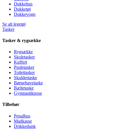
Dukkehus
Dukketøj
Dukkevogn
Se alt legetøj
Tasker
Tasker & rygsække
Rygsække
Skoletasker
Kuffert
Pusletasker
Toilettasker
Skuldertaske
Børnehavetaske
Bæltetaske
Gymnastikpose
Tilbehør
Penalhus
Madkasse
Drikkedunk