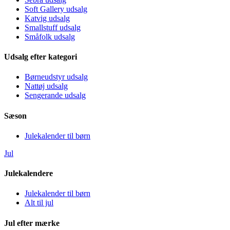
Soft Gallery udsalg
Katvig udsalg
Smallstuff udsalg
Småfolk udsalg
Udsalg efter kategori
Børneudstyr udsalg
Nattøj udsalg
Sengerande udsalg
Sæson
Julekalender til børn
Jul
Julekalendere
Julekalender til børn
Alt til jul
Jul efter mærke