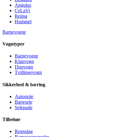
Angulus
CeLaVi
Reima
Hummel
Barnevogne
Vogntyper
Barnevogne
Klapvogn
Duovogn
Tvillingevogn
Sikkerhed & bæring
Autostole
Bæresele
Selepude
Tilbehør
Regnslag
Barnevognspuder