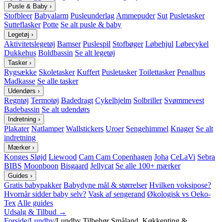
Pusle & Baby
›
Stofbleer
Babyalarm
Pusleunderlag
Ammepuder
Sut
Pusletasker
Sutteflasker
Potte
Se alt pusle & baby
Legetøj
›
Aktivitetslegetøj
Bamser
Puslespil
Stofbøger
Løbehjul
Løbecykel
Dukkehus
Boldbassin
Se alt legetøj
Tasker
›
Rygsække
Skoletasker
Kuffert
Pusletasker
Toilettasker
Penalhus
Madkasse
Se alle tasker
Udendørs
›
Regntøj
Termotøj
Badedragt
Cykelhjelm
Solbriller
Svømmevest
Badebassin
Se alt udendørs
Indretning
›
Plakater
Natlamper
Wallstickers
Uroer
Sengehimmel
Knager
Se alt
indretning
Mærker
›
Konges Sløjd
Liewood
Cam Cam Copenhagen
Joha
CeLaVi
Sebra
BIBS
Moonboon
Bisgaard
Jellycat
Se alle 100+ mærker
Guides
›
Gratis babypakker
Babydyne mål & størrelser
Hvilken voksipose?
Hvornår sidder baby selv?
Vask af sengerand
Økologisk vs Oeko-
Tex
Alle guides
Udsalg & Tilbud →
Forside
/
Lundby
/
Lundby Tilbehør Småland, Køkkenting &