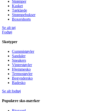
Strømper
Kasket
Tørklæde
Strømpebukser
Boxershorts
Se alt tøj
Fodtøj
Skotyper
Gummistøvler
Sandaler
Sneakers
Vinterstøvler
Hjemmesko
Termostøvler
Begyndersko
Badesko
Se alt fodtøj
Populære sko-mærker
Bisgaard