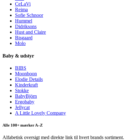
CeLaVi
Reima
Sofie Schnoor
Hummel
Didriksons
Hust and Claire
Bisgaard
Molo
Baby & udstyr
BIBS
Moonboon
Elodie Details
Kinderkraft
Stokke
BabyBjörn
Ergobaby
Jellycat
A Little Lovely Company
Alle 100+ mærker A–Z
Alfabetisk oversigt med direkte link til hvert brands sortiment.