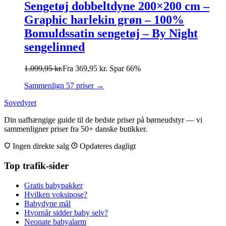
Sengetøj dobbeltdyne 200×200 cm –
Graphic harlekin grøn – 100%
Bomuldssatin sengetøj – By Night
sengelinned
1.099,95
kr.
Fra
369,95
kr.
Spar 66%
Sammenlign 57 priser →
Sovedyret
Din uafhængige guide til de bedste priser på børneudstyr — vi
sammenligner priser fra 50+ danske butikker.
Ingen direkte salg
Opdateres dagligt
Top trafik-sider
Gratis babypakker
Hvilken voksipose?
Babydyne mål
Hvornår sidder baby selv?
Neonate babyalarm