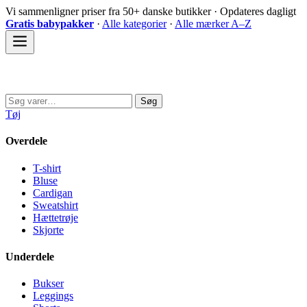
Spring
Vi sammenligner priser fra 50+ danske butikker · Opdateres dagligt
til
Gratis babypakker
·
Alle kategorier
·
Alle mærker A–Z
indhold
Sovedyret
Søg
Søg
efter:
Tøj
Overdele
T-shirt
Bluse
Cardigan
Sweatshirt
Hættetrøje
Skjorte
Underdele
Bukser
Leggings