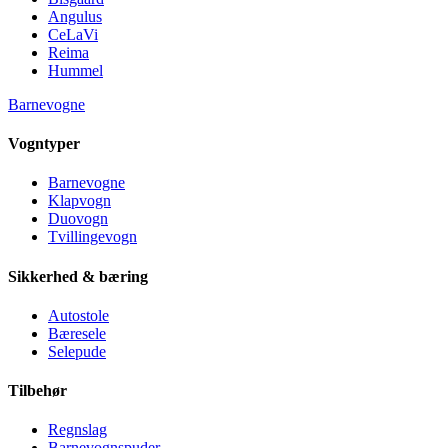
Angulus
CeLaVi
Reima
Hummel
Barnevogne
Vogntyper
Barnevogne
Klapvogn
Duovogn
Tvillingevogn
Sikkerhed & bæring
Autostole
Bæresele
Selepude
Tilbehør
Regnslag
Barnevognspuder