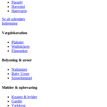
Paraply
Havestol
Høreværn
Se alt udendørs
Indretning
Vægdekoration
Plakater
Wallstickers
Flagranker
Belysning & uroer
Natlamper
Baby Uroer
Sengehimmel
Møbler & opbevaring
Knager & hylder
Gardin
Vækkeur