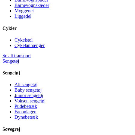
Barnevognskæder
Myggenet
Liggedel
Cykler
Cykelstol
Cykelanhænger
Se alt transport
Sengetøj
Sengetøj
Alt sengetøj
Baby sengetøj
Junior sengetøj
Voksen sengetøj
Pudebetræk
Faconlagen
Dynebetræk
Sovegrej