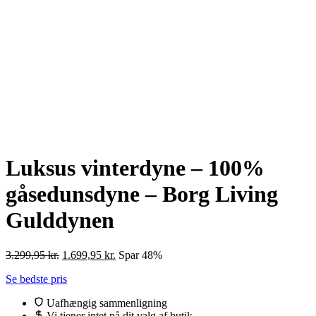
Luksus vinterdyne – 100%
gåsedunsdyne – Borg Living
Gulddynen
Den
Den
3.299,95
kr.
1.699,95
kr.
Spar 48%
oprindelige
aktuelle
Se bedste pris
pris
pris
var:
er:
Uafhængig sammenligning
3.299,95 kr..
1.699,95 kr..
Vi tjener intet på dit valg af butik