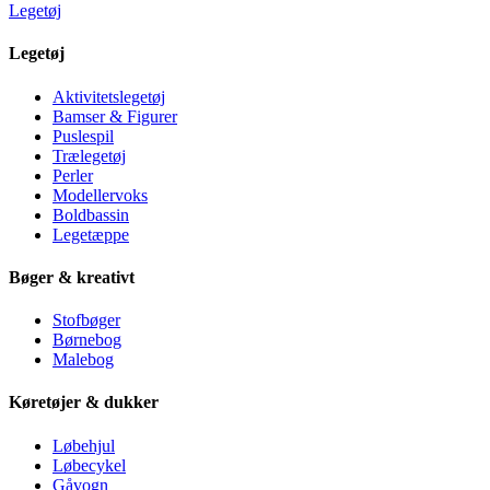
Legetøj
Legetøj
Aktivitetslegetøj
Bamser & Figurer
Puslespil
Trælegetøj
Perler
Modellervoks
Boldbassin
Legetæppe
Bøger & kreativt
Stofbøger
Børnebog
Malebog
Køretøjer & dukker
Løbehjul
Løbecykel
Gåvogn