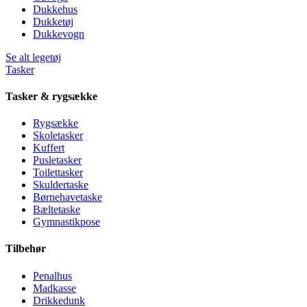
Dukkehus
Dukketøj
Dukkevogn
Se alt legetøj
Tasker
Tasker & rygsække
Rygsække
Skoletasker
Kuffert
Pusletasker
Toilettasker
Skuldertaske
Børnehavetaske
Bæltetaske
Gymnastikpose
Tilbehør
Penalhus
Madkasse
Drikkedunk