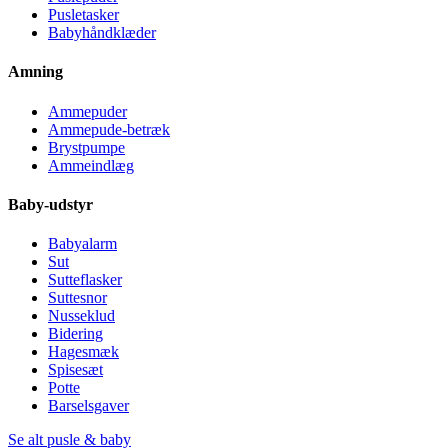
Pusletasker
Babyhåndklæder
Amning
Ammepuder
Ammepude-betræk
Brystpumpe
Ammeindlæg
Baby-udstyr
Babyalarm
Sut
Sutteflasker
Suttesnor
Nusseklud
Bidering
Hagesmæk
Spisesæt
Potte
Barselsgaver
Se alt pusle & baby