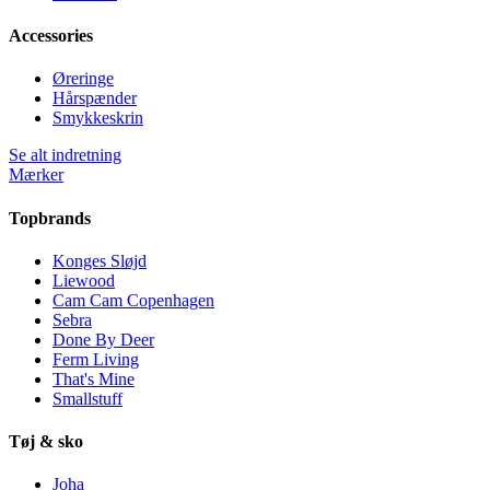
Accessories
Øreringe
Hårspænder
Smykkeskrin
Se alt indretning
Mærker
Topbrands
Konges Sløjd
Liewood
Cam Cam Copenhagen
Sebra
Done By Deer
Ferm Living
That's Mine
Smallstuff
Tøj & sko
Joha