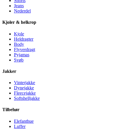
Shorts
Jeans
Nederdel
Kjoler & helkrop
Kjole
Heldragter
Body
Flyverdragt
Pyjamas
Svøb
Jakker
Vinterjakke
Dynejakke
Fleecejakke
Softshelljakke
Tilbehør
Elefanthue
Luffer