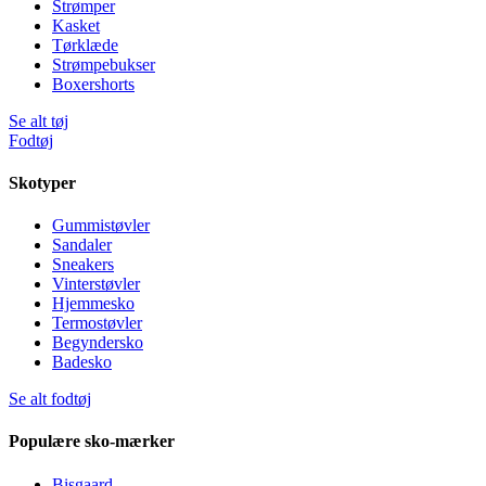
Strømper
Kasket
Tørklæde
Strømpebukser
Boxershorts
Se alt tøj
Fodtøj
Skotyper
Gummistøvler
Sandaler
Sneakers
Vinterstøvler
Hjemmesko
Termostøvler
Begyndersko
Badesko
Se alt fodtøj
Populære sko-mærker
Bisgaard