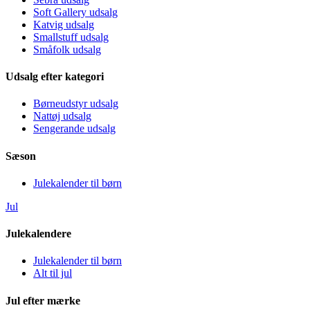
Soft Gallery udsalg
Katvig udsalg
Smallstuff udsalg
Småfolk udsalg
Udsalg efter kategori
Børneudstyr udsalg
Nattøj udsalg
Sengerande udsalg
Sæson
Julekalender til børn
Jul
Julekalendere
Julekalender til børn
Alt til jul
Jul efter mærke