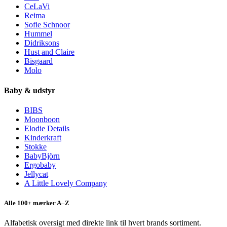
CeLaVi
Reima
Sofie Schnoor
Hummel
Didriksons
Hust and Claire
Bisgaard
Molo
Baby & udstyr
BIBS
Moonboon
Elodie Details
Kinderkraft
Stokke
BabyBjörn
Ergobaby
Jellycat
A Little Lovely Company
Alle 100+ mærker A–Z
Alfabetisk oversigt med direkte link til hvert brands sortiment.