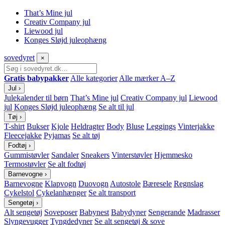
That’s Mine jul
Creativ Company jul
Liewood jul
Konges Sløjd juleophæng
sove
dyret
×
Gratis babypakker
Alle kategorier
Alle mærker A–Z
Jul
›
Julekalender til børn
That’s Mine jul
Creativ Company jul
Liewood
jul
Konges Sløjd juleophæng
Se alt til jul
Tøj
›
T-shirt
Bukser
Kjole
Heldragter
Body
Bluse
Leggings
Vinterjakke
Fleecejakke
Pyjamas
Se alt tøj
Fodtøj
›
Gummistøvler
Sandaler
Sneakers
Vinterstøvler
Hjemmesko
Termostøvler
Se alt fodtøj
Barnevogne
›
Barnevogne
Klapvogn
Duovogn
Autostole
Bæresele
Regnslag
Cykelstol
Cykelanhænger
Se alt transport
Sengetøj
›
Alt sengetøj
Soveposer
Babynest
Babydyner
Sengerande
Madrasser
Slyngevugger
Tyngdedyner
Se alt sengetøj & sove