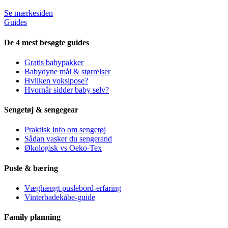
Se mærkesiden
Guides
De 4 mest besøgte guides
Gratis babypakker
Babydyne mål & størrelser
Hvilken voksipose?
Hvornår sidder baby selv?
Sengetøj & sengegear
Praktisk info om sengetøj
Sådan vasker du sengerand
Økologisk vs Oeko-Tex
Pusle & bæring
Væghængt puslebord-erfaring
Vinterbadekåbe-guide
Family planning