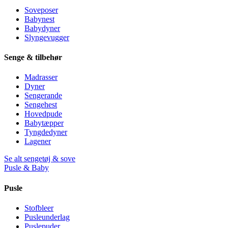
Soveposer
Babynest
Babydyner
Slyngevugger
Senge & tilbehør
Madrasser
Dyner
Sengerande
Sengehest
Hovedpude
Babytæpper
Tyngdedyner
Lagener
Se alt sengetøj & sove
Pusle & Baby
Pusle
Stofbleer
Pusleunderlag
Puslepuder