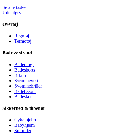
Se alle tasker
Udendørs
Overtøj
Regntøj
Termotøj
Bade & strand
Badedragt
Badeshorts
Bikini
Svømmevest
Svømmebriller
Badebassin
Badesko
Sikkerhed & tilbehør
Cykelhjelm
Babyhjelm
Solbriller