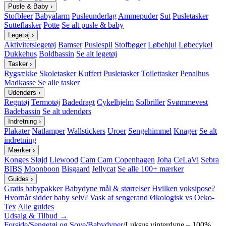
Pusle & Baby
›
Stofbleer
Babyalarm
Pusleunderlag
Ammepuder
Sut
Pusletasker
Sutteflasker
Potte
Se alt pusle & baby
Legetøj
›
Aktivitetslegetøj
Bamser
Puslespil
Stofbøger
Løbehjul
Løbecykel
Dukkehus
Boldbassin
Se alt legetøj
Tasker
›
Rygsække
Skoletasker
Kuffert
Pusletasker
Toilettasker
Penalhus
Madkasse
Se alle tasker
Udendørs
›
Regntøj
Termotøj
Badedragt
Cykelhjelm
Solbriller
Svømmevest
Badebassin
Se alt udendørs
Indretning
›
Plakater
Natlamper
Wallstickers
Uroer
Sengehimmel
Knager
Se alt
indretning
Mærker
›
Konges Sløjd
Liewood
Cam Cam Copenhagen
Joha
CeLaVi
Sebra
BIBS
Moonboon
Bisgaard
Jellycat
Se alle 100+ mærker
Guides
›
Gratis babypakker
Babydyne mål & størrelser
Hvilken voksipose?
Hvornår sidder baby selv?
Vask af sengerand
Økologisk vs Oeko-
Tex
Alle guides
Udsalg & Tilbud →
Forside
/
Sengetøj og Sove
/
Babydyner
/
Luksus vinterdyne – 100%