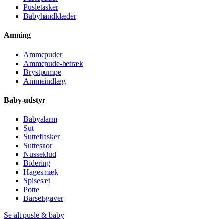
Pusletasker
Babyhåndklæder
Amning
Ammepuder
Ammepude-betræk
Brystpumpe
Ammeindlæg
Baby-udstyr
Babyalarm
Sut
Sutteflasker
Suttesnor
Nusseklud
Bidering
Hagesmæk
Spisesæt
Potte
Barselsgaver
Se alt pusle & baby