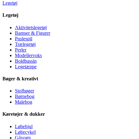
Legetøj
Legetøj
Aktivitetslegetøj
Bamser & Figurer
Puslespil
Trælegetøj
Perler
Modellervoks
Boldbassin
Legetæppe
Bøger & kreativt
Stofbøger
Børnebog
Malebog
Køretøjer & dukker
Løbehjul
Løbecykel
Gåvogn