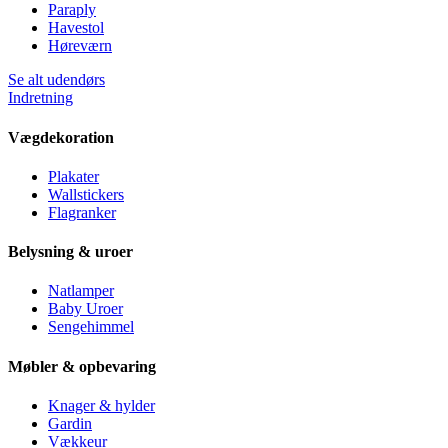
Paraply
Havestol
Høreværn
Se alt udendørs
Indretning
Vægdekoration
Plakater
Wallstickers
Flagranker
Belysning & uroer
Natlamper
Baby Uroer
Sengehimmel
Møbler & opbevaring
Knager & hylder
Gardin
Vækkeur