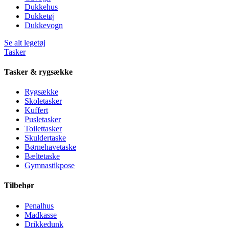
Dukkehus
Dukketøj
Dukkevogn
Se alt legetøj
Tasker
Tasker & rygsække
Rygsække
Skoletasker
Kuffert
Pusletasker
Toilettasker
Skuldertaske
Børnehavetaske
Bæltetaske
Gymnastikpose
Tilbehør
Penalhus
Madkasse
Drikkedunk