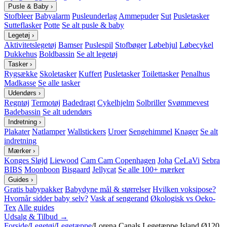
Pusle & Baby
›
Stofbleer
Babyalarm
Pusleunderlag
Ammepuder
Sut
Pusletasker
Sutteflasker
Potte
Se alt pusle & baby
Legetøj
›
Aktivitetslegetøj
Bamser
Puslespil
Stofbøger
Løbehjul
Løbecykel
Dukkehus
Boldbassin
Se alt legetøj
Tasker
›
Rygsække
Skoletasker
Kuffert
Pusletasker
Toilettasker
Penalhus
Madkasse
Se alle tasker
Udendørs
›
Regntøj
Termotøj
Badedragt
Cykelhjelm
Solbriller
Svømmevest
Badebassin
Se alt udendørs
Indretning
›
Plakater
Natlamper
Wallstickers
Uroer
Sengehimmel
Knager
Se alt
indretning
Mærker
›
Konges Sløjd
Liewood
Cam Cam Copenhagen
Joha
CeLaVi
Sebra
BIBS
Moonboon
Bisgaard
Jellycat
Se alle 100+ mærker
Guides
›
Gratis babypakker
Babydyne mål & størrelser
Hvilken voksipose?
Hvornår sidder baby selv?
Vask af sengerand
Økologisk vs Oeko-
Tex
Alle guides
Udsalg & Tilbud →
Forside
/
Legetøj
/
Legetæppe
/
Lorena Canals Legetæppe Island Ø120