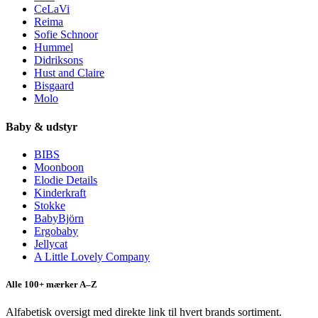
CeLaVi
Reima
Sofie Schnoor
Hummel
Didriksons
Hust and Claire
Bisgaard
Molo
Baby & udstyr
BIBS
Moonboon
Elodie Details
Kinderkraft
Stokke
BabyBjörn
Ergobaby
Jellycat
A Little Lovely Company
Alle 100+ mærker A–Z
Alfabetisk oversigt med direkte link til hvert brands sortiment.