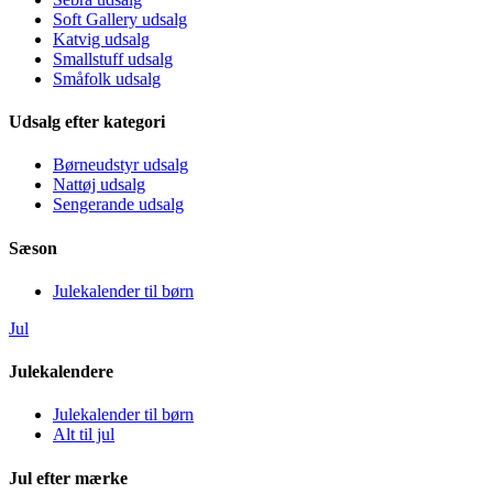
Soft Gallery udsalg
Katvig udsalg
Smallstuff udsalg
Småfolk udsalg
Udsalg efter kategori
Børneudstyr udsalg
Nattøj udsalg
Sengerande udsalg
Sæson
Julekalender til børn
Jul
Julekalendere
Julekalender til børn
Alt til jul
Jul efter mærke