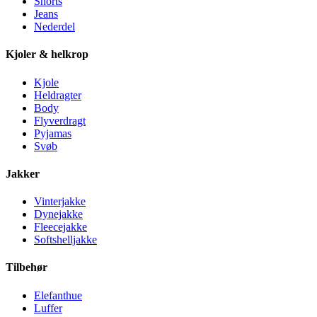
Shorts
Jeans
Nederdel
Kjoler & helkrop
Kjole
Heldragter
Body
Flyverdragt
Pyjamas
Svøb
Jakker
Vinterjakke
Dynejakke
Fleecejakke
Softshelljakke
Tilbehør
Elefanthue
Luffer