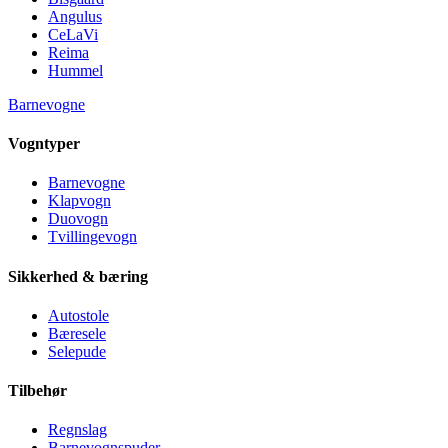
Angulus
CeLaVi
Reima
Hummel
Barnevogne
Vogntyper
Barnevogne
Klapvogn
Duovogn
Tvillingevogn
Sikkerhed & bæring
Autostole
Bæresele
Selepude
Tilbehør
Regnslag
Barnevognspuder