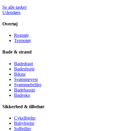
Se alle tasker
Udendørs
Overtøj
Regntøj
Termotøj
Bade & strand
Badedragt
Badeshorts
Bikini
Svømmevest
Svømmebriller
Badebassin
Badesko
Sikkerhed & tilbehør
Cykelhjelm
Babyhjelm
Solbriller