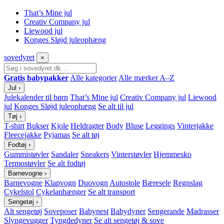
That’s Mine jul
Creativ Company jul
Liewood jul
Konges Sløjd juleophæng
sove
dyret
×
Gratis babypakker
Alle kategorier
Alle mærker A–Z
Jul
›
Julekalender til børn
That’s Mine jul
Creativ Company jul
Liewood
jul
Konges Sløjd juleophæng
Se alt til jul
Tøj
›
T-shirt
Bukser
Kjole
Heldragter
Body
Bluse
Leggings
Vinterjakke
Fleecejakke
Pyjamas
Se alt tøj
Fodtøj
›
Gummistøvler
Sandaler
Sneakers
Vinterstøvler
Hjemmesko
Termostøvler
Se alt fodtøj
Barnevogne
›
Barnevogne
Klapvogn
Duovogn
Autostole
Bæresele
Regnslag
Cykelstol
Cykelanhænger
Se alt transport
Sengetøj
›
Alt sengetøj
Soveposer
Babynest
Babydyner
Sengerande
Madrasser
Slyngevugger
Tyngdedyner
Se alt sengetøj & sove