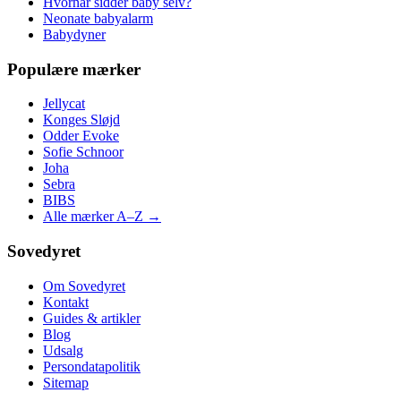
Hvornår sidder baby selv?
Neonate babyalarm
Babydyner
Populære mærker
Jellycat
Konges Sløjd
Odder Evoke
Sofie Schnoor
Joha
Sebra
BIBS
Alle mærker A–Z →
Sovedyret
Om Sovedyret
Kontakt
Guides & artikler
Blog
Udsalg
Persondatapolitik
Sitemap