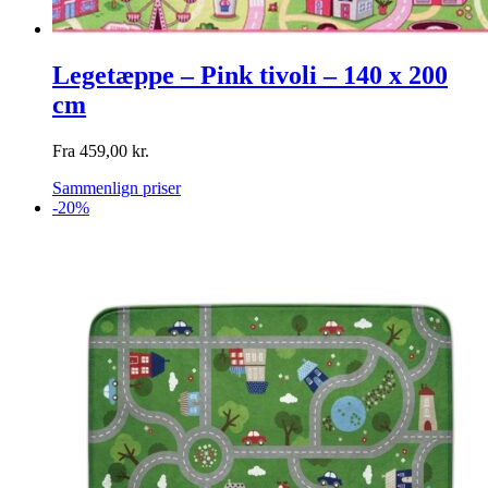
Legetæppe – Pink tivoli – 140 x 200
cm
Fra
459,00
kr.
Sammenlign priser
-20%