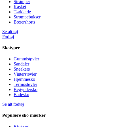
Strømper
Kasket
Tørklæde
Strømpebukser
Boxershorts
Se alt tøj
Fodtøj
Skotyper
Gummistøvler
Sandaler
Sneakers
Vinterstøvler
Hjemmesko
Termostøvler
Begyndersko
Badesko
Se alt fodtøj
Populære sko-mærker
Bisgaard