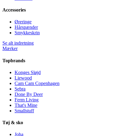
Accessories
Øreringe
Hårspænder
Smykkeskrin
Se alt indretning
Mærker
Topbrands
Konges Sløjd
Liewood
Cam Cam Copenhagen
Sebra
Done By Deer
Ferm Living
That's Mine
Smallstuff
Tøj & sko
Joha