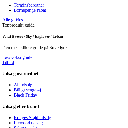
Terminsberegner
Børnepenge-rabat
Alle guides
Topprodukt guide
Voksi Breeze / Sky / Explorer / Urban
Den mest klikke guide på Sovedyret.
Læs voksi-guiden
Tilbud
Udsalg overordnet
Alt udsalg
Billigt sengetøj
Black Friday
Udsalg efter brand
Konges Sløjd udsalg
Liewood udsalg
Sebra udsalg