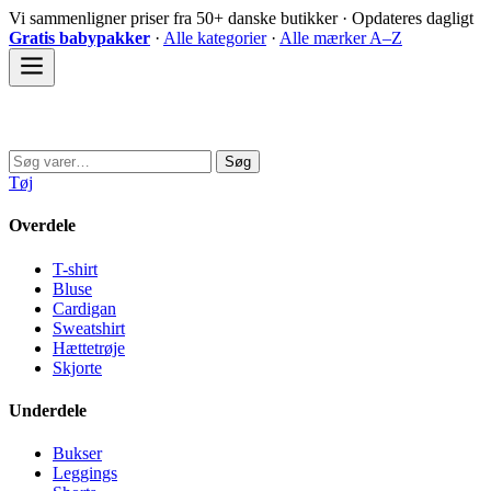
Spring
Vi sammenligner priser fra 50+ danske butikker · Opdateres dagligt
til
Gratis babypakker
·
Alle kategorier
·
Alle mærker A–Z
indhold
Sovedyret
Søg
Søg
efter:
Tøj
Overdele
T-shirt
Bluse
Cardigan
Sweatshirt
Hættetrøje
Skjorte
Underdele
Bukser
Leggings