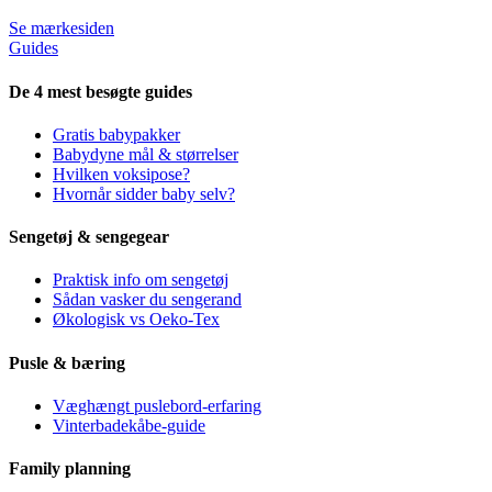
Se mærkesiden
Guides
De 4 mest besøgte guides
Gratis babypakker
Babydyne mål & størrelser
Hvilken voksipose?
Hvornår sidder baby selv?
Sengetøj & sengegear
Praktisk info om sengetøj
Sådan vasker du sengerand
Økologisk vs Oeko-Tex
Pusle & bæring
Væghængt puslebord-erfaring
Vinterbadekåbe-guide
Family planning