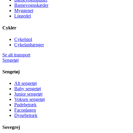
Barnevognskæder
Myggenet
Liggedel
Cykler
Cykelstol
Cykelanhænger
Se alt transport
Sengetøj
Sengetøj
Alt sengetøj
Baby sengetøj
Junior sengetøj
Voksen sengetøj
Pudebetræk
Faconlagen
Dynebetræk
Sovegrej