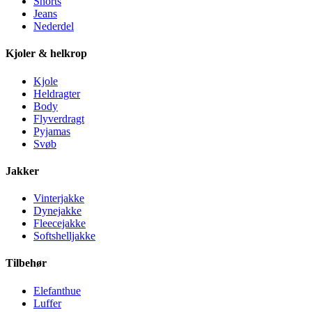
Shorts
Jeans
Nederdel
Kjoler & helkrop
Kjole
Heldragter
Body
Flyverdragt
Pyjamas
Svøb
Jakker
Vinterjakke
Dynejakke
Fleecejakke
Softshelljakke
Tilbehør
Elefanthue
Luffer