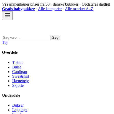
Spring
Vi sammenligner priser fra 50+ danske butikker · Opdateres dagligt
til
Gratis babypakker
·
Alle kategorier
·
Alle mærker A–Z
indhold
Sovedyret
Søg
Søg
efter:
Tøj
Overdele
T-shirt
Bluse
Cardigan
Sweatshirt
Hættetrøje
Skjorte
Underdele
Bukser
Leggings