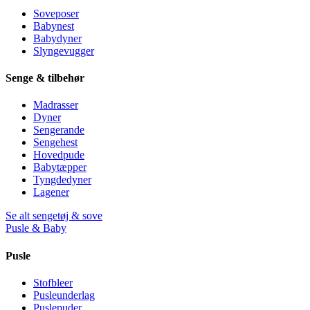
Soveposer
Babynest
Babydyner
Slyngevugger
Senge & tilbehør
Madrasser
Dyner
Sengerande
Sengehest
Hovedpude
Babytæpper
Tyngdedyner
Lagener
Se alt sengetøj & sove
Pusle & Baby
Pusle
Stofbleer
Pusleunderlag
Puslepuder