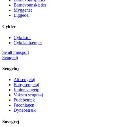
Barnevognskæder
Myggenet
Liggedel
Cykler
Cykelstol
Cykelanhænger
Se alt transport
Sengetøj
Sengetøj
Alt sengetøj
Baby sengetøj
Junior sengetøj
Voksen sengetøj
Pudebetræk
Faconlagen
Dynebetræk
Sovegrej