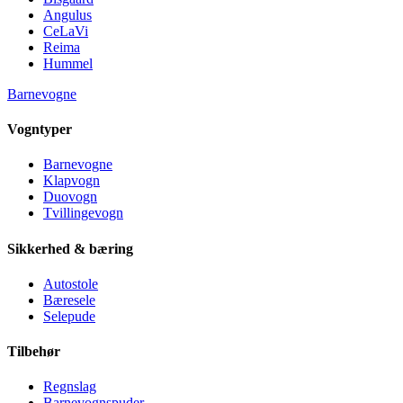
Angulus
CeLaVi
Reima
Hummel
Barnevogne
Vogntyper
Barnevogne
Klapvogn
Duovogn
Tvillingevogn
Sikkerhed & bæring
Autostole
Bæresele
Selepude
Tilbehør
Regnslag
Barnevognspuder