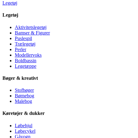
Legetøj
Legetøj
Aktivitetslegetøj
Bamser & Figurer
Puslespil
Trælegetøj
Perler
Modellervoks
Boldbassin
Legetæppe
Bøger & kreativt
Stofbøger
Børnebog
Malebog
Køretøjer & dukker
Løbehjul
Løbecykel
Gåvogn