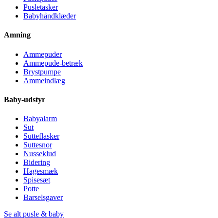
Pusletasker
Babyhåndklæder
Amning
Ammepuder
Ammepude-betræk
Brystpumpe
Ammeindlæg
Baby-udstyr
Babyalarm
Sut
Sutteflasker
Suttesnor
Nusseklud
Bidering
Hagesmæk
Spisesæt
Potte
Barselsgaver
Se alt pusle & baby