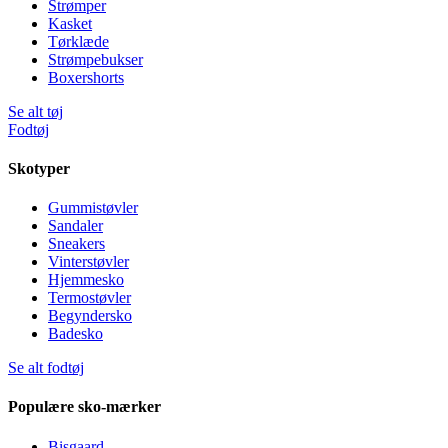
Strømper
Kasket
Tørklæde
Strømpebukser
Boxershorts
Se alt tøj
Fodtøj
Skotyper
Gummistøvler
Sandaler
Sneakers
Vinterstøvler
Hjemmesko
Termostøvler
Begyndersko
Badesko
Se alt fodtøj
Populære sko-mærker
Bisgaard