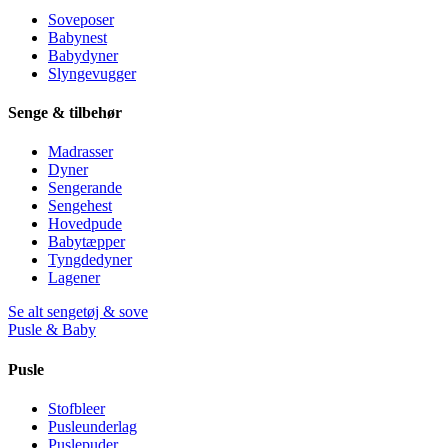
Soveposer
Babynest
Babydyner
Slyngevugger
Senge & tilbehør
Madrasser
Dyner
Sengerande
Sengehest
Hovedpude
Babytæpper
Tyngdedyner
Lagener
Se alt sengetøj & sove
Pusle & Baby
Pusle
Stofbleer
Pusleunderlag
Puslepuder