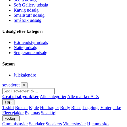
Soft Gallery udsalg
Katvig udsalg
Smallstuff udsalg
Småfolk udsalg
Udsalg efter kategori
Børneudstyr udsalg
Nattøj udsalg
Sengerande udsalg
Sæson
Julekalendre
sove
dyret
×
Gratis babypakker
Alle kategorier
Alle mærker A–Z
Tøj
›
T-shirt
Bukser
Kjole
Heldragter
Body
Bluse
Leggings
Vinterjakke
Fleecejakke
Pyjamas
Se alt tøj
Fodtøj
›
Gummistøvler
Sandaler
Sneakers
Vinterstøvler
Hjemmesko