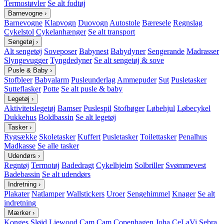
Termostøvler
Se alt fodtøj
Barnevogne
›
Barnevogne
Klapvogn
Duovogn
Autostole
Bæresele
Regnslag
Cykelstol
Cykelanhænger
Se alt transport
Sengetøj
›
Alt sengetøj
Soveposer
Babynest
Babydyner
Sengerande
Madrasser
Slyngevugger
Tyngdedyner
Se alt sengetøj & sove
Pusle & Baby
›
Stofbleer
Babyalarm
Pusleunderlag
Ammepuder
Sut
Pusletasker
Sutteflasker
Potte
Se alt pusle & baby
Legetøj
›
Aktivitetslegetøj
Bamser
Puslespil
Stofbøger
Løbehjul
Løbecykel
Dukkehus
Boldbassin
Se alt legetøj
Tasker
›
Rygsække
Skoletasker
Kuffert
Pusletasker
Toilettasker
Penalhus
Madkasse
Se alle tasker
Udendørs
›
Regntøj
Termotøj
Badedragt
Cykelhjelm
Solbriller
Svømmevest
Badebassin
Se alt udendørs
Indretning
›
Plakater
Natlamper
Wallstickers
Uroer
Sengehimmel
Knager
Se alt
indretning
Mærker
›
Konges Sløjd
Liewood
Cam Cam Copenhagen
Joha
CeLaVi
Sebra