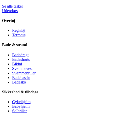
Se alle tasker
Udendørs
Overtøj
Regntøj
Termotøj
Bade & strand
Badedragt
Badeshorts
Bikini
Svømmevest
Svømmebriller
Badebassin
Badesko
Sikkerhed & tilbehør
Cykelhjelm
Babyhjelm
Solbriller