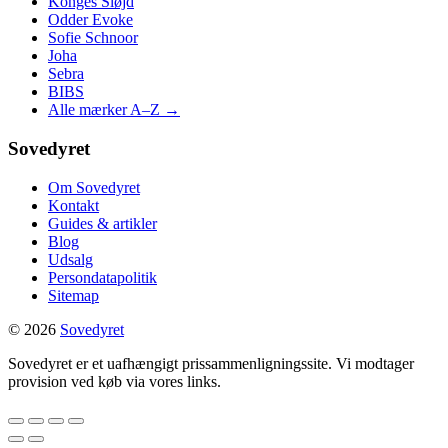
Konges Sløjd
Odder Evoke
Sofie Schnoor
Joha
Sebra
BIBS
Alle mærker A–Z →
Sovedyret
Om Sovedyret
Kontakt
Guides & artikler
Blog
Udsalg
Persondatapolitik
Sitemap
© 2026
Sovedyret
Sovedyret er et uafhængigt prissammenligningssite. Vi modtager
provision ved køb via vores links.