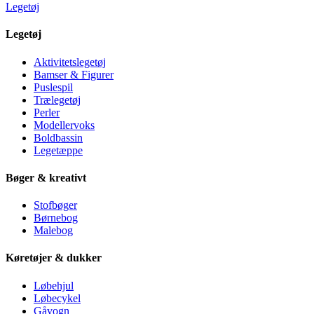
Legetøj
Legetøj
Aktivitetslegetøj
Bamser & Figurer
Puslespil
Trælegetøj
Perler
Modellervoks
Boldbassin
Legetæppe
Bøger & kreativt
Stofbøger
Børnebog
Malebog
Køretøjer & dukker
Løbehjul
Løbecykel
Gåvogn