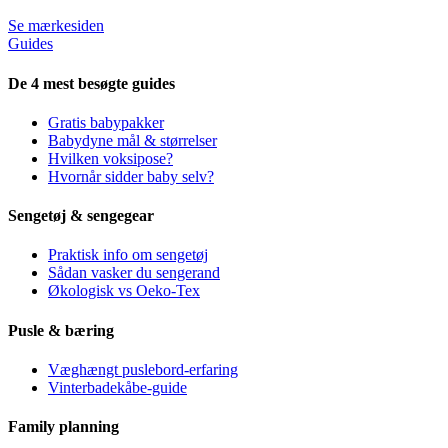
Se mærkesiden
Guides
De 4 mest besøgte guides
Gratis babypakker
Babydyne mål & størrelser
Hvilken voksipose?
Hvornår sidder baby selv?
Sengetøj & sengegear
Praktisk info om sengetøj
Sådan vasker du sengerand
Økologisk vs Oeko-Tex
Pusle & bæring
Væghængt puslebord-erfaring
Vinterbadekåbe-guide
Family planning