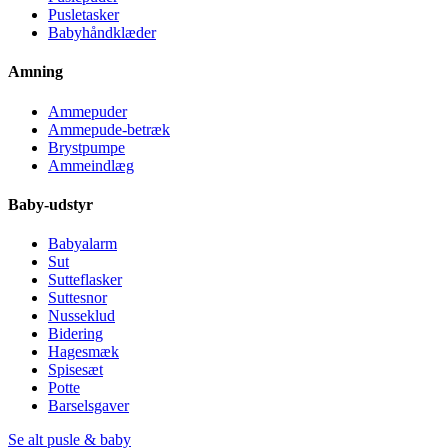
Pusletasker
Babyhåndklæder
Amning
Ammepuder
Ammepude-betræk
Brystpumpe
Ammeindlæg
Baby-udstyr
Babyalarm
Sut
Sutteflasker
Suttesnor
Nusseklud
Bidering
Hagesmæk
Spisesæt
Potte
Barselsgaver
Se alt pusle & baby