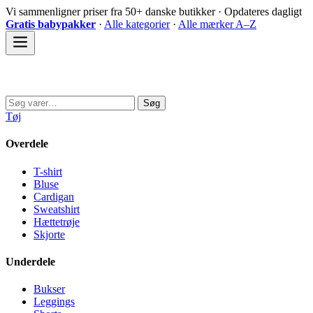
Spring
Vi sammenligner priser fra 50+ danske butikker · Opdateres dagligt
til
Gratis babypakker
·
Alle kategorier
·
Alle mærker A–Z
indhold
Sovedyret
Søg
Søg
efter:
Tøj
Overdele
T-shirt
Bluse
Cardigan
Sweatshirt
Hættetrøje
Skjorte
Underdele
Bukser
Leggings