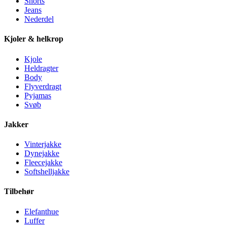
Shorts
Jeans
Nederdel
Kjoler & helkrop
Kjole
Heldragter
Body
Flyverdragt
Pyjamas
Svøb
Jakker
Vinterjakke
Dynejakke
Fleecejakke
Softshelljakke
Tilbehør
Elefanthue
Luffer