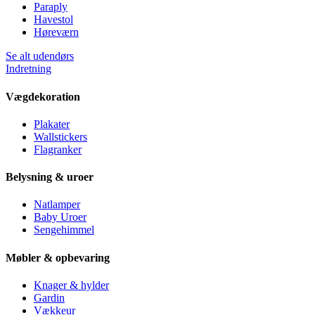
Paraply
Havestol
Høreværn
Se alt udendørs
Indretning
Vægdekoration
Plakater
Wallstickers
Flagranker
Belysning & uroer
Natlamper
Baby Uroer
Sengehimmel
Møbler & opbevaring
Knager & hylder
Gardin
Vækkeur