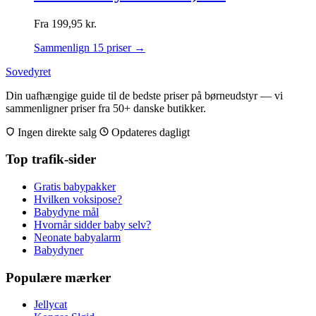
Fra
199,95
kr.
Sammenlign 15 priser →
Sovedyret
Din uafhængige guide til de bedste priser på børneudstyr — vi
sammenligner priser fra 50+ danske butikker.
Ingen direkte salg
Opdateres dagligt
Top trafik-sider
Gratis babypakker
Hvilken voksipose?
Babydyne mål
Hvornår sidder baby selv?
Neonate babyalarm
Babydyner
Populære mærker
Jellycat