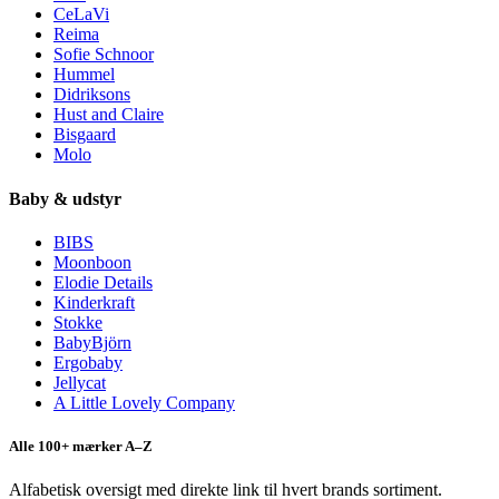
CeLaVi
Reima
Sofie Schnoor
Hummel
Didriksons
Hust and Claire
Bisgaard
Molo
Baby & udstyr
BIBS
Moonboon
Elodie Details
Kinderkraft
Stokke
BabyBjörn
Ergobaby
Jellycat
A Little Lovely Company
Alle 100+ mærker A–Z
Alfabetisk oversigt med direkte link til hvert brands sortiment.