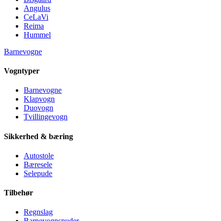
Angulus
CeLaVi
Reima
Hummel
Barnevogne
Vogntyper
Barnevogne
Klapvogn
Duovogn
Tvillingevogn
Sikkerhed & bæring
Autostole
Bæresele
Selepude
Tilbehør
Regnslag
Barnevognspuder