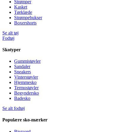
Strømper
Kasket
Tørklæde
Strømpebukser
Boxershorts
Se alt tøj
Fodtøj
Skotyper
Gummistøvler
Sandaler
Sneakers
Vinterstøvler
Hjemmesko
Termostøvler
Begyndersko
Badesko
Se alt fodtøj
Populære sko-mærker
Bisgaard