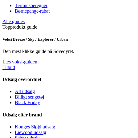
Terminsberegner
Børnepenge-rabat
Alle guides
Topprodukt guide
Voksi Breeze / Sky / Explorer / Urban
Den mest klikke guide på Sovedyret.
Læs voksi-guiden
Tilbud
Udsalg overordnet
Alt udsalg
Billigt sengetøj
Black Friday
Udsalg efter brand
Konges Sløjd udsalg
Liewood udsalg
Sebra udsalg