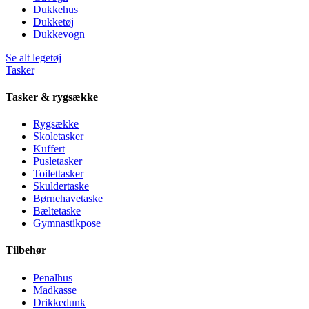
Dukkehus
Dukketøj
Dukkevogn
Se alt legetøj
Tasker
Tasker & rygsække
Rygsække
Skoletasker
Kuffert
Pusletasker
Toilettasker
Skuldertaske
Børnehavetaske
Bæltetaske
Gymnastikpose
Tilbehør
Penalhus
Madkasse
Drikkedunk