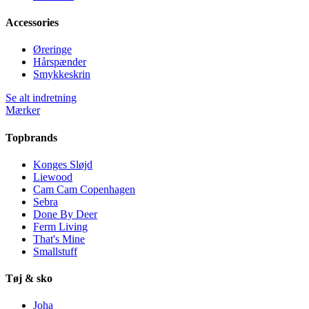
Accessories
Øreringe
Hårspænder
Smykkeskrin
Se alt indretning
Mærker
Topbrands
Konges Sløjd
Liewood
Cam Cam Copenhagen
Sebra
Done By Deer
Ferm Living
That's Mine
Smallstuff
Tøj & sko
Joha