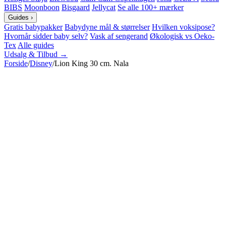
BIBS
Moonboon
Bisgaard
Jellycat
Se alle 100+ mærker
Guides
›
Gratis babypakker
Babydyne mål & størrelser
Hvilken voksipose?
Hvornår sidder baby selv?
Vask af sengerand
Økologisk vs Oeko-
Tex
Alle guides
Udsalg & Tilbud →
Forside
/
Disney
/
Lion King 30 cm. Nala