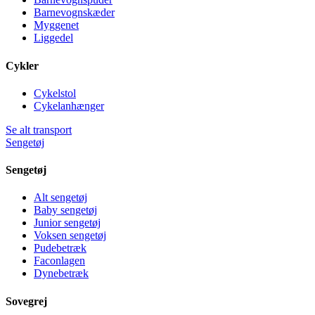
Barnevognskæder
Myggenet
Liggedel
Cykler
Cykelstol
Cykelanhænger
Se alt transport
Sengetøj
Sengetøj
Alt sengetøj
Baby sengetøj
Junior sengetøj
Voksen sengetøj
Pudebetræk
Faconlagen
Dynebetræk
Sovegrej