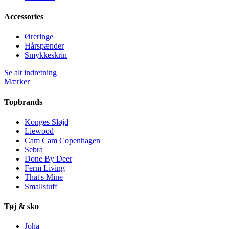
Accessories
Øreringe
Hårspænder
Smykkeskrin
Se alt indretning
Mærker
Topbrands
Konges Sløjd
Liewood
Cam Cam Copenhagen
Sebra
Done By Deer
Ferm Living
That's Mine
Smallstuff
Tøj & sko
Joha