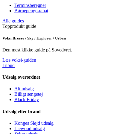
Terminsberegner
Børnepenge-rabat
Alle guides
Topprodukt guide
Voksi Breeze / Sky / Explorer / Urban
Den mest klikke guide på Sovedyret.
Læs voksi-guiden
Tilbud
Udsalg overordnet
Alt udsalg
Billigt sengetøj
Black Friday
Udsalg efter brand
Konges Sløjd udsalg
Liewood udsalg
Sebra udsalg