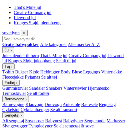
That’s Mine jul
Creativ Company jul
Liewood jul
Konges Sløjd juleophæng
sove
dyret
×
Gratis babypakker
Alle kategorier
Alle mærker A–Z
Jul
›
Julekalender til børn
That’s Mine jul
Creativ Company jul
Liewood
jul
Konges Sløjd juleophæng
Se alt til jul
Tøj
›
T-shirt
Bukser
Kjole
Heldragter
Body
Bluse
Leggings
Vinterjakke
Fleecejakke
Pyjamas
Se alt tøj
Fodtøj
›
Gummistøvler
Sandaler
Sneakers
Vinterstøvler
Hjemmesko
Termostøvler
Se alt fodtøj
Barnevogne
›
Barnevogne
Klapvogn
Duovogn
Autostole
Bæresele
Regnslag
Cykelstol
Cykelanhænger
Se alt transport
Sengetøj
›
Alt sengetøj
Soveposer
Babynest
Babydyner
Sengerande
Madrasser
Slyngevugger
Tyngdedyner
Se alt sengetøj & sove