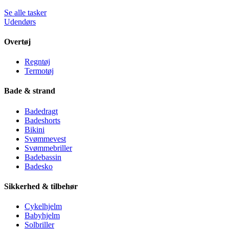
Se alle tasker
Udendørs
Overtøj
Regntøj
Termotøj
Bade & strand
Badedragt
Badeshorts
Bikini
Svømmevest
Svømmebriller
Badebassin
Badesko
Sikkerhed & tilbehør
Cykelhjelm
Babyhjelm
Solbriller