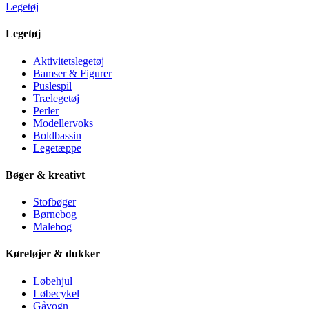
Legetøj
Legetøj
Aktivitetslegetøj
Bamser & Figurer
Puslespil
Trælegetøj
Perler
Modellervoks
Boldbassin
Legetæppe
Bøger & kreativt
Stofbøger
Børnebog
Malebog
Køretøjer & dukker
Løbehjul
Løbecykel
Gåvogn