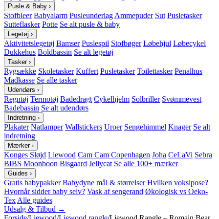
Pusle & Baby
›
Stofbleer
Babyalarm
Pusleunderlag
Ammepuder
Sut
Pusletasker
Sutteflasker
Potte
Se alt pusle & baby
Legetøj
›
Aktivitetslegetøj
Bamser
Puslespil
Stofbøger
Løbehjul
Løbecykel
Dukkehus
Boldbassin
Se alt legetøj
Tasker
›
Rygsække
Skoletasker
Kuffert
Pusletasker
Toilettasker
Penalhus
Madkasse
Se alle tasker
Udendørs
›
Regntøj
Termotøj
Badedragt
Cykelhjelm
Solbriller
Svømmevest
Badebassin
Se alt udendørs
Indretning
›
Plakater
Natlamper
Wallstickers
Uroer
Sengehimmel
Knager
Se alt
indretning
Mærker
›
Konges Sløjd
Liewood
Cam Cam Copenhagen
Joha
CeLaVi
Sebra
BIBS
Moonboon
Bisgaard
Jellycat
Se alle 100+ mærker
Guides
›
Gratis babypakker
Babydyne mål & størrelser
Hvilken voksipose?
Hvornår sidder baby selv?
Vask af sengerand
Økologisk vs Oeko-
Tex
Alle guides
Udsalg & Tilbud →
Forside
/
Liewood
/
Liewood rangle
/
Liewood Rangle – Romain Bear