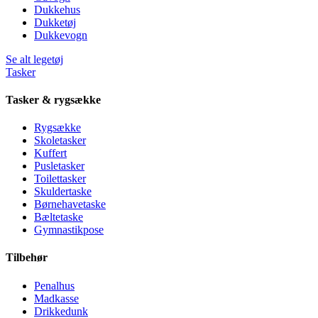
Dukkehus
Dukketøj
Dukkevogn
Se alt legetøj
Tasker
Tasker & rygsække
Rygsække
Skoletasker
Kuffert
Pusletasker
Toilettasker
Skuldertaske
Børnehavetaske
Bæltetaske
Gymnastikpose
Tilbehør
Penalhus
Madkasse
Drikkedunk