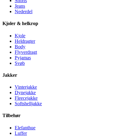
Shorts
Jeans
Nederdel
Kjoler & helkrop
Kjole
Heldragter
Body
Flyverdragt
Pyjamas
Svøb
Jakker
Vinterjakke
Dynejakke
Fleecejakke
Softshelljakke
Tilbehør
Elefanthue
Luffer