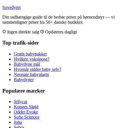
Sovedyret
Din uafhængige guide til de bedste priser på børneudstyr — vi
sammenligner priser fra 50+ danske butikker.
Ingen direkte salg
Opdateres dagligt
Top trafik-sider
Gratis babypakker
Hvilken voksipose?
Babydyne mål
Hvornår sidder baby selv?
Neonate babyalarm
Babydyner
Populære mærker
Jellycat
Konges Sløjd
Odder Evoke
Sofie Schnoor
Joha
Sebra