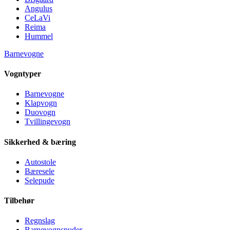
Angulus
CeLaVi
Reima
Hummel
Barnevogne
Vogntyper
Barnevogne
Klapvogn
Duovogn
Tvillingevogn
Sikkerhed & bæring
Autostole
Bæresele
Selepude
Tilbehør
Regnslag
Barnevognspuder