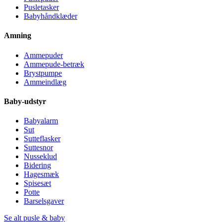
Pusletasker
Babyhåndklæder
Amning
Ammepuder
Ammepude-betræk
Brystpumpe
Ammeindlæg
Baby-udstyr
Babyalarm
Sut
Sutteflasker
Suttesnor
Nusseklud
Bidering
Hagesmæk
Spisesæt
Potte
Barselsgaver
Se alt pusle & baby