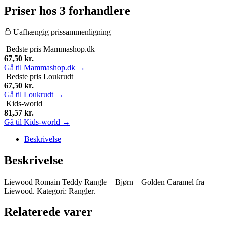
Priser hos 3 forhandlere
Uafhængig prissammenligning
Bedste pris
Mammashop.dk
67,50
kr.
Gå til Mammashop.dk →
Bedste pris
Loukrudt
67,50
kr.
Gå til Loukrudt →
Kids-world
81,57
kr.
Gå til Kids-world →
Beskrivelse
Beskrivelse
Liewood Romain Teddy Rangle – Bjørn – Golden Caramel fra
Liewood. Kategori: Rangler.
Relaterede varer