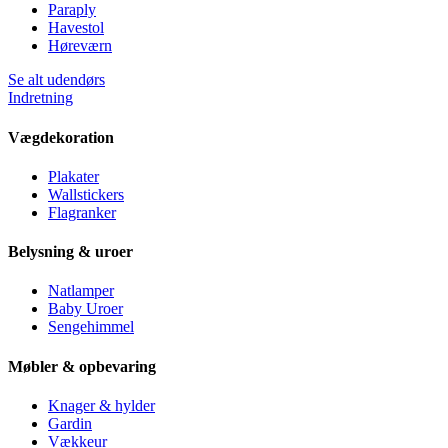
Paraply
Havestol
Høreværn
Se alt udendørs
Indretning
Vægdekoration
Plakater
Wallstickers
Flagranker
Belysning & uroer
Natlamper
Baby Uroer
Sengehimmel
Møbler & opbevaring
Knager & hylder
Gardin
Vækkeur