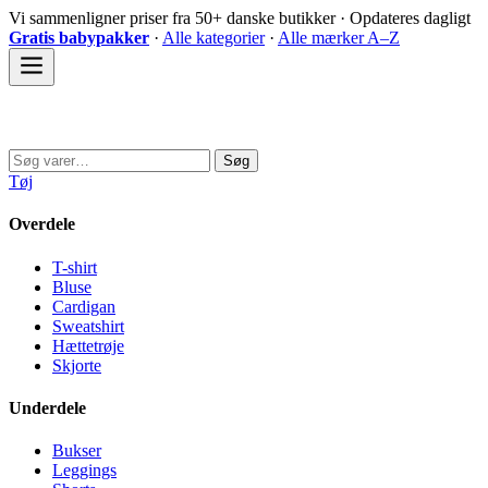
Spring
Vi sammenligner priser fra 50+ danske butikker · Opdateres dagligt
til
Gratis babypakker
·
Alle kategorier
·
Alle mærker A–Z
indhold
Sovedyret
Søg
Søg
efter:
Tøj
Overdele
T-shirt
Bluse
Cardigan
Sweatshirt
Hættetrøje
Skjorte
Underdele
Bukser
Leggings