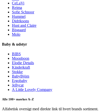
CeLaVi
Reima
Sofie Schnoor
Hummel
Didriksons
Hust and Claire
Bisgaard
Molo
Baby & udstyr
BIBS
Moonboon
Elodie Details
Kinderkraft
Stokke
BabyBjörn
Ergobaby
Jellycat
A Little Lovely Company
Alle 100+ mærker A–Z
Alfabetisk oversigt med direkte link til hvert brands sortiment.