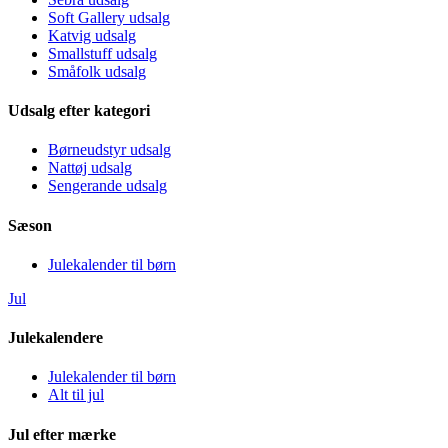
Soft Gallery udsalg
Katvig udsalg
Smallstuff udsalg
Småfolk udsalg
Udsalg efter kategori
Børneudstyr udsalg
Nattøj udsalg
Sengerande udsalg
Sæson
Julekalender til børn
Jul
Julekalendere
Julekalender til børn
Alt til jul
Jul efter mærke