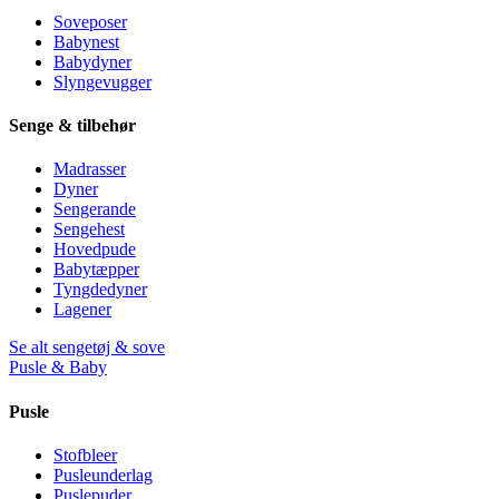
Soveposer
Babynest
Babydyner
Slyngevugger
Senge & tilbehør
Madrasser
Dyner
Sengerande
Sengehest
Hovedpude
Babytæpper
Tyngdedyner
Lagener
Se alt sengetøj & sove
Pusle & Baby
Pusle
Stofbleer
Pusleunderlag
Puslepuder