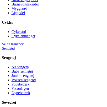
Barnevognskæder
Myggenet
Liggedel
Cykler
Cykelstol
Cykelanhænger
Se alt transport
Sengetøj
Sengetøj
Alt sengetøj
Baby sengetøj
Junior sengetøj
Voksen sengetøj
Pudebetræk
Faconlagen
Dynebetræk
Sovegrej