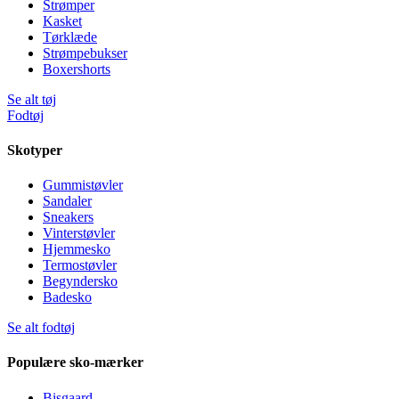
Strømper
Kasket
Tørklæde
Strømpebukser
Boxershorts
Se alt tøj
Fodtøj
Skotyper
Gummistøvler
Sandaler
Sneakers
Vinterstøvler
Hjemmesko
Termostøvler
Begyndersko
Badesko
Se alt fodtøj
Populære sko-mærker
Bisgaard