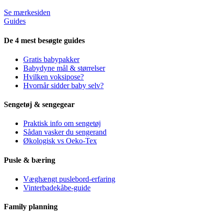
Se mærkesiden
Guides
De 4 mest besøgte guides
Gratis babypakker
Babydyne mål & størrelser
Hvilken voksipose?
Hvornår sidder baby selv?
Sengetøj & sengegear
Praktisk info om sengetøj
Sådan vasker du sengerand
Økologisk vs Oeko-Tex
Pusle & bæring
Væghængt puslebord-erfaring
Vinterbadekåbe-guide
Family planning