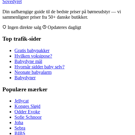
Sovedyret
Din uafhængige guide til de bedste priser på børneudstyr — vi
sammenligner priser fra 50+ danske butikker.
Ingen direkte salg
Opdateres dagligt
Top trafik-sider
Gratis babypakker
Hvilken voksipose?
Babydyne mål
Hvornår sidder baby selv?
Neonate babyalarm
Babydyner
Populære mærker
Jellycat
Konges Sløjd
Odder Evoke
Sofie Schnoor
Joha
Sebra
BIBS