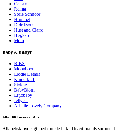
CeLaVi
Reima
Sofie Schnoor
Hummel
Didriksons
Hust and Claire
Bisgaard
Molo
Baby & udstyr
BIBS
Moonboon
Elodie Details
Kinderkraft
Stokke
BabyBjörn
Ergobaby
Jellycat
A Little Lovely Company
Alle 100+ mærker A–Z
Alfabetisk oversigt med direkte link til hvert brands sortiment.