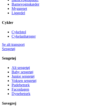
Barnevognskæder
Myggenet
Liggedel
Cykler
Cykelstol
Cykelanhænger
Se alt transport
Sengetøj
Sengetøj
Alt sengetøj
Baby sengetøj
Junior sengetøj
Voksen sengetøj
Pudebetræk
Faconlagen
Dynebetræk
Sovegrej