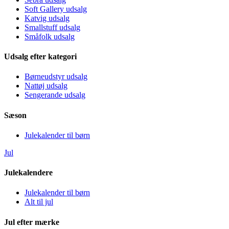
Soft Gallery udsalg
Katvig udsalg
Smallstuff udsalg
Småfolk udsalg
Udsalg efter kategori
Børneudstyr udsalg
Nattøj udsalg
Sengerande udsalg
Sæson
Julekalender til børn
Jul
Julekalendere
Julekalender til børn
Alt til jul
Jul efter mærke