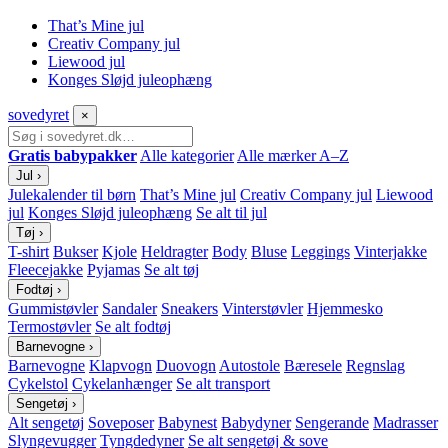
That’s Mine jul
Creativ Company jul
Liewood jul
Konges Sløjd juleophæng
sove
dyret
×
Gratis babypakker
Alle kategorier
Alle mærker A–Z
Jul
›
Julekalender til børn
That’s Mine jul
Creativ Company jul
Liewood
jul
Konges Sløjd juleophæng
Se alt til jul
Tøj
›
T-shirt
Bukser
Kjole
Heldragter
Body
Bluse
Leggings
Vinterjakke
Fleecejakke
Pyjamas
Se alt tøj
Fodtøj
›
Gummistøvler
Sandaler
Sneakers
Vinterstøvler
Hjemmesko
Termostøvler
Se alt fodtøj
Barnevogne
›
Barnevogne
Klapvogn
Duovogn
Autostole
Bæresele
Regnslag
Cykelstol
Cykelanhænger
Se alt transport
Sengetøj
›
Alt sengetøj
Soveposer
Babynest
Babydyner
Sengerande
Madrasser
Slyngevugger
Tyngdedyner
Se alt sengetøj & sove