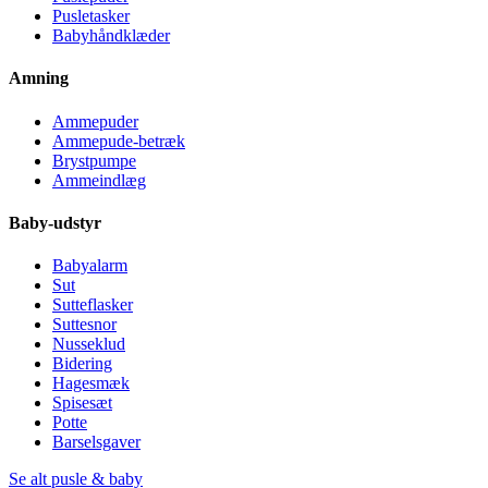
Pusletasker
Babyhåndklæder
Amning
Ammepuder
Ammepude-betræk
Brystpumpe
Ammeindlæg
Baby-udstyr
Babyalarm
Sut
Sutteflasker
Suttesnor
Nusseklud
Bidering
Hagesmæk
Spisesæt
Potte
Barselsgaver
Se alt pusle & baby