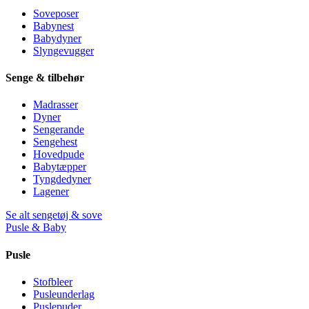
Soveposer
Babynest
Babydyner
Slyngevugger
Senge & tilbehør
Madrasser
Dyner
Sengerande
Sengehest
Hovedpude
Babytæpper
Tyngdedyner
Lagener
Se alt sengetøj & sove
Pusle & Baby
Pusle
Stofbleer
Pusleunderlag
Puslepuder