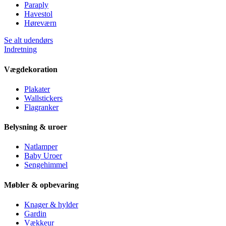
Paraply
Havestol
Høreværn
Se alt udendørs
Indretning
Vægdekoration
Plakater
Wallstickers
Flagranker
Belysning & uroer
Natlamper
Baby Uroer
Sengehimmel
Møbler & opbevaring
Knager & hylder
Gardin
Vækkeur