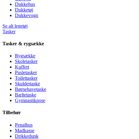
Dukkehus
Dukketøj
Dukkevogn
Se alt legetøj
Tasker
Tasker & rygsække
Rygsække
Skoletasker
Kuffert
Pusletasker
Toilettasker
Skuldertaske
Børnehavetaske
Bæltetaske
Gymnastikpose
Tilbehør
Penalhus
Madkasse
Drikkedunk