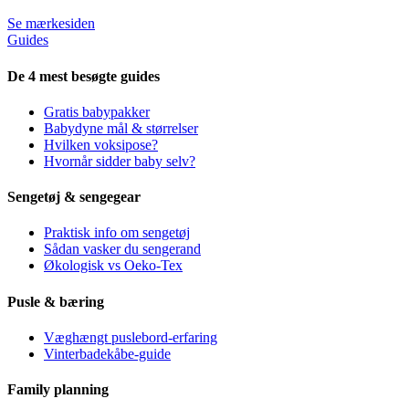
Se mærkesiden
Guides
De 4 mest besøgte guides
Gratis babypakker
Babydyne mål & størrelser
Hvilken voksipose?
Hvornår sidder baby selv?
Sengetøj & sengegear
Praktisk info om sengetøj
Sådan vasker du sengerand
Økologisk vs Oeko-Tex
Pusle & bæring
Væghængt puslebord-erfaring
Vinterbadekåbe-guide
Family planning