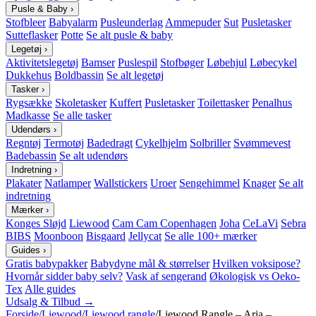
Pusle & Baby
›
Stofbleer
Babyalarm
Pusleunderlag
Ammepuder
Sut
Pusletasker
Sutteflasker
Potte
Se alt pusle & baby
Legetøj
›
Aktivitetslegetøj
Bamser
Puslespil
Stofbøger
Løbehjul
Løbecykel
Dukkehus
Boldbassin
Se alt legetøj
Tasker
›
Rygsække
Skoletasker
Kuffert
Pusletasker
Toilettasker
Penalhus
Madkasse
Se alle tasker
Udendørs
›
Regntøj
Termotøj
Badedragt
Cykelhjelm
Solbriller
Svømmevest
Badebassin
Se alt udendørs
Indretning
›
Plakater
Natlamper
Wallstickers
Uroer
Sengehimmel
Knager
Se alt
indretning
Mærker
›
Konges Sløjd
Liewood
Cam Cam Copenhagen
Joha
CeLaVi
Sebra
BIBS
Moonboon
Bisgaard
Jellycat
Se alle 100+ mærker
Guides
›
Gratis babypakker
Babydyne mål & størrelser
Hvilken voksipose?
Hvornår sidder baby selv?
Vask af sengerand
Økologisk vs Oeko-
Tex
Alle guides
Udsalg & Tilbud →
Forside
/
Liewood
/
Liewood rangle
/
Liewood Rangle – Aria –