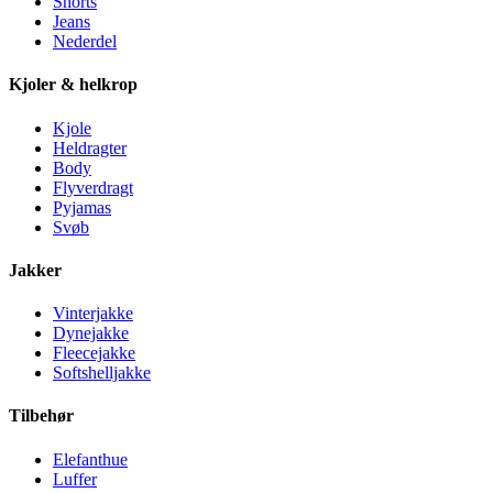
Shorts
Jeans
Nederdel
Kjoler & helkrop
Kjole
Heldragter
Body
Flyverdragt
Pyjamas
Svøb
Jakker
Vinterjakke
Dynejakke
Fleecejakke
Softshelljakke
Tilbehør
Elefanthue
Luffer