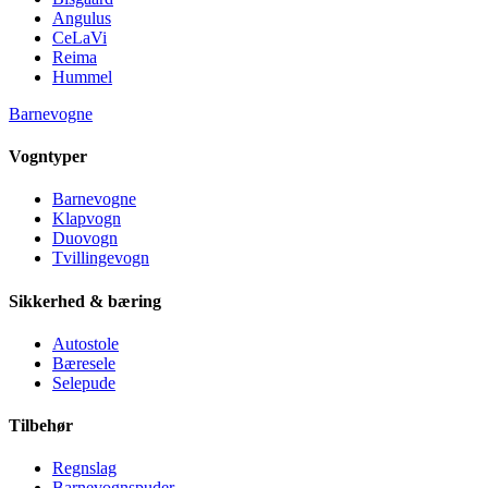
Angulus
CeLaVi
Reima
Hummel
Barnevogne
Vogntyper
Barnevogne
Klapvogn
Duovogn
Tvillingevogn
Sikkerhed & bæring
Autostole
Bæresele
Selepude
Tilbehør
Regnslag
Barnevognspuder