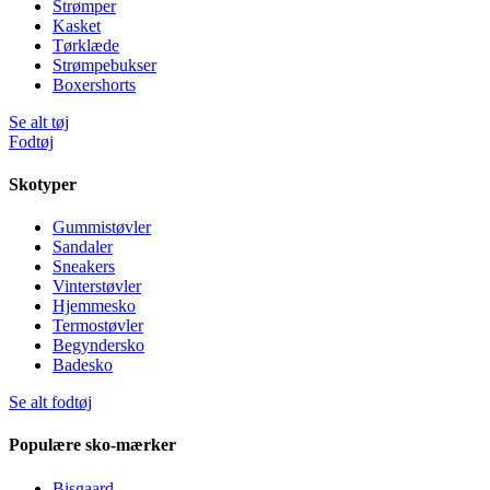
Strømper
Kasket
Tørklæde
Strømpebukser
Boxershorts
Se alt tøj
Fodtøj
Skotyper
Gummistøvler
Sandaler
Sneakers
Vinterstøvler
Hjemmesko
Termostøvler
Begyndersko
Badesko
Se alt fodtøj
Populære sko-mærker
Bisgaard