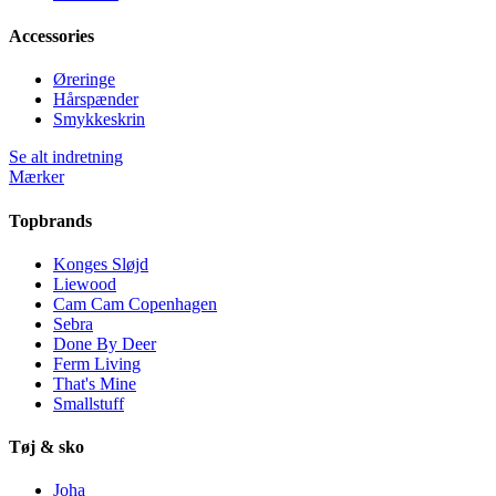
Accessories
Øreringe
Hårspænder
Smykkeskrin
Se alt indretning
Mærker
Topbrands
Konges Sløjd
Liewood
Cam Cam Copenhagen
Sebra
Done By Deer
Ferm Living
That's Mine
Smallstuff
Tøj & sko
Joha