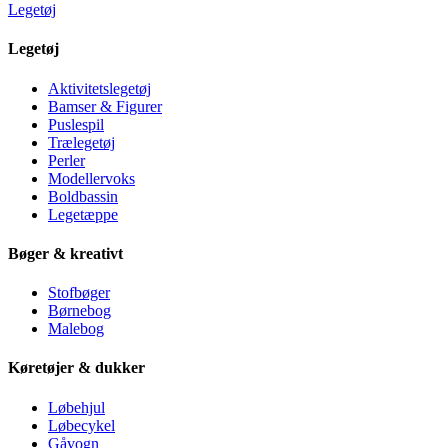
Legetøj
Legetøj
Aktivitetslegetøj
Bamser & Figurer
Puslespil
Trælegetøj
Perler
Modellervoks
Boldbassin
Legetæppe
Bøger & kreativt
Stofbøger
Børnebog
Malebog
Køretøjer & dukker
Løbehjul
Løbecykel
Gåvogn