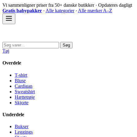
Spring
Vi sammenligner priser fra 50+ danske butikker · Opdateres dagligt
til
Gratis babypakker
·
Alle kategorier
·
Alle mærker A–Z
indhold
Sovedyret
Søg
Søg
efter:
Tøj
Overdele
T-shirt
Bluse
Cardigan
Sweatshirt
Hættetrøje
Skjorte
Underdele
Bukser
Leggings