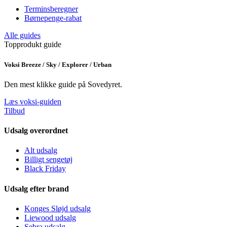
Terminsberegner
Børnepenge-rabat
Alle guides
Topprodukt guide
Voksi Breeze / Sky / Explorer / Urban
Den mest klikke guide på Sovedyret.
Læs voksi-guiden
Tilbud
Udsalg overordnet
Alt udsalg
Billigt sengetøj
Black Friday
Udsalg efter brand
Konges Sløjd udsalg
Liewood udsalg
Sebra udsalg