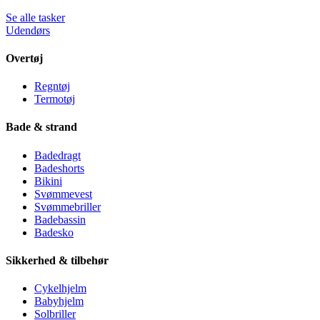
Se alle tasker
Udendørs
Overtøj
Regntøj
Termotøj
Bade & strand
Badedragt
Badeshorts
Bikini
Svømmevest
Svømmebriller
Badebassin
Badesko
Sikkerhed & tilbehør
Cykelhjelm
Babyhjelm
Solbriller