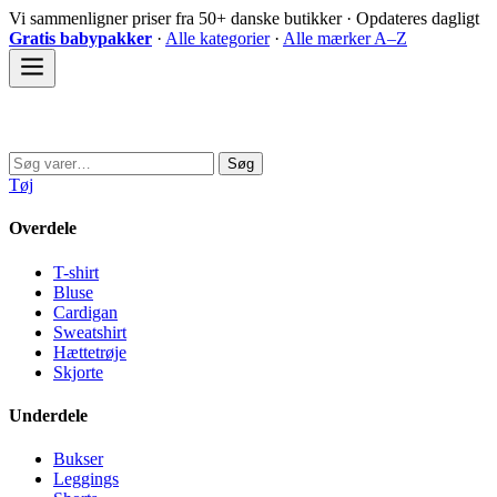
Spring
Vi sammenligner priser fra 50+ danske butikker · Opdateres dagligt
til
Gratis babypakker
·
Alle kategorier
·
Alle mærker A–Z
indhold
Sovedyret
Søg
Søg
efter:
Tøj
Overdele
T-shirt
Bluse
Cardigan
Sweatshirt
Hættetrøje
Skjorte
Underdele
Bukser
Leggings