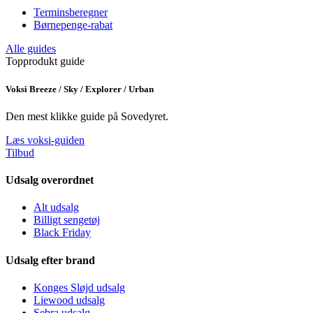
Terminsberegner
Børnepenge-rabat
Alle guides
Topprodukt guide
Voksi Breeze / Sky / Explorer / Urban
Den mest klikke guide på Sovedyret.
Læs voksi-guiden
Tilbud
Udsalg overordnet
Alt udsalg
Billigt sengetøj
Black Friday
Udsalg efter brand
Konges Sløjd udsalg
Liewood udsalg
Sebra udsalg