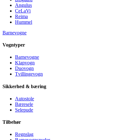
Angulus
CeLaVi
Reima
Hummel
Barnevogne
Vogntyper
Barnevogne
Klapvogn
Duovogn
Tvillingevogn
Sikkerhed & bæring
Autostole
Bæresele
Selepude
Tilbehør
Regnslag
Barnevognspuder