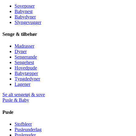
Soveposer
Babynest
Babydyner
Slyngevugger
Senge & tilbehør
Madrasser
Dyner
Sengerande
Sengehest
Hovedpude
Babytæpper
Tyngdedyner
Lagener
Se alt sengetøj & sove
Pusle & Baby
Pusle
Stofbleer
Pusleunderlag
Puslepuder