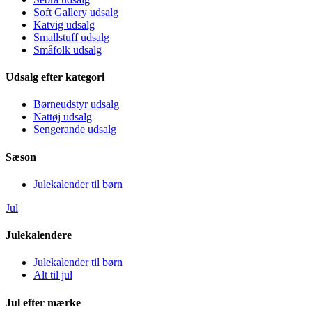
Soft Gallery udsalg
Katvig udsalg
Smallstuff udsalg
Småfolk udsalg
Udsalg efter kategori
Børneudstyr udsalg
Nattøj udsalg
Sengerande udsalg
Sæson
Julekalender til børn
Jul
Julekalendere
Julekalender til børn
Alt til jul
Jul efter mærke