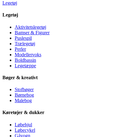
Legetøj
Legetøj
Aktivitetslegetøj
Bamser & Figurer
Puslespil
Trælegetøj
Perler
Modellervoks
Boldbassin
Legetæppe
Bøger & kreativt
Stofbøger
Børnebog
Malebog
Køretøjer & dukker
Løbehjul
Løbecykel
Gåvogn