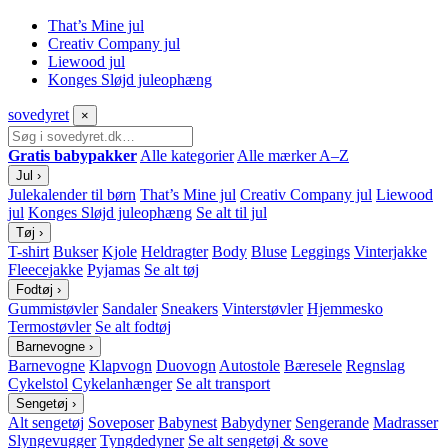
That’s Mine jul
Creativ Company jul
Liewood jul
Konges Sløjd juleophæng
sove
dyret
×
Gratis babypakker
Alle kategorier
Alle mærker A–Z
Jul
›
Julekalender til børn
That’s Mine jul
Creativ Company jul
Liewood
jul
Konges Sløjd juleophæng
Se alt til jul
Tøj
›
T-shirt
Bukser
Kjole
Heldragter
Body
Bluse
Leggings
Vinterjakke
Fleecejakke
Pyjamas
Se alt tøj
Fodtøj
›
Gummistøvler
Sandaler
Sneakers
Vinterstøvler
Hjemmesko
Termostøvler
Se alt fodtøj
Barnevogne
›
Barnevogne
Klapvogn
Duovogn
Autostole
Bæresele
Regnslag
Cykelstol
Cykelanhænger
Se alt transport
Sengetøj
›
Alt sengetøj
Soveposer
Babynest
Babydyner
Sengerande
Madrasser
Slyngevugger
Tyngdedyner
Se alt sengetøj & sove