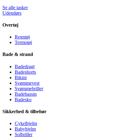
Se alle tasker
Udendørs
Overtøj
Regntøj
Termotøj
Bade & strand
Badedragt
Badeshorts
Bikini
Svømmevest
Svømmebriller
Badebassin
Badesko
Sikkerhed & tilbehør
Cykelhjelm
Babyhjelm
Solbriller