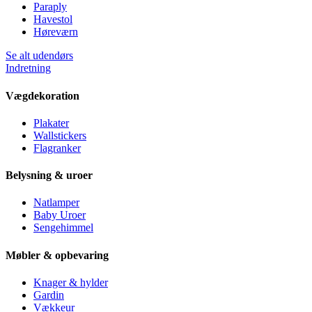
Paraply
Havestol
Høreværn
Se alt udendørs
Indretning
Vægdekoration
Plakater
Wallstickers
Flagranker
Belysning & uroer
Natlamper
Baby Uroer
Sengehimmel
Møbler & opbevaring
Knager & hylder
Gardin
Vækkeur