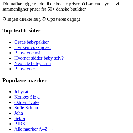
Din uafhængige guide til de bedste priser på børneudstyr — vi
sammenligner priser fra 50+ danske butikker.
Ingen direkte salg
Opdateres dagligt
Top trafik-sider
Gratis babypakker
Hvilken voksipose?
Babydyne mål
Hvornår sidder baby selv?
Neonate babyalarm
Babydyner
Populære mærker
Jellycat
Konges Sløjd
Odder Evoke
Sofie Schnoor
Joha
Sebra
BIBS
Alle mærker A–Z →