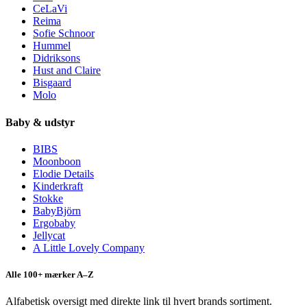
CeLaVi
Reima
Sofie Schnoor
Hummel
Didriksons
Hust and Claire
Bisgaard
Molo
Baby & udstyr
BIBS
Moonboon
Elodie Details
Kinderkraft
Stokke
BabyBjörn
Ergobaby
Jellycat
A Little Lovely Company
Alle 100+ mærker A–Z
Alfabetisk oversigt med direkte link til hvert brands sortiment.