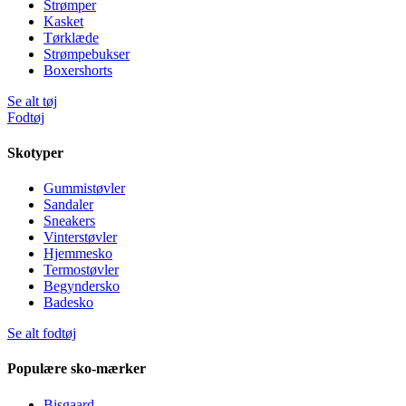
Strømper
Kasket
Tørklæde
Strømpebukser
Boxershorts
Se alt tøj
Fodtøj
Skotyper
Gummistøvler
Sandaler
Sneakers
Vinterstøvler
Hjemmesko
Termostøvler
Begyndersko
Badesko
Se alt fodtøj
Populære sko-mærker
Bisgaard