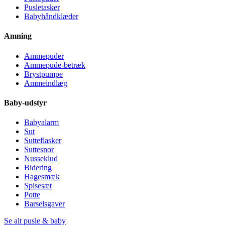
Pusletasker
Babyhåndklæder
Amning
Ammepuder
Ammepude-betræk
Brystpumpe
Ammeindlæg
Baby-udstyr
Babyalarm
Sut
Sutteflasker
Suttesnor
Nusseklud
Bidering
Hagesmæk
Spisesæt
Potte
Barselsgaver
Se alt pusle & baby