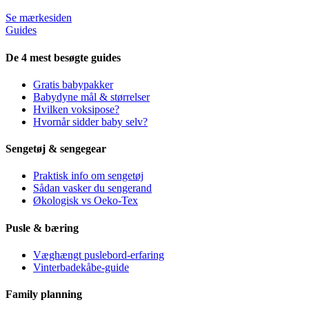
Se mærkesiden
Guides
De 4 mest besøgte guides
Gratis babypakker
Babydyne mål & størrelser
Hvilken voksipose?
Hvornår sidder baby selv?
Sengetøj & sengegear
Praktisk info om sengetøj
Sådan vasker du sengerand
Økologisk vs Oeko-Tex
Pusle & bæring
Væghængt puslebord-erfaring
Vinterbadekåbe-guide
Family planning