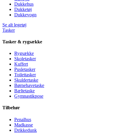
Dukkehus
Dukketøj
Dukkevogn
Se alt legetøj
Tasker
Tasker & rygsække
Rygsække
Skoletasker
Kuffert
Pusletasker
Toilettasker
Skuldertaske
Børnehavetaske
Bæltetaske
Gymnastikpose
Tilbehør
Penalhus
Madkasse
Drikkedunk