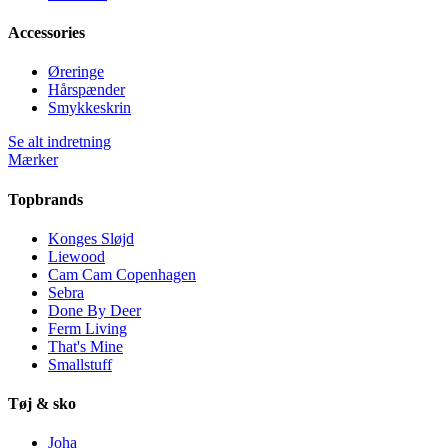
Accessories
Øreringe
Hårspænder
Smykkeskrin
Se alt indretning
Mærker
Topbrands
Konges Sløjd
Liewood
Cam Cam Copenhagen
Sebra
Done By Deer
Ferm Living
That's Mine
Smallstuff
Tøj & sko
Joha