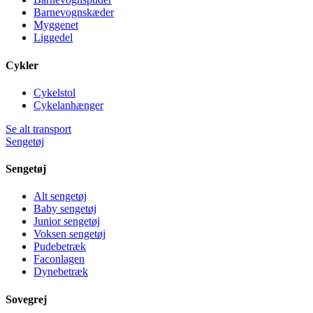
Barnevognskæder
Myggenet
Liggedel
Cykler
Cykelstol
Cykelanhænger
Se alt transport
Sengetøj
Sengetøj
Alt sengetøj
Baby sengetøj
Junior sengetøj
Voksen sengetøj
Pudebetræk
Faconlagen
Dynebetræk
Sovegrej