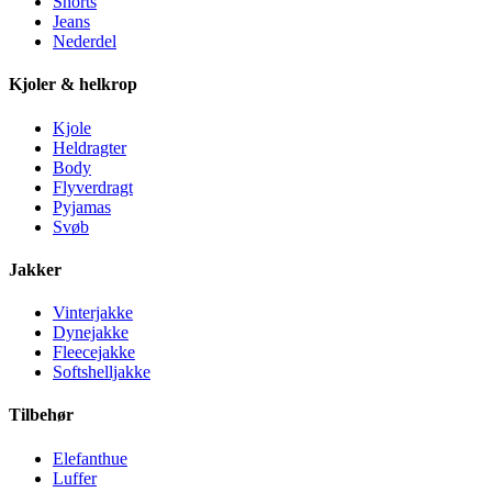
Shorts
Jeans
Nederdel
Kjoler & helkrop
Kjole
Heldragter
Body
Flyverdragt
Pyjamas
Svøb
Jakker
Vinterjakke
Dynejakke
Fleecejakke
Softshelljakke
Tilbehør
Elefanthue
Luffer