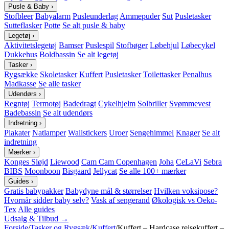
Pusle & Baby
›
Stofbleer
Babyalarm
Pusleunderlag
Ammepuder
Sut
Pusletasker
Sutteflasker
Potte
Se alt pusle & baby
Legetøj
›
Aktivitetslegetøj
Bamser
Puslespil
Stofbøger
Løbehjul
Løbecykel
Dukkehus
Boldbassin
Se alt legetøj
Tasker
›
Rygsække
Skoletasker
Kuffert
Pusletasker
Toilettasker
Penalhus
Madkasse
Se alle tasker
Udendørs
›
Regntøj
Termotøj
Badedragt
Cykelhjelm
Solbriller
Svømmevest
Badebassin
Se alt udendørs
Indretning
›
Plakater
Natlamper
Wallstickers
Uroer
Sengehimmel
Knager
Se alt
indretning
Mærker
›
Konges Sløjd
Liewood
Cam Cam Copenhagen
Joha
CeLaVi
Sebra
BIBS
Moonboon
Bisgaard
Jellycat
Se alle 100+ mærker
Guides
›
Gratis babypakker
Babydyne mål & størrelser
Hvilken voksipose?
Hvornår sidder baby selv?
Vask af sengerand
Økologisk vs Oeko-
Tex
Alle guides
Udsalg & Tilbud →
Forside
/
Tasker og Rygsæk
/
Kuffert
/
Kuffert – Hardcase rejsekuffert –