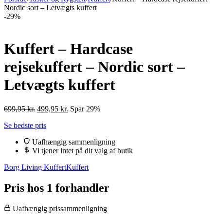
Nordic sort – Letvægts kuffert
-29%
Kuffert – Hardcase
rejsekuffert – Nordic sort –
Letvægts kuffert
Den
Den
699,95
kr.
499,95
kr.
Spar 29%
oprindelige
aktuelle
Se bedste pris
pris
pris
var:
er:
Uafhængig sammenligning
699,95 kr..
499,95 kr..
Vi tjener intet på dit valg af butik
Borg Living Kuffert
Kuffert
Pris hos 1 forhandler
Uafhængig prissammenligning