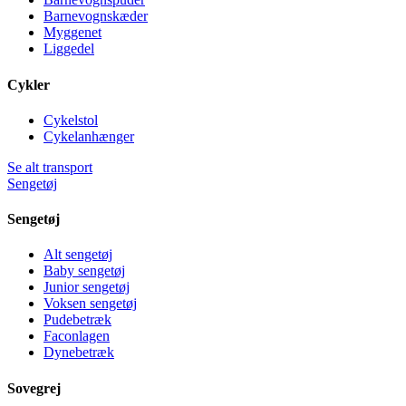
Barnevognskæder
Myggenet
Liggedel
Cykler
Cykelstol
Cykelanhænger
Se alt transport
Sengetøj
Sengetøj
Alt sengetøj
Baby sengetøj
Junior sengetøj
Voksen sengetøj
Pudebetræk
Faconlagen
Dynebetræk
Sovegrej