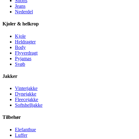
Shorts
Jeans
Nederdel
Kjoler & helkrop
Kjole
Heldragter
Body
Flyverdragt
Pyjamas
Svøb
Jakker
Vinterjakke
Dynejakke
Fleecejakke
Softshelljakke
Tilbehør
Elefanthue
Luffer