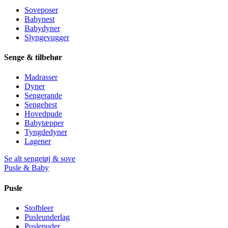
Soveposer
Babynest
Babydyner
Slyngevugger
Senge & tilbehør
Madrasser
Dyner
Sengerande
Sengehest
Hovedpude
Babytæpper
Tyngdedyner
Lagener
Se alt sengetøj & sove
Pusle & Baby
Pusle
Stofbleer
Pusleunderlag
Puslepuder