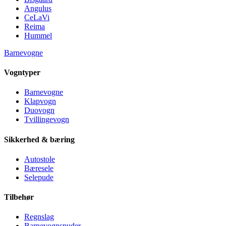
Angulus
CeLaVi
Reima
Hummel
Barnevogne
Vogntyper
Barnevogne
Klapvogn
Duovogn
Tvillingevogn
Sikkerhed & bæring
Autostole
Bæresele
Selepude
Tilbehør
Regnslag
Barnevognspuder