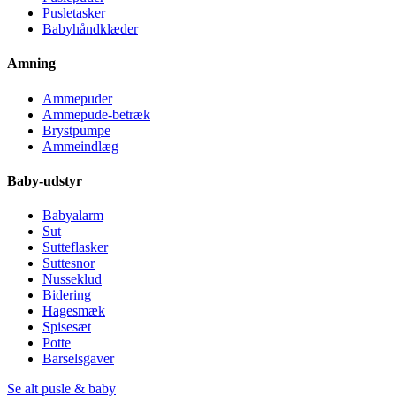
Pusletasker
Babyhåndklæder
Amning
Ammepuder
Ammepude-betræk
Brystpumpe
Ammeindlæg
Baby-udstyr
Babyalarm
Sut
Sutteflasker
Suttesnor
Nusseklud
Bidering
Hagesmæk
Spisesæt
Potte
Barselsgaver
Se alt pusle & baby