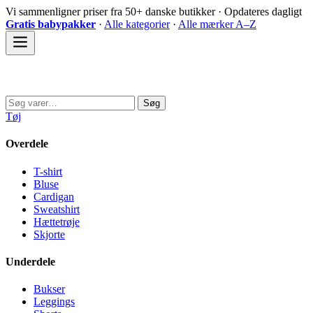
Spring
Vi sammenligner priser fra 50+ danske butikker · Opdateres dagligt
til
Gratis babypakker
·
Alle kategorier
·
Alle mærker A–Z
indhold
Sovedyret
Søg
Søg
efter:
Tøj
Overdele
T-shirt
Bluse
Cardigan
Sweatshirt
Hættetrøje
Skjorte
Underdele
Bukser
Leggings