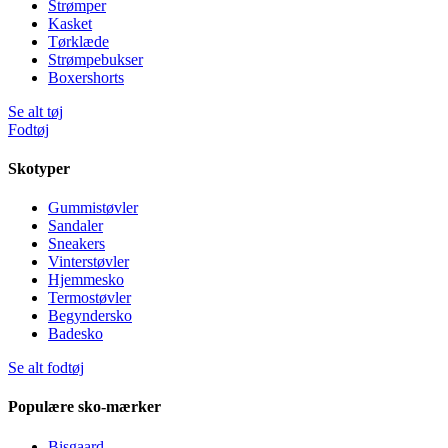
Strømper
Kasket
Tørklæde
Strømpebukser
Boxershorts
Se alt tøj
Fodtøj
Skotyper
Gummistøvler
Sandaler
Sneakers
Vinterstøvler
Hjemmesko
Termostøvler
Begyndersko
Badesko
Se alt fodtøj
Populære sko-mærker
Bisgaard