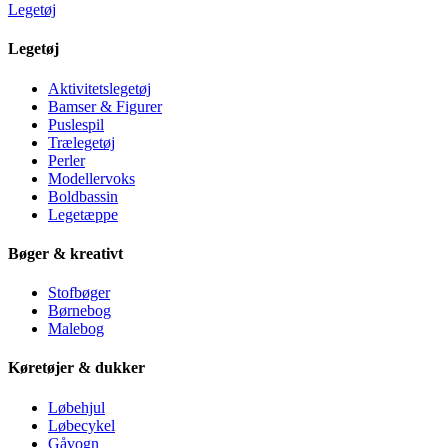
Legetøj
Legetøj
Aktivitetslegetøj
Bamser & Figurer
Puslespil
Trælegetøj
Perler
Modellervoks
Boldbassin
Legetæppe
Bøger & kreativt
Stofbøger
Børnebog
Malebog
Køretøjer & dukker
Løbehjul
Løbecykel
Gåvogn