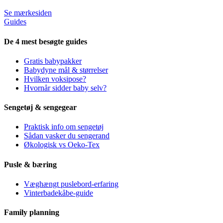
Se mærkesiden
Guides
De 4 mest besøgte guides
Gratis babypakker
Babydyne mål & størrelser
Hvilken voksipose?
Hvornår sidder baby selv?
Sengetøj & sengegear
Praktisk info om sengetøj
Sådan vasker du sengerand
Økologisk vs Oeko-Tex
Pusle & bæring
Væghængt puslebord-erfaring
Vinterbadekåbe-guide
Family planning