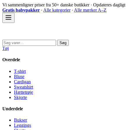
Spring
Vi sammenligner priser fra 50+ danske butikker · Opdateres dagligt
til
Gratis babypakker
·
Alle kategorier
·
Alle mærker A–Z
indhold
Sovedyret
Søg
Søg
efter:
Tøj
Overdele
T-shirt
Bluse
Cardigan
Sweatshirt
Hættetrøje
Skjorte
Underdele
Bukser
Leggings