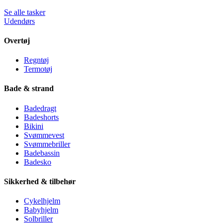
Se alle tasker
Udendørs
Overtøj
Regntøj
Termotøj
Bade & strand
Badedragt
Badeshorts
Bikini
Svømmevest
Svømmebriller
Badebassin
Badesko
Sikkerhed & tilbehør
Cykelhjelm
Babyhjelm
Solbriller