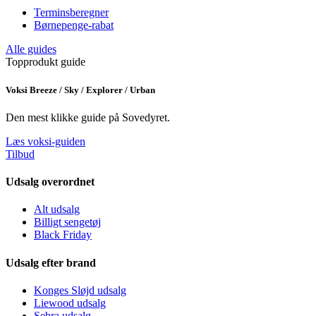
Terminsberegner
Børnepenge-rabat
Alle guides
Topprodukt guide
Voksi Breeze / Sky / Explorer / Urban
Den mest klikke guide på Sovedyret.
Læs voksi-guiden
Tilbud
Udsalg overordnet
Alt udsalg
Billigt sengetøj
Black Friday
Udsalg efter brand
Konges Sløjd udsalg
Liewood udsalg
Sebra udsalg