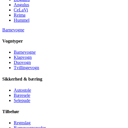
Angulus
CeLaVi
Reima
Hummel
Barnevogne
Vogntyper
Barnevogne
Klapvogn
Duovogn
Tvillingevogn
Sikkerhed & bæring
Autostole
Bæresele
Selepude
Tilbehør
Regnslag
Barnevognspuder