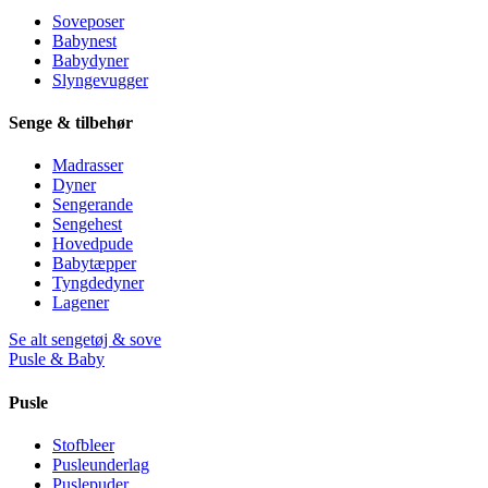
Soveposer
Babynest
Babydyner
Slyngevugger
Senge & tilbehør
Madrasser
Dyner
Sengerande
Sengehest
Hovedpude
Babytæpper
Tyngdedyner
Lagener
Se alt sengetøj & sove
Pusle & Baby
Pusle
Stofbleer
Pusleunderlag
Puslepuder