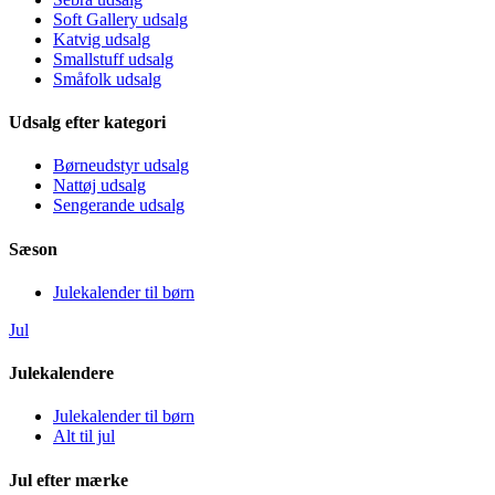
Soft Gallery udsalg
Katvig udsalg
Smallstuff udsalg
Småfolk udsalg
Udsalg efter kategori
Børneudstyr udsalg
Nattøj udsalg
Sengerande udsalg
Sæson
Julekalender til børn
Jul
Julekalendere
Julekalender til børn
Alt til jul
Jul efter mærke