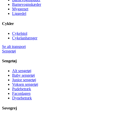
Barnevognskæder
Myggenet
Liggedel
Cykler
Cykelstol
Cykelanhænger
Se alt transport
Sengetøj
Sengetøj
Alt sengetøj
Baby sengetøj
Junior sengetøj
Voksen sengetøj
Pudebetræk
Faconlagen
Dynebetræk
Sovegrej