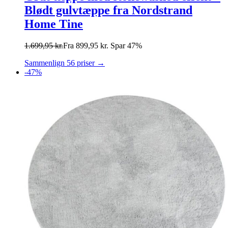
Blødt gulvtæppe fra Nordstrand
Home Tine
1.699,95
kr.
Fra
899,95
kr.
Spar 47%
Sammenlign 56 priser →
-47%