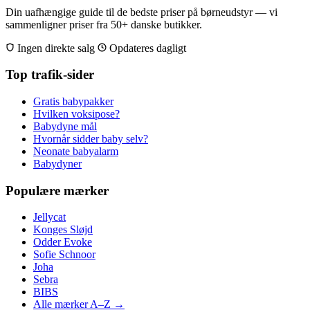
Din uafhængige guide til de bedste priser på børneudstyr — vi
sammenligner priser fra 50+ danske butikker.
Ingen direkte salg
Opdateres dagligt
Top trafik-sider
Gratis babypakker
Hvilken voksipose?
Babydyne mål
Hvornår sidder baby selv?
Neonate babyalarm
Babydyner
Populære mærker
Jellycat
Konges Sløjd
Odder Evoke
Sofie Schnoor
Joha
Sebra
BIBS
Alle mærker A–Z →