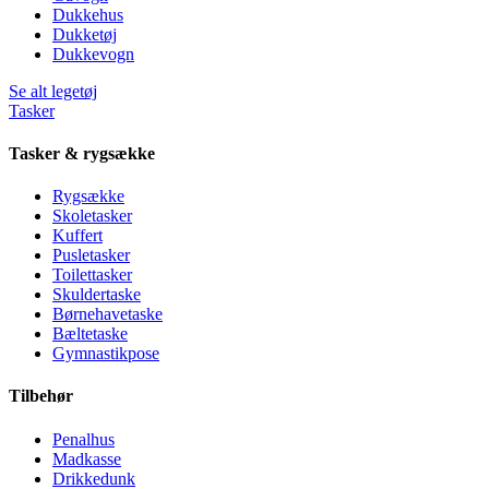
Dukkehus
Dukketøj
Dukkevogn
Se alt legetøj
Tasker
Tasker & rygsække
Rygsække
Skoletasker
Kuffert
Pusletasker
Toilettasker
Skuldertaske
Børnehavetaske
Bæltetaske
Gymnastikpose
Tilbehør
Penalhus
Madkasse
Drikkedunk