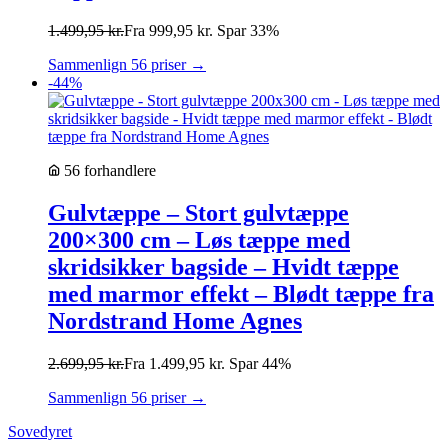
1.499,95
kr.
Fra
999,95
kr.
Spar 33%
Sammenlign 56 priser →
-44%
56 forhandlere
Gulvtæppe – Stort gulvtæppe
200×300 cm – Løs tæppe med
skridsikker bagside – Hvidt tæppe
med marmor effekt – Blødt tæppe fra
Nordstrand Home Agnes
2.699,95
kr.
Fra
1.499,95
kr.
Spar 44%
Sammenlign 56 priser →
Sovedyret