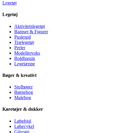
Legetøj
Legetøj
Aktivitetslegetøj
Bamser & Figurer
Puslespil
Trælegetøj
Perler
Modellervoks
Boldbassin
Legetæppe
Bøger & kreativt
Stofbøger
Børnebog
Malebog
Køretøjer & dukker
Løbehjul
Løbecykel
Gåvogn