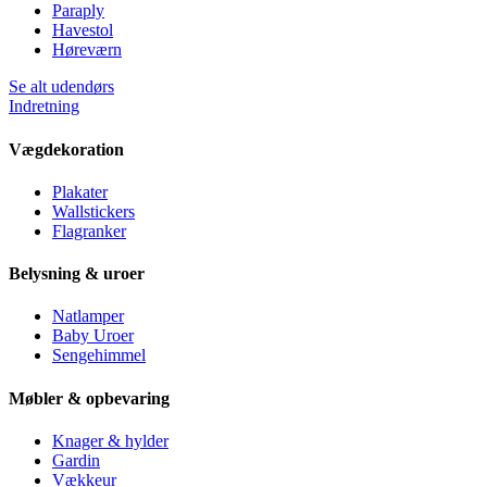
Paraply
Havestol
Høreværn
Se alt udendørs
Indretning
Vægdekoration
Plakater
Wallstickers
Flagranker
Belysning & uroer
Natlamper
Baby Uroer
Sengehimmel
Møbler & opbevaring
Knager & hylder
Gardin
Vækkeur