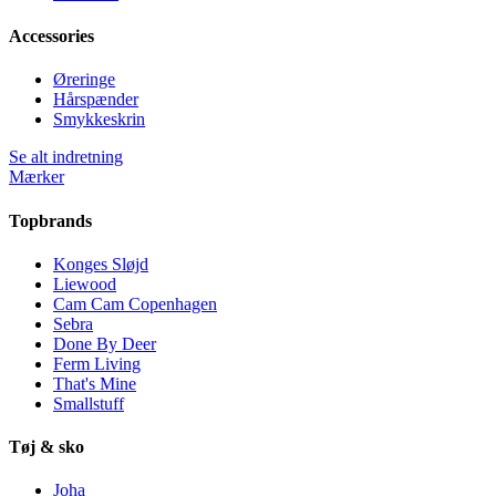
Accessories
Øreringe
Hårspænder
Smykkeskrin
Se alt indretning
Mærker
Topbrands
Konges Sløjd
Liewood
Cam Cam Copenhagen
Sebra
Done By Deer
Ferm Living
That's Mine
Smallstuff
Tøj & sko
Joha