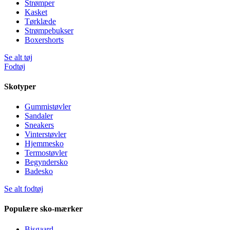
Strømper
Kasket
Tørklæde
Strømpebukser
Boxershorts
Se alt tøj
Fodtøj
Skotyper
Gummistøvler
Sandaler
Sneakers
Vinterstøvler
Hjemmesko
Termostøvler
Begyndersko
Badesko
Se alt fodtøj
Populære sko-mærker
Bisgaard