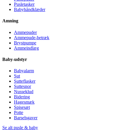
Pusletasker
Babyhåndklæder
Amning
Ammepuder
Ammepude-betræk
Brystpumpe
Ammeindlæg
Baby-udstyr
Babyalarm
Sut
Sutteflasker
Suttesnor
Nusseklud
Bidering
Hagesmæk
Spisesæt
Potte
Barselsgaver
Se alt pusle & baby