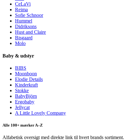
CeLaVi
Reima
Sofie Schnoor
Hummel
Didriksons
Hust and Claire
Bisgaard
Molo
Baby & udstyr
BIBS
Moonboon
Elodie Details
Kinderkraft
Stokke
BabyBjörn
Ergobaby
Jellycat
A Little Lovely Company
Alle 100+ mærker A–Z
Alfabetisk oversigt med direkte link til hvert brands sortiment.