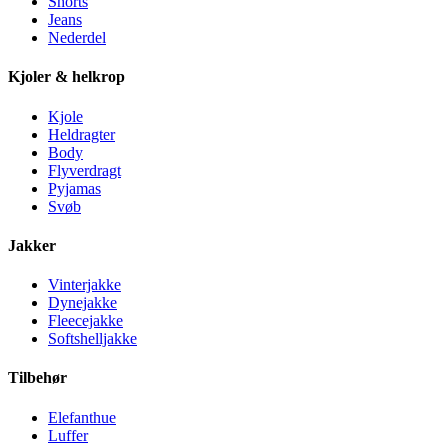
Shorts
Jeans
Nederdel
Kjoler & helkrop
Kjole
Heldragter
Body
Flyverdragt
Pyjamas
Svøb
Jakker
Vinterjakke
Dynejakke
Fleecejakke
Softshelljakke
Tilbehør
Elefanthue
Luffer