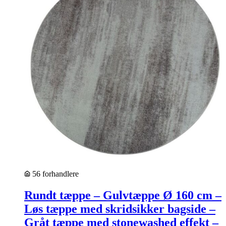
56 forhandlere
Rundt tæppe – Gulvtæppe Ø 160 cm –
Løs tæppe med skridsikker bagside –
Gråt tæppe med stonewashed effekt –