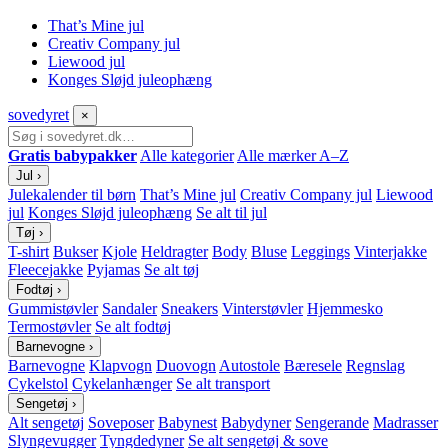
That’s Mine jul
Creativ Company jul
Liewood jul
Konges Sløjd juleophæng
sove
dyret
×
Gratis babypakker
Alle kategorier
Alle mærker A–Z
Jul
›
Julekalender til børn
That’s Mine jul
Creativ Company jul
Liewood
jul
Konges Sløjd juleophæng
Se alt til jul
Tøj
›
T-shirt
Bukser
Kjole
Heldragter
Body
Bluse
Leggings
Vinterjakke
Fleecejakke
Pyjamas
Se alt tøj
Fodtøj
›
Gummistøvler
Sandaler
Sneakers
Vinterstøvler
Hjemmesko
Termostøvler
Se alt fodtøj
Barnevogne
›
Barnevogne
Klapvogn
Duovogn
Autostole
Bæresele
Regnslag
Cykelstol
Cykelanhænger
Se alt transport
Sengetøj
›
Alt sengetøj
Soveposer
Babynest
Babydyner
Sengerande
Madrasser
Slyngevugger
Tyngdedyner
Se alt sengetøj & sove