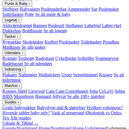
Pusle & Baby
›
Stofbleer
Babyalarm
Pusleunderlag
Ammepuder
Sut
Pusletasker
Sutteflasker
Potte
Se alt pusle & baby
Legetøj
›
Aktivitetslegetøj
Bamser
Puslespil
Stofbøger
Løbehjul
Løbecykel
Dukkehus
Boldbassin
Se alt legetøj
Tasker
›
Rygsække
Skoletasker
Kuffert
Pusletasker
Toilettasker
Penalhus
Madkasse
Se alle tasker
Udendørs
›
Regntøj
Termotøj
Badedragt
Cykelhjelm
Solbriller
Svømmevest
Badebassin
Se alt udendørs
Indretning
›
Plakater
Natlamper
Wallstickers
Uroer
Sengehimmel
Knager
Se alt
indretning
Mærker
›
Konges Sløjd
Liewood
Cam Cam Copenhagen
Joha
CeLaVi
Sebra
BIBS
Moonboon
Bisgaard
Jellycat
Se alle 100+ mærker
Guides
›
Gratis babypakker
Babydyne mål & størrelser
Hvilken voksipose?
Hvornår sidder baby selv?
Vask af sengerand
Økologisk vs Oeko-
Tex
Alle guides
Udsalg & Tilbud →
Forside
/
Nordstrand Home
/
Nordstrand Home Gulvtæppe
/
Gulvtæppe