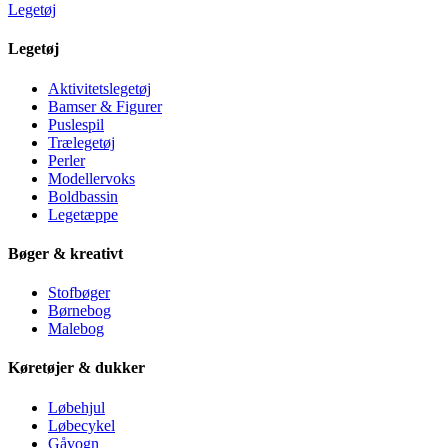
Legetøj
Legetøj
Aktivitetslegetøj
Bamser & Figurer
Puslespil
Trælegetøj
Perler
Modellervoks
Boldbassin
Legetæppe
Bøger & kreativt
Stofbøger
Børnebog
Malebog
Køretøjer & dukker
Løbehjul
Løbecykel
Gåvogn