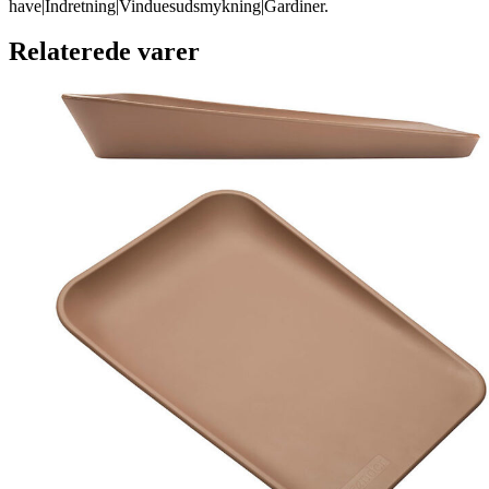
have|Indretning|Vinduesudsmykning|Gardiner.
Relaterede varer