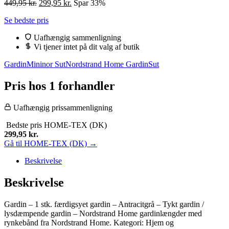
Den
Den
449,95
kr.
299,95
kr.
Spar 33%
oprindelige
aktuelle
Se bedste pris
pris
pris
var:
er:
Uafhængig sammenligning
449,95 kr..
299,95 kr..
Vi tjener intet på dit valg af butik
Gardin
Mininor Sut
Nordstrand Home Gardin
Sut
Pris hos 1 forhandler
Uafhængig prissammenligning
Bedste pris
HOME-TEX (DK)
299,95
kr.
Gå til HOME-TEX (DK) →
Beskrivelse
Beskrivelse
Gardin – 1 stk. færdigsyet gardin – Antracitgrå – Tykt gardin /
lysdæmpende gardin – Nordstrand Home gardinlængder med
rynkebånd fra Nordstrand Home. Kategori: Hjem og