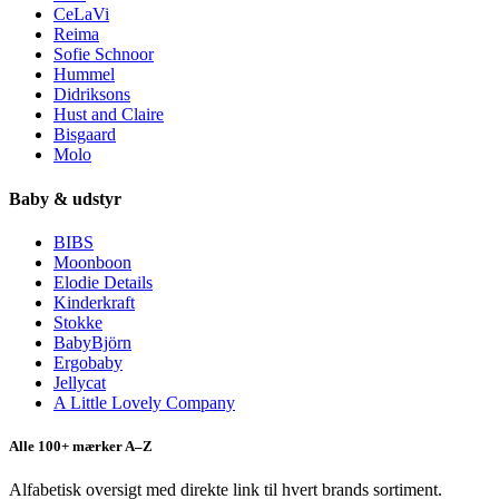
CeLaVi
Reima
Sofie Schnoor
Hummel
Didriksons
Hust and Claire
Bisgaard
Molo
Baby & udstyr
BIBS
Moonboon
Elodie Details
Kinderkraft
Stokke
BabyBjörn
Ergobaby
Jellycat
A Little Lovely Company
Alle 100+ mærker A–Z
Alfabetisk oversigt med direkte link til hvert brands sortiment.