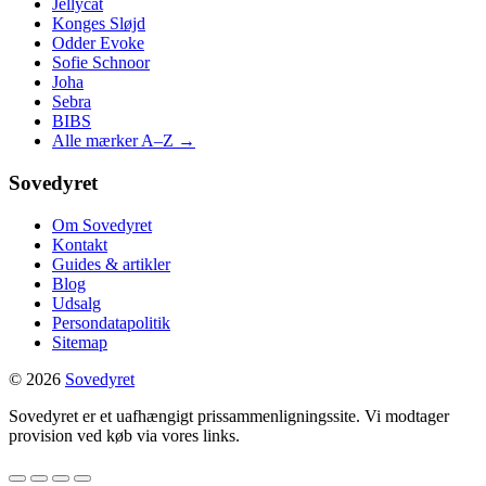
Jellycat
Konges Sløjd
Odder Evoke
Sofie Schnoor
Joha
Sebra
BIBS
Alle mærker A–Z →
Sovedyret
Om Sovedyret
Kontakt
Guides & artikler
Blog
Udsalg
Persondatapolitik
Sitemap
© 2026
Sovedyret
Sovedyret er et uafhængigt prissammenligningssite. Vi modtager
provision ved køb via vores links.