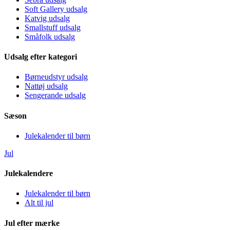
Soft Gallery udsalg
Katvig udsalg
Smallstuff udsalg
Småfolk udsalg
Udsalg efter kategori
Børneudstyr udsalg
Nattøj udsalg
Sengerande udsalg
Sæson
Julekalender til børn
Jul
Julekalendere
Julekalender til børn
Alt til jul
Jul efter mærke