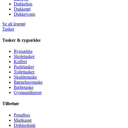
Dukkehus
Dukketøj
Dukkevogn
Se alt legetøj
Tasker
Tasker & rygsække
Rygsække
Skoletasker
Kuffert
Pusletasker
Toilettasker
Skuldertaske
Børnehavetaske
Bæltetaske
Gymnastikpose
Tilbehør
Penalhus
Madkasse
Drikkedunk