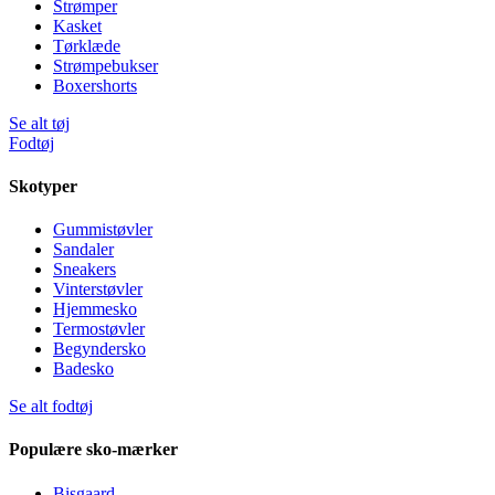
Strømper
Kasket
Tørklæde
Strømpebukser
Boxershorts
Se alt tøj
Fodtøj
Skotyper
Gummistøvler
Sandaler
Sneakers
Vinterstøvler
Hjemmesko
Termostøvler
Begyndersko
Badesko
Se alt fodtøj
Populære sko-mærker
Bisgaard