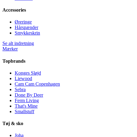
Accessories
Øreringe
Hårspænder
Smykkeskrin
Se alt indretning
Mærker
Topbrands
Konges Sløjd
Liewood
Cam Cam Copenhagen
Sebra
Done By Deer
Ferm Living
That's Mine
Smallstuff
Tøj & sko
Joha