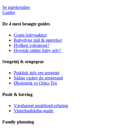
Se mærkesiden
Guides
De 4 mest besøgte guides
Gratis babypakker
Babydyne mål & størrelser
Hvilken voksipose?
Hvornår sidder baby selv?
Sengetøj & sengegear
Praktisk info om sengetøj
Sådan vasker du sengerand
Økologisk vs Oeko-Tex
Pusle & bæring
Væghængt puslebord-erfaring
Vinterbadekåbe-guide
Family planning