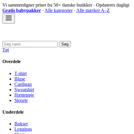
Spring
Vi sammenligner priser fra 50+ danske butikker · Opdateres dagligt
til
Gratis babypakker
·
Alle kategorier
·
Alle mærker A–Z
indhold
Sovedyret
Søg
Søg
efter:
Tøj
Overdele
T-shirt
Bluse
Cardigan
Sweatshirt
Hættetrøje
Skjorte
Underdele
Bukser
Leggings