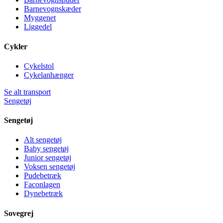
Barnevognskæder
Myggenet
Liggedel
Cykler
Cykelstol
Cykelanhænger
Se alt transport
Sengetøj
Sengetøj
Alt sengetøj
Baby sengetøj
Junior sengetøj
Voksen sengetøj
Pudebetræk
Faconlagen
Dynebetræk
Sovegrej