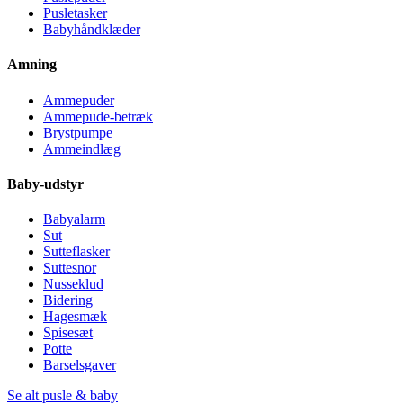
Pusletasker
Babyhåndklæder
Amning
Ammepuder
Ammepude-betræk
Brystpumpe
Ammeindlæg
Baby-udstyr
Babyalarm
Sut
Sutteflasker
Suttesnor
Nusseklud
Bidering
Hagesmæk
Spisesæt
Potte
Barselsgaver
Se alt pusle & baby