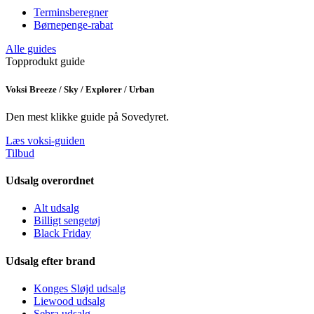
Terminsberegner
Børnepenge-rabat
Alle guides
Topprodukt guide
Voksi Breeze / Sky / Explorer / Urban
Den mest klikke guide på Sovedyret.
Læs voksi-guiden
Tilbud
Udsalg overordnet
Alt udsalg
Billigt sengetøj
Black Friday
Udsalg efter brand
Konges Sløjd udsalg
Liewood udsalg
Sebra udsalg