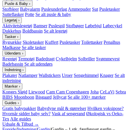
Pusle & Baby
›
Stofbleer
Babyalarm
Pusleunderlag
Ammepuder
Sut
Pusletasker
Sutteflasker
Potte
Se alt pusle & baby
Legetøj
›
Aktivitetslegetøj
Bamser
Puslespil
Stofbøger
Løbehjul
Løbecykel
Dukkehus
Boldbassin
Se alt legetøj
Tasker
›
Rygsække
Skoletasker
Kuffert
Pusletasker
Toilettasker
Penalhus
Madkasse
Se alle tasker
Udendørs
›
Regntøj
Termotøj
Badedragt
Cykelhjelm
Solbriller
Svømmevest
Badebassin
Se alt udendørs
Indretning
›
Plakater
Natlamper
Wallstickers
Uroer
Sengehimmel
Knager
Se alt
indretning
Mærker
›
Konges Sløjd
Liewood
Cam Cam Copenhagen
Joha
CeLaVi
Sebra
BIBS
Moonboon
Bisgaard
Jellycat
Se alle 100+ mærker
Guides
›
Gratis babypakker
Babydyne mål & størrelser
Hvilken voksipose?
Hvornår sidder baby selv?
Vask af sengerand
Økologisk vs Oeko-
Tex
Alle guides
Udsalg & Tilbud →
Forside
/
Indretning
/
Gardin
/
Gardin – 1 stk. færdigsyet gardin –