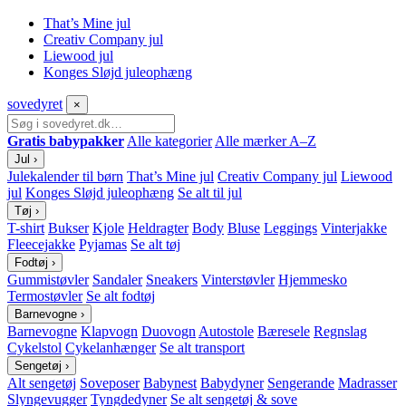
That’s Mine jul
Creativ Company jul
Liewood jul
Konges Sløjd juleophæng
sove
dyret
×
Gratis babypakker
Alle kategorier
Alle mærker A–Z
Jul
›
Julekalender til børn
That’s Mine jul
Creativ Company jul
Liewood
jul
Konges Sløjd juleophæng
Se alt til jul
Tøj
›
T-shirt
Bukser
Kjole
Heldragter
Body
Bluse
Leggings
Vinterjakke
Fleecejakke
Pyjamas
Se alt tøj
Fodtøj
›
Gummistøvler
Sandaler
Sneakers
Vinterstøvler
Hjemmesko
Termostøvler
Se alt fodtøj
Barnevogne
›
Barnevogne
Klapvogn
Duovogn
Autostole
Bæresele
Regnslag
Cykelstol
Cykelanhænger
Se alt transport
Sengetøj
›
Alt sengetøj
Soveposer
Babynest
Babydyner
Sengerande
Madrasser
Slyngevugger
Tyngdedyner
Se alt sengetøj & sove