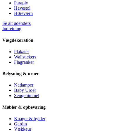
Paraply
Havestol
Høreværn
Se alt udendørs
Indretning
Vægdekoration
Plakater
Wallstickers
Flagranker
Belysning & uroer
Natlamper
Baby Uroer
Sengehimmel
Møbler & opbevaring
Knager & hylder
Gardin
Vækkeur