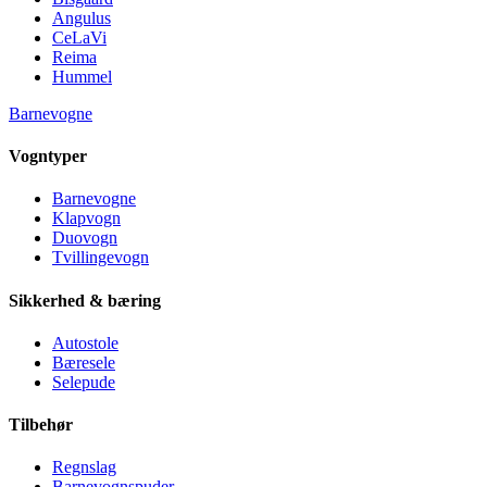
Angulus
CeLaVi
Reima
Hummel
Barnevogne
Vogntyper
Barnevogne
Klapvogn
Duovogn
Tvillingevogn
Sikkerhed & bæring
Autostole
Bæresele
Selepude
Tilbehør
Regnslag
Barnevognspuder