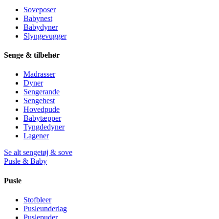
Soveposer
Babynest
Babydyner
Slyngevugger
Senge & tilbehør
Madrasser
Dyner
Sengerande
Sengehest
Hovedpude
Babytæpper
Tyngdedyner
Lagener
Se alt sengetøj & sove
Pusle & Baby
Pusle
Stofbleer
Pusleunderlag
Puslepuder