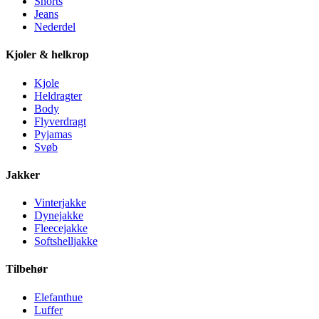
Shorts
Jeans
Nederdel
Kjoler & helkrop
Kjole
Heldragter
Body
Flyverdragt
Pyjamas
Svøb
Jakker
Vinterjakke
Dynejakke
Fleecejakke
Softshelljakke
Tilbehør
Elefanthue
Luffer