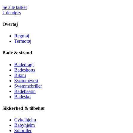
Se alle tasker
Udendørs
Overtøj
Regntøj
Termotøj
Bade & strand
Badedragt
Badeshorts
Bikini
Svømmevest
Svømmebriller
Badebassin
Badesko
Sikkerhed & tilbehør
Cykelhjelm
Babyhjelm
Solbriller