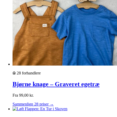
28 forhandlere
Bjørne knage – Graveret egetræ
Fra
99,00
kr.
Sammenlign 28 priser →