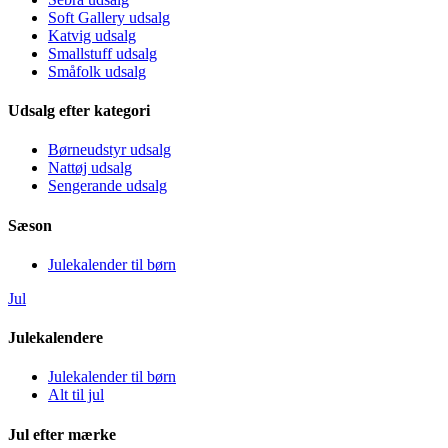
Soft Gallery udsalg
Katvig udsalg
Smallstuff udsalg
Småfolk udsalg
Udsalg efter kategori
Børneudstyr udsalg
Nattøj udsalg
Sengerande udsalg
Sæson
Julekalender til børn
Jul
Julekalendere
Julekalender til børn
Alt til jul
Jul efter mærke