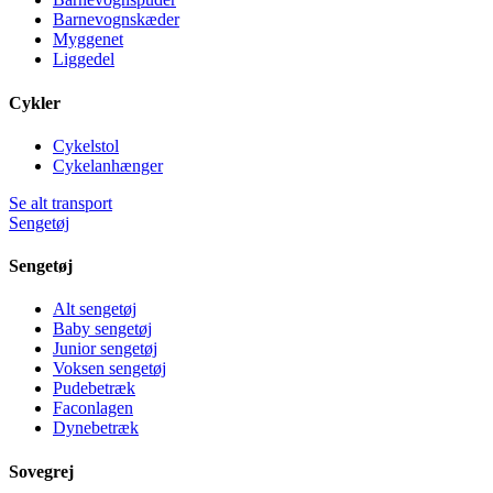
Barnevognskæder
Myggenet
Liggedel
Cykler
Cykelstol
Cykelanhænger
Se alt transport
Sengetøj
Sengetøj
Alt sengetøj
Baby sengetøj
Junior sengetøj
Voksen sengetøj
Pudebetræk
Faconlagen
Dynebetræk
Sovegrej