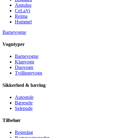
Angulus
CeLaVi
Reima
Hummel
Barnevogne
Vogntyper
Barnevogne
Klapvogn
Duovogn
Tvillingevogn
Sikkerhed & bæring
Autostole
Bæresele
Selepude
Tilbehør
Regnslag
Barnevognspuder