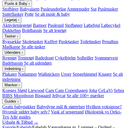
Pusle & Baby
›
Stofbleer
Babyalarm
Pusleunderlag
Ammepuder
Sut
Pusletasker
Sutteflasker
Potte
Se alt pusle & baby
Legetøj
›
Aktivitetslegetøj
Bamser
Puslespil
Stofbøger
Løbehjul
Løbecykel
Dukkehus
Boldbassin
Se alt legetøj
Tasker
›
Rygsække
Skoletasker
Kuffert
Pusletasker
Toilettasker
Penalhus
Madkasse
Se alle tasker
Udendørs
›
Regntøj
Termotøj
Badedragt
Cykelhjelm
Solbriller
Svømmevest
Badebassin
Se alt udendørs
Indretning
›
Plakater
Natlamper
Wallstickers
Uroer
Sengehimmel
Knager
Se alt
indretning
Mærker
›
Konges Sløjd
Liewood
Cam Cam Copenhagen
Joha
CeLaVi
Sebra
BIBS
Moonboon
Bisgaard
Jellycat
Se alle 100+ mærker
Guides
›
Gratis babypakker
Babydyne mål & størrelser
Hvilken voksipose?
Hvornår sidder baby selv?
Vask af sengerand
Økologisk vs Oeko-
Tex
Alle guides
Udsalg & Tilbud →
Forside
/
Fabelab
/
Fabelab Vægophæng m. Lommer – Quilted –