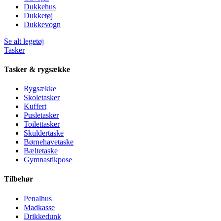
Dukkehus
Dukketøj
Dukkevogn
Se alt legetøj
Tasker
Tasker & rygsække
Rygsække
Skoletasker
Kuffert
Pusletasker
Toilettasker
Skuldertaske
Børnehavetaske
Bæltetaske
Gymnastikpose
Tilbehør
Penalhus
Madkasse
Drikkedunk