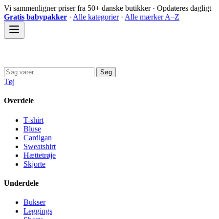
Spring
Vi sammenligner priser fra 50+ danske butikker · Opdateres dagligt
til
Gratis babypakker
·
Alle kategorier
·
Alle mærker A–Z
indhold
Sovedyret
Søg
Søg
efter:
Tøj
Overdele
T-shirt
Bluse
Cardigan
Sweatshirt
Hættetrøje
Skjorte
Underdele
Bukser
Leggings