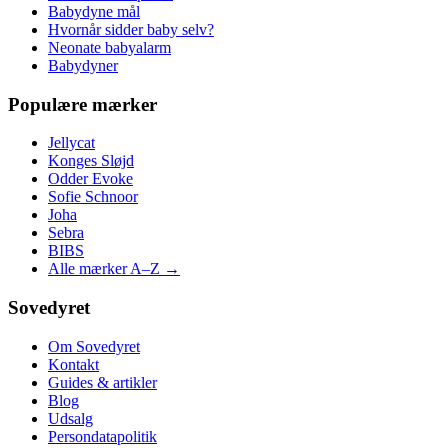
Babydyne mål
Hvornår sidder baby selv?
Neonate babyalarm
Babydyner
Populære mærker
Jellycat
Konges Sløjd
Odder Evoke
Sofie Schnoor
Joha
Sebra
BIBS
Alle mærker A–Z →
Sovedyret
Om Sovedyret
Kontakt
Guides & artikler
Blog
Udsalg
Persondatapolitik