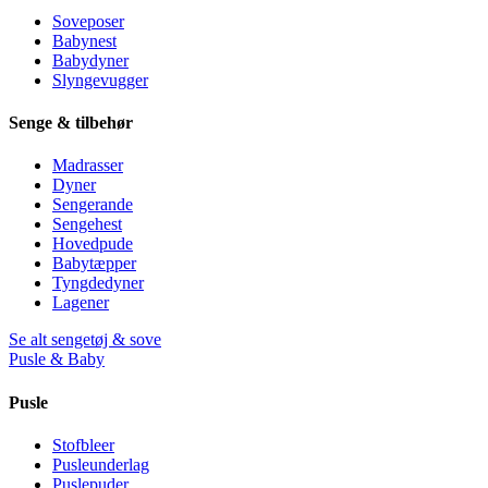
Soveposer
Babynest
Babydyner
Slyngevugger
Senge & tilbehør
Madrasser
Dyner
Sengerande
Sengehest
Hovedpude
Babytæpper
Tyngdedyner
Lagener
Se alt sengetøj & sove
Pusle & Baby
Pusle
Stofbleer
Pusleunderlag
Puslepuder