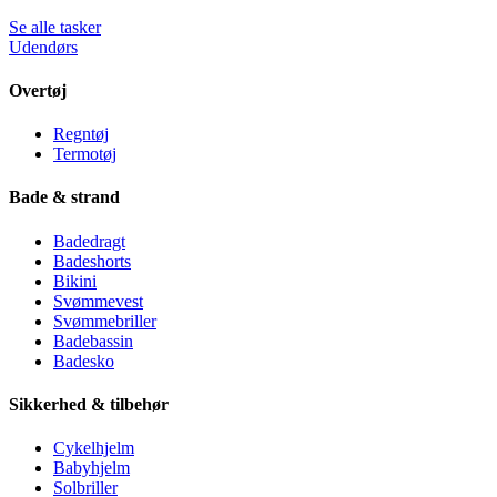
Se alle tasker
Udendørs
Overtøj
Regntøj
Termotøj
Bade & strand
Badedragt
Badeshorts
Bikini
Svømmevest
Svømmebriller
Badebassin
Badesko
Sikkerhed & tilbehør
Cykelhjelm
Babyhjelm
Solbriller