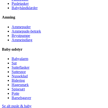
Pusletasker
Babyhåndklæder
Amning
Ammepuder
Ammepude-betræk
Brystpumpe
Ammeindlæg
Baby-udstyr
Babyalarm
Sut
Sutteflasker
Suttesnor
Nusseklud
Bidering
Hagesmæk
Spisesæt
Potte
Barselsgaver
Se alt pusle & baby