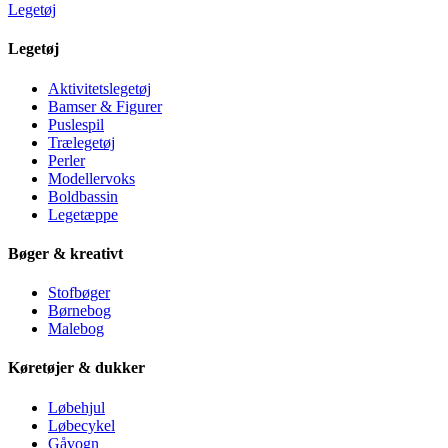
Legetøj
Legetøj
Aktivitetslegetøj
Bamser & Figurer
Puslespil
Trælegetøj
Perler
Modellervoks
Boldbassin
Legetæppe
Bøger & kreativt
Stofbøger
Børnebog
Malebog
Køretøjer & dukker
Løbehjul
Løbecykel
Gåvogn