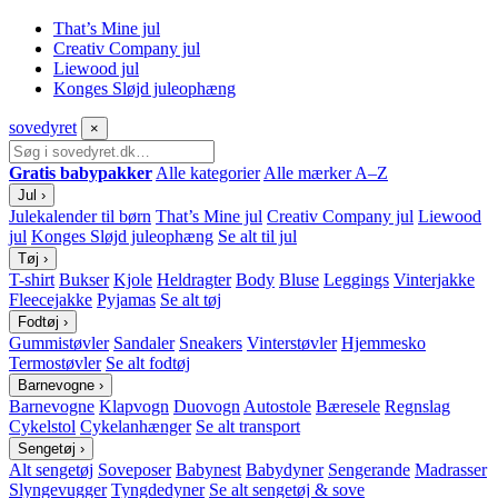
That’s Mine jul
Creativ Company jul
Liewood jul
Konges Sløjd juleophæng
sove
dyret
×
Gratis babypakker
Alle kategorier
Alle mærker A–Z
Jul
›
Julekalender til børn
That’s Mine jul
Creativ Company jul
Liewood
jul
Konges Sløjd juleophæng
Se alt til jul
Tøj
›
T-shirt
Bukser
Kjole
Heldragter
Body
Bluse
Leggings
Vinterjakke
Fleecejakke
Pyjamas
Se alt tøj
Fodtøj
›
Gummistøvler
Sandaler
Sneakers
Vinterstøvler
Hjemmesko
Termostøvler
Se alt fodtøj
Barnevogne
›
Barnevogne
Klapvogn
Duovogn
Autostole
Bæresele
Regnslag
Cykelstol
Cykelanhænger
Se alt transport
Sengetøj
›
Alt sengetøj
Soveposer
Babynest
Babydyner
Sengerande
Madrasser
Slyngevugger
Tyngdedyner
Se alt sengetøj & sove