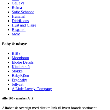
CeLaVi
Reima
Sofie Schnoor
Hummel
Didriksons
Hust and Claire
Bisgaard
Molo
Baby & udstyr
BIBS
Moonboon
Elodie Details
Kinderkraft
Stokke
BabyBjörn
Ergobaby
Jellycat
A Little Lovely Company
Alle 100+ mærker A–Z
Alfabetisk oversigt med direkte link til hvert brands sortiment.