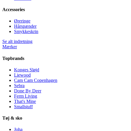
Accessories
Øreringe
Hårspænder
Smykkeskrin
Se alt indretning
Mærker
Topbrands
Konges Sløjd
Liewood
Cam Cam Copenhagen
Sebra
Done By Deer
Ferm Living
That's Mine
Smallstuff
Tøj & sko
Joha