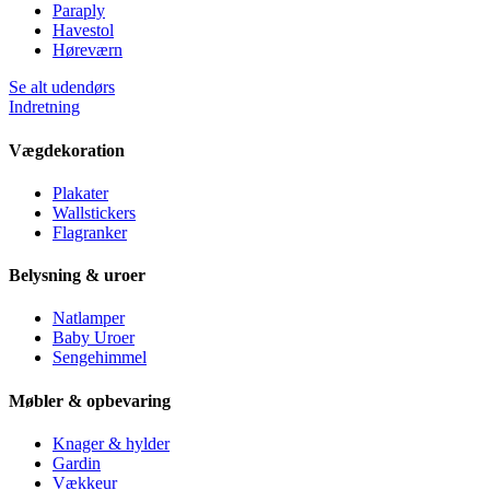
Paraply
Havestol
Høreværn
Se alt udendørs
Indretning
Vægdekoration
Plakater
Wallstickers
Flagranker
Belysning & uroer
Natlamper
Baby Uroer
Sengehimmel
Møbler & opbevaring
Knager & hylder
Gardin
Vækkeur