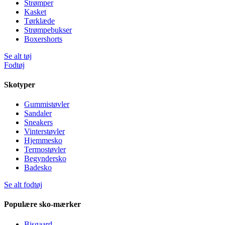
Strømper
Kasket
Tørklæde
Strømpebukser
Boxershorts
Se alt tøj
Fodtøj
Skotyper
Gummistøvler
Sandaler
Sneakers
Vinterstøvler
Hjemmesko
Termostøvler
Begyndersko
Badesko
Se alt fodtøj
Populære sko-mærker
Bisgaard