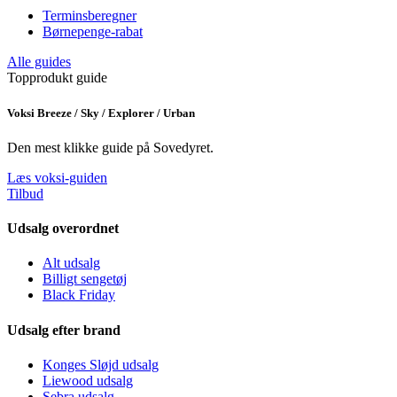
Terminsberegner
Børnepenge-rabat
Alle guides
Topprodukt guide
Voksi Breeze / Sky / Explorer / Urban
Den mest klikke guide på Sovedyret.
Læs voksi-guiden
Tilbud
Udsalg overordnet
Alt udsalg
Billigt sengetøj
Black Friday
Udsalg efter brand
Konges Sløjd udsalg
Liewood udsalg
Sebra udsalg