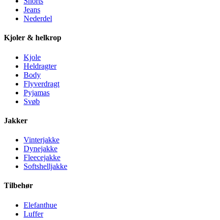
Shorts
Jeans
Nederdel
Kjoler & helkrop
Kjole
Heldragter
Body
Flyverdragt
Pyjamas
Svøb
Jakker
Vinterjakke
Dynejakke
Fleecejakke
Softshelljakke
Tilbehør
Elefanthue
Luffer