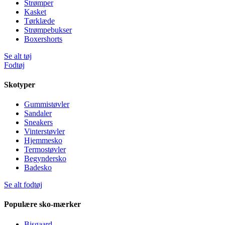
Strømper
Kasket
Tørklæde
Strømpebukser
Boxershorts
Se alt tøj
Fodtøj
Skotyper
Gummistøvler
Sandaler
Sneakers
Vinterstøvler
Hjemmesko
Termostøvler
Begyndersko
Badesko
Se alt fodtøj
Populære sko-mærker
Bisgaard