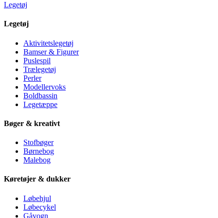
Legetøj
Legetøj
Aktivitetslegetøj
Bamser & Figurer
Puslespil
Trælegetøj
Perler
Modellervoks
Boldbassin
Legetæppe
Bøger & kreativt
Stofbøger
Børnebog
Malebog
Køretøjer & dukker
Løbehjul
Løbecykel
Gåvogn