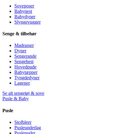
Soveposer
Babynest
Babydyner
Slyngevugger
Senge & tilbehør
Madrasser
Dyner
Sengerande
Sengehest
Hovedpude
Babytæpper
Tyngdedyner
Lagener
Se alt sengetøj & sove
Pusle & Baby
Pusle
Stofbleer
Pusleunderlag
Puslepuder