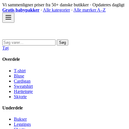
Spring
Vi sammenligner priser fra 50+ danske butikker · Opdateres dagligt
til
Gratis babypakker
·
Alle kategorier
·
Alle mærker A–Z
indhold
Sovedyret
Søg
Søg
efter:
Tøj
Overdele
T-shirt
Bluse
Cardigan
Sweatshirt
Hættetrøje
Skjorte
Underdele
Bukser
Leggings