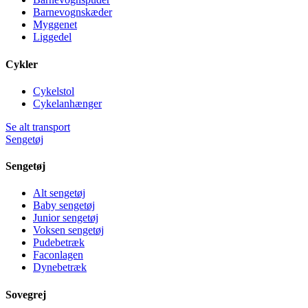
Barnevognskæder
Myggenet
Liggedel
Cykler
Cykelstol
Cykelanhænger
Se alt transport
Sengetøj
Sengetøj
Alt sengetøj
Baby sengetøj
Junior sengetøj
Voksen sengetøj
Pudebetræk
Faconlagen
Dynebetræk
Sovegrej