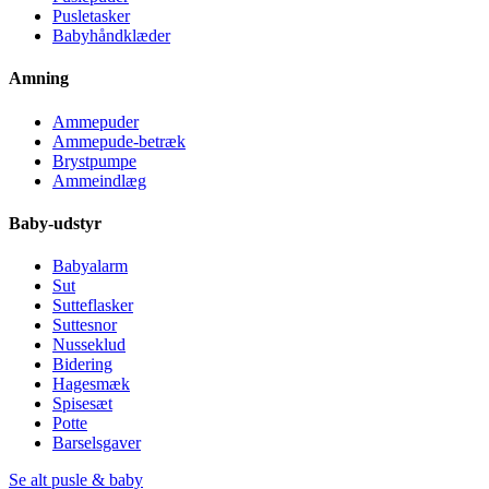
Pusletasker
Babyhåndklæder
Amning
Ammepuder
Ammepude-betræk
Brystpumpe
Ammeindlæg
Baby-udstyr
Babyalarm
Sut
Sutteflasker
Suttesnor
Nusseklud
Bidering
Hagesmæk
Spisesæt
Potte
Barselsgaver
Se alt pusle & baby