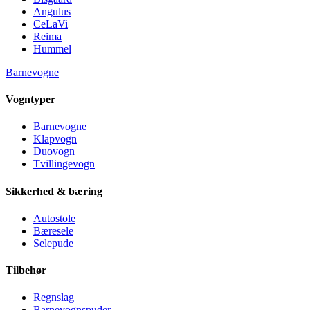
Angulus
CeLaVi
Reima
Hummel
Barnevogne
Vogntyper
Barnevogne
Klapvogn
Duovogn
Tvillingevogn
Sikkerhed & bæring
Autostole
Bæresele
Selepude
Tilbehør
Regnslag
Barnevognspuder