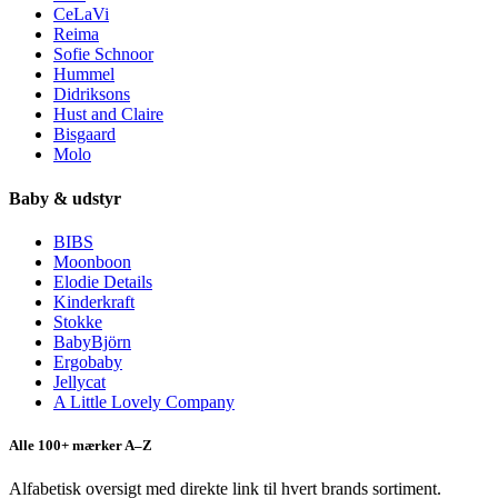
CeLaVi
Reima
Sofie Schnoor
Hummel
Didriksons
Hust and Claire
Bisgaard
Molo
Baby & udstyr
BIBS
Moonboon
Elodie Details
Kinderkraft
Stokke
BabyBjörn
Ergobaby
Jellycat
A Little Lovely Company
Alle 100+ mærker A–Z
Alfabetisk oversigt med direkte link til hvert brands sortiment.