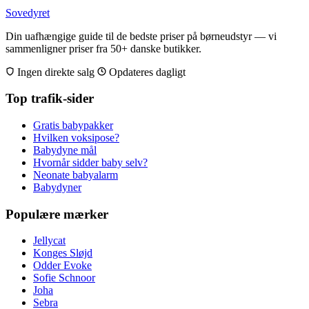
Sovedyret
Din uafhængige guide til de bedste priser på børneudstyr — vi
sammenligner priser fra 50+ danske butikker.
Ingen direkte salg
Opdateres dagligt
Top trafik-sider
Gratis babypakker
Hvilken voksipose?
Babydyne mål
Hvornår sidder baby selv?
Neonate babyalarm
Babydyner
Populære mærker
Jellycat
Konges Sløjd
Odder Evoke
Sofie Schnoor
Joha
Sebra