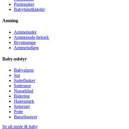
Pusletasker
Babyhåndklæder
Amning
Ammepuder
Ammepude-betræk
Brystpumpe
Ammeindlæg
Baby-udstyr
Babyalarm
Sut
Sutteflasker
Suttesnor
Nusseklud
Bidering
Hagesmæk
Spisesæt
Potte
Barselsgaver
Se alt pusle & baby