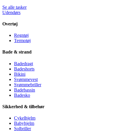
Se alle tasker
Udendørs
Overtøj
Regntøj
Termotøj
Bade & strand
Badedragt
Badeshorts
Bikini
Svømmevest
Svømmebriller
Badebassin
Badesko
Sikkerhed & tilbehør
Cykelhjelm
Babyhjelm
Solbriller