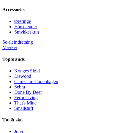
Accessories
Øreringe
Hårspænder
Smykkeskrin
Se alt indretning
Mærker
Topbrands
Konges Sløjd
Liewood
Cam Cam Copenhagen
Sebra
Done By Deer
Ferm Living
That's Mine
Smallstuff
Tøj & sko
Joha