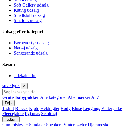
Soft Gallery udsalg
Katvig udsalg
Smallstuff udsalg
Småfolk udsalg
Udsalg efter kategori
Børneudstyr udsalg
Nattøj udsalg
Sengerande udsalg
Sæson
Julekalendre
sove
dyret
×
Gratis babypakker
Alle kategorier
Alle mærker A–Z
Tøj
›
T-shirt
Bukser
Kjole
Heldragter
Body
Bluse
Leggings
Vinterjakke
Fleecejakke
Pyjamas
Se alt tøj
Fodtøj
›
Gummistøvler
Sandaler
Sneakers
Vinterstøvler
Hjemmesko