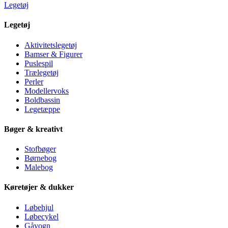
Legetøj
Legetøj
Aktivitetslegetøj
Bamser & Figurer
Puslespil
Trælegetøj
Perler
Modellervoks
Boldbassin
Legetæppe
Bøger & kreativt
Stofbøger
Børnebog
Malebog
Køretøjer & dukker
Løbehjul
Løbecykel
Gåvogn