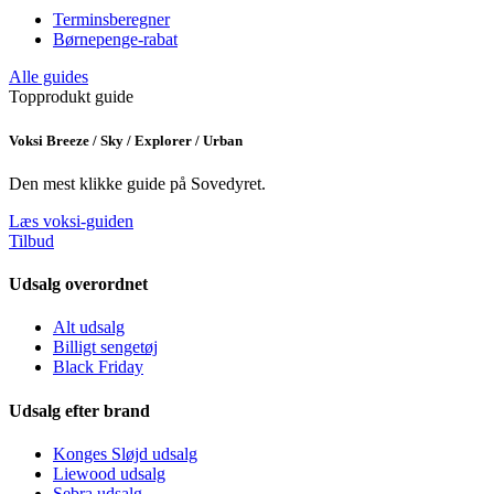
Terminsberegner
Børnepenge-rabat
Alle guides
Topprodukt guide
Voksi Breeze / Sky / Explorer / Urban
Den mest klikke guide på Sovedyret.
Læs voksi-guiden
Tilbud
Udsalg overordnet
Alt udsalg
Billigt sengetøj
Black Friday
Udsalg efter brand
Konges Sløjd udsalg
Liewood udsalg
Sebra udsalg