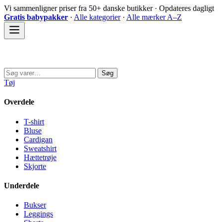
Spring
Vi sammenligner priser fra 50+ danske butikker · Opdateres dagligt
til
Gratis babypakker
·
Alle kategorier
·
Alle mærker A–Z
indhold
Sovedyret
Søg
Søg
efter:
Tøj
Overdele
T-shirt
Bluse
Cardigan
Sweatshirt
Hættetrøje
Skjorte
Underdele
Bukser
Leggings