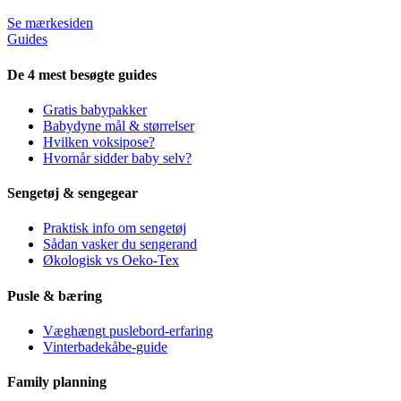
Se mærkesiden
Guides
De 4 mest besøgte guides
Gratis babypakker
Babydyne mål & størrelser
Hvilken voksipose?
Hvornår sidder baby selv?
Sengetøj & sengegear
Praktisk info om sengetøj
Sådan vasker du sengerand
Økologisk vs Oeko-Tex
Pusle & bæring
Væghængt puslebord-erfaring
Vinterbadekåbe-guide
Family planning