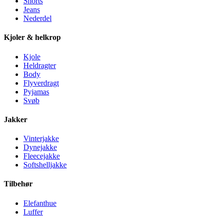
Shorts
Jeans
Nederdel
Kjoler & helkrop
Kjole
Heldragter
Body
Flyverdragt
Pyjamas
Svøb
Jakker
Vinterjakke
Dynejakke
Fleecejakke
Softshelljakke
Tilbehør
Elefanthue
Luffer