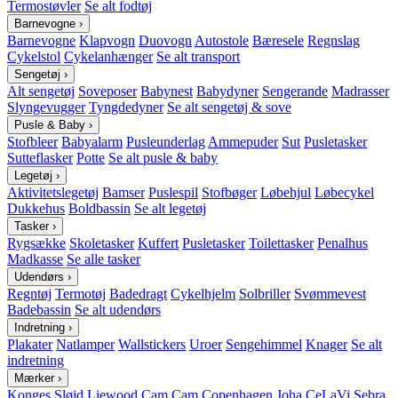
Termostøvler
Se alt fodtøj
Barnevogne
›
Barnevogne
Klapvogn
Duovogn
Autostole
Bæresele
Regnslag
Cykelstol
Cykelanhænger
Se alt transport
Sengetøj
›
Alt sengetøj
Soveposer
Babynest
Babydyner
Sengerande
Madrasser
Slyngevugger
Tyngdedyner
Se alt sengetøj & sove
Pusle & Baby
›
Stofbleer
Babyalarm
Pusleunderlag
Ammepuder
Sut
Pusletasker
Sutteflasker
Potte
Se alt pusle & baby
Legetøj
›
Aktivitetslegetøj
Bamser
Puslespil
Stofbøger
Løbehjul
Løbecykel
Dukkehus
Boldbassin
Se alt legetøj
Tasker
›
Rygsække
Skoletasker
Kuffert
Pusletasker
Toilettasker
Penalhus
Madkasse
Se alle tasker
Udendørs
›
Regntøj
Termotøj
Badedragt
Cykelhjelm
Solbriller
Svømmevest
Badebassin
Se alt udendørs
Indretning
›
Plakater
Natlamper
Wallstickers
Uroer
Sengehimmel
Knager
Se alt
indretning
Mærker
›
Konges Sløjd
Liewood
Cam Cam Copenhagen
Joha
CeLaVi
Sebra