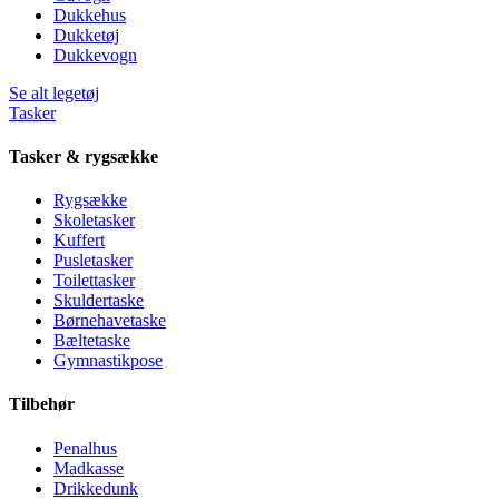
Dukkehus
Dukketøj
Dukkevogn
Se alt legetøj
Tasker
Tasker & rygsække
Rygsække
Skoletasker
Kuffert
Pusletasker
Toilettasker
Skuldertaske
Børnehavetaske
Bæltetaske
Gymnastikpose
Tilbehør
Penalhus
Madkasse
Drikkedunk