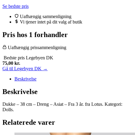
oprindelige
aktuelle
Se bedste pris
pris
pris
var:
er:
Uafhængig sammenligning
199,95 kr..
75,00 kr..
Vi tjener intet på dit valg af butik
Pris hos 1 forhandler
Uafhængig prissammenligning
Bedste pris
Legebyen DK
75,00
kr.
Gå til Legebyen DK →
Beskrivelse
Beskrivelse
Dukke – 38 cm – Dreng – Asiat – Fra 3 år. fra Lotus. Kategori:
Dolls.
Relaterede varer