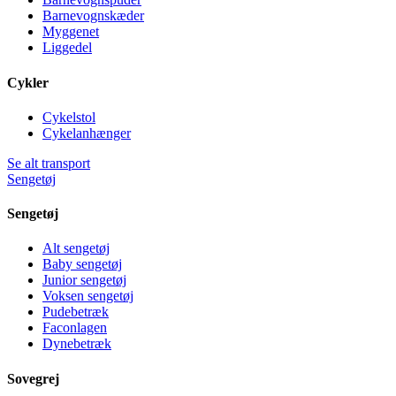
Barnevognskæder
Myggenet
Liggedel
Cykler
Cykelstol
Cykelanhænger
Se alt transport
Sengetøj
Sengetøj
Alt sengetøj
Baby sengetøj
Junior sengetøj
Voksen sengetøj
Pudebetræk
Faconlagen
Dynebetræk
Sovegrej