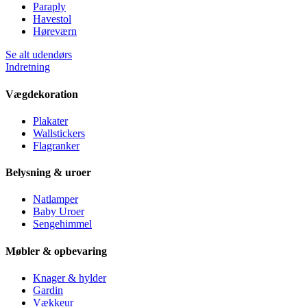
Paraply
Havestol
Høreværn
Se alt udendørs
Indretning
Vægdekoration
Plakater
Wallstickers
Flagranker
Belysning & uroer
Natlamper
Baby Uroer
Sengehimmel
Møbler & opbevaring
Knager & hylder
Gardin
Vækkeur