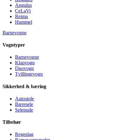
Angulus
CeLaVi
Reima
Hummel
Barnevogne
Vogntyper
Barnevogne
Klapvogn
Duovogn
Tvillingevogn
Sikkerhed & bæring
Autostole
Bæresele
Selepude
Tilbehør
Regnslag
Barnevognspuder