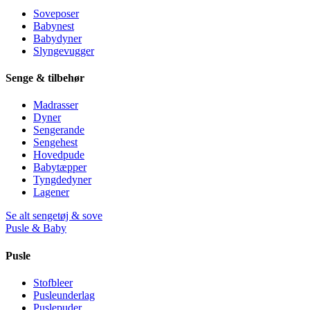
Soveposer
Babynest
Babydyner
Slyngevugger
Senge & tilbehør
Madrasser
Dyner
Sengerande
Sengehest
Hovedpude
Babytæpper
Tyngdedyner
Lagener
Se alt sengetøj & sove
Pusle & Baby
Pusle
Stofbleer
Pusleunderlag
Puslepuder