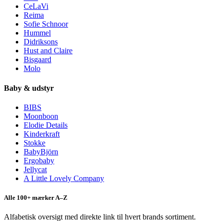
CeLaVi
Reima
Sofie Schnoor
Hummel
Didriksons
Hust and Claire
Bisgaard
Molo
Baby & udstyr
BIBS
Moonboon
Elodie Details
Kinderkraft
Stokke
BabyBjörn
Ergobaby
Jellycat
A Little Lovely Company
Alle 100+ mærker A–Z
Alfabetisk oversigt med direkte link til hvert brands sortiment.