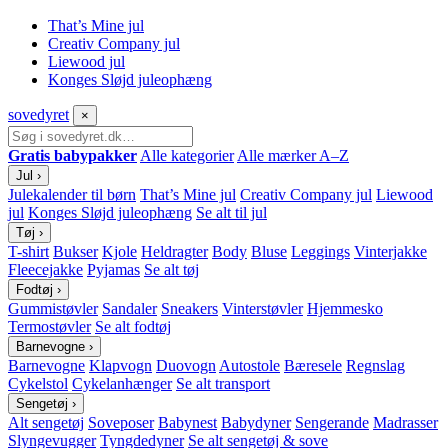
That’s Mine jul
Creativ Company jul
Liewood jul
Konges Sløjd juleophæng
sove
dyret
×
Gratis babypakker
Alle kategorier
Alle mærker A–Z
Jul
›
Julekalender til børn
That’s Mine jul
Creativ Company jul
Liewood
jul
Konges Sløjd juleophæng
Se alt til jul
Tøj
›
T-shirt
Bukser
Kjole
Heldragter
Body
Bluse
Leggings
Vinterjakke
Fleecejakke
Pyjamas
Se alt tøj
Fodtøj
›
Gummistøvler
Sandaler
Sneakers
Vinterstøvler
Hjemmesko
Termostøvler
Se alt fodtøj
Barnevogne
›
Barnevogne
Klapvogn
Duovogn
Autostole
Bæresele
Regnslag
Cykelstol
Cykelanhænger
Se alt transport
Sengetøj
›
Alt sengetøj
Soveposer
Babynest
Babydyner
Sengerande
Madrasser
Slyngevugger
Tyngdedyner
Se alt sengetøj & sove