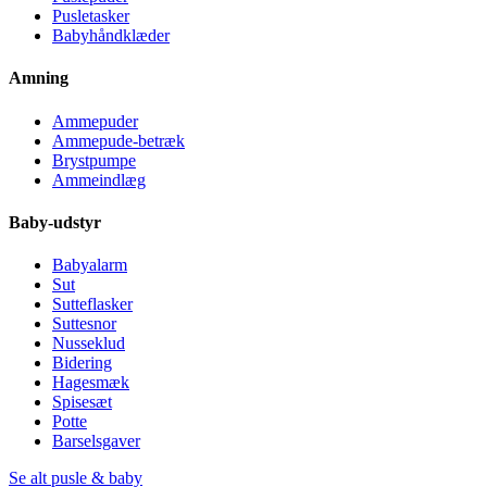
Pusletasker
Babyhåndklæder
Amning
Ammepuder
Ammepude-betræk
Brystpumpe
Ammeindlæg
Baby-udstyr
Babyalarm
Sut
Sutteflasker
Suttesnor
Nusseklud
Bidering
Hagesmæk
Spisesæt
Potte
Barselsgaver
Se alt pusle & baby