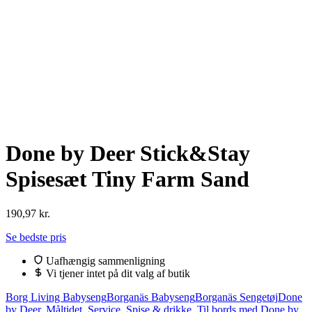
Done by Deer Stick&Stay
Spisesæt Tiny Farm Sand
190,97
kr.
Se bedste pris
Uafhængig sammenligning
Vi tjener intet på dit valg af butik
Borg Living Babyseng
Borganäs Babyseng
Borganäs Sengetøj
Done
by Deer, Måltidet, Service, Spise & drikke, Til bords med Done by