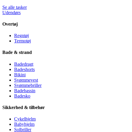
Se alle tasker
Udendørs
Overtøj
Regntøj
Termotøj
Bade & strand
Badedragt
Badeshorts
Bikini
Svømmevest
Svømmebriller
Badebassin
Badesko
Sikkerhed & tilbehør
Cykelhjelm
Babyhjelm
Solbriller