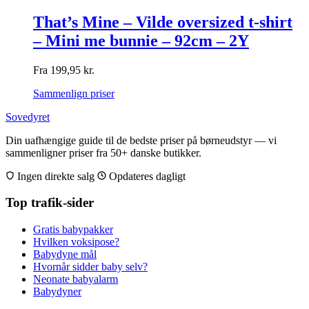
That’s Mine – Vilde oversized t-shirt
– Mini me bunnie – 92cm – 2Y
Fra
199,95
kr.
Sammenlign priser
Sovedyret
Din uafhængige guide til de bedste priser på børneudstyr — vi
sammenligner priser fra 50+ danske butikker.
Ingen direkte salg
Opdateres dagligt
Top trafik-sider
Gratis babypakker
Hvilken voksipose?
Babydyne mål
Hvornår sidder baby selv?
Neonate babyalarm
Babydyner