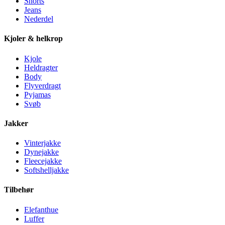
Shorts
Jeans
Nederdel
Kjoler & helkrop
Kjole
Heldragter
Body
Flyverdragt
Pyjamas
Svøb
Jakker
Vinterjakke
Dynejakke
Fleecejakke
Softshelljakke
Tilbehør
Elefanthue
Luffer