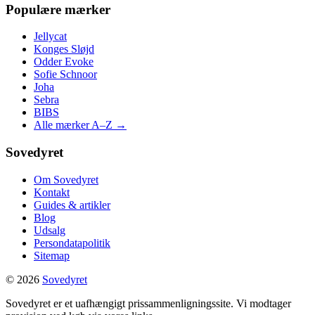
Populære mærker
Jellycat
Konges Sløjd
Odder Evoke
Sofie Schnoor
Joha
Sebra
BIBS
Alle mærker A–Z →
Sovedyret
Om Sovedyret
Kontakt
Guides & artikler
Blog
Udsalg
Persondatapolitik
Sitemap
© 2026
Sovedyret
Sovedyret er et uafhængigt prissammenligningssite. Vi modtager