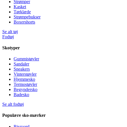
Strømper
Kasket
Tørklæde
Strømpebukser
Boxershorts
Se alt tøj
Fodtøj
Skotyper
Gummistøvler
Sandaler
Sneakers
Vinterstøvler
Hjemmesko
Termostøvler
Begyndersko
Badesko
Se alt fodtøj
Populære sko-mærker
Bisgaard