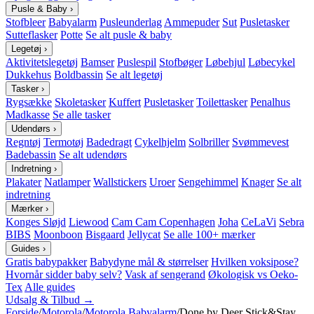
Pusle & Baby
›
Stofbleer
Babyalarm
Pusleunderlag
Ammepuder
Sut
Pusletasker
Sutteflasker
Potte
Se alt pusle & baby
Legetøj
›
Aktivitetslegetøj
Bamser
Puslespil
Stofbøger
Løbehjul
Løbecykel
Dukkehus
Boldbassin
Se alt legetøj
Tasker
›
Rygsække
Skoletasker
Kuffert
Pusletasker
Toilettasker
Penalhus
Madkasse
Se alle tasker
Udendørs
›
Regntøj
Termotøj
Badedragt
Cykelhjelm
Solbriller
Svømmevest
Badebassin
Se alt udendørs
Indretning
›
Plakater
Natlamper
Wallstickers
Uroer
Sengehimmel
Knager
Se alt
indretning
Mærker
›
Konges Sløjd
Liewood
Cam Cam Copenhagen
Joha
CeLaVi
Sebra
BIBS
Moonboon
Bisgaard
Jellycat
Se alle 100+ mærker
Guides
›
Gratis babypakker
Babydyne mål & størrelser
Hvilken voksipose?
Hvornår sidder baby selv?
Vask af sengerand
Økologisk vs Oeko-
Tex
Alle guides
Udsalg & Tilbud →
Forside
/
Motorola
/
Motorola Babyalarm
/
Done by Deer Stick&Stay