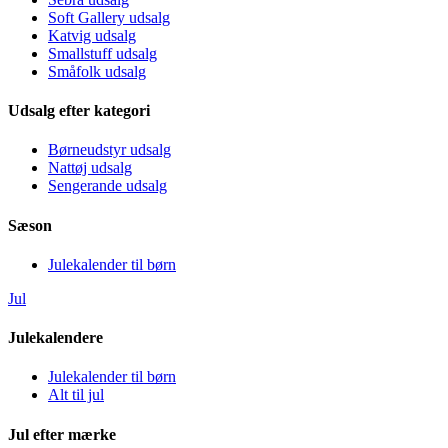
Soft Gallery udsalg
Katvig udsalg
Smallstuff udsalg
Småfolk udsalg
Udsalg efter kategori
Børneudstyr udsalg
Nattøj udsalg
Sengerande udsalg
Sæson
Julekalender til børn
Jul
Julekalendere
Julekalender til børn
Alt til jul
Jul efter mærke