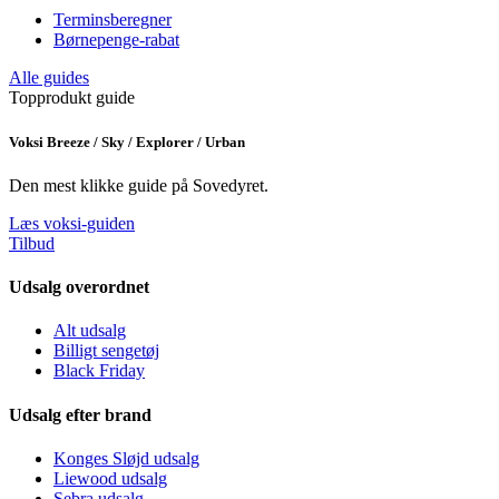
Terminsberegner
Børnepenge-rabat
Alle guides
Topprodukt guide
Voksi Breeze / Sky / Explorer / Urban
Den mest klikke guide på Sovedyret.
Læs voksi-guiden
Tilbud
Udsalg overordnet
Alt udsalg
Billigt sengetøj
Black Friday
Udsalg efter brand
Konges Sløjd udsalg
Liewood udsalg
Sebra udsalg