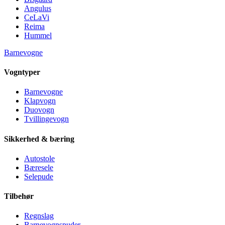
Angulus
CeLaVi
Reima
Hummel
Barnevogne
Vogntyper
Barnevogne
Klapvogn
Duovogn
Tvillingevogn
Sikkerhed & bæring
Autostole
Bæresele
Selepude
Tilbehør
Regnslag
Barnevognspuder