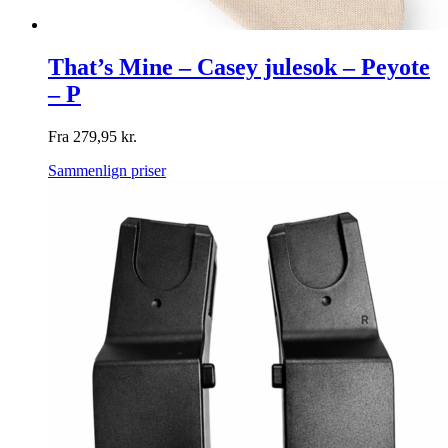
That’s Mine – Casey julesok – Peyote
– P
Fra
279,95
kr.
Sammenlign priser