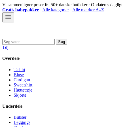
Spring
Vi sammenligner priser fra 50+ danske butikker · Opdateres dagligt
til
Gratis babypakker
·
Alle kategorier
·
Alle mærker A–Z
indhold
Sovedyret
Søg
Søg
efter:
Tøj
Overdele
T-shirt
Bluse
Cardigan
Sweatshirt
Hættetrøje
Skjorte
Underdele
Bukser
Leggings