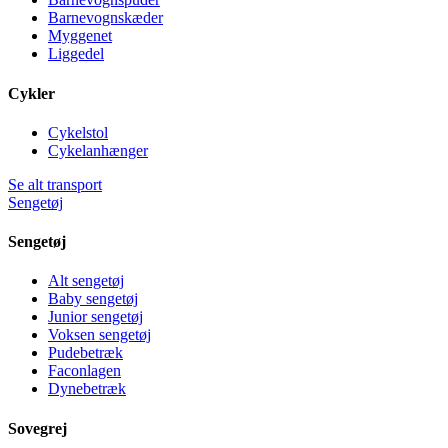
Barnevognskæder
Myggenet
Liggedel
Cykler
Cykelstol
Cykelanhænger
Se alt transport
Sengetøj
Sengetøj
Alt sengetøj
Baby sengetøj
Junior sengetøj
Voksen sengetøj
Pudebetræk
Faconlagen
Dynebetræk
Sovegrej