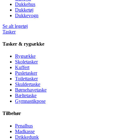
Dukkehus
Dukketøj
Dukkevogn
Se alt legetøj
Tasker
Tasker & rygsække
Rygsække
Skoletasker
Kuffert
Pusletasker
Toilettasker
Skuldertaske
Børnehavetaske
Bæltetaske
Gymnastikpose
Tilbehør
Penalhus
Madkasse
Drikkedunk