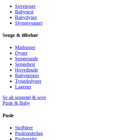
Soveposer
Babynest
Babydyner
Slyngevugger
Senge & tilbehør
Madrasser
Dyner
Sengerande
Sengehest
Hovedpude
Babytæpper
Tyngdedyner
Lagener
Se alt sengetøj & sove
Pusle & Baby
Pusle
Stofbleer
Pusleunderlag
Puslepuder