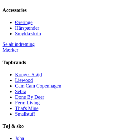
Accessories
Øreringe
Hårspænder
Smykkeskrin
Se alt indretning
Mærker
Topbrands
Konges Sløjd
Liewood
Cam Cam Copenhagen
Sebra
Done By Deer
Ferm Living
That's Mine
Smallstuff
Tøj & sko
Joha