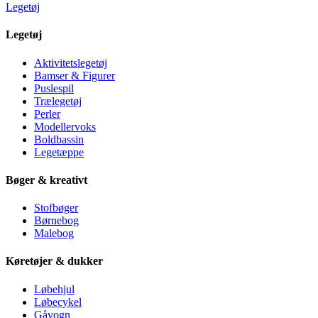
Legetøj
Legetøj
Aktivitetslegetøj
Bamser & Figurer
Puslespil
Trælegetøj
Perler
Modellervoks
Boldbassin
Legetæppe
Bøger & kreativt
Stofbøger
Børnebog
Malebog
Køretøjer & dukker
Løbehjul
Løbecykel
Gåvogn