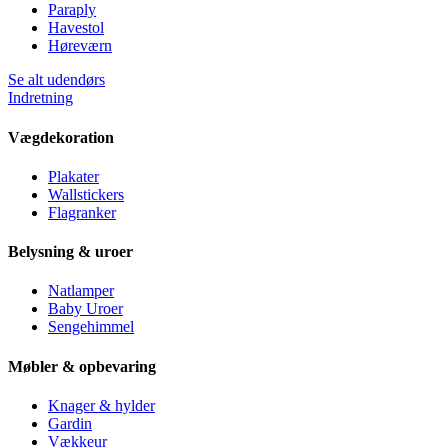
Paraply
Havestol
Høreværn
Se alt udendørs
Indretning
Vægdekoration
Plakater
Wallstickers
Flagranker
Belysning & uroer
Natlamper
Baby Uroer
Sengehimmel
Møbler & opbevaring
Knager & hylder
Gardin
Vækkeur