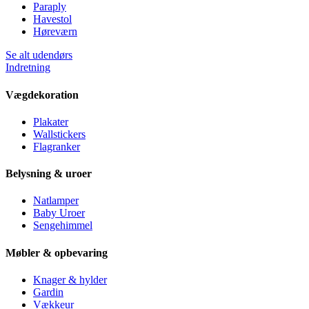
Paraply
Havestol
Høreværn
Se alt udendørs
Indretning
Vægdekoration
Plakater
Wallstickers
Flagranker
Belysning & uroer
Natlamper
Baby Uroer
Sengehimmel
Møbler & opbevaring
Knager & hylder
Gardin
Vækkeur