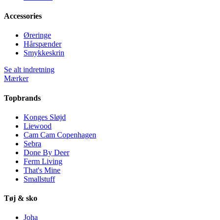
Accessories
Øreringe
Hårspænder
Smykkeskrin
Se alt indretning
Mærker
Topbrands
Konges Sløjd
Liewood
Cam Cam Copenhagen
Sebra
Done By Deer
Ferm Living
That's Mine
Smallstuff
Tøj & sko
Joha