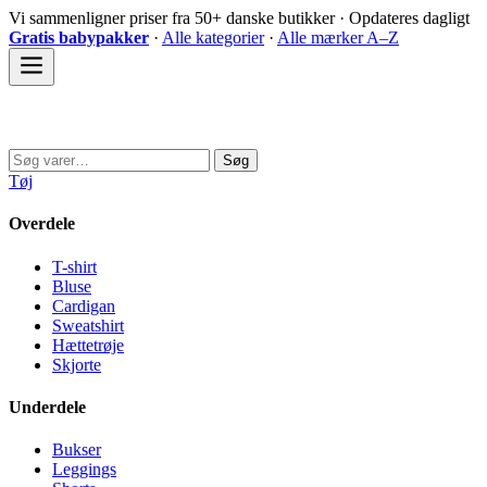
Spring
Vi sammenligner priser fra 50+ danske butikker · Opdateres dagligt
til
Gratis babypakker
·
Alle kategorier
·
Alle mærker A–Z
indhold
Sovedyret
Søg
Søg
efter:
Tøj
Overdele
T-shirt
Bluse
Cardigan
Sweatshirt
Hættetrøje
Skjorte
Underdele
Bukser
Leggings