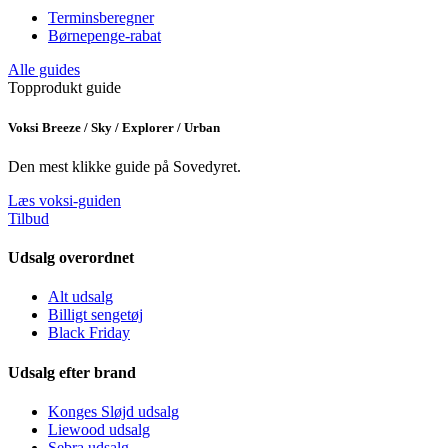
Terminsberegner
Børnepenge-rabat
Alle guides
Topprodukt guide
Voksi Breeze / Sky / Explorer / Urban
Den mest klikke guide på Sovedyret.
Læs voksi-guiden
Tilbud
Udsalg overordnet
Alt udsalg
Billigt sengetøj
Black Friday
Udsalg efter brand
Konges Sløjd udsalg
Liewood udsalg
Sebra udsalg