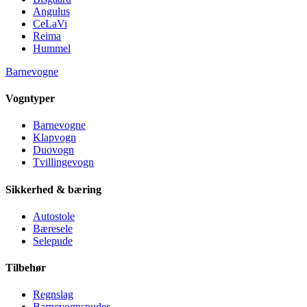
Angulus
CeLaVi
Reima
Hummel
Barnevogne
Vogntyper
Barnevogne
Klapvogn
Duovogn
Tvillingevogn
Sikkerhed & bæring
Autostole
Bæresele
Selepude
Tilbehør
Regnslag
Barnevognspuder