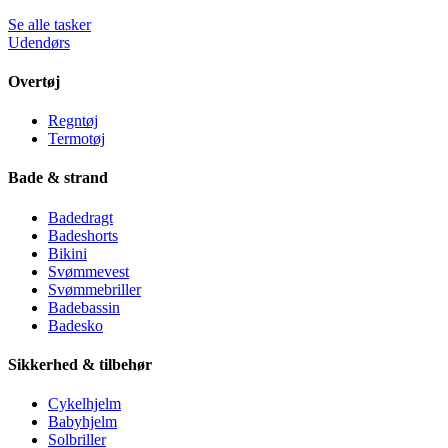
Se alle tasker
Udendørs
Overtøj
Regntøj
Termotøj
Bade & strand
Badedragt
Badeshorts
Bikini
Svømmevest
Svømmebriller
Badebassin
Badesko
Sikkerhed & tilbehør
Cykelhjelm
Babyhjelm
Solbriller