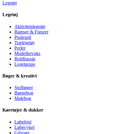
Legetøj
Legetøj
Aktivitetslegetøj
Bamser & Figurer
Puslespil
Trælegetøj
Perler
Modellervoks
Boldbassin
Legetæppe
Bøger & kreativt
Stofbøger
Børnebog
Malebog
Køretøjer & dukker
Løbehjul
Løbecykel
Gåvogn