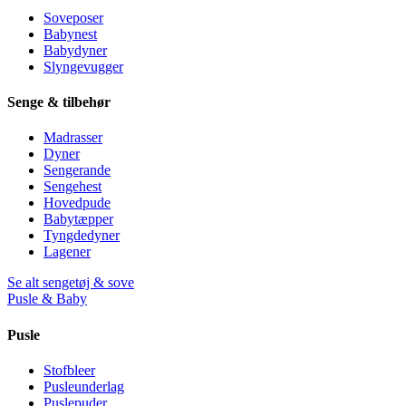
Soveposer
Babynest
Babydyner
Slyngevugger
Senge & tilbehør
Madrasser
Dyner
Sengerande
Sengehest
Hovedpude
Babytæpper
Tyngdedyner
Lagener
Se alt sengetøj & sove
Pusle & Baby
Pusle
Stofbleer
Pusleunderlag
Puslepuder