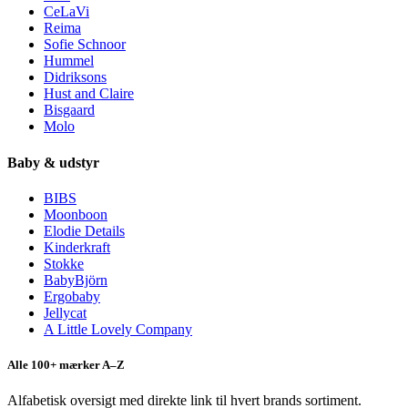
CeLaVi
Reima
Sofie Schnoor
Hummel
Didriksons
Hust and Claire
Bisgaard
Molo
Baby & udstyr
BIBS
Moonboon
Elodie Details
Kinderkraft
Stokke
BabyBjörn
Ergobaby
Jellycat
A Little Lovely Company
Alle 100+ mærker A–Z
Alfabetisk oversigt med direkte link til hvert brands sortiment.