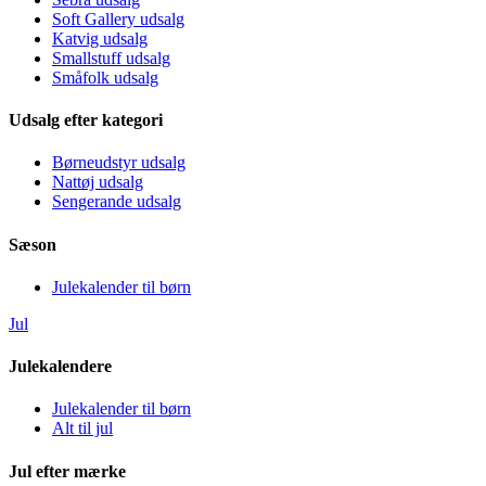
Soft Gallery udsalg
Katvig udsalg
Smallstuff udsalg
Småfolk udsalg
Udsalg efter kategori
Børneudstyr udsalg
Nattøj udsalg
Sengerande udsalg
Sæson
Julekalender til børn
Jul
Julekalendere
Julekalender til børn
Alt til jul
Jul efter mærke