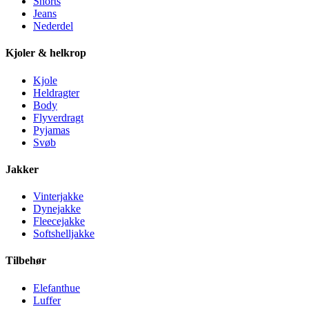
Shorts
Jeans
Nederdel
Kjoler & helkrop
Kjole
Heldragter
Body
Flyverdragt
Pyjamas
Svøb
Jakker
Vinterjakke
Dynejakke
Fleecejakke
Softshelljakke
Tilbehør
Elefanthue
Luffer