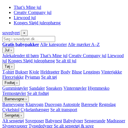
That’s Mine jul
Creativ Company jul
Liewood jul
Konges Sløjd juleophæng
sove
dyret
×
Gratis babypakker
Alle kategorier
Alle mærker A–Z
Jul
›
Julekalender til børn
That’s Mine jul
Creativ Company jul
Liewood
jul
Konges Sløjd juleophæng
Se alt til jul
Tøj
›
T-shirt
Bukser
Kjole
Heldragter
Body
Bluse
Leggings
Vinterjakke
Fleecejakke
Pyjamas
Se alt tøj
Fodtøj
›
Gummistøvler
Sandaler
Sneakers
Vinterstøvler
Hjemmesko
Termostøvler
Se alt fodtøj
Barnevogne
›
Barnevogne
Klapvogn
Duovogn
Autostole
Bæresele
Regnslag
Cykelstol
Cykelanhænger
Se alt transport
Sengetøj
›
Alt sengetøj
Soveposer
Babynest
Babydyner
Sengerande
Madrasser
Slyngevugger
Tyngdedyner
Se alt sengetøj & sove