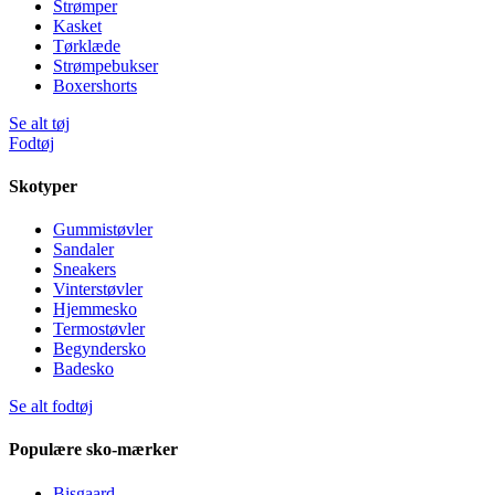
Strømper
Kasket
Tørklæde
Strømpebukser
Boxershorts
Se alt tøj
Fodtøj
Skotyper
Gummistøvler
Sandaler
Sneakers
Vinterstøvler
Hjemmesko
Termostøvler
Begyndersko
Badesko
Se alt fodtøj
Populære sko-mærker
Bisgaard