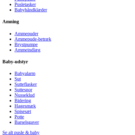
Pusletasker
Babyhåndklæder
Amning
Ammepuder
Ammepude-betræk
Brystpumpe
Ammeindlæg
Baby-udstyr
Babyalarm
Sut
Sutteflasker
Suttesnor
Nusseklud
Bidering
Hagesmæk
Spisesæt
Potte
Barselsgaver
Se alt pusle & baby