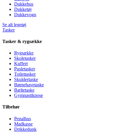
Dukkehus
Dukketøj
Dukkevogn
Se alt legetøj
Tasker
Tasker & rygsække
Rygsække
Skoletasker
Kuffert
Pusletasker
Toilettasker
Skuldertaske
Børnehavetaske
Bæltetaske
Gymnastikpose
Tilbehør
Penalhus
Madkasse
Drikkedunk