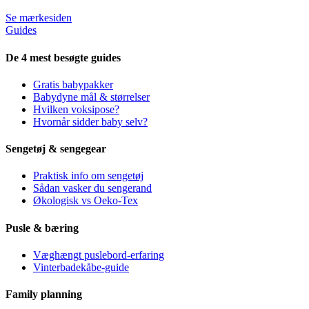
Se mærkesiden
Guides
De 4 mest besøgte guides
Gratis babypakker
Babydyne mål & størrelser
Hvilken voksipose?
Hvornår sidder baby selv?
Sengetøj & sengegear
Praktisk info om sengetøj
Sådan vasker du sengerand
Økologisk vs Oeko-Tex
Pusle & bæring
Væghængt puslebord-erfaring
Vinterbadekåbe-guide
Family planning