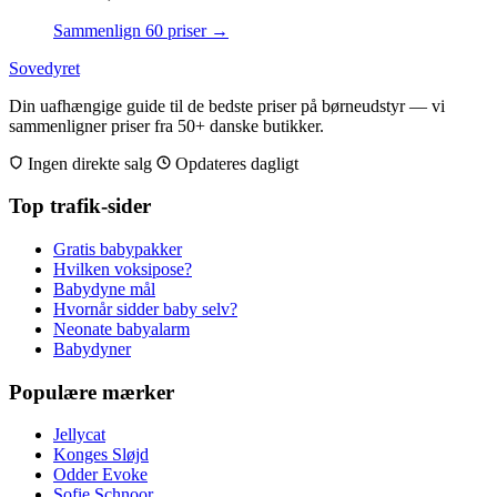
Sammenlign 60 priser →
Sovedyret
Din uafhængige guide til de bedste priser på børneudstyr — vi
sammenligner priser fra 50+ danske butikker.
Ingen direkte salg
Opdateres dagligt
Top trafik-sider
Gratis babypakker
Hvilken voksipose?
Babydyne mål
Hvornår sidder baby selv?
Neonate babyalarm
Babydyner
Populære mærker
Jellycat
Konges Sløjd
Odder Evoke
Sofie Schnoor