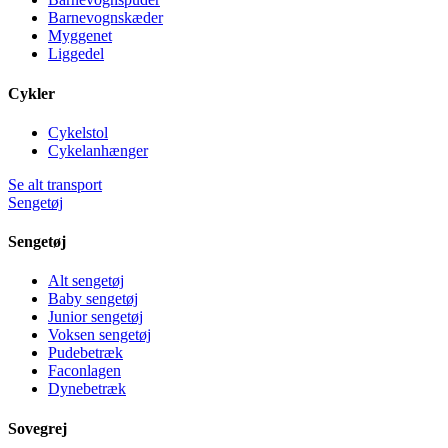
Barnevognskæder
Myggenet
Liggedel
Cykler
Cykelstol
Cykelanhænger
Se alt transport
Sengetøj
Sengetøj
Alt sengetøj
Baby sengetøj
Junior sengetøj
Voksen sengetøj
Pudebetræk
Faconlagen
Dynebetræk
Sovegrej