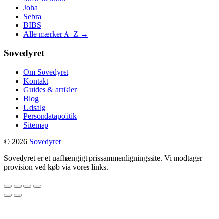
Joha
Sebra
BIBS
Alle mærker A–Z →
Sovedyret
Om Sovedyret
Kontakt
Guides & artikler
Blog
Udsalg
Persondatapolitik
Sitemap
© 2026
Sovedyret
Sovedyret er et uafhængigt prissammenligningssite. Vi modtager
provision ved køb via vores links.