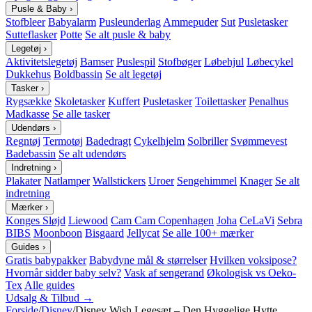
Pusle & Baby
›
Stofbleer
Babyalarm
Pusleunderlag
Ammepuder
Sut
Pusletasker
Sutteflasker
Potte
Se alt pusle & baby
Legetøj
›
Aktivitetslegetøj
Bamser
Puslespil
Stofbøger
Løbehjul
Løbecykel
Dukkehus
Boldbassin
Se alt legetøj
Tasker
›
Rygsække
Skoletasker
Kuffert
Pusletasker
Toilettasker
Penalhus
Madkasse
Se alle tasker
Udendørs
›
Regntøj
Termotøj
Badedragt
Cykelhjelm
Solbriller
Svømmevest
Badebassin
Se alt udendørs
Indretning
›
Plakater
Natlamper
Wallstickers
Uroer
Sengehimmel
Knager
Se alt
indretning
Mærker
›
Konges Sløjd
Liewood
Cam Cam Copenhagen
Joha
CeLaVi
Sebra
BIBS
Moonboon
Bisgaard
Jellycat
Se alle 100+ mærker
Guides
›
Gratis babypakker
Babydyne mål & størrelser
Hvilken voksipose?
Hvornår sidder baby selv?
Vask af sengerand
Økologisk vs Oeko-
Tex
Alle guides
Udsalg & Tilbud →
Forside
/
Disney
/
Disney Wish Legesæt – Den Hyggelige Hytte