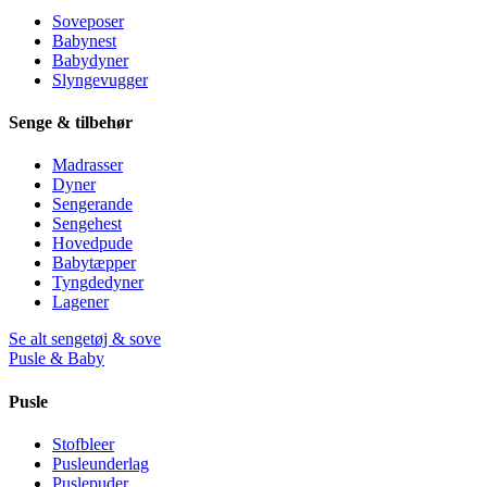
Soveposer
Babynest
Babydyner
Slyngevugger
Senge & tilbehør
Madrasser
Dyner
Sengerande
Sengehest
Hovedpude
Babytæpper
Tyngdedyner
Lagener
Se alt sengetøj & sove
Pusle & Baby
Pusle
Stofbleer
Pusleunderlag
Puslepuder