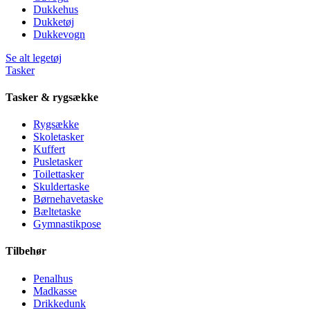
Dukkehus
Dukketøj
Dukkevogn
Se alt legetøj
Tasker
Tasker & rygsække
Rygsække
Skoletasker
Kuffert
Pusletasker
Toilettasker
Skuldertaske
Børnehavetaske
Bæltetaske
Gymnastikpose
Tilbehør
Penalhus
Madkasse
Drikkedunk