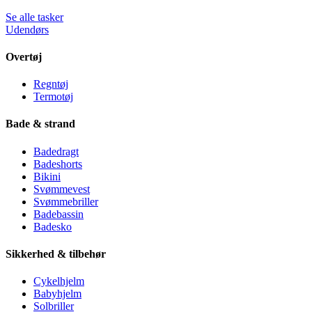
Se alle tasker
Udendørs
Overtøj
Regntøj
Termotøj
Bade & strand
Badedragt
Badeshorts
Bikini
Svømmevest
Svømmebriller
Badebassin
Badesko
Sikkerhed & tilbehør
Cykelhjelm
Babyhjelm
Solbriller