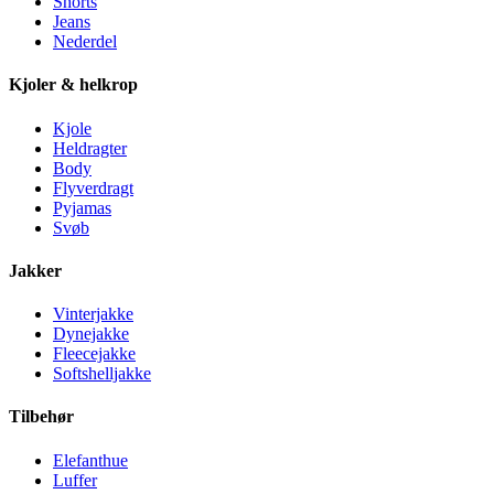
Shorts
Jeans
Nederdel
Kjoler & helkrop
Kjole
Heldragter
Body
Flyverdragt
Pyjamas
Svøb
Jakker
Vinterjakke
Dynejakke
Fleecejakke
Softshelljakke
Tilbehør
Elefanthue
Luffer