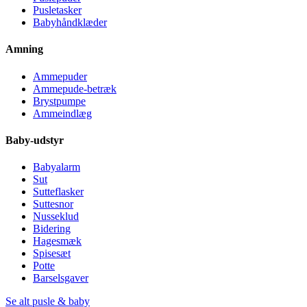
Pusletasker
Babyhåndklæder
Amning
Ammepuder
Ammepude-betræk
Brystpumpe
Ammeindlæg
Baby-udstyr
Babyalarm
Sut
Sutteflasker
Suttesnor
Nusseklud
Bidering
Hagesmæk
Spisesæt
Potte
Barselsgaver
Se alt pusle & baby