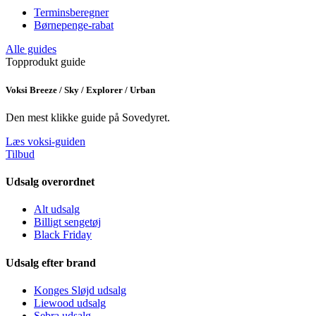
Terminsberegner
Børnepenge-rabat
Alle guides
Topprodukt guide
Voksi Breeze / Sky / Explorer / Urban
Den mest klikke guide på Sovedyret.
Læs voksi-guiden
Tilbud
Udsalg overordnet
Alt udsalg
Billigt sengetøj
Black Friday
Udsalg efter brand
Konges Sløjd udsalg
Liewood udsalg
Sebra udsalg