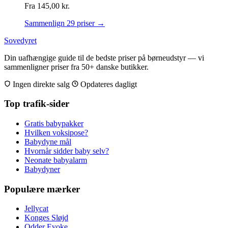
Fra
145,00
kr.
Sammenlign 29 priser →
Sovedyret
Din uafhængige guide til de bedste priser på børneudstyr — vi
sammenligner priser fra 50+ danske butikker.
Ingen direkte salg
Opdateres dagligt
Top trafik-sider
Gratis babypakker
Hvilken voksipose?
Babydyne mål
Hvornår sidder baby selv?
Neonate babyalarm
Babydyner
Populære mærker
Jellycat
Konges Sløjd
Odder Evoke