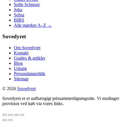
Sofie Schnoor
Joha
Sebra
BIBS
Alle mærker A–Z →
Sovedyret
Om Sovedyret
Kontakt
Guides & artikler
Blog
Udsalg
Persondatapolitik
Sitemap
© 2026
Sovedyret
Sovedyret er et uafhængigt prissammenligningssite. Vi modtager
provision ved køb via vores links.