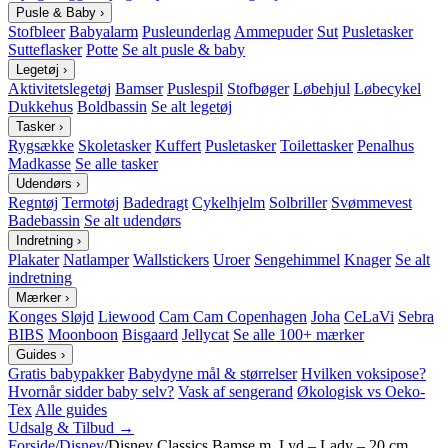
Pusle & Baby
›
Stofbleer
Babyalarm
Pusleunderlag
Ammepuder
Sut
Pusletasker
Sutteflasker
Potte
Se alt pusle & baby
Legetøj
›
Aktivitetslegetøj
Bamser
Puslespil
Stofbøger
Løbehjul
Løbecykel
Dukkehus
Boldbassin
Se alt legetøj
Tasker
›
Rygsække
Skoletasker
Kuffert
Pusletasker
Toilettasker
Penalhus
Madkasse
Se alle tasker
Udendørs
›
Regntøj
Termotøj
Badedragt
Cykelhjelm
Solbriller
Svømmevest
Badebassin
Se alt udendørs
Indretning
›
Plakater
Natlamper
Wallstickers
Uroer
Sengehimmel
Knager
Se alt
indretning
Mærker
›
Konges Sløjd
Liewood
Cam Cam Copenhagen
Joha
CeLaVi
Sebra
BIBS
Moonboon
Bisgaard
Jellycat
Se alle 100+ mærker
Guides
›
Gratis babypakker
Babydyne mål & størrelser
Hvilken voksipose?
Hvornår sidder baby selv?
Vask af sengerand
Økologisk vs Oeko-
Tex
Alle guides
Udsalg & Tilbud →
Forside
/
Disney
/
Disney Classics Bamse m. Lyd – Lady – 20 cm