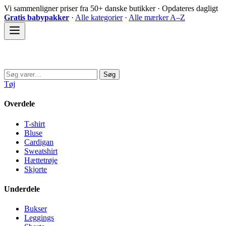
Spring
Vi sammenligner priser fra 50+ danske butikker · Opdateres dagligt
til
Gratis babypakker
·
Alle kategorier
·
Alle mærker A–Z
indhold
Sovedyret
Søg
Søg
efter:
Tøj
Overdele
T-shirt
Bluse
Cardigan
Sweatshirt
Hættetrøje
Skjorte
Underdele
Bukser
Leggings