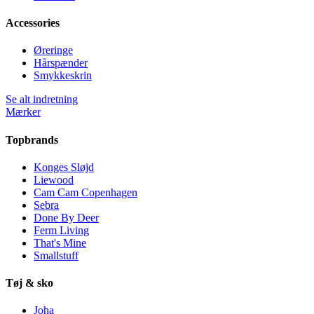
Accessories
Øreringe
Hårspænder
Smykkeskrin
Se alt indretning
Mærker
Topbrands
Konges Sløjd
Liewood
Cam Cam Copenhagen
Sebra
Done By Deer
Ferm Living
That's Mine
Smallstuff
Tøj & sko
Joha