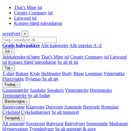
That’s Mine jul
Creativ Company jul
Liewood jul
Konges Sløjd juleophæng
sove
dyret
×
Gratis babypakker
Alle kategorier
Alle mærker A–Z
Jul
›
Julekalender til børn
That’s Mine jul
Creativ Company jul
Liewood
jul
Konges Sløjd juleophæng
Se alt til jul
Tøj
›
T-shirt
Bukser
Kjole
Heldragter
Body
Bluse
Leggings
Vinterjakke
Fleecejakke
Pyjamas
Se alt tøj
Fodtøj
›
Gummistøvler
Sandaler
Sneakers
Vinterstøvler
Hjemmesko
Termostøvler
Se alt fodtøj
Barnevogne
›
Barnevogne
Klapvogn
Duovogn
Autostole
Bæresele
Regnslag
Cykelstol
Cykelanhænger
Se alt transport
Sengetøj
›
Alt sengetøj
Soveposer
Babynest
Babydyner
Sengerande
Madrasser
Slyngevugger
Tyngdedyner
Se alt sengetøj & sove