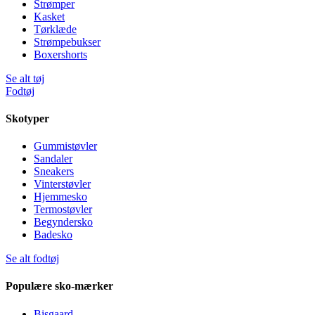
Strømper
Kasket
Tørklæde
Strømpebukser
Boxershorts
Se alt tøj
Fodtøj
Skotyper
Gummistøvler
Sandaler
Sneakers
Vinterstøvler
Hjemmesko
Termostøvler
Begyndersko
Badesko
Se alt fodtøj
Populære sko-mærker
Bisgaard