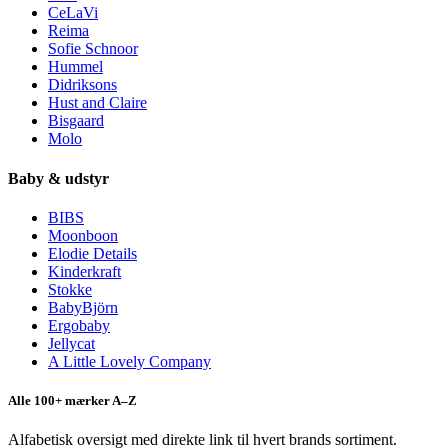
CeLaVi
Reima
Sofie Schnoor
Hummel
Didriksons
Hust and Claire
Bisgaard
Molo
Baby & udstyr
BIBS
Moonboon
Elodie Details
Kinderkraft
Stokke
BabyBjörn
Ergobaby
Jellycat
A Little Lovely Company
Alle 100+ mærker A–Z
Alfabetisk oversigt med direkte link til hvert brands sortiment.