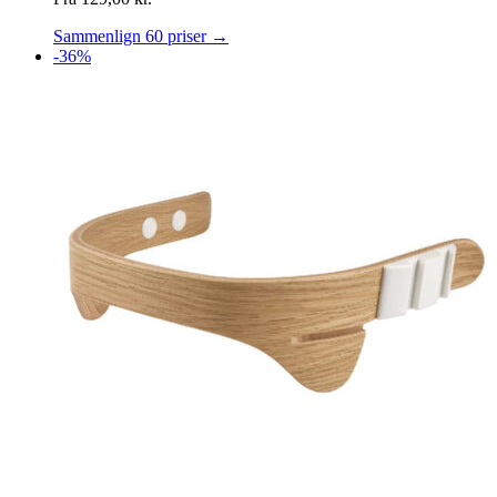
Sammenlign 60 priser →
-36%