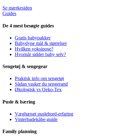
Se mærkesiden
Guides
De 4 mest besøgte guides
Gratis babypakker
Babydyne mål & størrelser
Hvilken voksipose?
Hvornår sidder baby selv?
Sengetøj & sengegear
Praktisk info om sengetøj
Sådan vasker du sengerand
Økologisk vs Oeko-Tex
Pusle & bæring
Væghængt puslebord-erfaring
Vinterbadekåbe-guide
Family planning