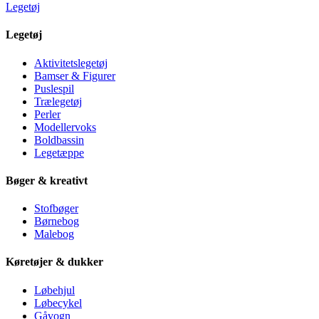
Legetøj
Legetøj
Aktivitetslegetøj
Bamser & Figurer
Puslespil
Trælegetøj
Perler
Modellervoks
Boldbassin
Legetæppe
Bøger & kreativt
Stofbøger
Børnebog
Malebog
Køretøjer & dukker
Løbehjul
Løbecykel
Gåvogn