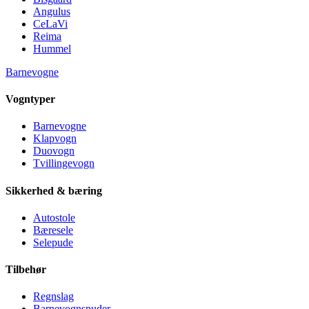
Angulus
CeLaVi
Reima
Hummel
Barnevogne
Vogntyper
Barnevogne
Klapvogn
Duovogn
Tvillingevogn
Sikkerhed & bæring
Autostole
Bæresele
Selepude
Tilbehør
Regnslag
Barnevognspuder