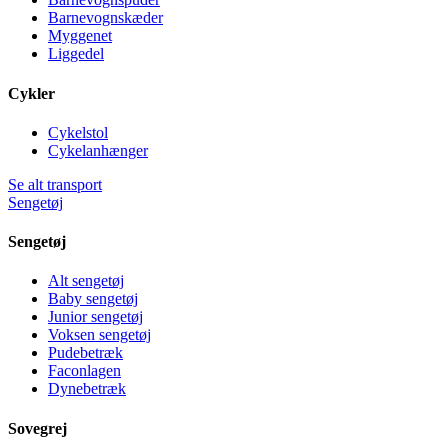
Barnevognskæder
Myggenet
Liggedel
Cykler
Cykelstol
Cykelanhænger
Se alt transport
Sengetøj
Sengetøj
Alt sengetøj
Baby sengetøj
Junior sengetøj
Voksen sengetøj
Pudebetræk
Faconlagen
Dynebetræk
Sovegrej