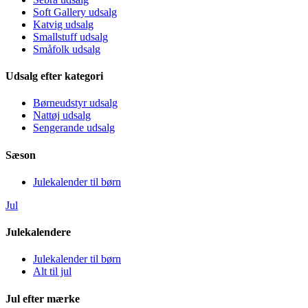
Soft Gallery udsalg
Katvig udsalg
Smallstuff udsalg
Småfolk udsalg
Udsalg efter kategori
Børneudstyr udsalg
Nattøj udsalg
Sengerande udsalg
Sæson
Julekalender til børn
Jul
Julekalendere
Julekalender til børn
Alt til jul
Jul efter mærke