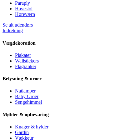
Paraply
Havestol
Høreværn
Se alt udendørs
Indretning
Vægdekoration
Plakater
Wallstickers
Flagranker
Belysning & uroer
Natlamper
Baby Uroer
Sengehimmel
Møbler & opbevaring
Knager & hylder
Gardin
Vækkeur