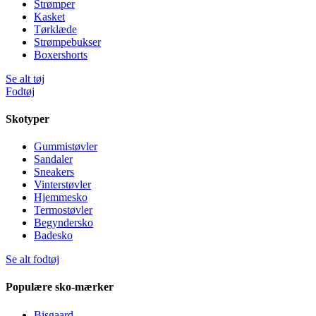
Strømper
Kasket
Tørklæde
Strømpebukser
Boxershorts
Se alt tøj
Fodtøj
Skotyper
Gummistøvler
Sandaler
Sneakers
Vinterstøvler
Hjemmesko
Termostøvler
Begyndersko
Badesko
Se alt fodtøj
Populære sko-mærker
Bisgaard