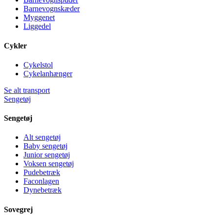
Barnevognskæder
Myggenet
Liggedel
Cykler
Cykelstol
Cykelanhænger
Se alt transport
Sengetøj
Sengetøj
Alt sengetøj
Baby sengetøj
Junior sengetøj
Voksen sengetøj
Pudebetræk
Faconlagen
Dynebetræk
Sovegrej