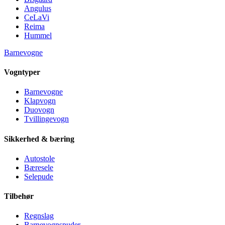
Angulus
CeLaVi
Reima
Hummel
Barnevogne
Vogntyper
Barnevogne
Klapvogn
Duovogn
Tvillingevogn
Sikkerhed & bæring
Autostole
Bæresele
Selepude
Tilbehør
Regnslag
Barnevognspuder