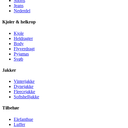
Shorts
Jeans
Nederdel
Kjoler & helkrop
Kjole
Heldragter
Body
Flyverdragt
Pyjamas
Svøb
Jakker
Vinterjakke
Dynejakke
Fleecejakke
Softshelljakke
Tilbehør
Elefanthue
Luffer