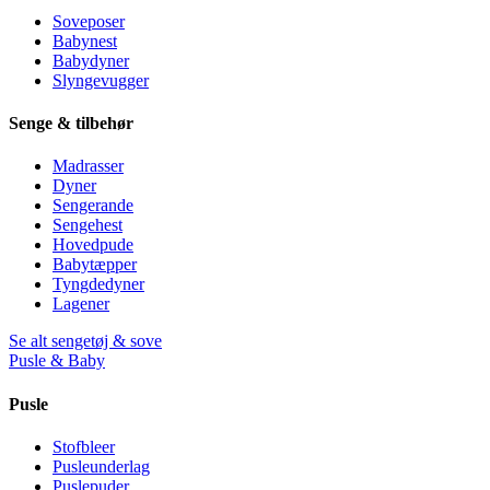
Soveposer
Babynest
Babydyner
Slyngevugger
Senge & tilbehør
Madrasser
Dyner
Sengerande
Sengehest
Hovedpude
Babytæpper
Tyngdedyner
Lagener
Se alt sengetøj & sove
Pusle & Baby
Pusle
Stofbleer
Pusleunderlag
Puslepuder