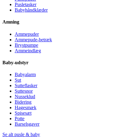
Pusletasker
Babyhåndklæder
Amning
Ammepuder
Ammepude-betræk
Brystpumpe
Ammeindlæg
Baby-udstyr
Babyalarm
Sut
Sutteflasker
Suttesnor
Nusseklud
Bidering
Hagesmæk
Spisesæt
Potte
Barselsgaver
Se alt pusle & baby