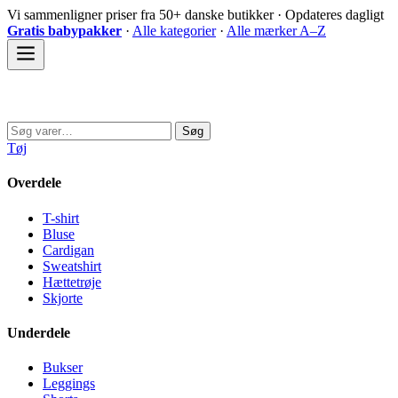
Spring
Vi sammenligner priser fra 50+ danske butikker · Opdateres dagligt
til
Gratis babypakker
·
Alle kategorier
·
Alle mærker A–Z
indhold
Sovedyret
Søg
Søg
efter:
Tøj
Overdele
T-shirt
Bluse
Cardigan
Sweatshirt
Hættetrøje
Skjorte
Underdele
Bukser
Leggings