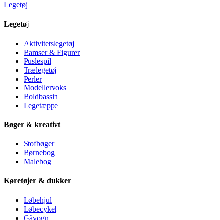
Legetøj
Legetøj
Aktivitetslegetøj
Bamser & Figurer
Puslespil
Trælegetøj
Perler
Modellervoks
Boldbassin
Legetæppe
Bøger & kreativt
Stofbøger
Børnebog
Malebog
Køretøjer & dukker
Løbehjul
Løbecykel
Gåvogn