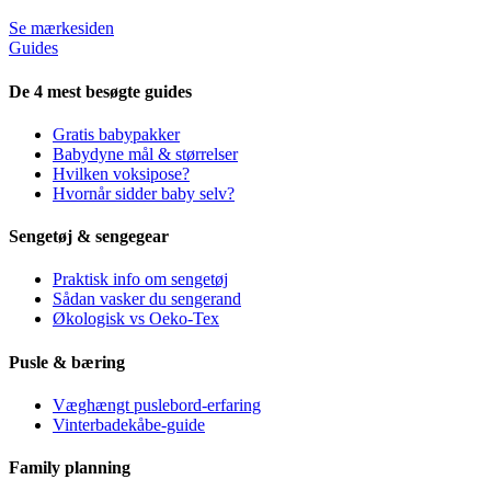
Se mærkesiden
Guides
De 4 mest besøgte guides
Gratis babypakker
Babydyne mål & størrelser
Hvilken voksipose?
Hvornår sidder baby selv?
Sengetøj & sengegear
Praktisk info om sengetøj
Sådan vasker du sengerand
Økologisk vs Oeko-Tex
Pusle & bæring
Væghængt puslebord-erfaring
Vinterbadekåbe-guide
Family planning