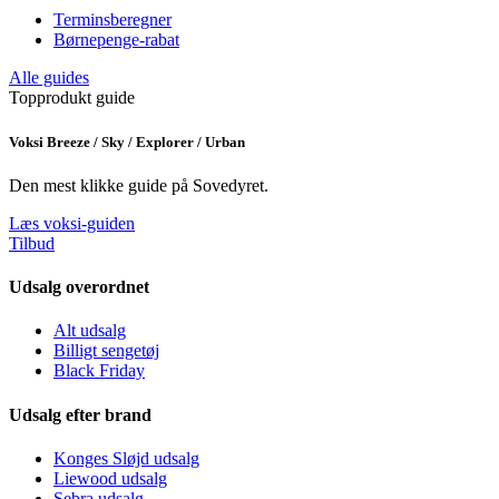
Terminsberegner
Børnepenge-rabat
Alle guides
Topprodukt guide
Voksi Breeze / Sky / Explorer / Urban
Den mest klikke guide på Sovedyret.
Læs voksi-guiden
Tilbud
Udsalg overordnet
Alt udsalg
Billigt sengetøj
Black Friday
Udsalg efter brand
Konges Sløjd udsalg
Liewood udsalg
Sebra udsalg