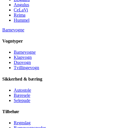
Angulus
CeLaVi
Reima
Hummel
Barnevogne
Vogntyper
Barnevogne
Klapvogn
Duovogn
Tvillingevogn
Sikkerhed & bæring
Autostole
Bæresele
Selepude
Tilbehør
Regnslag
Barnevognspuder