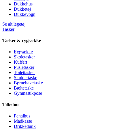
Dukkehus
Dukketøj
Dukkevogn
Se alt legetøj
Tasker
Tasker & rygsække
Rygsække
Skoletasker
Kuffert
Pusletasker
Toilettasker
Skuldertaske
Børnehavetaske
Bæltetaske
Gymnastikpose
Tilbehør
Penalhus
Madkasse
Drikkedunk