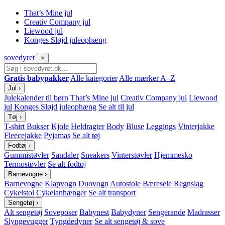
That’s Mine jul
Creativ Company jul
Liewood jul
Konges Sløjd juleophæng
sove
dyret
×
Gratis babypakker
Alle kategorier
Alle mærker A–Z
Jul
›
Julekalender til børn
That’s Mine jul
Creativ Company jul
Liewood
jul
Konges Sløjd juleophæng
Se alt til jul
Tøj
›
T-shirt
Bukser
Kjole
Heldragter
Body
Bluse
Leggings
Vinterjakke
Fleecejakke
Pyjamas
Se alt tøj
Fodtøj
›
Gummistøvler
Sandaler
Sneakers
Vinterstøvler
Hjemmesko
Termostøvler
Se alt fodtøj
Barnevogne
›
Barnevogne
Klapvogn
Duovogn
Autostole
Bæresele
Regnslag
Cykelstol
Cykelanhænger
Se alt transport
Sengetøj
›
Alt sengetøj
Soveposer
Babynest
Babydyner
Sengerande
Madrasser
Slyngevugger
Tyngdedyner
Se alt sengetøj & sove