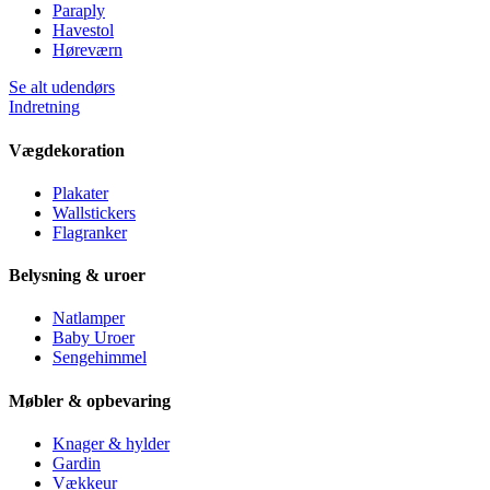
Paraply
Havestol
Høreværn
Se alt udendørs
Indretning
Vægdekoration
Plakater
Wallstickers
Flagranker
Belysning & uroer
Natlamper
Baby Uroer
Sengehimmel
Møbler & opbevaring
Knager & hylder
Gardin
Vækkeur