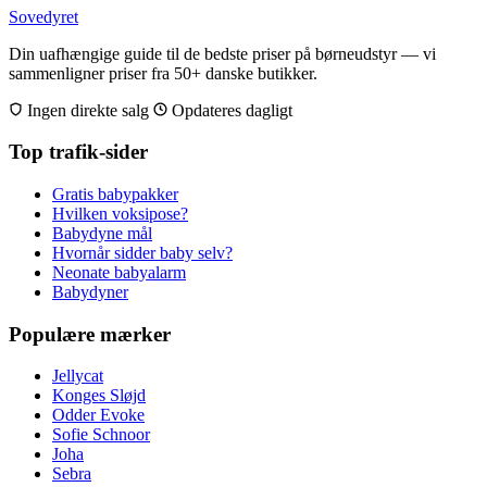
Sovedyret
Din uafhængige guide til de bedste priser på børneudstyr — vi
sammenligner priser fra 50+ danske butikker.
Ingen direkte salg
Opdateres dagligt
Top trafik-sider
Gratis babypakker
Hvilken voksipose?
Babydyne mål
Hvornår sidder baby selv?
Neonate babyalarm
Babydyner
Populære mærker
Jellycat
Konges Sløjd
Odder Evoke
Sofie Schnoor
Joha
Sebra