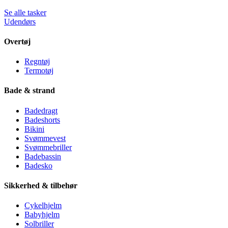
Se alle tasker
Udendørs
Overtøj
Regntøj
Termotøj
Bade & strand
Badedragt
Badeshorts
Bikini
Svømmevest
Svømmebriller
Badebassin
Badesko
Sikkerhed & tilbehør
Cykelhjelm
Babyhjelm
Solbriller