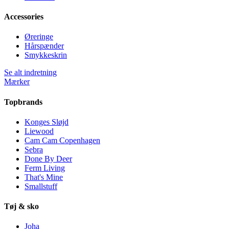
Accessories
Øreringe
Hårspænder
Smykkeskrin
Se alt indretning
Mærker
Topbrands
Konges Sløjd
Liewood
Cam Cam Copenhagen
Sebra
Done By Deer
Ferm Living
That's Mine
Smallstuff
Tøj & sko
Joha