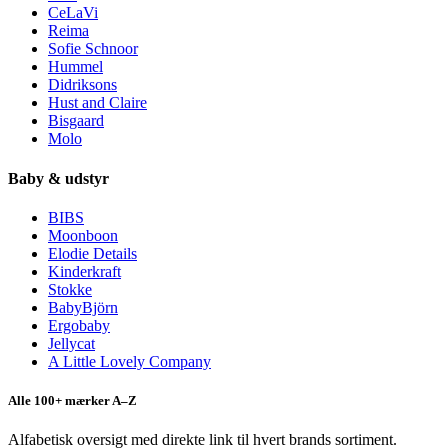
CeLaVi
Reima
Sofie Schnoor
Hummel
Didriksons
Hust and Claire
Bisgaard
Molo
Baby & udstyr
BIBS
Moonboon
Elodie Details
Kinderkraft
Stokke
BabyBjörn
Ergobaby
Jellycat
A Little Lovely Company
Alle 100+ mærker A–Z
Alfabetisk oversigt med direkte link til hvert brands sortiment.