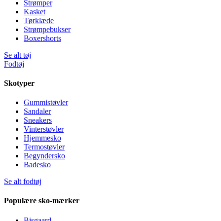
Strømper
Kasket
Tørklæde
Strømpebukser
Boxershorts
Se alt tøj
Fodtøj
Skotyper
Gummistøvler
Sandaler
Sneakers
Vinterstøvler
Hjemmesko
Termostøvler
Begyndersko
Badesko
Se alt fodtøj
Populære sko-mærker
Bisgaard