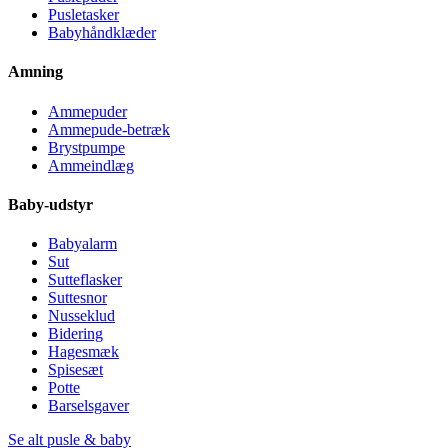
Pusletasker
Babyhåndklæder
Amning
Ammepuder
Ammepude-betræk
Brystpumpe
Ammeindlæg
Baby-udstyr
Babyalarm
Sut
Sutteflasker
Suttesnor
Nusseklud
Bidering
Hagesmæk
Spisesæt
Potte
Barselsgaver
Se alt pusle & baby