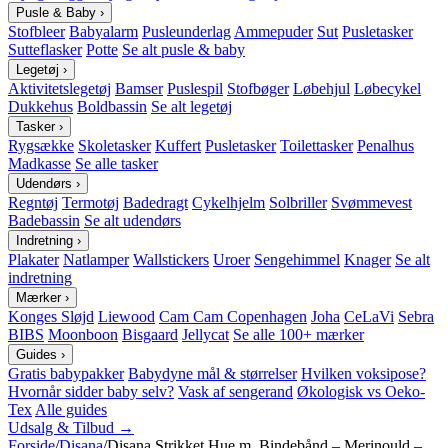
Pusle & Baby
›
Stofbleer
Babyalarm
Pusleunderlag
Ammepuder
Sut
Pusletasker
Sutteflasker
Potte
Se alt pusle & baby
Legetøj
›
Aktivitetslegetøj
Bamser
Puslespil
Stofbøger
Løbehjul
Løbecykel
Dukkehus
Boldbassin
Se alt legetøj
Tasker
›
Rygsække
Skoletasker
Kuffert
Pusletasker
Toilettasker
Penalhus
Madkasse
Se alle tasker
Udendørs
›
Regntøj
Termotøj
Badedragt
Cykelhjelm
Solbriller
Svømmevest
Badebassin
Se alt udendørs
Indretning
›
Plakater
Natlamper
Wallstickers
Uroer
Sengehimmel
Knager
Se alt
indretning
Mærker
›
Konges Sløjd
Liewood
Cam Cam Copenhagen
Joha
CeLaVi
Sebra
BIBS
Moonboon
Bisgaard
Jellycat
Se alle 100+ mærker
Guides
›
Gratis babypakker
Babydyne mål & størrelser
Hvilken voksipose?
Hvornår sidder baby selv?
Vask af sengerand
Økologisk vs Oeko-
Tex
Alle guides
Udsalg & Tilbud →
Forside
/
Disana
/
Disana Strikket Hue m. Bindebånd – Merinould –