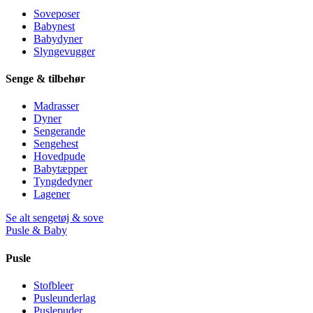
Soveposer
Babynest
Babydyner
Slyngevugger
Senge & tilbehør
Madrasser
Dyner
Sengerande
Sengehest
Hovedpude
Babytæpper
Tyngdedyner
Lagener
Se alt sengetøj & sove
Pusle & Baby
Pusle
Stofbleer
Pusleunderlag
Puslepuder