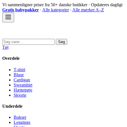
Spring
Vi sammenligner priser fra 50+ danske butikker · Opdateres dagligt
til
Gratis babypakker
·
Alle kategorier
·
Alle mærker A–Z
indhold
Sovedyret
Søg
Søg
efter:
Tøj
Overdele
T-shirt
Bluse
Cardigan
Sweatshirt
Hættetrøje
Skjorte
Underdele
Bukser
Leggings