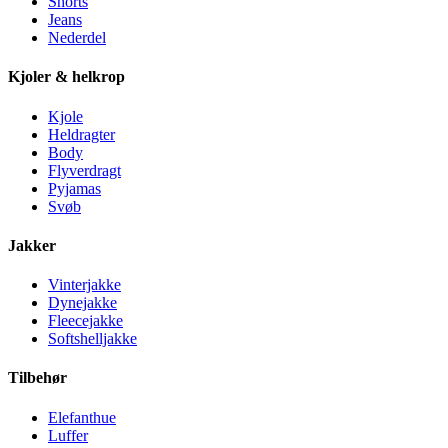
Shorts
Jeans
Nederdel
Kjoler & helkrop
Kjole
Heldragter
Body
Flyverdragt
Pyjamas
Svøb
Jakker
Vinterjakke
Dynejakke
Fleecejakke
Softshelljakke
Tilbehør
Elefanthue
Luffer