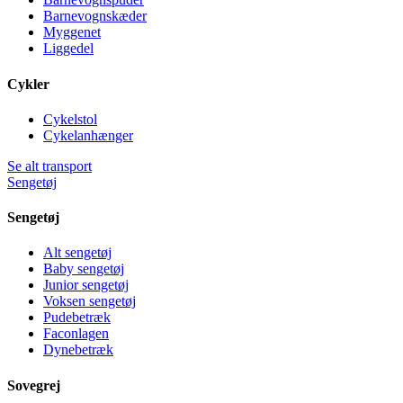
Barnevognskæder
Myggenet
Liggedel
Cykler
Cykelstol
Cykelanhænger
Se alt transport
Sengetøj
Sengetøj
Alt sengetøj
Baby sengetøj
Junior sengetøj
Voksen sengetøj
Pudebetræk
Faconlagen
Dynebetræk
Sovegrej