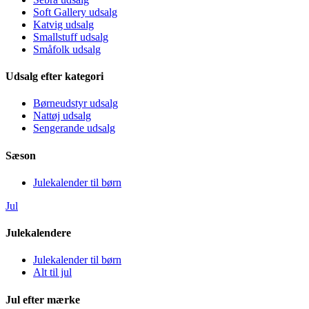
Soft Gallery udsalg
Katvig udsalg
Smallstuff udsalg
Småfolk udsalg
Udsalg efter kategori
Børneudstyr udsalg
Nattøj udsalg
Sengerande udsalg
Sæson
Julekalender til børn
Jul
Julekalendere
Julekalender til børn
Alt til jul
Jul efter mærke