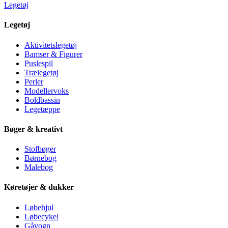
Legetøj
Legetøj
Aktivitetslegetøj
Bamser & Figurer
Puslespil
Trælegetøj
Perler
Modellervoks
Boldbassin
Legetæppe
Bøger & kreativt
Stofbøger
Børnebog
Malebog
Køretøjer & dukker
Løbehjul
Løbecykel
Gåvogn