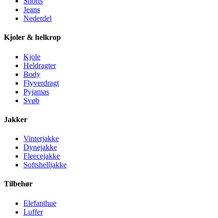
Shorts
Jeans
Nederdel
Kjoler & helkrop
Kjole
Heldragter
Body
Flyverdragt
Pyjamas
Svøb
Jakker
Vinterjakke
Dynejakke
Fleecejakke
Softshelljakke
Tilbehør
Elefanthue
Luffer