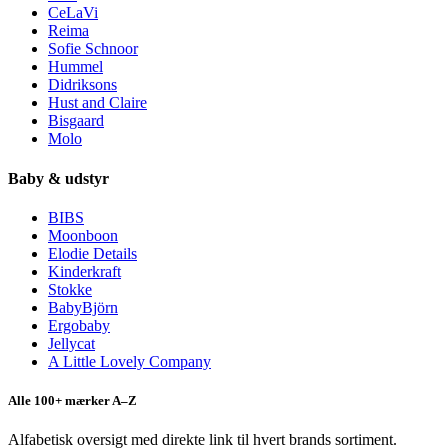
CeLaVi
Reima
Sofie Schnoor
Hummel
Didriksons
Hust and Claire
Bisgaard
Molo
Baby & udstyr
BIBS
Moonboon
Elodie Details
Kinderkraft
Stokke
BabyBjörn
Ergobaby
Jellycat
A Little Lovely Company
Alle 100+ mærker A–Z
Alfabetisk oversigt med direkte link til hvert brands sortiment.