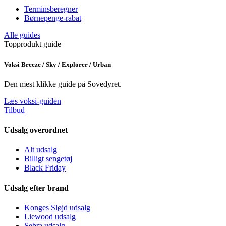
Terminsberegner
Børnepenge-rabat
Alle guides
Topprodukt guide
Voksi Breeze / Sky / Explorer / Urban
Den mest klikke guide på Sovedyret.
Læs voksi-guiden
Tilbud
Udsalg overordnet
Alt udsalg
Billigt sengetøj
Black Friday
Udsalg efter brand
Konges Sløjd udsalg
Liewood udsalg
Sebra udsalg