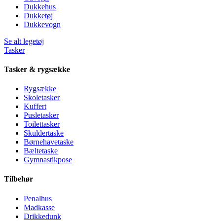
Dukkehus
Dukketøj
Dukkevogn
Se alt legetøj
Tasker
Tasker & rygsække
Rygsække
Skoletasker
Kuffert
Pusletasker
Toilettasker
Skuldertaske
Børnehavetaske
Bæltetaske
Gymnastikpose
Tilbehør
Penalhus
Madkasse
Drikkedunk