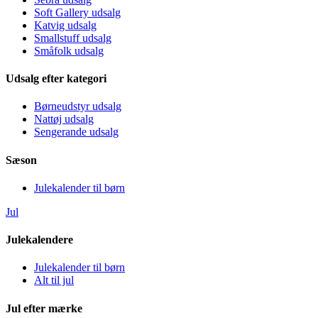
Soft Gallery udsalg
Katvig udsalg
Smallstuff udsalg
Småfolk udsalg
Udsalg efter kategori
Børneudstyr udsalg
Nattøj udsalg
Sengerande udsalg
Sæson
Julekalender til børn
Jul
Julekalendere
Julekalender til børn
Alt til jul
Jul efter mærke