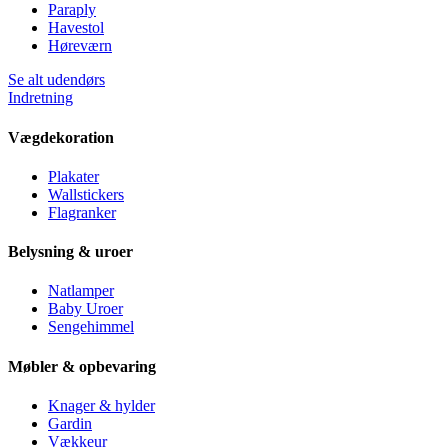
Paraply
Havestol
Høreværn
Se alt udendørs
Indretning
Vægdekoration
Plakater
Wallstickers
Flagranker
Belysning & uroer
Natlamper
Baby Uroer
Sengehimmel
Møbler & opbevaring
Knager & hylder
Gardin
Vækkeur