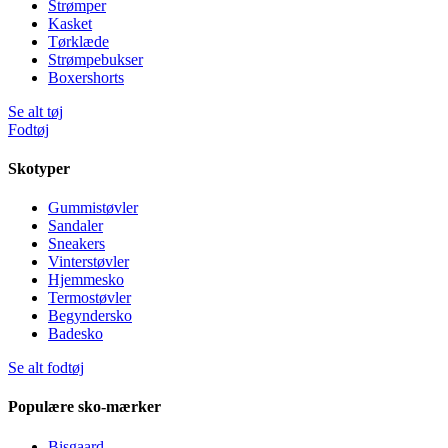
Strømper
Kasket
Tørklæde
Strømpebukser
Boxershorts
Se alt tøj
Fodtøj
Skotyper
Gummistøvler
Sandaler
Sneakers
Vinterstøvler
Hjemmesko
Termostøvler
Begyndersko
Badesko
Se alt fodtøj
Populære sko-mærker
Bisgaard