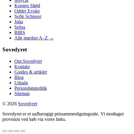
Jellycat
Konges Sløjd
Odder Evoke
Sofie Schnoor
Joha
Sebra
BIBS
Alle mærker A–Z →
Sovedyret
Om Sovedyret
Kontakt
Guides & artikler
Blog
Udsalg
Persondatapolitik
Sitemap
© 2026
Sovedyret
Sovedyret er et uafhængigt prissammenligningssite. Vi modtager
provision ved køb via vores links.