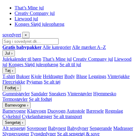
That’s Mine jul
Creativ Company jul
Liewood jul
Konges Sløjd juleophæng
sove
dyret
×
Gratis babypakker
Alle kategorier
Alle mærker A–Z
Jul
›
Julekalender til børn
That’s Mine jul
Creativ Company jul
Liewood
jul
Konges Sløjd juleophæng
Se alt til jul
Tøj
›
T-shirt
Bukser
Kjole
Heldragter
Body
Bluse
Leggings
Vinterjakke
Fleecejakke
Pyjamas
Se alt tøj
Fodtøj
›
Gummistøvler
Sandaler
Sneakers
Vinterstøvler
Hjemmesko
Termostøvler
Se alt fodtøj
Barnevogne
›
Barnevogne
Klapvogn
Duovogn
Autostole
Bæresele
Regnslag
Cykelstol
Cykelanhænger
Se alt transport
Sengetøj
›
Alt sengetøj
Soveposer
Babynest
Babydyner
Sengerande
Madrasser
Slyngevugger
Tyngdedyner
Se alt sengetøj & sove