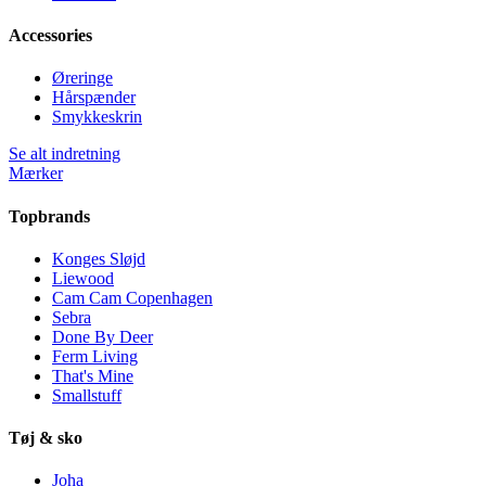
Accessories
Øreringe
Hårspænder
Smykkeskrin
Se alt indretning
Mærker
Topbrands
Konges Sløjd
Liewood
Cam Cam Copenhagen
Sebra
Done By Deer
Ferm Living
That's Mine
Smallstuff
Tøj & sko
Joha