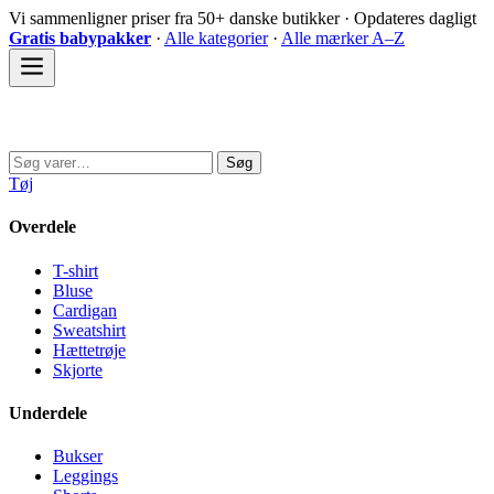
Spring
Vi sammenligner priser fra 50+ danske butikker · Opdateres dagligt
til
Gratis babypakker
·
Alle kategorier
·
Alle mærker A–Z
indhold
Sovedyret
Søg
Søg
efter:
Tøj
Overdele
T-shirt
Bluse
Cardigan
Sweatshirt
Hættetrøje
Skjorte
Underdele
Bukser
Leggings