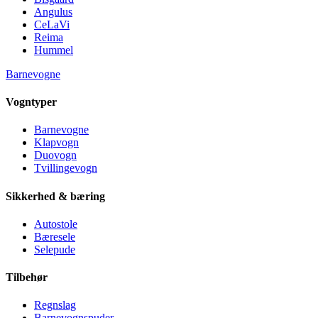
Angulus
CeLaVi
Reima
Hummel
Barnevogne
Vogntyper
Barnevogne
Klapvogn
Duovogn
Tvillingevogn
Sikkerhed & bæring
Autostole
Bæresele
Selepude
Tilbehør
Regnslag
Barnevognspuder