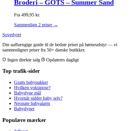
Broderi – GOTS – Summer Sand
Fra
499,95
kr.
Sammenlign 2 priser →
Sovedyret
Din uafhængige guide til de bedste priser på børneudstyr — vi
sammenligner priser fra 50+ danske butikker.
Ingen direkte salg
Opdateres dagligt
Top trafik-sider
Gratis babypakker
Hvilken voksipose?
Babydyne mål
Hvornår sidder baby selv?
Neonate babyalarm
Babydyner
Populære mærker