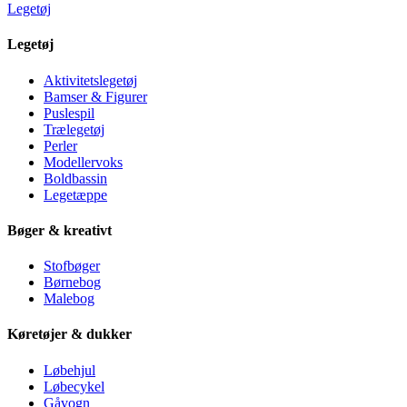
Legetøj
Legetøj
Aktivitetslegetøj
Bamser & Figurer
Puslespil
Trælegetøj
Perler
Modellervoks
Boldbassin
Legetæppe
Bøger & kreativt
Stofbøger
Børnebog
Malebog
Køretøjer & dukker
Løbehjul
Løbecykel
Gåvogn