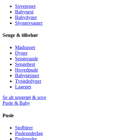
Soveposer
Babynest
Babydyner
Slyngevugger
Senge & tilbehør
Madrasser
Dyner
Sengerande
Sengehest
Hovedpude
Babytæpper
Tyngdedyner
Lagener
Se alt sengetøj & sove
Pusle & Baby
Pusle
Stofbleer
Pusleunderlag
Puslepuder