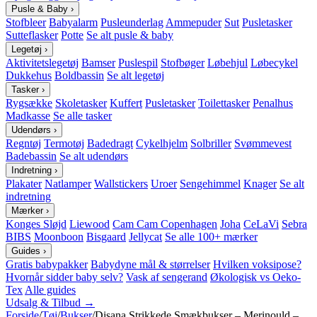
Pusle & Baby
›
Stofbleer
Babyalarm
Pusleunderlag
Ammepuder
Sut
Pusletasker
Sutteflasker
Potte
Se alt pusle & baby
Legetøj
›
Aktivitetslegetøj
Bamser
Puslespil
Stofbøger
Løbehjul
Løbecykel
Dukkehus
Boldbassin
Se alt legetøj
Tasker
›
Rygsække
Skoletasker
Kuffert
Pusletasker
Toilettasker
Penalhus
Madkasse
Se alle tasker
Udendørs
›
Regntøj
Termotøj
Badedragt
Cykelhjelm
Solbriller
Svømmevest
Badebassin
Se alt udendørs
Indretning
›
Plakater
Natlamper
Wallstickers
Uroer
Sengehimmel
Knager
Se alt
indretning
Mærker
›
Konges Sløjd
Liewood
Cam Cam Copenhagen
Joha
CeLaVi
Sebra
BIBS
Moonboon
Bisgaard
Jellycat
Se alle 100+ mærker
Guides
›
Gratis babypakker
Babydyne mål & størrelser
Hvilken voksipose?
Hvornår sidder baby selv?
Vask af sengerand
Økologisk vs Oeko-
Tex
Alle guides
Udsalg & Tilbud →
Forside
/
Tøj
/
Bukser
/
Disana Strikkede Smækbukser – Merinould –