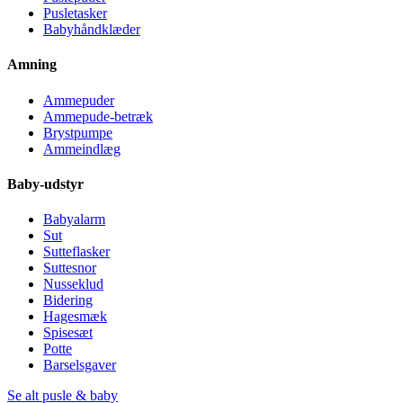
Pusletasker
Babyhåndklæder
Amning
Ammepuder
Ammepude-betræk
Brystpumpe
Ammeindlæg
Baby-udstyr
Babyalarm
Sut
Sutteflasker
Suttesnor
Nusseklud
Bidering
Hagesmæk
Spisesæt
Potte
Barselsgaver
Se alt pusle & baby