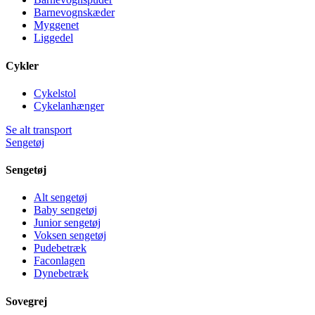
Barnevognskæder
Myggenet
Liggedel
Cykler
Cykelstol
Cykelanhænger
Se alt transport
Sengetøj
Sengetøj
Alt sengetøj
Baby sengetøj
Junior sengetøj
Voksen sengetøj
Pudebetræk
Faconlagen
Dynebetræk
Sovegrej