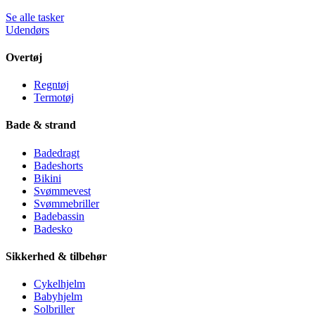
Se alle tasker
Udendørs
Overtøj
Regntøj
Termotøj
Bade & strand
Badedragt
Badeshorts
Bikini
Svømmevest
Svømmebriller
Badebassin
Badesko
Sikkerhed & tilbehør
Cykelhjelm
Babyhjelm
Solbriller