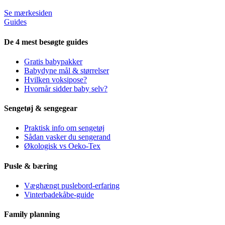
Se mærkesiden
Guides
De 4 mest besøgte guides
Gratis babypakker
Babydyne mål & størrelser
Hvilken voksipose?
Hvornår sidder baby selv?
Sengetøj & sengegear
Praktisk info om sengetøj
Sådan vasker du sengerand
Økologisk vs Oeko-Tex
Pusle & bæring
Væghængt puslebord-erfaring
Vinterbadekåbe-guide
Family planning