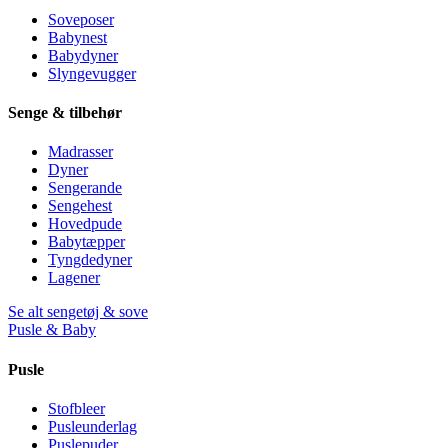
Soveposer
Babynest
Babydyner
Slyngevugger
Senge & tilbehør
Madrasser
Dyner
Sengerande
Sengehest
Hovedpude
Babytæpper
Tyngdedyner
Lagener
Se alt sengetøj & sove
Pusle & Baby
Pusle
Stofbleer
Pusleunderlag
Puslepuder