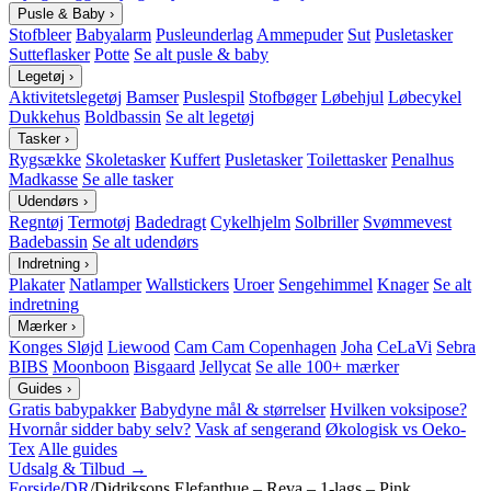
Pusle & Baby
›
Stofbleer
Babyalarm
Pusleunderlag
Ammepuder
Sut
Pusletasker
Sutteflasker
Potte
Se alt pusle & baby
Legetøj
›
Aktivitetslegetøj
Bamser
Puslespil
Stofbøger
Løbehjul
Løbecykel
Dukkehus
Boldbassin
Se alt legetøj
Tasker
›
Rygsække
Skoletasker
Kuffert
Pusletasker
Toilettasker
Penalhus
Madkasse
Se alle tasker
Udendørs
›
Regntøj
Termotøj
Badedragt
Cykelhjelm
Solbriller
Svømmevest
Badebassin
Se alt udendørs
Indretning
›
Plakater
Natlamper
Wallstickers
Uroer
Sengehimmel
Knager
Se alt
indretning
Mærker
›
Konges Sløjd
Liewood
Cam Cam Copenhagen
Joha
CeLaVi
Sebra
BIBS
Moonboon
Bisgaard
Jellycat
Se alle 100+ mærker
Guides
›
Gratis babypakker
Babydyne mål & størrelser
Hvilken voksipose?
Hvornår sidder baby selv?
Vask af sengerand
Økologisk vs Oeko-
Tex
Alle guides
Udsalg & Tilbud →
Forside
/
DR
/
Didriksons Elefanthue – Reva – 1-lags – Pink