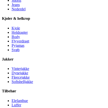
Shorts
Jeans
Nederdel
Kjoler & helkrop
Kjole
Heldragter
Body
Flyverdragt
Pyjamas
Svøb
Jakker
Vinterjakke
Dynejakke
Fleecejakke
Softshelljakke
Tilbehør
Elefanthue
Luffer