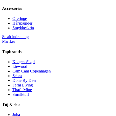
Accessories
Øreringe
Hårspænder
Smykkeskrin
Se alt indretning
Mærker
Topbrands
Konges Sløjd
Liewood
Cam Cam Copenhagen
Sebra
Done By Deer
Ferm Living
That's Mine
Smallstuff
Tøj & sko
Joha