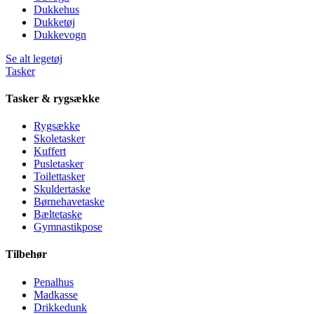
Dukkehus
Dukketøj
Dukkevogn
Se alt legetøj
Tasker
Tasker & rygsække
Rygsække
Skoletasker
Kuffert
Pusletasker
Toilettasker
Skuldertaske
Børnehavetaske
Bæltetaske
Gymnastikpose
Tilbehør
Penalhus
Madkasse
Drikkedunk