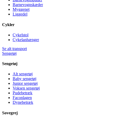
Barnevognskæder
Myggenet
Liggedel
Cykler
Cykelstol
Cykelanhænger
Se alt transport
Sengetøj
Sengetøj
Alt sengetøj
Baby sengetøj
Junior sengetøj
Voksen sengetøj
Pudebetræk
Faconlagen
Dynebetræk
Sovegrej