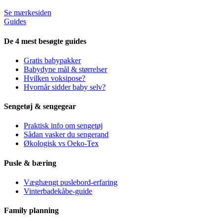
Se mærkesiden
Guides
De 4 mest besøgte guides
Gratis babypakker
Babydyne mål & størrelser
Hvilken voksipose?
Hvornår sidder baby selv?
Sengetøj & sengegear
Praktisk info om sengetøj
Sådan vasker du sengerand
Økologisk vs Oeko-Tex
Pusle & bæring
Væghængt puslebord-erfaring
Vinterbadekåbe-guide
Family planning