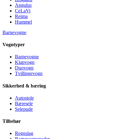
Angulus
CeLaVi
Reima
Hummel
Barnevogne
Vogntyper
Barnevogne
Klapvogn
Duovogn
Tvillingevogn
Sikkerhed & bæring
Autostole
Bæresele
Selepude
Tilbehør
Regnslag
Barnevognspuder