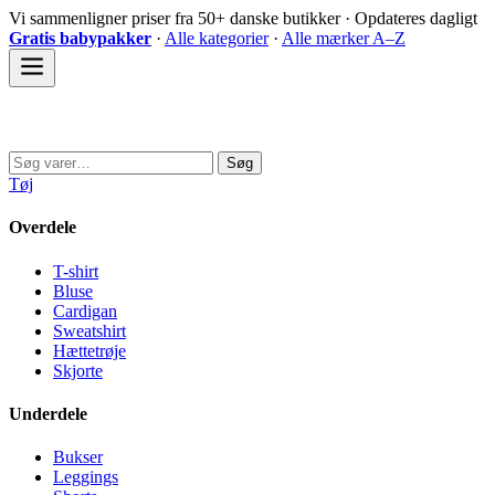
Spring
Vi sammenligner priser fra 50+ danske butikker · Opdateres dagligt
til
Gratis babypakker
·
Alle kategorier
·
Alle mærker A–Z
indhold
Sovedyret
Søg
Søg
efter:
Tøj
Overdele
T-shirt
Bluse
Cardigan
Sweatshirt
Hættetrøje
Skjorte
Underdele
Bukser
Leggings