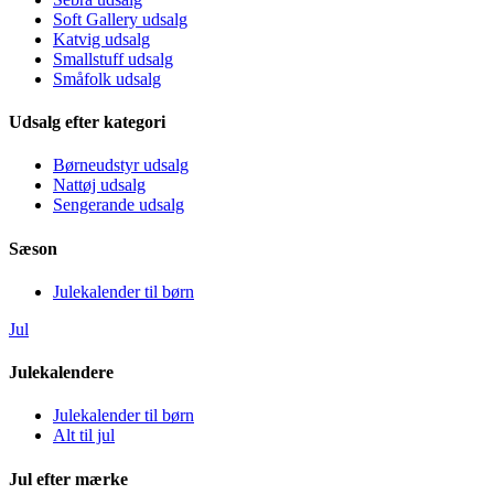
Soft Gallery udsalg
Katvig udsalg
Smallstuff udsalg
Småfolk udsalg
Udsalg efter kategori
Børneudstyr udsalg
Nattøj udsalg
Sengerande udsalg
Sæson
Julekalender til børn
Jul
Julekalendere
Julekalender til børn
Alt til jul
Jul efter mærke