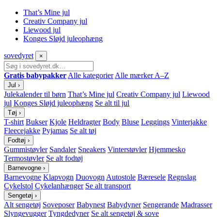
That’s Mine jul
Creativ Company jul
Liewood jul
Konges Sløjd juleophæng
sove
dyret
×
Gratis babypakker
Alle kategorier
Alle mærker A–Z
Jul
›
Julekalender til børn
That’s Mine jul
Creativ Company jul
Liewood
jul
Konges Sløjd juleophæng
Se alt til jul
Tøj
›
T-shirt
Bukser
Kjole
Heldragter
Body
Bluse
Leggings
Vinterjakke
Fleecejakke
Pyjamas
Se alt tøj
Fodtøj
›
Gummistøvler
Sandaler
Sneakers
Vinterstøvler
Hjemmesko
Termostøvler
Se alt fodtøj
Barnevogne
›
Barnevogne
Klapvogn
Duovogn
Autostole
Bæresele
Regnslag
Cykelstol
Cykelanhænger
Se alt transport
Sengetøj
›
Alt sengetøj
Soveposer
Babynest
Babydyner
Sengerande
Madrasser
Slyngevugger
Tyngdedyner
Se alt sengetøj & sove