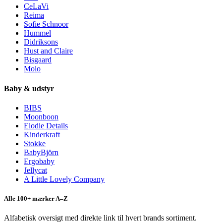
CeLaVi
Reima
Sofie Schnoor
Hummel
Didriksons
Hust and Claire
Bisgaard
Molo
Baby & udstyr
BIBS
Moonboon
Elodie Details
Kinderkraft
Stokke
BabyBjörn
Ergobaby
Jellycat
A Little Lovely Company
Alle 100+ mærker A–Z
Alfabetisk oversigt med direkte link til hvert brands sortiment.