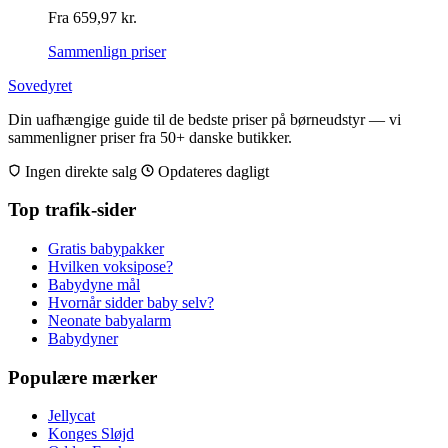
Fra
659,97
kr.
Sammenlign priser
Sovedyret
Din uafhængige guide til de bedste priser på børneudstyr — vi
sammenligner priser fra 50+ danske butikker.
Ingen direkte salg
Opdateres dagligt
Top trafik-sider
Gratis babypakker
Hvilken voksipose?
Babydyne mål
Hvornår sidder baby selv?
Neonate babyalarm
Babydyner
Populære mærker
Jellycat
Konges Sløjd