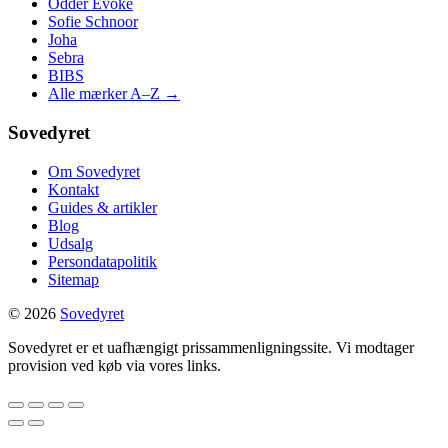
Odder Evoke
Sofie Schnoor
Joha
Sebra
BIBS
Alle mærker A–Z →
Sovedyret
Om Sovedyret
Kontakt
Guides & artikler
Blog
Udsalg
Persondatapolitik
Sitemap
© 2026
Sovedyret
Sovedyret er et uafhængigt prissammenligningssite. Vi modtager
provision ved køb via vores links.