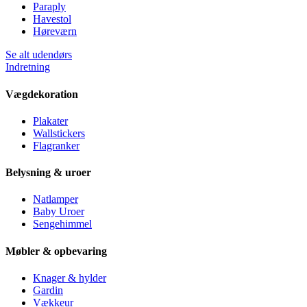
Paraply
Havestol
Høreværn
Se alt udendørs
Indretning
Vægdekoration
Plakater
Wallstickers
Flagranker
Belysning & uroer
Natlamper
Baby Uroer
Sengehimmel
Møbler & opbevaring
Knager & hylder
Gardin
Vækkeur