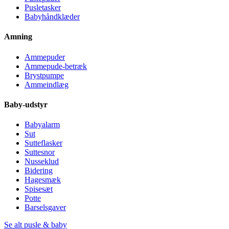
Pusletasker
Babyhåndklæder
Amning
Ammepuder
Ammepude-betræk
Brystpumpe
Ammeindlæg
Baby-udstyr
Babyalarm
Sut
Sutteflasker
Suttesnor
Nusseklud
Bidering
Hagesmæk
Spisesæt
Potte
Barselsgaver
Se alt pusle & baby