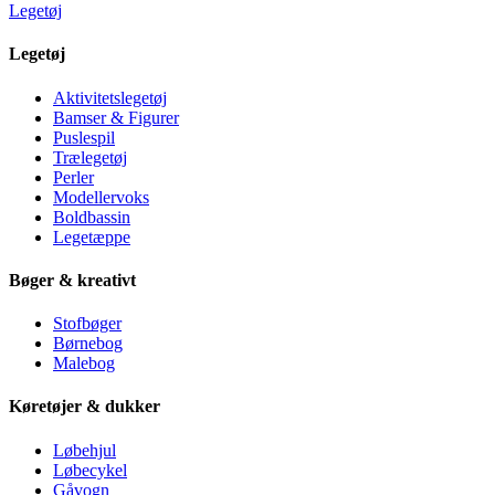
Legetøj
Legetøj
Aktivitetslegetøj
Bamser & Figurer
Puslespil
Trælegetøj
Perler
Modellervoks
Boldbassin
Legetæppe
Bøger & kreativt
Stofbøger
Børnebog
Malebog
Køretøjer & dukker
Løbehjul
Løbecykel
Gåvogn