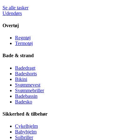
Se alle tasker
Udendørs
Overtøj
Regntøj
Termotøj
Bade & strand
Badedragt
Badeshorts
Bikini
Svømmevest
Svømmebriller
Badebassin
Badesko
Sikkerhed & tilbehør
Cykelhjelm
Babyhjelm
Solbriller