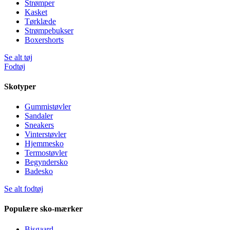
Strømper
Kasket
Tørklæde
Strømpebukser
Boxershorts
Se alt tøj
Fodtøj
Skotyper
Gummistøvler
Sandaler
Sneakers
Vinterstøvler
Hjemmesko
Termostøvler
Begyndersko
Badesko
Se alt fodtøj
Populære sko-mærker
Bisgaard