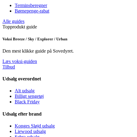
Terminsberegner
Børnepenge-rabat
Alle guides
Topprodukt guide
Voksi Breeze / Sky / Explorer / Urban
Den mest klikke guide på Sovedyret.
Læs voksi-guiden
Tilbud
Udsalg overordnet
Alt udsalg
Billigt sengetøj
Black Friday
Udsalg efter brand
Konges Sløjd udsalg
Liewood udsalg
Sebra udsalg