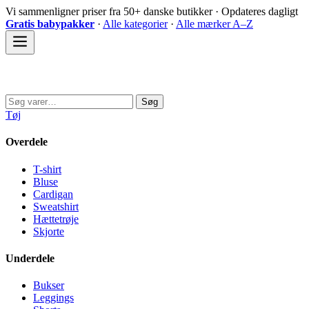
Spring
Vi sammenligner priser fra 50+ danske butikker · Opdateres dagligt
til
Gratis babypakker
·
Alle kategorier
·
Alle mærker A–Z
indhold
Sovedyret
Søg
Søg
efter:
Tøj
Overdele
T-shirt
Bluse
Cardigan
Sweatshirt
Hættetrøje
Skjorte
Underdele
Bukser
Leggings