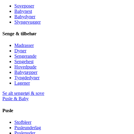
Soveposer
Babynest
Babydyner
Slyngevugger
Senge & tilbehør
Madrasser
Dyner
Sengerande
Sengehest
Hovedpude
Babytæpper
Tyngdedyner
Lagener
Se alt sengetøj & sove
Pusle & Baby
Pusle
Stofbleer
Pusleunderlag
Puslepuder