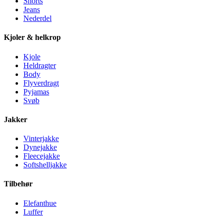
Shorts
Jeans
Nederdel
Kjoler & helkrop
Kjole
Heldragter
Body
Flyverdragt
Pyjamas
Svøb
Jakker
Vinterjakke
Dynejakke
Fleecejakke
Softshelljakke
Tilbehør
Elefanthue
Luffer