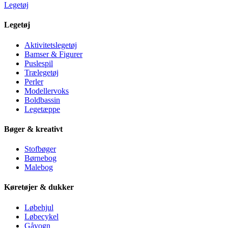
Legetøj
Legetøj
Aktivitetslegetøj
Bamser & Figurer
Puslespil
Trælegetøj
Perler
Modellervoks
Boldbassin
Legetæppe
Bøger & kreativt
Stofbøger
Børnebog
Malebog
Køretøjer & dukker
Løbehjul
Løbecykel
Gåvogn