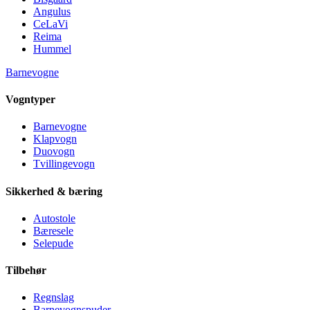
Angulus
CeLaVi
Reima
Hummel
Barnevogne
Vogntyper
Barnevogne
Klapvogn
Duovogn
Tvillingevogn
Sikkerhed & bæring
Autostole
Bæresele
Selepude
Tilbehør
Regnslag
Barnevognspuder