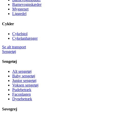
Barnevognskæder
Myggenet
Liggedel
Cykler
Cykelstol
Cykelanhænger
Se alt transport
Sengetøj
Sengetøj
Alt sengetøj
Baby sengetøj
Junior sengetøj
Voksen sengetøj
Pudebetræk
Faconlagen
Dynebetræk
Sovegrej