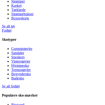
Strømper
Kasket
Tørklæde
Strømpebukser
Boxershorts
Se alt tøj
Fodtøj
Skotyper
Gummistøvler
Sandaler
Sneakers
Vinterstøvler
Hjemmesko
Termostøvler
Begyndersko
Badesko
Se alt fodtøj
Populære sko-mærker
Bisgaard