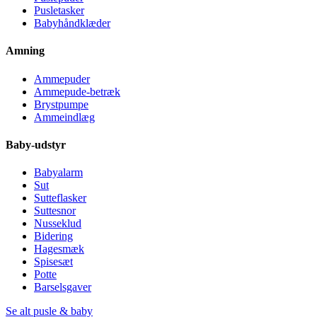
Pusletasker
Babyhåndklæder
Amning
Ammepuder
Ammepude-betræk
Brystpumpe
Ammeindlæg
Baby-udstyr
Babyalarm
Sut
Sutteflasker
Suttesnor
Nusseklud
Bidering
Hagesmæk
Spisesæt
Potte
Barselsgaver
Se alt pusle & baby