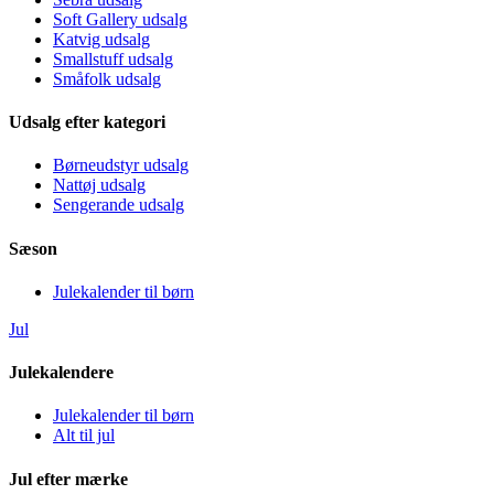
Soft Gallery udsalg
Katvig udsalg
Smallstuff udsalg
Småfolk udsalg
Udsalg efter kategori
Børneudstyr udsalg
Nattøj udsalg
Sengerande udsalg
Sæson
Julekalender til børn
Jul
Julekalendere
Julekalender til børn
Alt til jul
Jul efter mærke