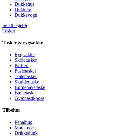
Dukkehus
Dukketøj
Dukkevogn
Se alt legetøj
Tasker
Tasker & rygsække
Rygsække
Skoletasker
Kuffert
Pusletasker
Toilettasker
Skuldertaske
Børnehavetaske
Bæltetaske
Gymnastikpose
Tilbehør
Penalhus
Madkasse
Drikkedunk