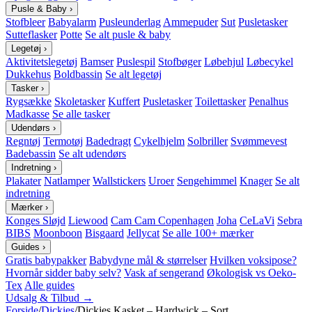
Pusle & Baby
›
Stofbleer
Babyalarm
Pusleunderlag
Ammepuder
Sut
Pusletasker
Sutteflasker
Potte
Se alt pusle & baby
Legetøj
›
Aktivitetslegetøj
Bamser
Puslespil
Stofbøger
Løbehjul
Løbecykel
Dukkehus
Boldbassin
Se alt legetøj
Tasker
›
Rygsække
Skoletasker
Kuffert
Pusletasker
Toilettasker
Penalhus
Madkasse
Se alle tasker
Udendørs
›
Regntøj
Termotøj
Badedragt
Cykelhjelm
Solbriller
Svømmevest
Badebassin
Se alt udendørs
Indretning
›
Plakater
Natlamper
Wallstickers
Uroer
Sengehimmel
Knager
Se alt
indretning
Mærker
›
Konges Sløjd
Liewood
Cam Cam Copenhagen
Joha
CeLaVi
Sebra
BIBS
Moonboon
Bisgaard
Jellycat
Se alle 100+ mærker
Guides
›
Gratis babypakker
Babydyne mål & størrelser
Hvilken voksipose?
Hvornår sidder baby selv?
Vask af sengerand
Økologisk vs Oeko-
Tex
Alle guides
Udsalg & Tilbud →
Forside
/
Dickies
/
Dickies Kasket – Hardwick – Sort