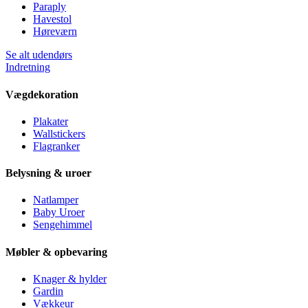
Paraply
Havestol
Høreværn
Se alt udendørs
Indretning
Vægdekoration
Plakater
Wallstickers
Flagranker
Belysning & uroer
Natlamper
Baby Uroer
Sengehimmel
Møbler & opbevaring
Knager & hylder
Gardin
Vækkeur