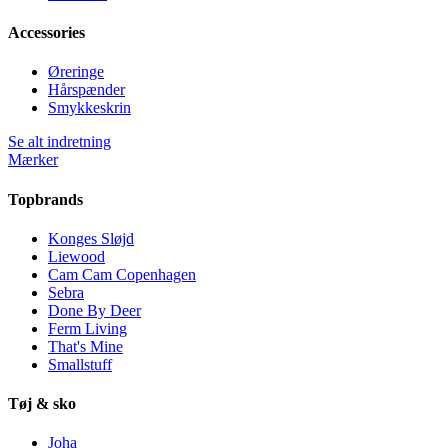
Accessories
Øreringe
Hårspænder
Smykkeskrin
Se alt indretning
Mærker
Topbrands
Konges Sløjd
Liewood
Cam Cam Copenhagen
Sebra
Done By Deer
Ferm Living
That's Mine
Smallstuff
Tøj & sko
Joha