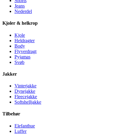
Shorts
Jeans
Nederdel
Kjoler & helkrop
Kjole
Heldragter
Body
Flyverdragt
Pyjamas
Svøb
Jakker
Vinterjakke
Dynejakke
Fleecejakke
Softshelljakke
Tilbehør
Elefanthue
Luffer