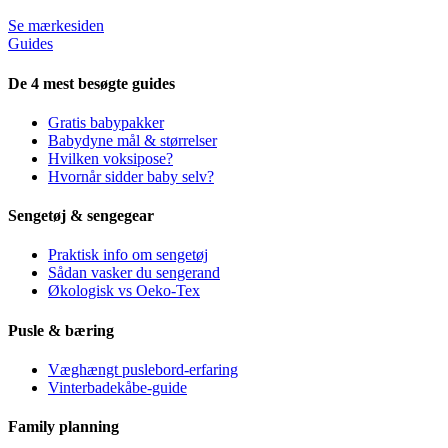
Se mærkesiden
Guides
De 4 mest besøgte guides
Gratis babypakker
Babydyne mål & størrelser
Hvilken voksipose?
Hvornår sidder baby selv?
Sengetøj & sengegear
Praktisk info om sengetøj
Sådan vasker du sengerand
Økologisk vs Oeko-Tex
Pusle & bæring
Væghængt puslebord-erfaring
Vinterbadekåbe-guide
Family planning