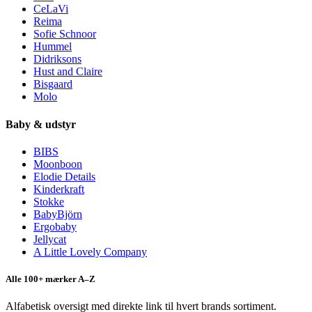
CeLaVi
Reima
Sofie Schnoor
Hummel
Didriksons
Hust and Claire
Bisgaard
Molo
Baby & udstyr
BIBS
Moonboon
Elodie Details
Kinderkraft
Stokke
BabyBjörn
Ergobaby
Jellycat
A Little Lovely Company
Alle 100+ mærker A–Z
Alfabetisk oversigt med direkte link til hvert brands sortiment.