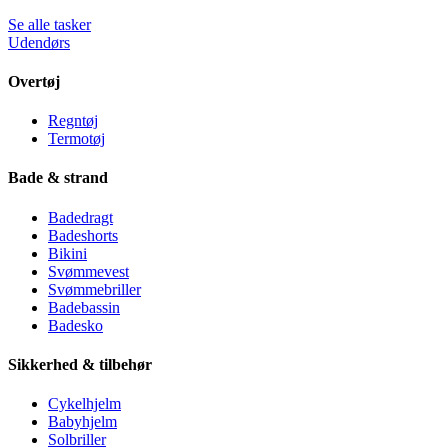
Se alle tasker
Udendørs
Overtøj
Regntøj
Termotøj
Bade & strand
Badedragt
Badeshorts
Bikini
Svømmevest
Svømmebriller
Badebassin
Badesko
Sikkerhed & tilbehør
Cykelhjelm
Babyhjelm
Solbriller