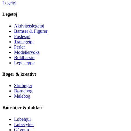
Legetøj
Legetøj
Aktivitetslegetøj
Bamser & Figurer
Puslespil
Trælegetøj
Perler
Modellervoks
Boldbassin
Legetæppe
Bøger & kreativt
Stofbøger
Børnebog
Malebog
Køretøjer & dukker
Løbehjul
Løbecykel
Gåvogn