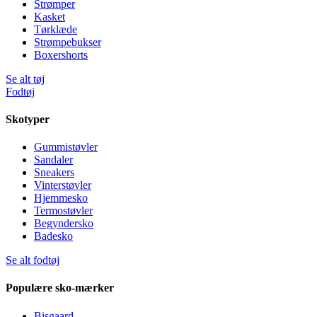
Strømper
Kasket
Tørklæde
Strømpebukser
Boxershorts
Se alt tøj
Fodtøj
Skotyper
Gummistøvler
Sandaler
Sneakers
Vinterstøvler
Hjemmesko
Termostøvler
Begyndersko
Badesko
Se alt fodtøj
Populære sko-mærker
Bisgaard