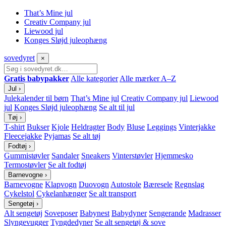
That’s Mine jul
Creativ Company jul
Liewood jul
Konges Sløjd juleophæng
sove
dyret
×
Gratis babypakker
Alle kategorier
Alle mærker A–Z
Jul
›
Julekalender til børn
That’s Mine jul
Creativ Company jul
Liewood
jul
Konges Sløjd juleophæng
Se alt til jul
Tøj
›
T-shirt
Bukser
Kjole
Heldragter
Body
Bluse
Leggings
Vinterjakke
Fleecejakke
Pyjamas
Se alt tøj
Fodtøj
›
Gummistøvler
Sandaler
Sneakers
Vinterstøvler
Hjemmesko
Termostøvler
Se alt fodtøj
Barnevogne
›
Barnevogne
Klapvogn
Duovogn
Autostole
Bæresele
Regnslag
Cykelstol
Cykelanhænger
Se alt transport
Sengetøj
›
Alt sengetøj
Soveposer
Babynest
Babydyner
Sengerande
Madrasser
Slyngevugger
Tyngdedyner
Se alt sengetøj & sove