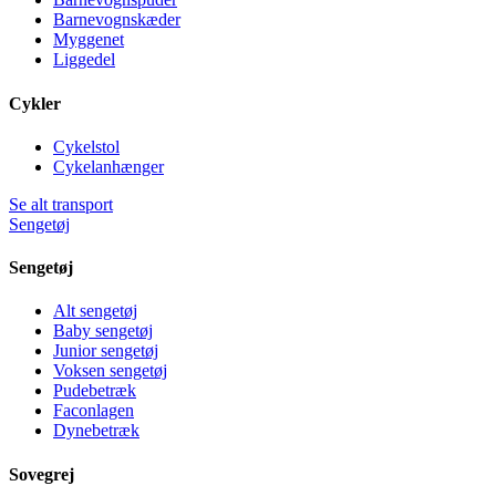
Barnevognskæder
Myggenet
Liggedel
Cykler
Cykelstol
Cykelanhænger
Se alt transport
Sengetøj
Sengetøj
Alt sengetøj
Baby sengetøj
Junior sengetøj
Voksen sengetøj
Pudebetræk
Faconlagen
Dynebetræk
Sovegrej