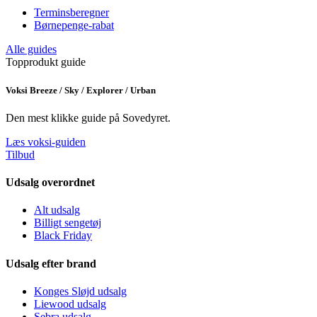
Terminsberegner
Børnepenge-rabat
Alle guides
Topprodukt guide
Voksi Breeze / Sky / Explorer / Urban
Den mest klikke guide på Sovedyret.
Læs voksi-guiden
Tilbud
Udsalg overordnet
Alt udsalg
Billigt sengetøj
Black Friday
Udsalg efter brand
Konges Sløjd udsalg
Liewood udsalg
Sebra udsalg