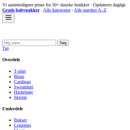
Spring
Vi sammenligner priser fra 50+ danske butikker · Opdateres dagligt
til
Gratis babypakker
·
Alle kategorier
·
Alle mærker A–Z
indhold
Sovedyret
Søg
Søg
efter:
Tøj
Overdele
T-shirt
Bluse
Cardigan
Sweatshirt
Hættetrøje
Skjorte
Underdele
Bukser
Leggings