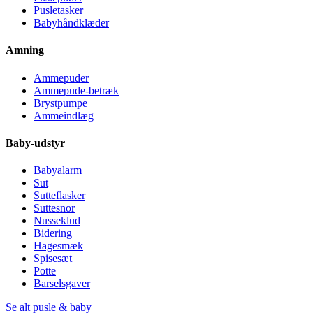
Pusletasker
Babyhåndklæder
Amning
Ammepuder
Ammepude-betræk
Brystpumpe
Ammeindlæg
Baby-udstyr
Babyalarm
Sut
Sutteflasker
Suttesnor
Nusseklud
Bidering
Hagesmæk
Spisesæt
Potte
Barselsgaver
Se alt pusle & baby