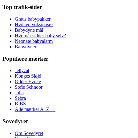
Top trafik-sider
Gratis babypakker
Hvilken voksipose?
Babydyne mål
Hvornår sidder baby selv?
Neonate babyalarm
Babydyner
Populære mærker
Jellycat
Konges Sløjd
Odder Evoke
Sofie Schnoor
Joha
Sebra
BIBS
Alle mærker A–Z →
Sovedyret
Om Sovedyret