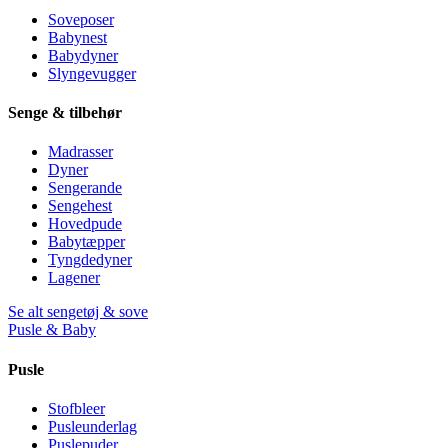
Soveposer
Babynest
Babydyner
Slyngevugger
Senge & tilbehør
Madrasser
Dyner
Sengerande
Sengehest
Hovedpude
Babytæpper
Tyngdedyner
Lagener
Se alt sengetøj & sove
Pusle & Baby
Pusle
Stofbleer
Pusleunderlag
Puslepuder