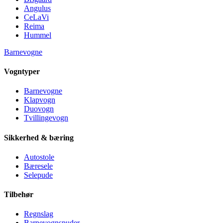
Angulus
CeLaVi
Reima
Hummel
Barnevogne
Vogntyper
Barnevogne
Klapvogn
Duovogn
Tvillingevogn
Sikkerhed & bæring
Autostole
Bæresele
Selepude
Tilbehør
Regnslag
Barnevognspuder