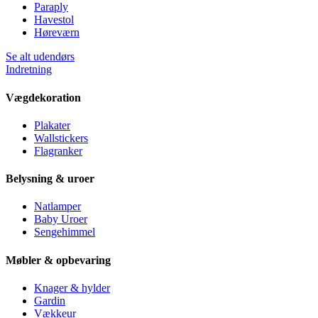
Paraply
Havestol
Høreværn
Se alt udendørs
Indretning
Vægdekoration
Plakater
Wallstickers
Flagranker
Belysning & uroer
Natlamper
Baby Uroer
Sengehimmel
Møbler & opbevaring
Knager & hylder
Gardin
Vækkeur