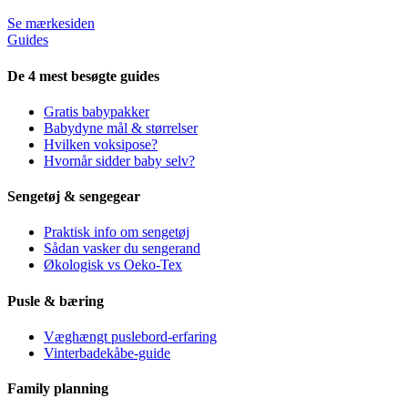
Se mærkesiden
Guides
De 4 mest besøgte guides
Gratis babypakker
Babydyne mål & størrelser
Hvilken voksipose?
Hvornår sidder baby selv?
Sengetøj & sengegear
Praktisk info om sengetøj
Sådan vasker du sengerand
Økologisk vs Oeko-Tex
Pusle & bæring
Væghængt puslebord-erfaring
Vinterbadekåbe-guide
Family planning