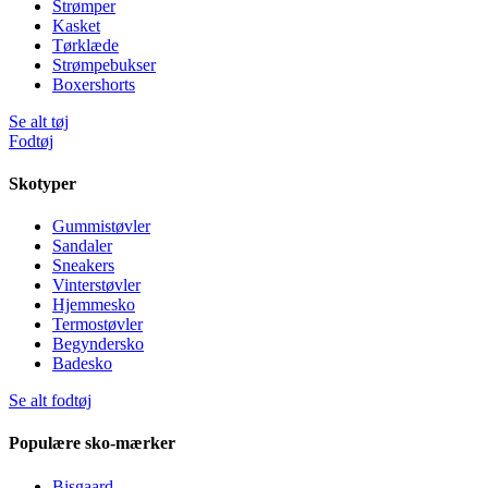
Strømper
Kasket
Tørklæde
Strømpebukser
Boxershorts
Se alt tøj
Fodtøj
Skotyper
Gummistøvler
Sandaler
Sneakers
Vinterstøvler
Hjemmesko
Termostøvler
Begyndersko
Badesko
Se alt fodtøj
Populære sko-mærker
Bisgaard