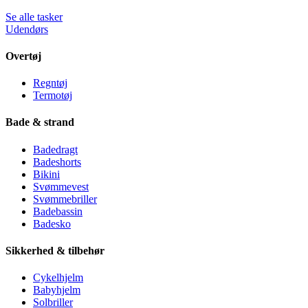
Se alle tasker
Udendørs
Overtøj
Regntøj
Termotøj
Bade & strand
Badedragt
Badeshorts
Bikini
Svømmevest
Svømmebriller
Badebassin
Badesko
Sikkerhed & tilbehør
Cykelhjelm
Babyhjelm
Solbriller