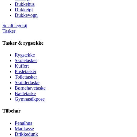
Dukkehus
Dukketøj
Dukkevogn
Se alt legetøj
Tasker
Tasker & rygsække
Rygsække
Skoletasker
Kuffert
Pusletasker
Toilettasker
Skuldertaske
Børnehavetaske
Bæltetaske
Gymnastikpose
Tilbehør
Penalhus
Madkasse
Drikkedunk