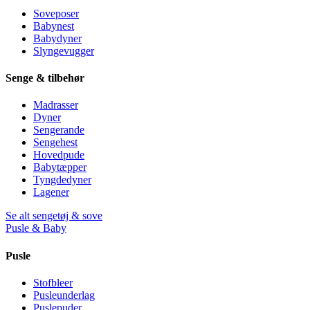
Soveposer
Babynest
Babydyner
Slyngevugger
Senge & tilbehør
Madrasser
Dyner
Sengerande
Sengehest
Hovedpude
Babytæpper
Tyngdedyner
Lagener
Se alt sengetøj & sove
Pusle & Baby
Pusle
Stofbleer
Pusleunderlag
Puslepuder