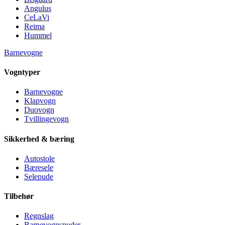
Angulus
CeLaVi
Reima
Hummel
Barnevogne
Vogntyper
Barnevogne
Klapvogn
Duovogn
Tvillingevogn
Sikkerhed & bæring
Autostole
Bæresele
Selepude
Tilbehør
Regnslag
Barnevognspuder