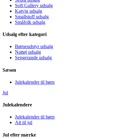
Soft Gallery udsalg
Katvig udsalg
Smallstuff udsalg
Småfolk udsalg
Udsalg efter kategori
Børneudstyr udsalg
Nattøj udsalg
Sengerande udsalg
Sæson
Julekalender til børn
Jul
Julekalendere
Julekalender til børn
Alt til jul
Jul efter mærke