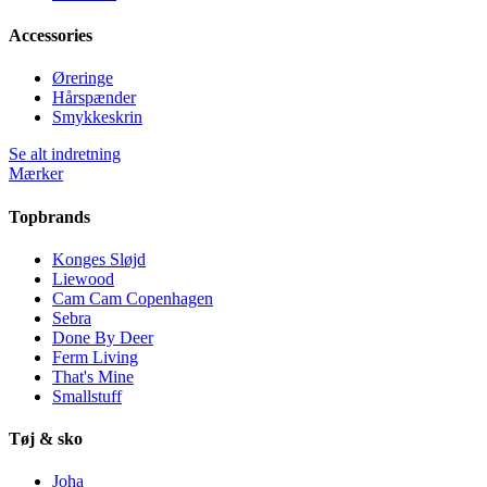
Accessories
Øreringe
Hårspænder
Smykkeskrin
Se alt indretning
Mærker
Topbrands
Konges Sløjd
Liewood
Cam Cam Copenhagen
Sebra
Done By Deer
Ferm Living
That's Mine
Smallstuff
Tøj & sko
Joha