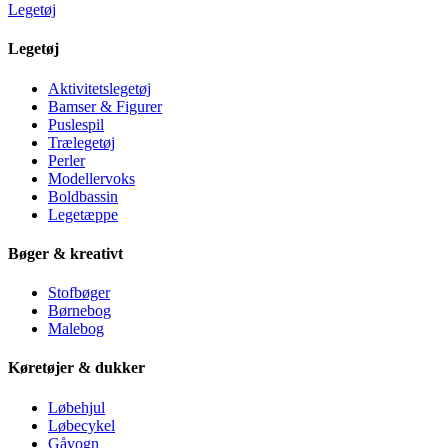
Legetøj
Legetøj
Aktivitetslegetøj
Bamser & Figurer
Puslespil
Trælegetøj
Perler
Modellervoks
Boldbassin
Legetæppe
Bøger & kreativt
Stofbøger
Børnebog
Malebog
Køretøjer & dukker
Løbehjul
Løbecykel
Gåvogn