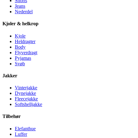
Shorts
Jeans
Nederdel
Kjoler & helkrop
Kjole
Heldragter
Body
Flyverdragt
Pyjamas
Svøb
Jakker
Vinterjakke
Dynejakke
Fleecejakke
Softshelljakke
Tilbehør
Elefanthue
Luffer