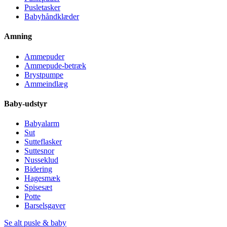
Pusletasker
Babyhåndklæder
Amning
Ammepuder
Ammepude-betræk
Brystpumpe
Ammeindlæg
Baby-udstyr
Babyalarm
Sut
Sutteflasker
Suttesnor
Nusseklud
Bidering
Hagesmæk
Spisesæt
Potte
Barselsgaver
Se alt pusle & baby