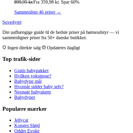
899,95
kr.
Fra
359,98
kr.
Spar 60%
Sammenlign 46 priser →
Sovedyret
Din uafhængige guide til de bedste priser på børneudstyr — vi
sammenligner priser fra 50+ danske butikker.
Ingen direkte salg
Opdateres dagligt
Top trafik-sider
Gratis babypakker
Hvilken voksipose?
Babydyne mål
Hvornår sidder baby selv?
Neonate babyalarm
Babydyner
Populære mærker
Jellycat
Konges Sløjd
Odder Evoke