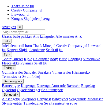
That’s Mine jul
Creativ Company jul
Liewood jul
Konges Sløjd juleophæng
sove
dyret
×
Gratis babypakker
Alle kategorier
Alle mærker A–Z
Jul
›
Julekalender til børn
That’s Mine jul
Creativ Company jul
Liewood
jul
Konges Sløjd juleophæng
Se alt til jul
Tøj
›
T-shirt
Bukser
Kjole
Heldragter
Body
Bluse
Leggings
Vinterjakke
Fleecejakke
Pyjamas
Se alt tøj
Fodtøj
›
Gummistøvler
Sandaler
Sneakers
Vinterstøvler
Hjemmesko
Termostøvler
Se alt fodtøj
Barnevogne
›
Barnevogne
Klapvogn
Duovogn
Autostole
Bæresele
Regnslag
Cykelstol
Cykelanhænger
Se alt transport
Sengetøj
›
Alt sengetøj
Soveposer
Babynest
Babydyner
Sengerande
Madrasser
Slyngevugger
Tyngdedyner
Se alt sengetøj & sove