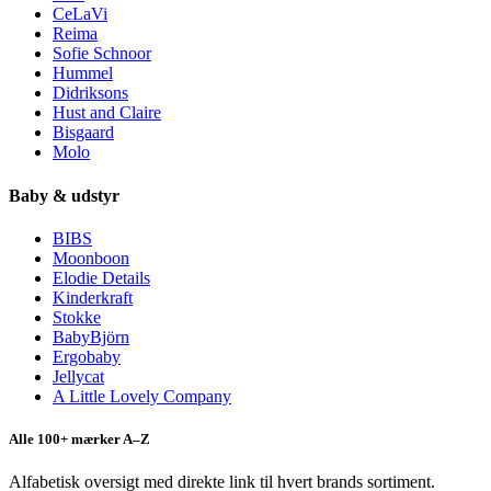
CeLaVi
Reima
Sofie Schnoor
Hummel
Didriksons
Hust and Claire
Bisgaard
Molo
Baby & udstyr
BIBS
Moonboon
Elodie Details
Kinderkraft
Stokke
BabyBjörn
Ergobaby
Jellycat
A Little Lovely Company
Alle 100+ mærker A–Z
Alfabetisk oversigt med direkte link til hvert brands sortiment.