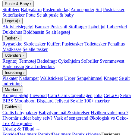
Pusle & Baby
›
Stofbleer
Babyalarm
Pusleunderlag
Ammepuder
Sut
Pusletasker
Sutteflasker
Potte
Se alt pusle & baby
Legetøj
›
Aktivitetslegetøj
Bamser
Puslespil
Stofbøger
Løbehjul
Løbecykel
Dukkehus
Boldbassin
Se alt legetøj
Tasker
›
Rygsække
Skoletasker
Kuffert
Pusletasker
Toilettasker
Penalhus
Madkasse
Se alle tasker
Udendørs
›
Regntøj
Termotøj
Badedragt
Cykelhjelm
Solbriller
Svømmevest
Badebassin
Se alt udendørs
Indretning
›
Plakater
Natlamper
Wallstickers
Uroer
Sengehimmel
Knager
Se alt
indretning
Mærker
›
Konges Sløjd
Liewood
Cam Cam Copenhagen
Joha
CeLaVi
Sebra
BIBS
Moonboon
Bisgaard
Jellycat
Se alle 100+ mærker
Guides
›
Gratis babypakker
Babydyne mål & størrelser
Hvilken voksipose?
Hvornår sidder baby selv?
Vask af sengerand
Økologisk vs Oeko-
Tex
Alle guides
Udsalg & Tilbud →
Forside
/
Designers Remix
/
Designers Remix skjorter
/
Designers