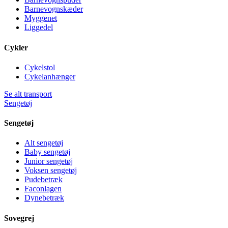
Barnevognskæder
Myggenet
Liggedel
Cykler
Cykelstol
Cykelanhænger
Se alt transport
Sengetøj
Sengetøj
Alt sengetøj
Baby sengetøj
Junior sengetøj
Voksen sengetøj
Pudebetræk
Faconlagen
Dynebetræk
Sovegrej