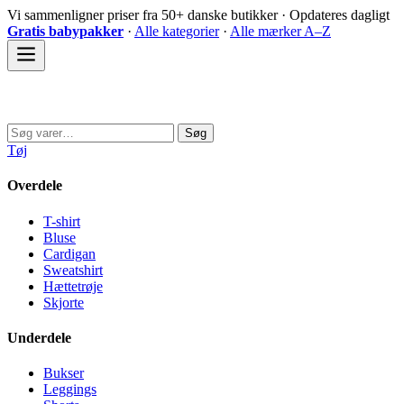
Spring
Vi sammenligner priser fra 50+ danske butikker · Opdateres dagligt
til
Gratis babypakker
·
Alle kategorier
·
Alle mærker A–Z
indhold
Sovedyret
Søg
Søg
efter:
Tøj
Overdele
T-shirt
Bluse
Cardigan
Sweatshirt
Hættetrøje
Skjorte
Underdele
Bukser
Leggings