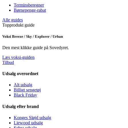
Terminsberegner
Børnepenge-rabat
Alle guides
Topprodukt guide
Voksi Breeze / Sky / Explorer / Urban
Den mest klikke guide på Sovedyret.
Læs voksi-guiden
Tilbud
Udsalg overordnet
Alt udsalg
Billigt sengetøj
Black Friday
Udsalg efter brand
Konges Sløjd udsalg
Liewood udsalg
Sebra udsalg