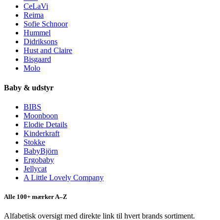
CeLaVi
Reima
Sofie Schnoor
Hummel
Didriksons
Hust and Claire
Bisgaard
Molo
Baby & udstyr
BIBS
Moonboon
Elodie Details
Kinderkraft
Stokke
BabyBjörn
Ergobaby
Jellycat
A Little Lovely Company
Alle 100+ mærker A–Z
Alfabetisk oversigt med direkte link til hvert brands sortiment.