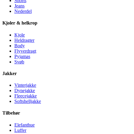
Shorts
Jeans
Nederdel
Kjoler & helkrop
Kjole
Heldragter
Body
Flyverdragt
Pyjamas
Svøb
Jakker
Vinterjakke
Dynejakke
Fleecejakke
Softshelljakke
Tilbehør
Elefanthue
Luffer