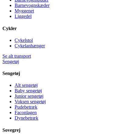
Barnevognskæder
Myggenet
Liggedel
Cykler
Cykelstol
Cykelanhænger
Se alt transport
Sengetøj
Sengetøj
Alt sengetøj
Baby sengetøj
Junior sengetøj
Voksen sengetøj
Pudebetræk
Faconlagen
Dynebetræk
Sovegrej