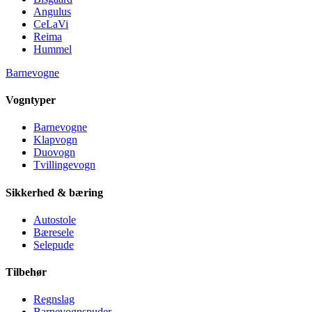
Angulus
CeLaVi
Reima
Hummel
Barnevogne
Vogntyper
Barnevogne
Klapvogn
Duovogn
Tvillingevogn
Sikkerhed & bæring
Autostole
Bæresele
Selepude
Tilbehør
Regnslag
Barnevognspuder