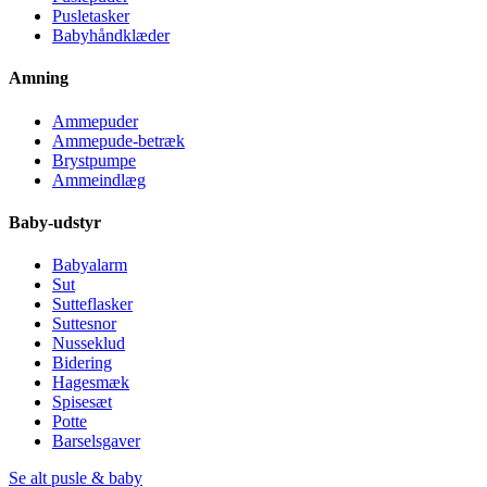
Pusletasker
Babyhåndklæder
Amning
Ammepuder
Ammepude-betræk
Brystpumpe
Ammeindlæg
Baby-udstyr
Babyalarm
Sut
Sutteflasker
Suttesnor
Nusseklud
Bidering
Hagesmæk
Spisesæt
Potte
Barselsgaver
Se alt pusle & baby