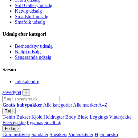
Soft Gallery udsalg
Katvig udsalg
Smallstuff udsalg
Småfolk udsalg
Udsalg efter kategori
Børneudstyr udsalg
Nattøj udsalg
Sengerande udsalg
Sæson
Julekalendre
sove
dyret
×
Gratis babypakker
Alle kategorier
Alle mærker A–Z
Tøj
›
T-shirt
Bukser
Kjole
Heldragter
Body
Bluse
Leggings
Vinterjakke
Fleecejakke
Pyjamas
Se alt tøj
Fodtøj
›
Gummistøvler
Sandaler
Sneakers
Vinterstøvler
Hjemmesko