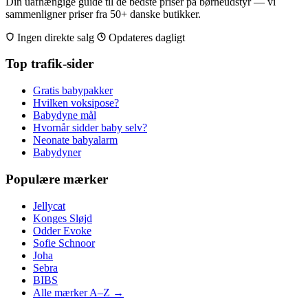
Din uafhængige guide til de bedste priser på børneudstyr — vi
sammenligner priser fra 50+ danske butikker.
Ingen direkte salg
Opdateres dagligt
Top trafik-sider
Gratis babypakker
Hvilken voksipose?
Babydyne mål
Hvornår sidder baby selv?
Neonate babyalarm
Babydyner
Populære mærker
Jellycat
Konges Sløjd
Odder Evoke
Sofie Schnoor
Joha
Sebra
BIBS
Alle mærker A–Z →