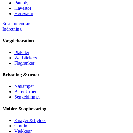
Paraply
Havestol
Høreværn
Se alt udendørs
Indretning
Vægdekoration
Plakater
Wallstickers
Flagranker
Belysning & uroer
Natlamper
Baby Uroer
Sengehimmel
Møbler & opbevaring
Knager & hylder
Gardin
Vækkeur