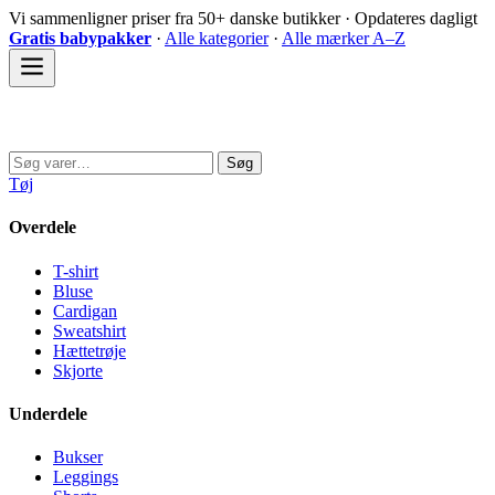
Spring
Vi sammenligner priser fra 50+ danske butikker · Opdateres dagligt
til
Gratis babypakker
·
Alle kategorier
·
Alle mærker A–Z
indhold
Sovedyret
Søg
Søg
efter:
Tøj
Overdele
T-shirt
Bluse
Cardigan
Sweatshirt
Hættetrøje
Skjorte
Underdele
Bukser
Leggings