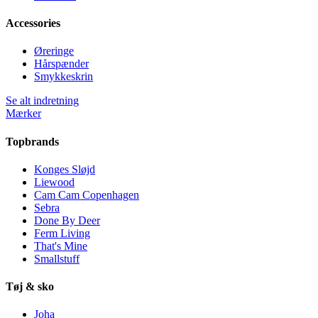
Accessories
Øreringe
Hårspænder
Smykkeskrin
Se alt indretning
Mærker
Topbrands
Konges Sløjd
Liewood
Cam Cam Copenhagen
Sebra
Done By Deer
Ferm Living
That's Mine
Smallstuff
Tøj & sko
Joha