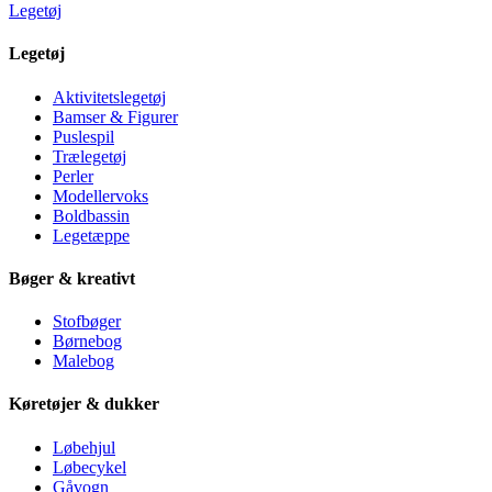
Legetøj
Legetøj
Aktivitetslegetøj
Bamser & Figurer
Puslespil
Trælegetøj
Perler
Modellervoks
Boldbassin
Legetæppe
Bøger & kreativt
Stofbøger
Børnebog
Malebog
Køretøjer & dukker
Løbehjul
Løbecykel
Gåvogn