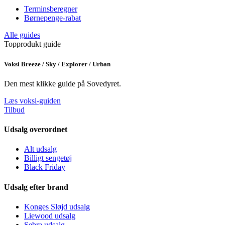
Terminsberegner
Børnepenge-rabat
Alle guides
Topprodukt guide
Voksi Breeze / Sky / Explorer / Urban
Den mest klikke guide på Sovedyret.
Læs voksi-guiden
Tilbud
Udsalg overordnet
Alt udsalg
Billigt sengetøj
Black Friday
Udsalg efter brand
Konges Sløjd udsalg
Liewood udsalg
Sebra udsalg