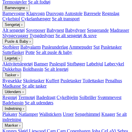
Termostøvler
Se alt fodtøj
Barnevogne
›
Barnevogne
Klapvogn
Duovogn
Autostole
Bæresele
Regnslag
Cykelstol
Cykelanhænger
Se alt transport
Sengetøj
›
Alt sengetøj
Soveposer
Babynest
Babydyner
Sengerande
Madrasser
Slyngevugger
Tyngdedyner
Se alt sengetøj & sove
Pusle & Baby
›
Stofbleer
Babyalarm
Pusleunderlag
Ammepuder
Sut
Pusletasker
Sutteflasker
Potte
Se alt pusle & baby
Legetøj
›
Aktivitetslegetøj
Bamser
Puslespil
Stofbøger
Løbehjul
Løbecykel
Dukkehus
Boldbassin
Se alt legetøj
Tasker
›
Rygsække
Skoletasker
Kuffert
Pusletasker
Toilettasker
Penalhus
Madkasse
Se alle tasker
Udendørs
›
Regntøj
Termotøj
Badedragt
Cykelhjelm
Solbriller
Svømmevest
Badebassin
Se alt udendørs
Indretning
›
Plakater
Natlamper
Wallstickers
Uroer
Sengehimmel
Knager
Se alt
indretning
Mærker
›
Konges Sløjd
Liewood
Cam Cam Copenhagen
Joha
CeLaVi
Sebra