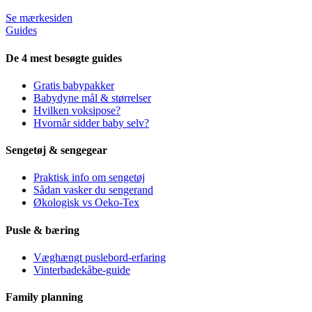
Se mærkesiden
Guides
De 4 mest besøgte guides
Gratis babypakker
Babydyne mål & størrelser
Hvilken voksipose?
Hvornår sidder baby selv?
Sengetøj & sengegear
Praktisk info om sengetøj
Sådan vasker du sengerand
Økologisk vs Oeko-Tex
Pusle & bæring
Væghængt puslebord-erfaring
Vinterbadekåbe-guide
Family planning