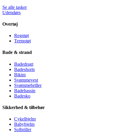
Se alle tasker
Udendørs
Overtøj
Regntøj
Termotøj
Bade & strand
Badedragt
Badeshorts
Bikini
Svømmevest
Svømmebriller
Badebassin
Badesko
Sikkerhed & tilbehør
Cykelhjelm
Babyhjelm
Solbriller