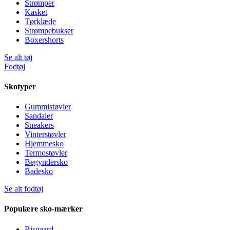
Strømper
Kasket
Tørklæde
Strømpebukser
Boxershorts
Se alt tøj
Fodtøj
Skotyper
Gummistøvler
Sandaler
Sneakers
Vinterstøvler
Hjemmesko
Termostøvler
Begyndersko
Badesko
Se alt fodtøj
Populære sko-mærker
Bisgaard