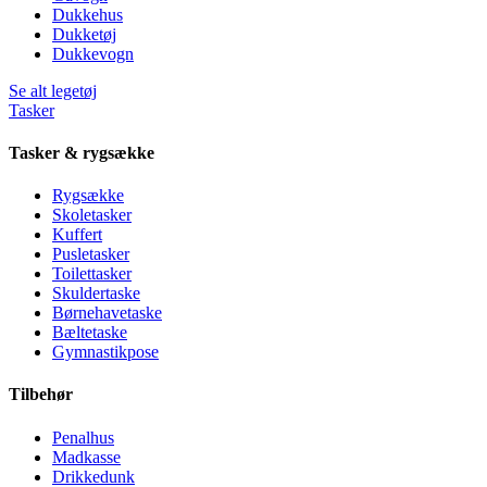
Dukkehus
Dukketøj
Dukkevogn
Se alt legetøj
Tasker
Tasker & rygsække
Rygsække
Skoletasker
Kuffert
Pusletasker
Toilettasker
Skuldertaske
Børnehavetaske
Bæltetaske
Gymnastikpose
Tilbehør
Penalhus
Madkasse
Drikkedunk