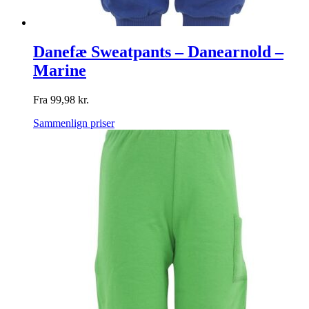
Danefæ Sweatpants – Danearnold –
Marine
Fra
99,98
kr.
Sammenlign priser