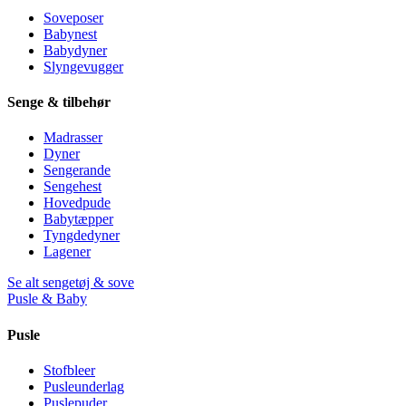
Soveposer
Babynest
Babydyner
Slyngevugger
Senge & tilbehør
Madrasser
Dyner
Sengerande
Sengehest
Hovedpude
Babytæpper
Tyngdedyner
Lagener
Se alt sengetøj & sove
Pusle & Baby
Pusle
Stofbleer
Pusleunderlag
Puslepuder