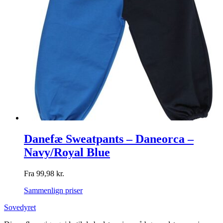
Danefæ Sweatpants – Daneorca –
Navy/Royal Blue
Fra
99,98
kr.
Sammenlign priser
Sovedyret