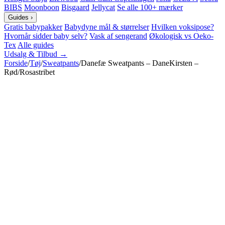
BIBS
Moonboon
Bisgaard
Jellycat
Se alle 100+ mærker
Guides
›
Gratis babypakker
Babydyne mål & størrelser
Hvilken voksipose?
Hvornår sidder baby selv?
Vask af sengerand
Økologisk vs Oeko-
Tex
Alle guides
Udsalg & Tilbud →
Forside
/
Tøj
/
Sweatpants
/
Danefæ Sweatpants – DaneKirsten –
Rød/Rosastribet