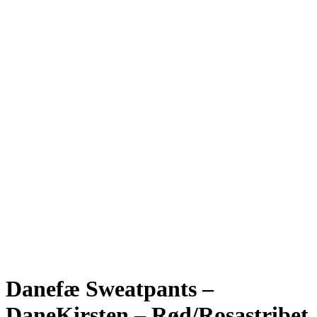
Danefæ Sweatpants –
DaneKirsten – Rød/Rosastribet