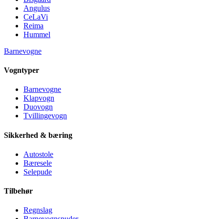
Angulus
CeLaVi
Reima
Hummel
Barnevogne
Vogntyper
Barnevogne
Klapvogn
Duovogn
Tvillingevogn
Sikkerhed & bæring
Autostole
Bæresele
Selepude
Tilbehør
Regnslag
Barnevognspuder