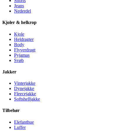
Shorts
Jeans
Nederdel
Kjoler & helkrop
Kjole
Heldragter
Body
Flyverdragt
Pyjamas
Svøb
Jakker
Vinterjakke
Dynejakke
Fleecejakke
Softshelljakke
Tilbehør
Elefanthue
Luffer