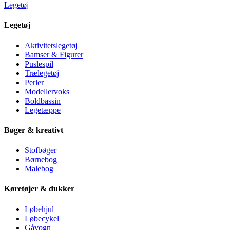
Legetøj
Legetøj
Aktivitetslegetøj
Bamser & Figurer
Puslespil
Trælegetøj
Perler
Modellervoks
Boldbassin
Legetæppe
Bøger & kreativt
Stofbøger
Børnebog
Malebog
Køretøjer & dukker
Løbehjul
Løbecykel
Gåvogn