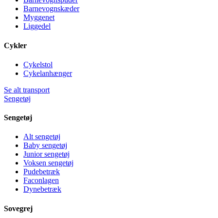
Barnevognskæder
Myggenet
Liggedel
Cykler
Cykelstol
Cykelanhænger
Se alt transport
Sengetøj
Sengetøj
Alt sengetøj
Baby sengetøj
Junior sengetøj
Voksen sengetøj
Pudebetræk
Faconlagen
Dynebetræk
Sovegrej