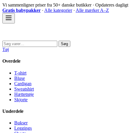
Spring
Vi sammenligner priser fra 50+ danske butikker · Opdateres dagligt
til
Gratis babypakker
·
Alle kategorier
·
Alle mærker A–Z
indhold
Sovedyret
Søg
Søg
efter:
Tøj
Overdele
T-shirt
Bluse
Cardigan
Sweatshirt
Hættetrøje
Skjorte
Underdele
Bukser
Leggings