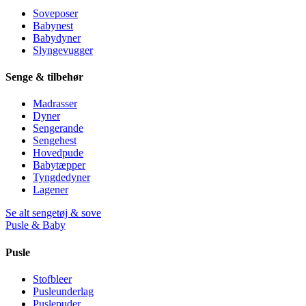
Soveposer
Babynest
Babydyner
Slyngevugger
Senge & tilbehør
Madrasser
Dyner
Sengerande
Sengehest
Hovedpude
Babytæpper
Tyngdedyner
Lagener
Se alt sengetøj & sove
Pusle & Baby
Pusle
Stofbleer
Pusleunderlag
Puslepuder