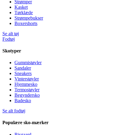
Strømper
Kasket
Tørklæde
Strømpebukser
Boxershorts
Se alt tøj
Fodtøj
Skotyper
Gummistøvler
Sandaler
Sneakers
Vinterstøvler
Hjemmesko
Termostøvler
Begyndersko
Badesko
Se alt fodtøj
Populære sko-mærker
Bisgaard