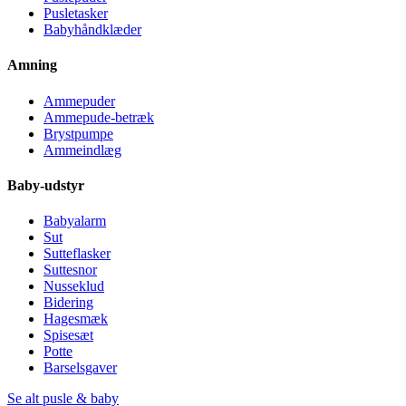
Pusletasker
Babyhåndklæder
Amning
Ammepuder
Ammepude-betræk
Brystpumpe
Ammeindlæg
Baby-udstyr
Babyalarm
Sut
Sutteflasker
Suttesnor
Nusseklud
Bidering
Hagesmæk
Spisesæt
Potte
Barselsgaver
Se alt pusle & baby