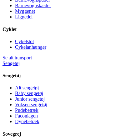
Barnevognskæder
Myggenet
Liggedel
Cykler
Cykelstol
Cykelanhænger
Se alt transport
Sengetøj
Sengetøj
Alt sengetøj
Baby sengetøj
Junior sengetøj
Voksen sengetøj
Pudebetræk
Faconlagen
Dynebetræk
Sovegrej