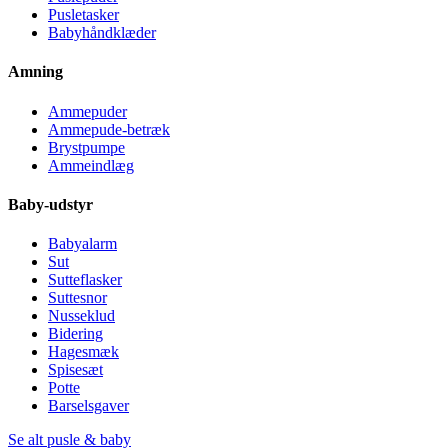
Pusletasker
Babyhåndklæder
Amning
Ammepuder
Ammepude-betræk
Brystpumpe
Ammeindlæg
Baby-udstyr
Babyalarm
Sut
Sutteflasker
Suttesnor
Nusseklud
Bidering
Hagesmæk
Spisesæt
Potte
Barselsgaver
Se alt pusle & baby