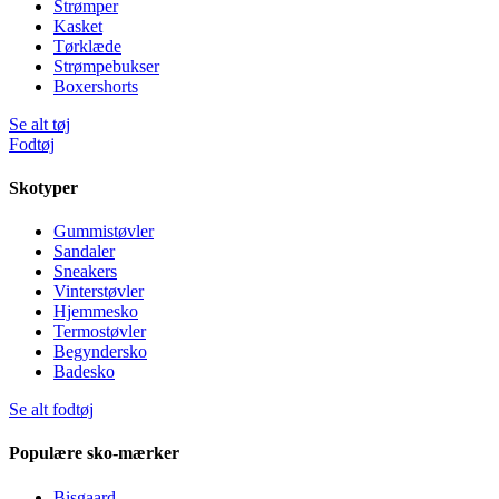
Strømper
Kasket
Tørklæde
Strømpebukser
Boxershorts
Se alt tøj
Fodtøj
Skotyper
Gummistøvler
Sandaler
Sneakers
Vinterstøvler
Hjemmesko
Termostøvler
Begyndersko
Badesko
Se alt fodtøj
Populære sko-mærker
Bisgaard