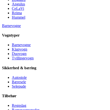
Angulus
CeLaVi
Reima
Hummel
Barnevogne
Vogntyper
Barnevogne
Klapvogn
Duovogn
Tvillingevogn
Sikkerhed & bæring
Autostole
Bæresele
Selepude
Tilbehør
Regnslag
Barnevognspuder