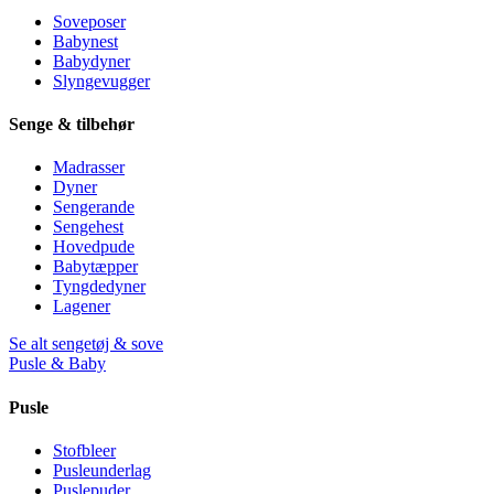
Soveposer
Babynest
Babydyner
Slyngevugger
Senge & tilbehør
Madrasser
Dyner
Sengerande
Sengehest
Hovedpude
Babytæpper
Tyngdedyner
Lagener
Se alt sengetøj & sove
Pusle & Baby
Pusle
Stofbleer
Pusleunderlag
Puslepuder