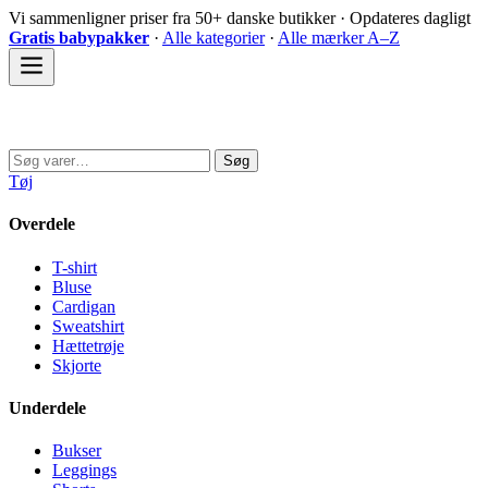
Spring
Vi sammenligner priser fra 50+ danske butikker · Opdateres dagligt
til
Gratis babypakker
·
Alle kategorier
·
Alle mærker A–Z
indhold
Sovedyret
Søg
Søg
efter:
Tøj
Overdele
T-shirt
Bluse
Cardigan
Sweatshirt
Hættetrøje
Skjorte
Underdele
Bukser
Leggings