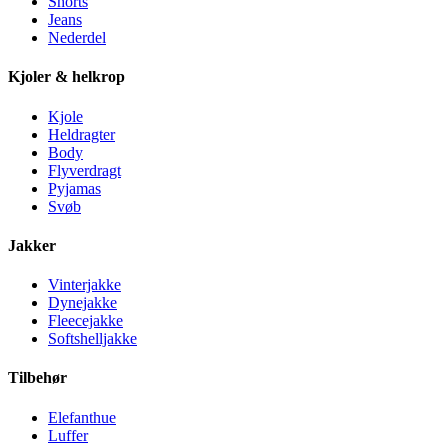
Shorts
Jeans
Nederdel
Kjoler & helkrop
Kjole
Heldragter
Body
Flyverdragt
Pyjamas
Svøb
Jakker
Vinterjakke
Dynejakke
Fleecejakke
Softshelljakke
Tilbehør
Elefanthue
Luffer