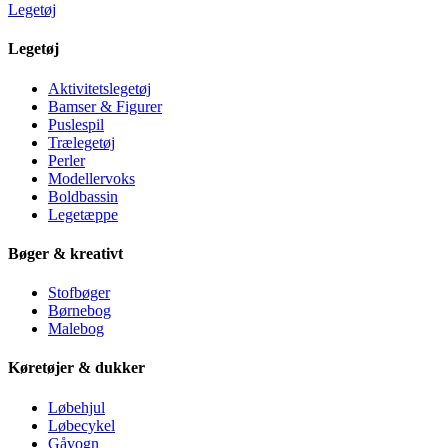
Legetøj
Legetøj
Aktivitetslegetøj
Bamser & Figurer
Puslespil
Trælegetøj
Perler
Modellervoks
Boldbassin
Legetæppe
Bøger & kreativt
Stofbøger
Børnebog
Malebog
Køretøjer & dukker
Løbehjul
Løbecykel
Gåvogn