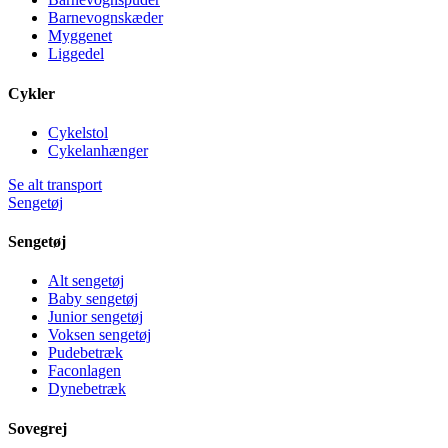
Barnevognskæder
Myggenet
Liggedel
Cykler
Cykelstol
Cykelanhænger
Se alt transport
Sengetøj
Sengetøj
Alt sengetøj
Baby sengetøj
Junior sengetøj
Voksen sengetøj
Pudebetræk
Faconlagen
Dynebetræk
Sovegrej