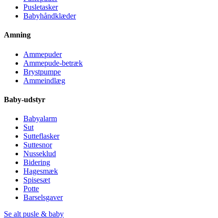
Pusletasker
Babyhåndklæder
Amning
Ammepuder
Ammepude-betræk
Brystpumpe
Ammeindlæg
Baby-udstyr
Babyalarm
Sut
Sutteflasker
Suttesnor
Nusseklud
Bidering
Hagesmæk
Spisesæt
Potte
Barselsgaver
Se alt pusle & baby