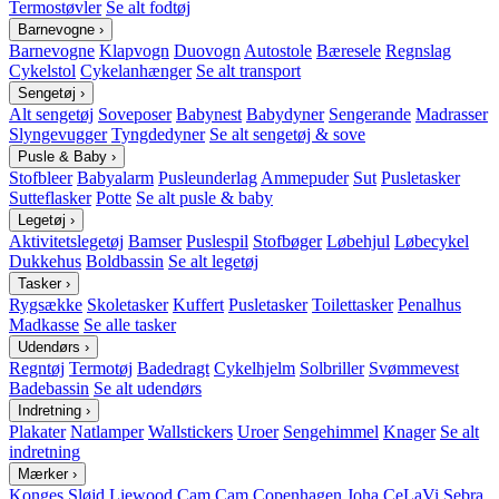
Termostøvler
Se alt fodtøj
Barnevogne
›
Barnevogne
Klapvogn
Duovogn
Autostole
Bæresele
Regnslag
Cykelstol
Cykelanhænger
Se alt transport
Sengetøj
›
Alt sengetøj
Soveposer
Babynest
Babydyner
Sengerande
Madrasser
Slyngevugger
Tyngdedyner
Se alt sengetøj & sove
Pusle & Baby
›
Stofbleer
Babyalarm
Pusleunderlag
Ammepuder
Sut
Pusletasker
Sutteflasker
Potte
Se alt pusle & baby
Legetøj
›
Aktivitetslegetøj
Bamser
Puslespil
Stofbøger
Løbehjul
Løbecykel
Dukkehus
Boldbassin
Se alt legetøj
Tasker
›
Rygsække
Skoletasker
Kuffert
Pusletasker
Toilettasker
Penalhus
Madkasse
Se alle tasker
Udendørs
›
Regntøj
Termotøj
Badedragt
Cykelhjelm
Solbriller
Svømmevest
Badebassin
Se alt udendørs
Indretning
›
Plakater
Natlamper
Wallstickers
Uroer
Sengehimmel
Knager
Se alt
indretning
Mærker
›
Konges Sløjd
Liewood
Cam Cam Copenhagen
Joha
CeLaVi
Sebra