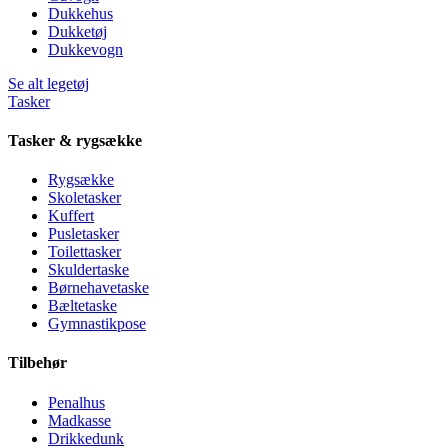
Dukkehus
Dukketøj
Dukkevogn
Se alt legetøj
Tasker
Tasker & rygsække
Rygsække
Skoletasker
Kuffert
Pusletasker
Toilettasker
Skuldertaske
Børnehavetaske
Bæltetaske
Gymnastikpose
Tilbehør
Penalhus
Madkasse
Drikkedunk