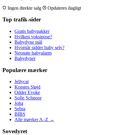
Ingen direkte salg
Opdateres dagligt
Top trafik-sider
Gratis babypakker
Hvilken voksipose?
Babydyne mål
Hvornår sidder baby selv?
Neonate babyalarm
Babydyner
Populære mærker
Jellycat
Konges Sløjd
Odder Evoke
Sofie Schnoor
Joha
Sebra
BIBS
Alle mærker A–Z →
Sovedyret