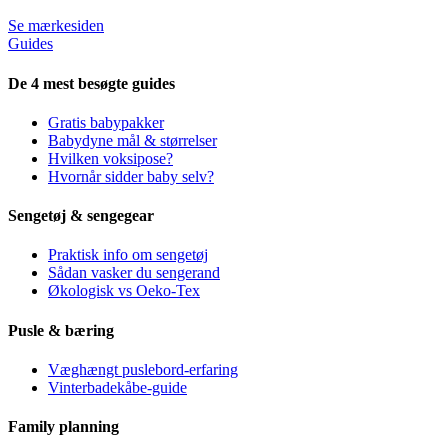
Se mærkesiden
Guides
De 4 mest besøgte guides
Gratis babypakker
Babydyne mål & størrelser
Hvilken voksipose?
Hvornår sidder baby selv?
Sengetøj & sengegear
Praktisk info om sengetøj
Sådan vasker du sengerand
Økologisk vs Oeko-Tex
Pusle & bæring
Væghængt puslebord-erfaring
Vinterbadekåbe-guide
Family planning