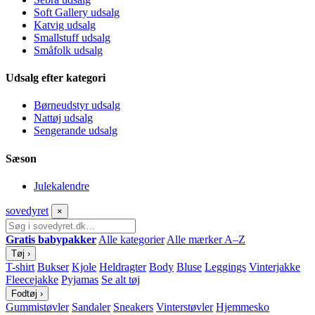
Soft Gallery udsalg
Katvig udsalg
Smallstuff udsalg
Småfolk udsalg
Udsalg efter kategori
Børneudstyr udsalg
Nattøj udsalg
Sengerande udsalg
Sæson
Julekalendre
sove
dyret
×
Gratis babypakker
Alle kategorier
Alle mærker A–Z
Tøj
›
T-shirt
Bukser
Kjole
Heldragter
Body
Bluse
Leggings
Vinterjakke
Fleecejakke
Pyjamas
Se alt tøj
Fodtøj
›
Gummistøvler
Sandaler
Sneakers
Vinterstøvler
Hjemmesko