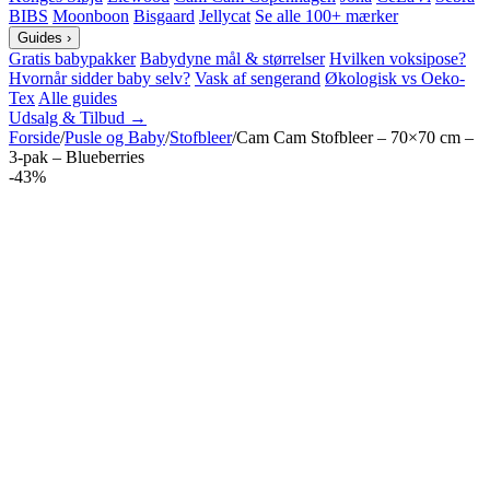
BIBS
Moonboon
Bisgaard
Jellycat
Se alle 100+ mærker
Guides
›
Gratis babypakker
Babydyne mål & størrelser
Hvilken voksipose?
Hvornår sidder baby selv?
Vask af sengerand
Økologisk vs Oeko-
Tex
Alle guides
Udsalg & Tilbud →
Forside
/
Pusle og Baby
/
Stofbleer
/
Cam Cam Stofbleer – 70×70 cm –
3-pak – Blueberries
-43%