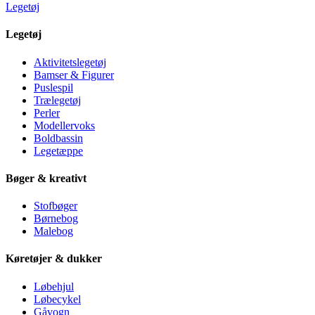
Legetøj
Legetøj
Aktivitetslegetøj
Bamser & Figurer
Puslespil
Trælegetøj
Perler
Modellervoks
Boldbassin
Legetæppe
Bøger & kreativt
Stofbøger
Børnebog
Malebog
Køretøjer & dukker
Løbehjul
Løbecykel
Gåvogn