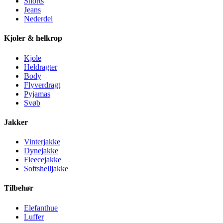
Shorts
Jeans
Nederdel
Kjoler & helkrop
Kjole
Heldragter
Body
Flyverdragt
Pyjamas
Svøb
Jakker
Vinterjakke
Dynejakke
Fleecejakke
Softshelljakke
Tilbehør
Elefanthue
Luffer