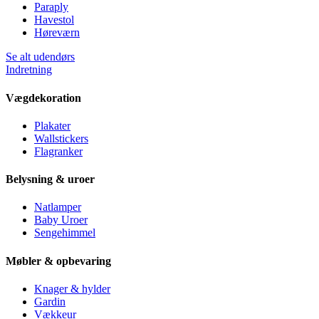
Paraply
Havestol
Høreværn
Se alt udendørs
Indretning
Vægdekoration
Plakater
Wallstickers
Flagranker
Belysning & uroer
Natlamper
Baby Uroer
Sengehimmel
Møbler & opbevaring
Knager & hylder
Gardin
Vækkeur