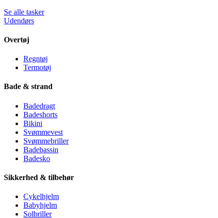
Se alle tasker
Udendørs
Overtøj
Regntøj
Termotøj
Bade & strand
Badedragt
Badeshorts
Bikini
Svømmevest
Svømmebriller
Badebassin
Badesko
Sikkerhed & tilbehør
Cykelhjelm
Babyhjelm
Solbriller