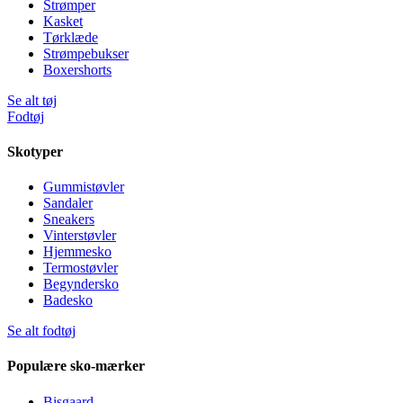
Strømper
Kasket
Tørklæde
Strømpebukser
Boxershorts
Se alt tøj
Fodtøj
Skotyper
Gummistøvler
Sandaler
Sneakers
Vinterstøvler
Hjemmesko
Termostøvler
Begyndersko
Badesko
Se alt fodtøj
Populære sko-mærker
Bisgaard