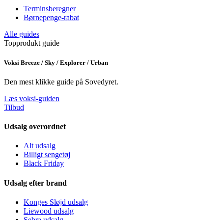
Terminsberegner
Børnepenge-rabat
Alle guides
Topprodukt guide
Voksi Breeze / Sky / Explorer / Urban
Den mest klikke guide på Sovedyret.
Læs voksi-guiden
Tilbud
Udsalg overordnet
Alt udsalg
Billigt sengetøj
Black Friday
Udsalg efter brand
Konges Sløjd udsalg
Liewood udsalg
Sebra udsalg