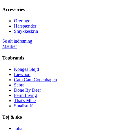
Accessories
Øreringe
Hårspænder
Smykkeskrin
Se alt indretning
Mærker
Topbrands
Konges Sløjd
Liewood
Cam Cam Copenhagen
Sebra
Done By Deer
Ferm Living
That's Mine
Smallstuff
Tøj & sko
Joha