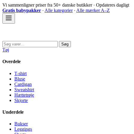
Spring
Vi sammenligner priser fra 50+ danske butikker · Opdateres dagligt
til
Gratis babypakker
·
Alle kategorier
·
Alle mærker A–Z
indhold
Sovedyret
Søg
Søg
efter:
Tøj
Overdele
T-shirt
Bluse
Cardigan
Sweatshirt
Hættetrøje
Skjorte
Underdele
Bukser
Leggings