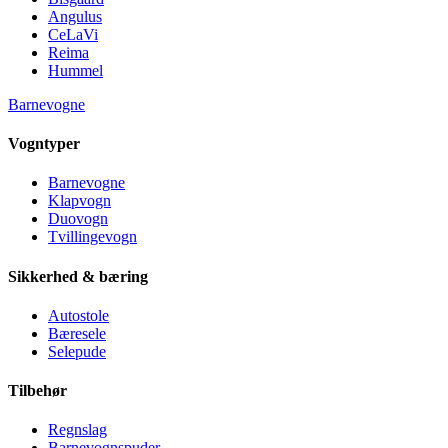
Angulus
CeLaVi
Reima
Hummel
Barnevogne
Vogntyper
Barnevogne
Klapvogn
Duovogn
Tvillingevogn
Sikkerhed & bæring
Autostole
Bæresele
Selepude
Tilbehør
Regnslag
Barnevognspuder