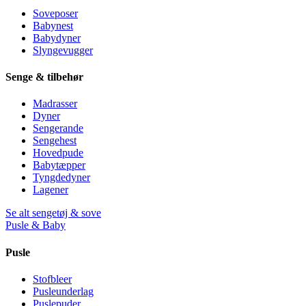
Soveposer
Babynest
Babydyner
Slyngevugger
Senge & tilbehør
Madrasser
Dyner
Sengerande
Sengehest
Hovedpude
Babytæpper
Tyngdedyner
Lagener
Se alt sengetøj & sove
Pusle & Baby
Pusle
Stofbleer
Pusleunderlag
Puslepuder