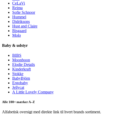
CeLaVi
Reima
Sofie Schnoor
Hummel
Didriksons
Hust and Claire
Bisgaard
Molo
Baby & udstyr
BIBS
Moonboon
Elodie Details
Kinderkraft
Stokke
BabyBjörn
Ergobaby
Jellycat
A Little Lovely Company
Alle 100+ mærker A–Z
Alfabetisk oversigt med direkte link til hvert brands sortiment.