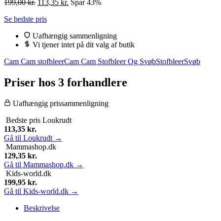
Den
Den
199,00
kr.
113,35
kr.
Spar 43%
oprindelige
aktuelle
Se bedste pris
pris
pris
var:
er:
Uafhængig sammenligning
199,00 kr..
113,35 kr..
Vi tjener intet på dit valg af butik
Cam Cam stofbleer
Cam Cam Stofbleer Og Svøb
Stofbleer
Svøb
Priser hos 3 forhandlere
Uafhængig prissammenligning
Bedste pris
Loukrudt
113,35
kr.
Gå til Loukrudt →
Mammashop.dk
129,35
kr.
Gå til Mammashop.dk →
Kids-world.dk
199,95
kr.
Gå til Kids-world.dk →
Beskrivelse