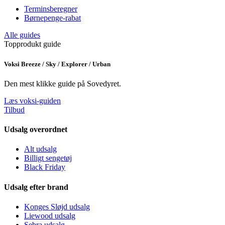
Terminsberegner
Børnepenge-rabat
Alle guides
Topprodukt guide
Voksi Breeze / Sky / Explorer / Urban
Den mest klikke guide på Sovedyret.
Læs voksi-guiden
Tilbud
Udsalg overordnet
Alt udsalg
Billigt sengetøj
Black Friday
Udsalg efter brand
Konges Sløjd udsalg
Liewood udsalg
Sebra udsalg