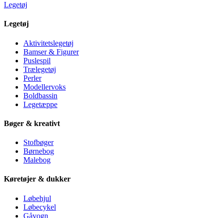
Legetøj
Legetøj
Aktivitetslegetøj
Bamser & Figurer
Puslespil
Trælegetøj
Perler
Modellervoks
Boldbassin
Legetæppe
Bøger & kreativt
Stofbøger
Børnebog
Malebog
Køretøjer & dukker
Løbehjul
Løbecykel
Gåvogn