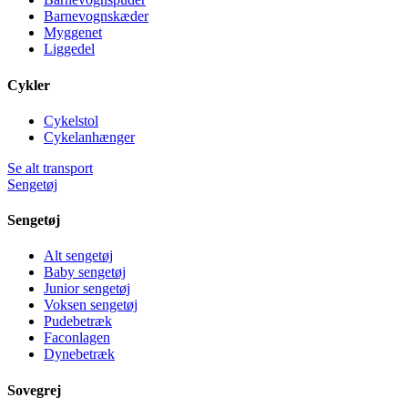
Barnevognskæder
Myggenet
Liggedel
Cykler
Cykelstol
Cykelanhænger
Se alt transport
Sengetøj
Sengetøj
Alt sengetøj
Baby sengetøj
Junior sengetøj
Voksen sengetøj
Pudebetræk
Faconlagen
Dynebetræk
Sovegrej