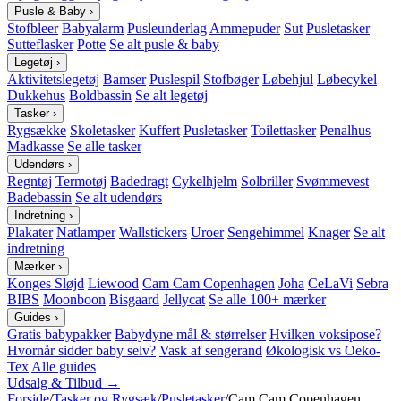
Pusle & Baby
›
Stofbleer
Babyalarm
Pusleunderlag
Ammepuder
Sut
Pusletasker
Sutteflasker
Potte
Se alt pusle & baby
Legetøj
›
Aktivitetslegetøj
Bamser
Puslespil
Stofbøger
Løbehjul
Løbecykel
Dukkehus
Boldbassin
Se alt legetøj
Tasker
›
Rygsække
Skoletasker
Kuffert
Pusletasker
Toilettasker
Penalhus
Madkasse
Se alle tasker
Udendørs
›
Regntøj
Termotøj
Badedragt
Cykelhjelm
Solbriller
Svømmevest
Badebassin
Se alt udendørs
Indretning
›
Plakater
Natlamper
Wallstickers
Uroer
Sengehimmel
Knager
Se alt
indretning
Mærker
›
Konges Sløjd
Liewood
Cam Cam Copenhagen
Joha
CeLaVi
Sebra
BIBS
Moonboon
Bisgaard
Jellycat
Se alle 100+ mærker
Guides
›
Gratis babypakker
Babydyne mål & størrelser
Hvilken voksipose?
Hvornår sidder baby selv?
Vask af sengerand
Økologisk vs Oeko-
Tex
Alle guides
Udsalg & Tilbud →
Forside
/
Tasker og Rygsæk
/
Pusletasker
/
Cam Cam Copenhagen