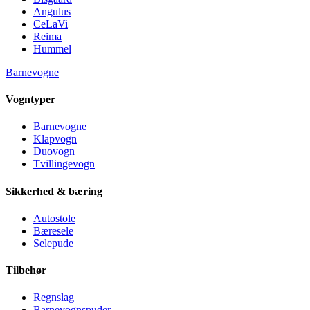
Angulus
CeLaVi
Reima
Hummel
Barnevogne
Vogntyper
Barnevogne
Klapvogn
Duovogn
Tvillingevogn
Sikkerhed & bæring
Autostole
Bæresele
Selepude
Tilbehør
Regnslag
Barnevognspuder