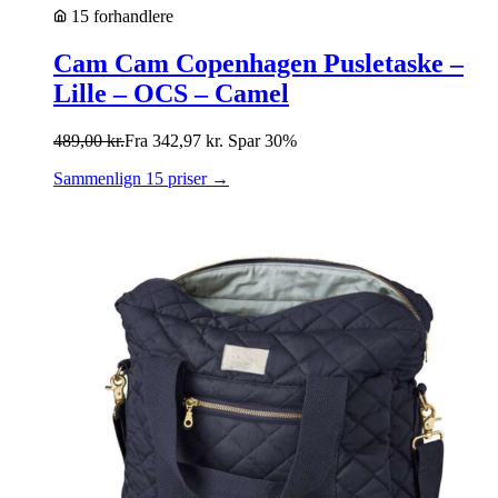
15 forhandlere
Cam Cam Copenhagen Pusletaske –
Lille – OCS – Camel
489,00
kr.
Fra
342,97
kr.
Spar 30%
Sammenlign 15 priser →