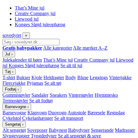
That’s Mine jul
Creativ Company jul
Liewood jul
Konges Sløjd juleophæng
sove
dyret
×
Gratis babypakker
Alle kategorier
Alle mærker A–Z
Jul
›
Julekalender til børn
That’s Mine jul
Creativ Company jul
Liewood
jul
Konges Sløjd juleophæng
Se alt til jul
Tøj
›
T-shirt
Bukser
Kjole
Heldragter
Body
Bluse
Leggings
Vinterjakke
Fleecejakke
Pyjamas
Se alt tøj
Fodtøj
›
Gummistøvler
Sandaler
Sneakers
Vinterstøvler
Hjemmesko
Termostøvler
Se alt fodtøj
Barnevogne
›
Barnevogne
Klapvogn
Duovogn
Autostole
Bæresele
Regnslag
Cykelstol
Cykelanhænger
Se alt transport
Sengetøj
›
Alt sengetøj
Soveposer
Babynest
Babydyner
Sengerande
Madrasser
Slyngevugger
Tyngdedyner
Se alt sengetøj & sove