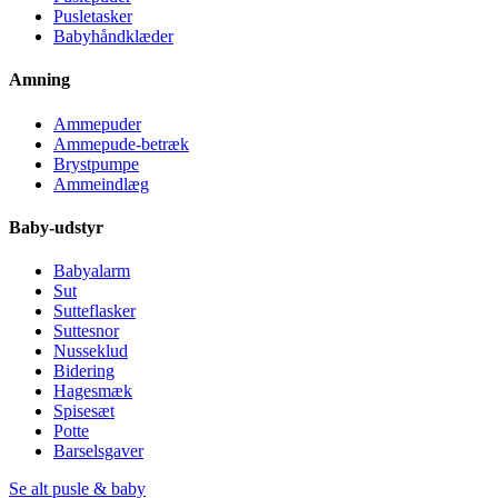
Pusletasker
Babyhåndklæder
Amning
Ammepuder
Ammepude-betræk
Brystpumpe
Ammeindlæg
Baby-udstyr
Babyalarm
Sut
Sutteflasker
Suttesnor
Nusseklud
Bidering
Hagesmæk
Spisesæt
Potte
Barselsgaver
Se alt pusle & baby