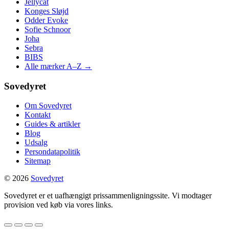
Jellycat
Konges Sløjd
Odder Evoke
Sofie Schnoor
Joha
Sebra
BIBS
Alle mærker A–Z →
Sovedyret
Om Sovedyret
Kontakt
Guides & artikler
Blog
Udsalg
Persondatapolitik
Sitemap
© 2026
Sovedyret
Sovedyret er et uafhængigt prissammenligningssite. Vi modtager
provision ved køb via vores links.