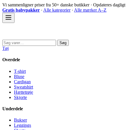
Spring
Vi sammenligner priser fra 50+ danske butikker · Opdateres dagligt
til
Gratis babypakker
·
Alle kategorier
·
Alle mærker A–Z
indhold
Sovedyret
Søg
Søg
efter:
Tøj
Overdele
T-shirt
Bluse
Cardigan
Sweatshirt
Hættetrøje
Skjorte
Underdele
Bukser
Leggings