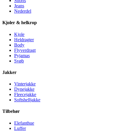
Shorts
Jeans
Nederdel
Kjoler & helkrop
Kjole
Heldragter
Body
Flyverdragt
Pyjamas
Svøb
Jakker
Vinterjakke
Dynejakke
Fleecejakke
Softshelljakke
Tilbehør
Elefanthue
Luffer