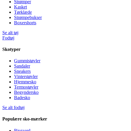
Strømper
Kasket
Tørklæde
Strømpebukser
Boxershorts
Se alt tøj
Fodtøj
Skotyper
Gummistøvler
Sandaler
Sneakers
Vinterstøvler
Hjemmesko
Termostøvler
Begyndersko
Badesko
Se alt fodtøj
Populære sko-mærker
Bisgaard