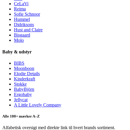
CeLaVi
Reima
Sofie Schnoor
Hummel
Didriksons
Hust and Claire
Bisgaard
Molo
Baby & udstyr
BIBS
Moonboon
Elodie Details
Kinderkraft
Stokke
BabyBjörn
Ergobaby
Jellycat
A Little Lovely Company
Alle 100+ mærker A–Z
Alfabetisk oversigt med direkte link til hvert brands sortiment.