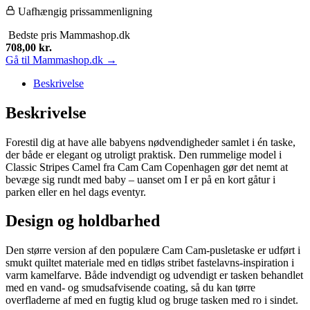
Uafhængig prissammenligning
Bedste pris
Mammashop.dk
708,00
kr.
Gå til Mammashop.dk →
Beskrivelse
Beskrivelse
Forestil dig at have alle babyens nødvendigheder samlet i én taske,
der både er elegant og utroligt praktisk. Den rummelige model i
Classic Stripes Camel fra Cam Cam Copenhagen gør det nemt at
bevæge sig rundt med baby – uanset om I er på en kort gåtur i
parken eller en hel dags eventyr.
Design og holdbarhed
Den større version af den populære Cam Cam-pusletaske er udført i
smukt quiltet materiale med en tidløs stribet fastelavns-inspiration i
varm kamelfarve. Både indvendigt og udvendigt er tasken behandlet
med en vand- og smudsafvisende coating, så du kan tørre
overfladerne af med en fugtig klud og bruge tasken med ro i sindet.