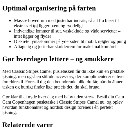
Optimal organisering på farten
Massiv hovedrum med justerbar indsats, så alt fra bleer til
ekstra sæt tøj ligger pænt og ryddeligt
Indvendige lommer til sut, vaskeklude og våde servietter –
intet ligger og flyder
Diskrete lynlåslommer på ydersiden til mobil, nøgler og pung
Aftagelig og justerbar skulderrem for maksimal komfort
Gør hverdagen lettere – og smukkere
Med Classic Stripes Camel-pusletasken får du ikke kun en praktisk
løsning, men også en stilfuld accessory, der komplimenterer enhver
forældrestil. Forestil dig den beundrende blik, du får, når du åbner
tasken og hurtigt finder lige præcis det, du skal bruge.
Gør klar til at nyde hver dag med baby uden stress. Bestil din Cam
Cam Copenhagen pusletaske i Classic Stripes Camel nu, og oplev
hvordan funktionalitet og nordisk design forenes i én perfekt
løsning.
Relaterede varer