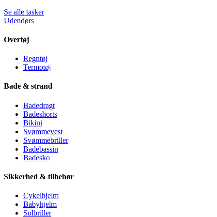
Se alle tasker
Udendørs
Overtøj
Regntøj
Termotøj
Bade & strand
Badedragt
Badeshorts
Bikini
Svømmevest
Svømmebriller
Badebassin
Badesko
Sikkerhed & tilbehør
Cykelhjelm
Babyhjelm
Solbriller