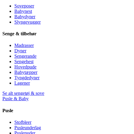
Soveposer
Babynest
Babydyner
Slyngevugger
Senge & tilbehør
Madrasser
Dyner
Sengerande
Sengehest
Hovedpude
Babytæpper
Tyngdedyner
Lagener
Se alt sengetøj & sove
Pusle & Baby
Pusle
Stofbleer
Pusleunderlag
Puslepuder