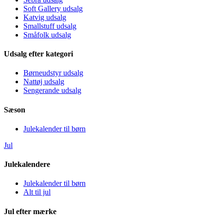
Soft Gallery udsalg
Katvig udsalg
Smallstuff udsalg
Småfolk udsalg
Udsalg efter kategori
Børneudstyr udsalg
Nattøj udsalg
Sengerande udsalg
Sæson
Julekalender til børn
Jul
Julekalendere
Julekalender til børn
Alt til jul
Jul efter mærke