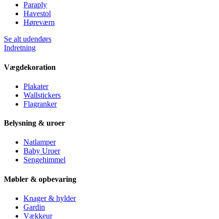
Paraply
Havestol
Høreværn
Se alt udendørs
Indretning
Vægdekoration
Plakater
Wallstickers
Flagranker
Belysning & uroer
Natlamper
Baby Uroer
Sengehimmel
Møbler & opbevaring
Knager & hylder
Gardin
Vækkeur