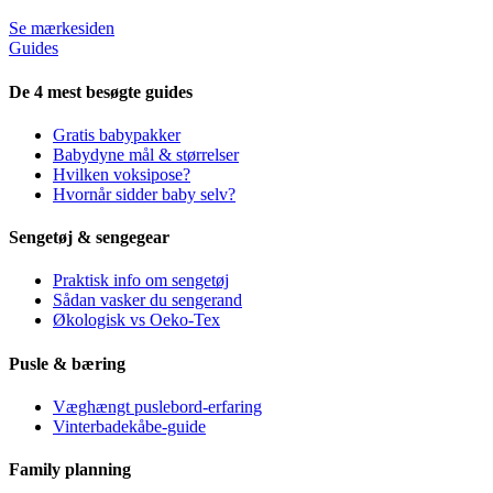
Se mærkesiden
Guides
De 4 mest besøgte guides
Gratis babypakker
Babydyne mål & størrelser
Hvilken voksipose?
Hvornår sidder baby selv?
Sengetøj & sengegear
Praktisk info om sengetøj
Sådan vasker du sengerand
Økologisk vs Oeko-Tex
Pusle & bæring
Væghængt puslebord-erfaring
Vinterbadekåbe-guide
Family planning