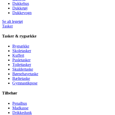
Dukkehus
Dukketøj
Dukkevogn
Se alt legetøj
Tasker
Tasker & rygsække
Rygsække
Skoletasker
Kuffert
Pusletasker
Toilettasker
Skuldertaske
Børnehavetaske
Bæltetaske
Gymnastikpose
Tilbehør
Penalhus
Madkasse
Drikkedunk