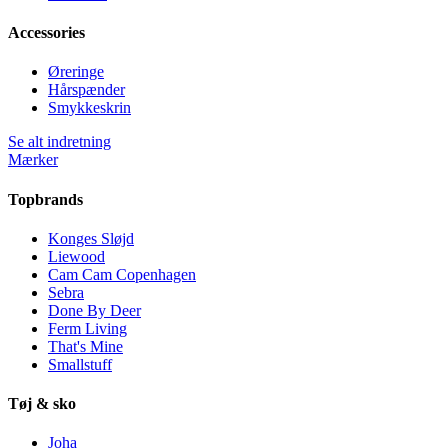
Accessories
Øreringe
Hårspænder
Smykkeskrin
Se alt indretning
Mærker
Topbrands
Konges Sløjd
Liewood
Cam Cam Copenhagen
Sebra
Done By Deer
Ferm Living
That's Mine
Smallstuff
Tøj & sko
Joha