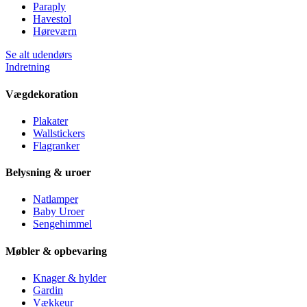
Paraply
Havestol
Høreværn
Se alt udendørs
Indretning
Vægdekoration
Plakater
Wallstickers
Flagranker
Belysning & uroer
Natlamper
Baby Uroer
Sengehimmel
Møbler & opbevaring
Knager & hylder
Gardin
Vækkeur