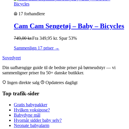
17 forhandlere
Cam Cam Sengetøj – Baby – Bicycles
749,00
kr.
Fra
349,95
kr.
Spar 53%
Sammenlign 17 priser →
Sovedyret
Din uafhængige guide til de bedste priser på børneudstyr — vi
sammenligner priser fra 50+ danske butikker.
Ingen direkte salg
Opdateres dagligt
Top trafik-sider
Gratis babypakker
Hvilken voksipose?
Babydyne mål
Hvornår sidder baby selv?
Neonate babyalarm