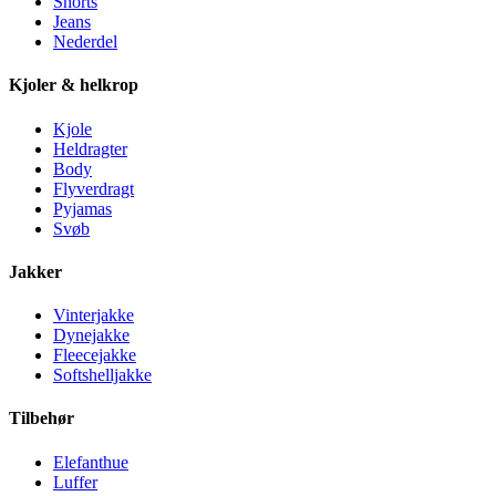
Shorts
Jeans
Nederdel
Kjoler & helkrop
Kjole
Heldragter
Body
Flyverdragt
Pyjamas
Svøb
Jakker
Vinterjakke
Dynejakke
Fleecejakke
Softshelljakke
Tilbehør
Elefanthue
Luffer