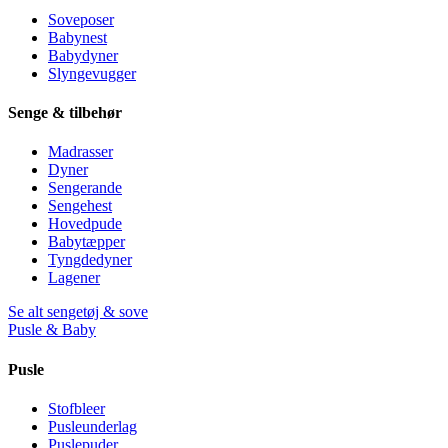
Soveposer
Babynest
Babydyner
Slyngevugger
Senge & tilbehør
Madrasser
Dyner
Sengerande
Sengehest
Hovedpude
Babytæpper
Tyngdedyner
Lagener
Se alt sengetøj & sove
Pusle & Baby
Pusle
Stofbleer
Pusleunderlag
Puslepuder