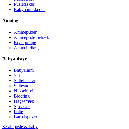
Pusletasker
Babyhåndklæder
Amning
Ammepuder
Ammepude-betræk
Brystpumpe
Ammeindlæg
Baby-udstyr
Babyalarm
Sut
Sutteflasker
Suttesnor
Nusseklud
Bidering
Hagesmæk
Spisesæt
Potte
Barselsgaver
Se alt pusle & baby