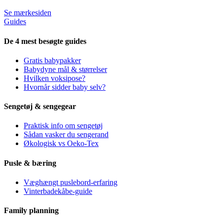
Se mærkesiden
Guides
De 4 mest besøgte guides
Gratis babypakker
Babydyne mål & størrelser
Hvilken voksipose?
Hvornår sidder baby selv?
Sengetøj & sengegear
Praktisk info om sengetøj
Sådan vasker du sengerand
Økologisk vs Oeko-Tex
Pusle & bæring
Væghængt puslebord-erfaring
Vinterbadekåbe-guide
Family planning