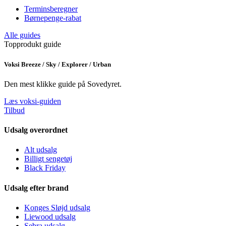
Terminsberegner
Børnepenge-rabat
Alle guides
Topprodukt guide
Voksi Breeze / Sky / Explorer / Urban
Den mest klikke guide på Sovedyret.
Læs voksi-guiden
Tilbud
Udsalg overordnet
Alt udsalg
Billigt sengetøj
Black Friday
Udsalg efter brand
Konges Sløjd udsalg
Liewood udsalg
Sebra udsalg