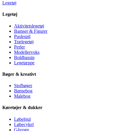
Legetøj
Legetøj
Aktivitetslegetøj
Bamser & Figurer
Puslespil
Trælegetøj
Perler
Modellervoks
Boldbassin
Legetæppe
Bøger & kreativt
Stofbøger
Børnebog
Malebog
Køretøjer & dukker
Løbehjul
Løbecykel
Gåvogn