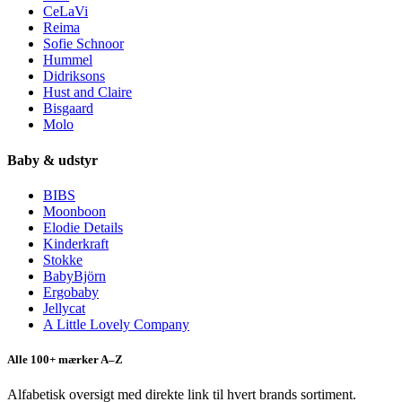
CeLaVi
Reima
Sofie Schnoor
Hummel
Didriksons
Hust and Claire
Bisgaard
Molo
Baby & udstyr
BIBS
Moonboon
Elodie Details
Kinderkraft
Stokke
BabyBjörn
Ergobaby
Jellycat
A Little Lovely Company
Alle 100+ mærker A–Z
Alfabetisk oversigt med direkte link til hvert brands sortiment.