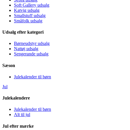
Soft Gallery udsalg
Katvig udsalg
Smallstuff udsalg
Småfolk udsalg
Udsalg efter kategori
Børneudstyr udsalg
Nattøj udsalg
Sengerande udsalg
Sæson
Julekalender til børn
Jul
Julekalendere
Julekalender til børn
Alt til jul
Jul efter mærke