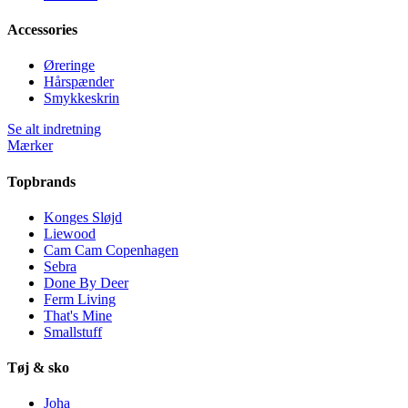
Accessories
Øreringe
Hårspænder
Smykkeskrin
Se alt indretning
Mærker
Topbrands
Konges Sløjd
Liewood
Cam Cam Copenhagen
Sebra
Done By Deer
Ferm Living
That's Mine
Smallstuff
Tøj & sko
Joha