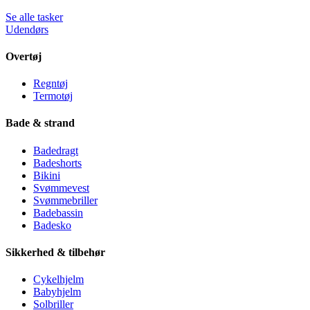
Se alle tasker
Udendørs
Overtøj
Regntøj
Termotøj
Bade & strand
Badedragt
Badeshorts
Bikini
Svømmevest
Svømmebriller
Badebassin
Badesko
Sikkerhed & tilbehør
Cykelhjelm
Babyhjelm
Solbriller