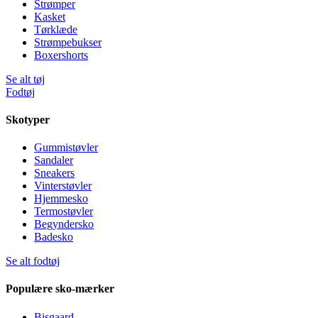
Strømper
Kasket
Tørklæde
Strømpebukser
Boxershorts
Se alt tøj
Fodtøj
Skotyper
Gummistøvler
Sandaler
Sneakers
Vinterstøvler
Hjemmesko
Termostøvler
Begyndersko
Badesko
Se alt fodtøj
Populære sko-mærker
Bisgaard