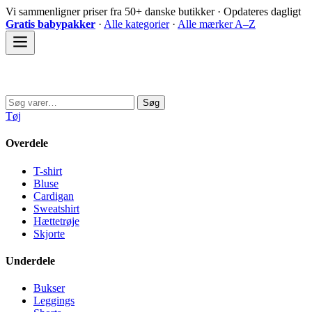
Spring
Vi sammenligner priser fra 50+ danske butikker · Opdateres dagligt
til
Gratis babypakker
·
Alle kategorier
·
Alle mærker A–Z
indhold
Sovedyret
Søg
Søg
efter:
Tøj
Overdele
T-shirt
Bluse
Cardigan
Sweatshirt
Hættetrøje
Skjorte
Underdele
Bukser
Leggings