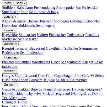
Pusle & Baby
›
Stofbleer
Babyalarm
Pusleunderlag
Ammepuder
Sut
Pusletasker
Sutteflasker
Potte
Se alt pusle & baby
Legetøj
›
Aktivitetslegetøj
Bamser
Puslespil
Stofbøger
Løbehjul
Løbecykel
Dukkehus
Boldbassin
Se alt legetøj
Tasker
›
Rygsække
Skoletasker
Kuffert
Pusletasker
Toilettasker
Penalhus
Madkasse
Se alle tasker
Udendørs
›
Regntøj
Termotøj
Badedragt
Cykelhjelm
Solbriller
Svømmevest
Badebassin
Se alt udendørs
Indretning
›
Plakater
Natlamper
Wallstickers
Uroer
Sengehimmel
Knager
Se alt
indretning
Mærker
›
Konges Sløjd
Liewood
Cam Cam Copenhagen
Joha
CeLaVi
Sebra
BIBS
Moonboon
Bisgaard
Jellycat
Se alle 100+ mærker
Guides
›
Gratis babypakker
Babydyne mål & størrelser
Hvilken voksipose?
Hvornår sidder baby selv?
Vask af sengerand
Økologisk vs Oeko-
Tex
Alle guides
Udsalg & Tilbud →
Forside
/
Cam Cam Copenhagen
/
Cam Cam Copenhagen Pointelle