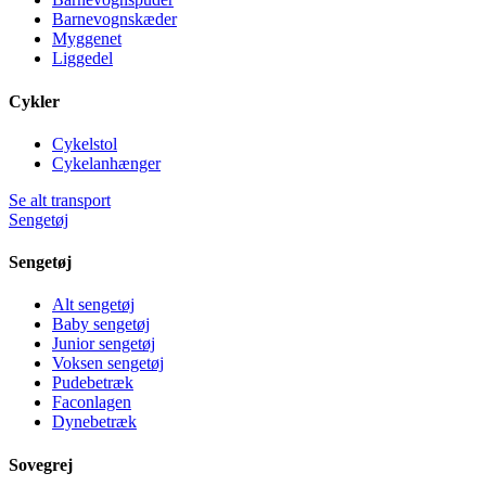
Barnevognskæder
Myggenet
Liggedel
Cykler
Cykelstol
Cykelanhænger
Se alt transport
Sengetøj
Sengetøj
Alt sengetøj
Baby sengetøj
Junior sengetøj
Voksen sengetøj
Pudebetræk
Faconlagen
Dynebetræk
Sovegrej