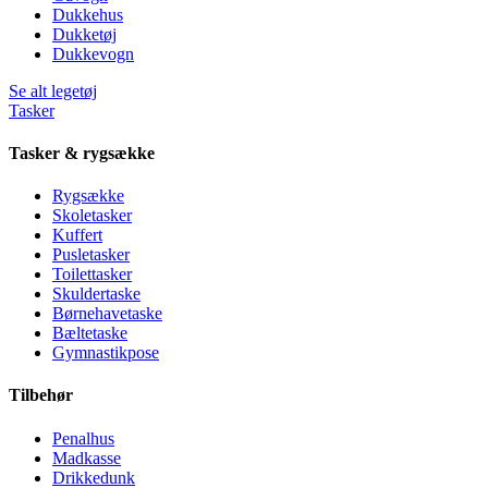
Dukkehus
Dukketøj
Dukkevogn
Se alt legetøj
Tasker
Tasker & rygsække
Rygsække
Skoletasker
Kuffert
Pusletasker
Toilettasker
Skuldertaske
Børnehavetaske
Bæltetaske
Gymnastikpose
Tilbehør
Penalhus
Madkasse
Drikkedunk