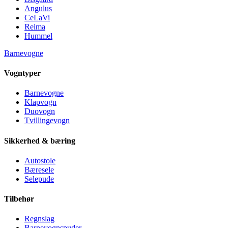
Angulus
CeLaVi
Reima
Hummel
Barnevogne
Vogntyper
Barnevogne
Klapvogn
Duovogn
Tvillingevogn
Sikkerhed & bæring
Autostole
Bæresele
Selepude
Tilbehør
Regnslag
Barnevognspuder