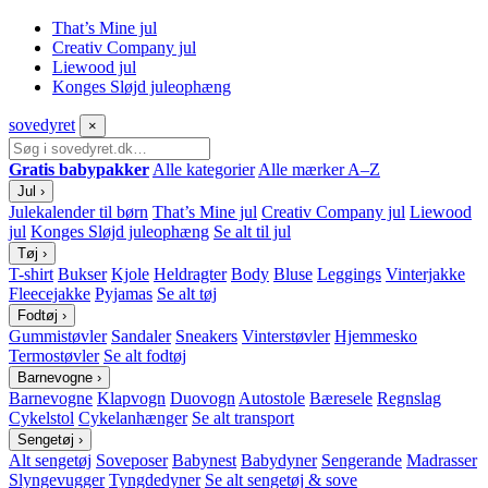
That’s Mine jul
Creativ Company jul
Liewood jul
Konges Sløjd juleophæng
sove
dyret
×
Gratis babypakker
Alle kategorier
Alle mærker A–Z
Jul
›
Julekalender til børn
That’s Mine jul
Creativ Company jul
Liewood
jul
Konges Sløjd juleophæng
Se alt til jul
Tøj
›
T-shirt
Bukser
Kjole
Heldragter
Body
Bluse
Leggings
Vinterjakke
Fleecejakke
Pyjamas
Se alt tøj
Fodtøj
›
Gummistøvler
Sandaler
Sneakers
Vinterstøvler
Hjemmesko
Termostøvler
Se alt fodtøj
Barnevogne
›
Barnevogne
Klapvogn
Duovogn
Autostole
Bæresele
Regnslag
Cykelstol
Cykelanhænger
Se alt transport
Sengetøj
›
Alt sengetøj
Soveposer
Babynest
Babydyner
Sengerande
Madrasser
Slyngevugger
Tyngdedyner
Se alt sengetøj & sove