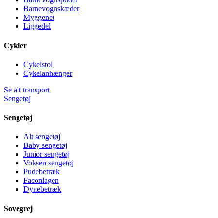
Barnevognskæder
Myggenet
Liggedel
Cykler
Cykelstol
Cykelanhænger
Se alt transport
Sengetøj
Sengetøj
Alt sengetøj
Baby sengetøj
Junior sengetøj
Voksen sengetøj
Pudebetræk
Faconlagen
Dynebetræk
Sovegrej