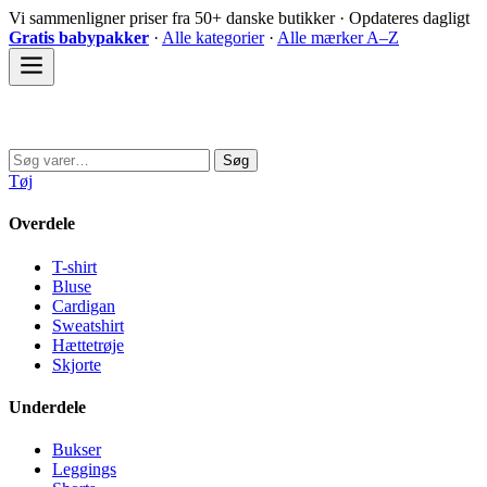
Spring
Vi sammenligner priser fra 50+ danske butikker · Opdateres dagligt
til
Gratis babypakker
·
Alle kategorier
·
Alle mærker A–Z
indhold
Sovedyret
Søg
Søg
efter:
Tøj
Overdele
T-shirt
Bluse
Cardigan
Sweatshirt
Hættetrøje
Skjorte
Underdele
Bukser
Leggings