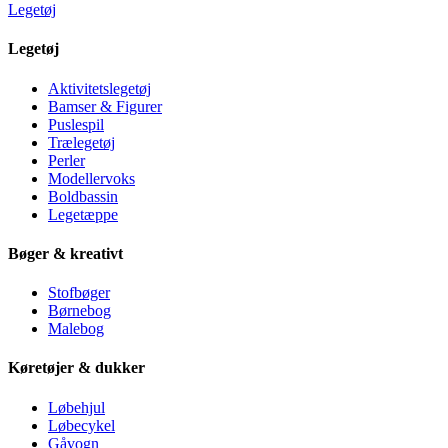
Legetøj
Legetøj
Aktivitetslegetøj
Bamser & Figurer
Puslespil
Trælegetøj
Perler
Modellervoks
Boldbassin
Legetæppe
Bøger & kreativt
Stofbøger
Børnebog
Malebog
Køretøjer & dukker
Løbehjul
Løbecykel
Gåvogn