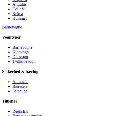
Angulus
CeLaVi
Reima
Hummel
Barnevogne
Vogntyper
Barnevogne
Klapvogn
Duovogn
Tvillingevogn
Sikkerhed & bæring
Autostole
Bæresele
Selepude
Tilbehør
Regnslag
Barnevognspuder