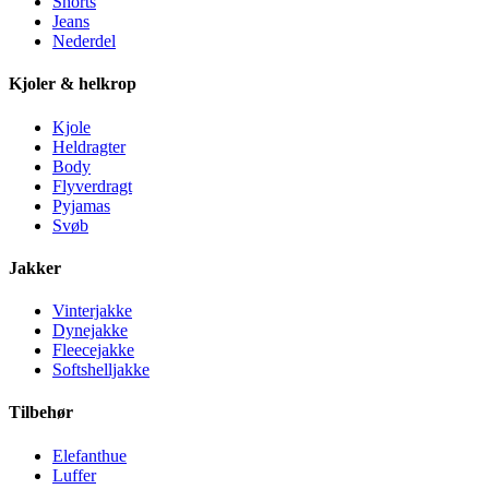
Shorts
Jeans
Nederdel
Kjoler & helkrop
Kjole
Heldragter
Body
Flyverdragt
Pyjamas
Svøb
Jakker
Vinterjakke
Dynejakke
Fleecejakke
Softshelljakke
Tilbehør
Elefanthue
Luffer