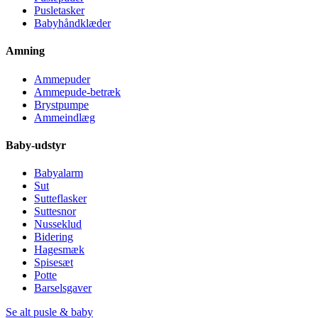
Pusletasker
Babyhåndklæder
Amning
Ammepuder
Ammepude-betræk
Brystpumpe
Ammeindlæg
Baby-udstyr
Babyalarm
Sut
Sutteflasker
Suttesnor
Nusseklud
Bidering
Hagesmæk
Spisesæt
Potte
Barselsgaver
Se alt pusle & baby