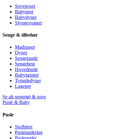
Soveposer
Babynest
Babydyner
Slyngevugger
Senge & tilbehør
Madrasser
Dyner
Sengerande
Sengehest
Hovedpude
Babytæpper
Tyngdedyner
Lagener
Se alt sengetøj & sove
Pusle & Baby
Pusle
Stofbleer
Pusleunderlag
Puslepuder