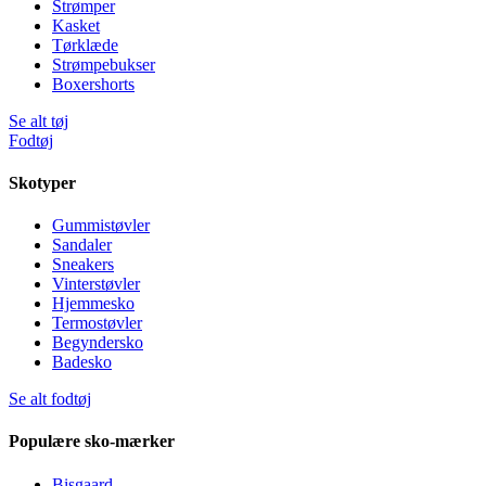
Strømper
Kasket
Tørklæde
Strømpebukser
Boxershorts
Se alt tøj
Fodtøj
Skotyper
Gummistøvler
Sandaler
Sneakers
Vinterstøvler
Hjemmesko
Termostøvler
Begyndersko
Badesko
Se alt fodtøj
Populære sko-mærker
Bisgaard