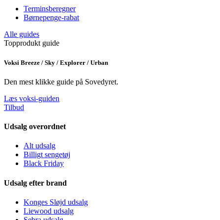
Terminsberegner
Børnepenge-rabat
Alle guides
Topprodukt guide
Voksi Breeze / Sky / Explorer / Urban
Den mest klikke guide på Sovedyret.
Læs voksi-guiden
Tilbud
Udsalg overordnet
Alt udsalg
Billigt sengetøj
Black Friday
Udsalg efter brand
Konges Sløjd udsalg
Liewood udsalg
Sebra udsalg