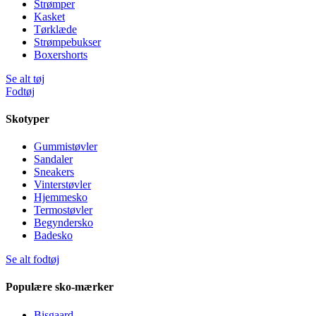
Strømper
Kasket
Tørklæde
Strømpebukser
Boxershorts
Se alt tøj
Fodtøj
Skotyper
Gummistøvler
Sandaler
Sneakers
Vinterstøvler
Hjemmesko
Termostøvler
Begyndersko
Badesko
Se alt fodtøj
Populære sko-mærker
Bisgaard