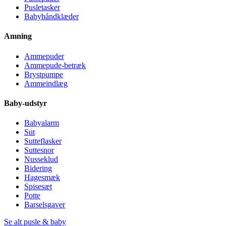
Pusletasker
Babyhåndklæder
Amning
Ammepuder
Ammepude-betræk
Brystpumpe
Ammeindlæg
Baby-udstyr
Babyalarm
Sut
Sutteflasker
Suttesnor
Nusseklud
Bidering
Hagesmæk
Spisesæt
Potte
Barselsgaver
Se alt pusle & baby