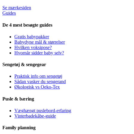
Se mærkesiden
Guides
De 4 mest besøgte guides
Gratis babypakker
Babydyne mål & størrelser
Hvilken voksipose?
Hvornår sidder baby selv?
Sengetøj & sengegear
Praktisk info om sengetøj
Sådan vasker du sengerand
Økologisk vs Oeko-Tex
Pusle & bæring
Væghængt puslebord-erfaring
Vinterbadekåbe-guide
Family planning