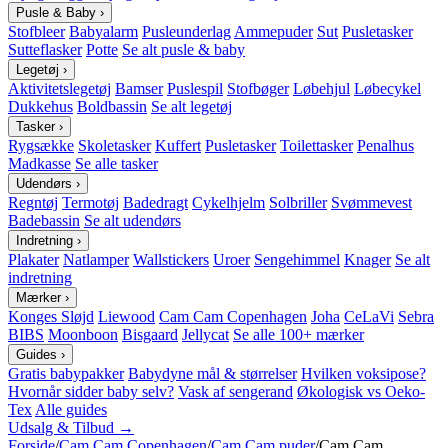
Pusle & Baby
›
Stofbleer
Babyalarm
Pusleunderlag
Ammepuder
Sut
Pusletasker
Sutteflasker
Potte
Se alt pusle & baby
Legetøj
›
Aktivitetslegetøj
Bamser
Puslespil
Stofbøger
Løbehjul
Løbecykel
Dukkehus
Boldbassin
Se alt legetøj
Tasker
›
Rygsække
Skoletasker
Kuffert
Pusletasker
Toilettasker
Penalhus
Madkasse
Se alle tasker
Udendørs
›
Regntøj
Termotøj
Badedragt
Cykelhjelm
Solbriller
Svømmevest
Badebassin
Se alt udendørs
Indretning
›
Plakater
Natlamper
Wallstickers
Uroer
Sengehimmel
Knager
Se alt
indretning
Mærker
›
Konges Sløjd
Liewood
Cam Cam Copenhagen
Joha
CeLaVi
Sebra
BIBS
Moonboon
Bisgaard
Jellycat
Se alle 100+ mærker
Guides
›
Gratis babypakker
Babydyne mål & størrelser
Hvilken voksipose?
Hvornår sidder baby selv?
Vask af sengerand
Økologisk vs Oeko-
Tex
Alle guides
Udsalg & Tilbud →
Forside
/
Cam Cam Copenhagen
/
Cam Cam puder
/
Cam Cam