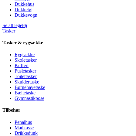
Dukkehus
Dukketøj
Dukkevogn
Se alt legetøj
Tasker
Tasker & rygsække
Rygsække
Skoletasker
Kuffert
Pusletasker
Toilettasker
Skuldertaske
Børnehavetaske
Bæltetaske
Gymnastikpose
Tilbehør
Penalhus
Madkasse
Drikkedunk