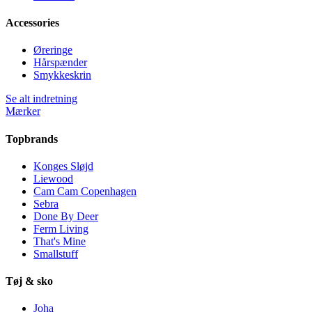
Accessories
Øreringe
Hårspænder
Smykkeskrin
Se alt indretning
Mærker
Topbrands
Konges Sløjd
Liewood
Cam Cam Copenhagen
Sebra
Done By Deer
Ferm Living
That's Mine
Smallstuff
Tøj & sko
Joha