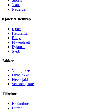
Shorts
Jeans
Nederdel
Kjoler & helkrop
Kjole
Heldragter
Body
Flyverdragt
Pyjamas
Svøb
Jakker
Vinterjakke
Dynejakke
Fleecejakke
Softshelljakke
Tilbehør
Elefanthue
Luffer