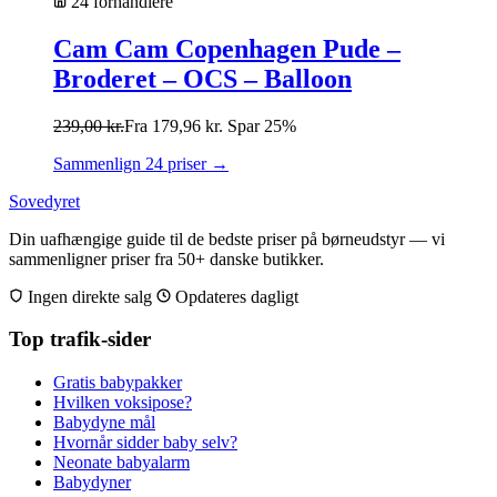
24 forhandlere
Cam Cam Copenhagen Pude –
Broderet – OCS – Balloon
239,00
kr.
Fra
179,96
kr.
Spar 25%
Sammenlign 24 priser →
Sovedyret
Din uafhængige guide til de bedste priser på børneudstyr — vi
sammenligner priser fra 50+ danske butikker.
Ingen direkte salg
Opdateres dagligt
Top trafik-sider
Gratis babypakker
Hvilken voksipose?
Babydyne mål
Hvornår sidder baby selv?
Neonate babyalarm
Babydyner