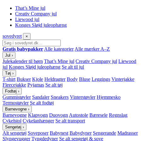
That’s Mine jul
Creativ Company jul
Liewood jul
Konges Sløjd juleophæng
sove
dyret
×
Gratis babypakker
Alle kategorier
Alle mærker A–Z
Jul
›
Julekalender til børn
That’s Mine jul
Creativ Company jul
Liewood
jul
Konges Sløjd juleophæng
Se alt til jul
Tøj
›
T-shirt
Bukser
Kjole
Heldragter
Body
Bluse
Leggings
Vinterjakke
Fleecejakke
Pyjamas
Se alt tøj
Fodtøj
›
Gummistøvler
Sandaler
Sneakers
Vinterstøvler
Hjemmesko
Termostøvler
Se alt fodtøj
Barnevogne
›
Barnevogne
Klapvogn
Duovogn
Autostole
Bæresele
Regnslag
Cykelstol
Cykelanhænger
Se alt transport
Sengetøj
›
Alt sengetøj
Soveposer
Babynest
Babydyner
Sengerande
Madrasser
Slyngevugger
Tyngdedyner
Se alt sengetøj & sove