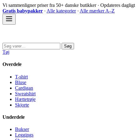
Spring
Vi sammenligner priser fra 50+ danske butikker · Opdateres dagligt
til
Gratis babypakker
·
Alle kategorier
·
Alle mærker A–Z
indhold
Sovedyret
Søg
Søg
efter:
Tøj
Overdele
T-shirt
Bluse
Cardigan
Sweatshirt
Hættetrøje
Skjorte
Underdele
Bukser
Leggings