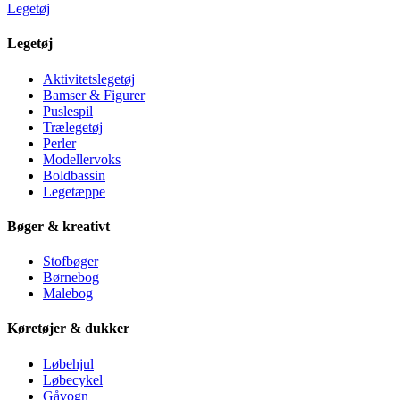
Legetøj
Legetøj
Aktivitetslegetøj
Bamser & Figurer
Puslespil
Trælegetøj
Perler
Modellervoks
Boldbassin
Legetæppe
Bøger & kreativt
Stofbøger
Børnebog
Malebog
Køretøjer & dukker
Løbehjul
Løbecykel
Gåvogn