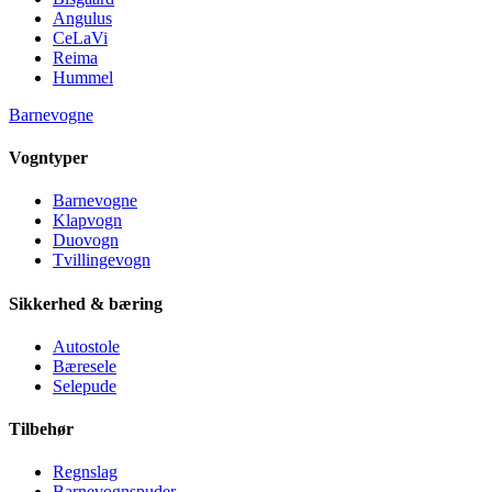
Angulus
CeLaVi
Reima
Hummel
Barnevogne
Vogntyper
Barnevogne
Klapvogn
Duovogn
Tvillingevogn
Sikkerhed & bæring
Autostole
Bæresele
Selepude
Tilbehør
Regnslag
Barnevognspuder