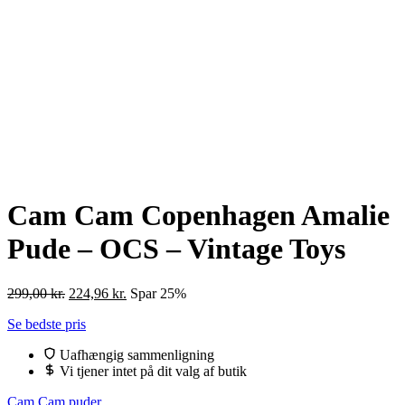
Cam Cam Copenhagen Amalie
Pude – OCS – Vintage Toys
Den
Den
299,00
kr.
224,96
kr.
Spar 25%
oprindelige
aktuelle
Se bedste pris
pris
pris
var:
er:
Uafhængig sammenligning
299,00 kr..
224,96 kr..
Vi tjener intet på dit valg af butik
Cam Cam puder