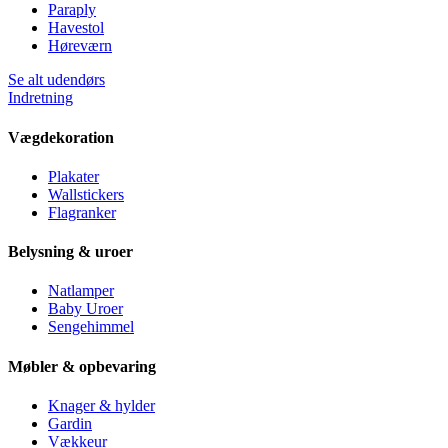
Paraply
Havestol
Høreværn
Se alt udendørs
Indretning
Vægdekoration
Plakater
Wallstickers
Flagranker
Belysning & uroer
Natlamper
Baby Uroer
Sengehimmel
Møbler & opbevaring
Knager & hylder
Gardin
Vækkeur