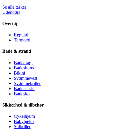
Se alle tasker
Udendørs
Overtøj
Regntøj
Termotøj
Bade & strand
Badedragt
Badeshorts
Bikini
Svømmevest
Svømmebriller
Badebassin
Badesko
Sikkerhed & tilbehør
Cykelhjelm
Babyhjelm
Solbriller