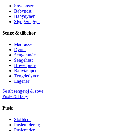
Soveposer
Babynest
Babydyner
Slyngevugger
Senge & tilbehør
Madrasser
Dyner
Sengerande
Sengehest
Hovedpude
Babytæpper
Tyngdedyner
Lagener
Se alt sengetøj & sove
Pusle & Baby
Pusle
Stofbleer
Pusleunderlag
Puslepuder