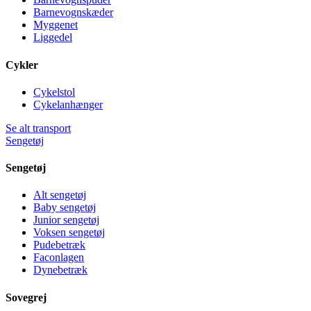
Barnevognskæder
Myggenet
Liggedel
Cykler
Cykelstol
Cykelanhænger
Se alt transport
Sengetøj
Sengetøj
Alt sengetøj
Baby sengetøj
Junior sengetøj
Voksen sengetøj
Pudebetræk
Faconlagen
Dynebetræk
Sovegrej