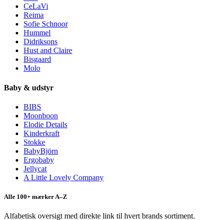
CeLaVi
Reima
Sofie Schnoor
Hummel
Didriksons
Hust and Claire
Bisgaard
Molo
Baby & udstyr
BIBS
Moonboon
Elodie Details
Kinderkraft
Stokke
BabyBjörn
Ergobaby
Jellycat
A Little Lovely Company
Alle 100+ mærker A–Z
Alfabetisk oversigt med direkte link til hvert brands sortiment.