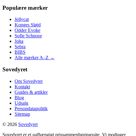
Populære mærker
Jellycat
Konges Sløjd
Odder Evoke
Sofie Schnoor
Joha
Sebra
BIBS
Alle mærker A–Z →
Sovedyret
Om Sovedyret
Kontakt
Guides & artikler
Blog
Udsalg
Persondatapolitik
Sitemap
© 2026
Sovedyret
Sovedyret er et uafhængigt prissammenligningssite. Vi modtager