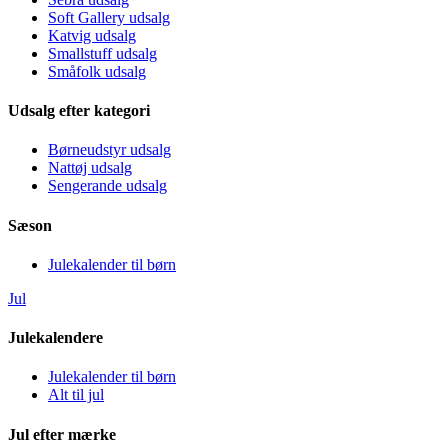
Soft Gallery udsalg
Katvig udsalg
Smallstuff udsalg
Småfolk udsalg
Udsalg efter kategori
Børneudstyr udsalg
Nattøj udsalg
Sengerande udsalg
Sæson
Julekalender til børn
Jul
Julekalendere
Julekalender til børn
Alt til jul
Jul efter mærke