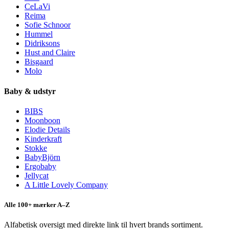
CeLaVi
Reima
Sofie Schnoor
Hummel
Didriksons
Hust and Claire
Bisgaard
Molo
Baby & udstyr
BIBS
Moonboon
Elodie Details
Kinderkraft
Stokke
BabyBjörn
Ergobaby
Jellycat
A Little Lovely Company
Alle 100+ mærker A–Z
Alfabetisk oversigt med direkte link til hvert brands sortiment.