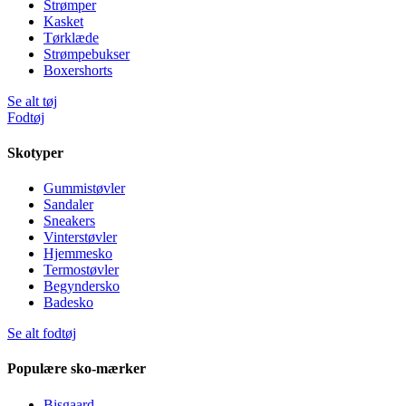
Strømper
Kasket
Tørklæde
Strømpebukser
Boxershorts
Se alt tøj
Fodtøj
Skotyper
Gummistøvler
Sandaler
Sneakers
Vinterstøvler
Hjemmesko
Termostøvler
Begyndersko
Badesko
Se alt fodtøj
Populære sko-mærker
Bisgaard