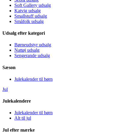
Soft Gallery udsalg
Katvig udsalg
Smallstuff udsalg
Småfolk udsalg
Udsalg efter kategori
Børneudstyr udsalg
Nattøj udsalg
Sengerande udsalg
Sæson
Julekalender til børn
Jul
Julekalendere
Julekalender til børn
Alt til jul
Jul efter mærke