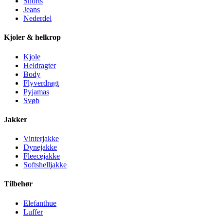
Shorts
Jeans
Nederdel
Kjoler & helkrop
Kjole
Heldragter
Body
Flyverdragt
Pyjamas
Svøb
Jakker
Vinterjakke
Dynejakke
Fleecejakke
Softshelljakke
Tilbehør
Elefanthue
Luffer