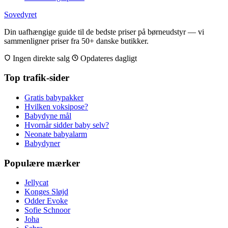
Sovedyret
Din uafhængige guide til de bedste priser på børneudstyr — vi
sammenligner priser fra 50+ danske butikker.
Ingen direkte salg
Opdateres dagligt
Top trafik-sider
Gratis babypakker
Hvilken voksipose?
Babydyne mål
Hvornår sidder baby selv?
Neonate babyalarm
Babydyner
Populære mærker
Jellycat
Konges Sløjd
Odder Evoke
Sofie Schnoor
Joha