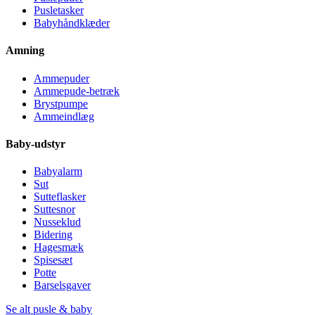
Pusletasker
Babyhåndklæder
Amning
Ammepuder
Ammepude-betræk
Brystpumpe
Ammeindlæg
Baby-udstyr
Babyalarm
Sut
Sutteflasker
Suttesnor
Nusseklud
Bidering
Hagesmæk
Spisesæt
Potte
Barselsgaver
Se alt pusle & baby