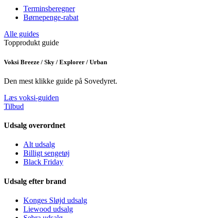
Terminsberegner
Børnepenge-rabat
Alle guides
Topprodukt guide
Voksi Breeze / Sky / Explorer / Urban
Den mest klikke guide på Sovedyret.
Læs voksi-guiden
Tilbud
Udsalg overordnet
Alt udsalg
Billigt sengetøj
Black Friday
Udsalg efter brand
Konges Sløjd udsalg
Liewood udsalg
Sebra udsalg