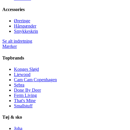
Accessories
Øreringe
Hårspænder
Smykkeskrin
Se alt indretning
Mærker
Topbrands
Konges Sløjd
Liewood
Cam Cam Copenhagen
Sebra
Done By Deer
Ferm Living
That's Mine
Smallstuff
Tøj & sko
Joha