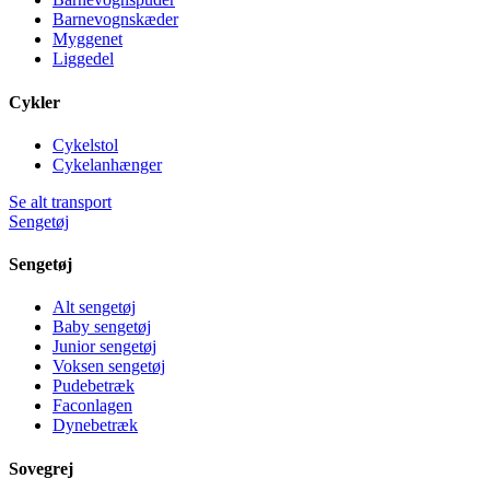
Barnevognskæder
Myggenet
Liggedel
Cykler
Cykelstol
Cykelanhænger
Se alt transport
Sengetøj
Sengetøj
Alt sengetøj
Baby sengetøj
Junior sengetøj
Voksen sengetøj
Pudebetræk
Faconlagen
Dynebetræk
Sovegrej