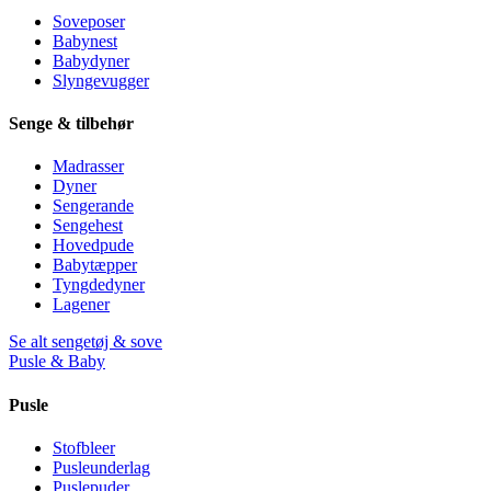
Soveposer
Babynest
Babydyner
Slyngevugger
Senge & tilbehør
Madrasser
Dyner
Sengerande
Sengehest
Hovedpude
Babytæpper
Tyngdedyner
Lagener
Se alt sengetøj & sove
Pusle & Baby
Pusle
Stofbleer
Pusleunderlag
Puslepuder