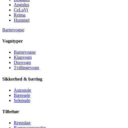
Angulus
CeLaVi
Reima
Hummel
Barnevogne
Vogntyper
Barnevogne
Klapvogn
Duovogn
Tvillingevogn
Sikkerhed & bæring
Autostole
Bæresele
Selepude
Tilbehør
Regnslag
Barnevognspuder