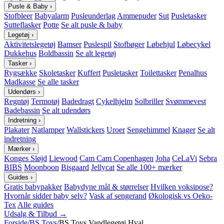
Pusle & Baby
›
Stofbleer
Babyalarm
Pusleunderlag
Ammepuder
Sut
Pusletasker
Sutteflasker
Potte
Se alt pusle & baby
Legetøj
›
Aktivitetslegetøj
Bamser
Puslespil
Stofbøger
Løbehjul
Løbecykel
Dukkehus
Boldbassin
Se alt legetøj
Tasker
›
Rygsække
Skoletasker
Kuffert
Pusletasker
Toilettasker
Penalhus
Madkasse
Se alle tasker
Udendørs
›
Regntøj
Termotøj
Badedragt
Cykelhjelm
Solbriller
Svømmevest
Badebassin
Se alt udendørs
Indretning
›
Plakater
Natlamper
Wallstickers
Uroer
Sengehimmel
Knager
Se alt
indretning
Mærker
›
Konges Sløjd
Liewood
Cam Cam Copenhagen
Joha
CeLaVi
Sebra
BIBS
Moonboon
Bisgaard
Jellycat
Se alle 100+ mærker
Guides
›
Gratis babypakker
Babydyne mål & størrelser
Hvilken voksipose?
Hvornår sidder baby selv?
Vask af sengerand
Økologisk vs Oeko-
Tex
Alle guides
Udsalg & Tilbud →
Forside
/
BS Toys
/
BS Toys Vandlegetøj Hval