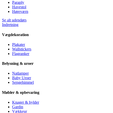
Paraply
Havestol
Høreværn
Se alt udendørs
Indretning
Vægdekoration
Plakater
Wallstickers
Flagranker
Belysning & uroer
Natlamper
Baby Uroer
Sengehimmel
Møbler & opbevaring
Knager & hylder
Gardin
Vækkeur