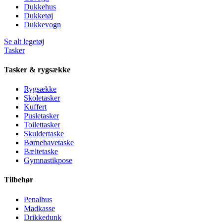
Dukkehus
Dukketøj
Dukkevogn
Se alt legetøj
Tasker
Tasker & rygsække
Rygsække
Skoletasker
Kuffert
Pusletasker
Toilettasker
Skuldertaske
Børnehavetaske
Bæltetaske
Gymnastikpose
Tilbehør
Penalhus
Madkasse
Drikkedunk