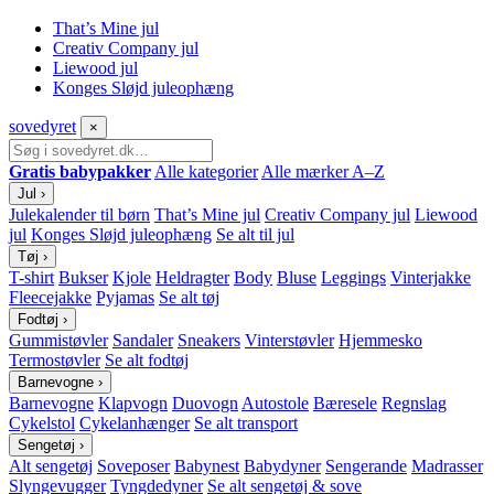
That’s Mine jul
Creativ Company jul
Liewood jul
Konges Sløjd juleophæng
sove
dyret
×
Gratis babypakker
Alle kategorier
Alle mærker A–Z
Jul
›
Julekalender til børn
That’s Mine jul
Creativ Company jul
Liewood
jul
Konges Sløjd juleophæng
Se alt til jul
Tøj
›
T-shirt
Bukser
Kjole
Heldragter
Body
Bluse
Leggings
Vinterjakke
Fleecejakke
Pyjamas
Se alt tøj
Fodtøj
›
Gummistøvler
Sandaler
Sneakers
Vinterstøvler
Hjemmesko
Termostøvler
Se alt fodtøj
Barnevogne
›
Barnevogne
Klapvogn
Duovogn
Autostole
Bæresele
Regnslag
Cykelstol
Cykelanhænger
Se alt transport
Sengetøj
›
Alt sengetøj
Soveposer
Babynest
Babydyner
Sengerande
Madrasser
Slyngevugger
Tyngdedyner
Se alt sengetøj & sove