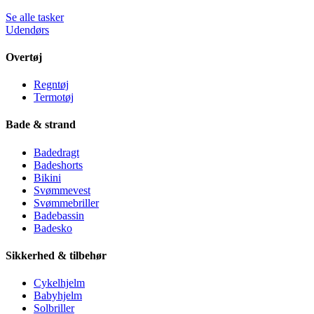
Se alle tasker
Udendørs
Overtøj
Regntøj
Termotøj
Bade & strand
Badedragt
Badeshorts
Bikini
Svømmevest
Svømmebriller
Badebassin
Badesko
Sikkerhed & tilbehør
Cykelhjelm
Babyhjelm
Solbriller