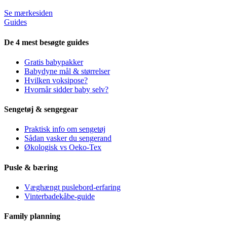
Se mærkesiden
Guides
De 4 mest besøgte guides
Gratis babypakker
Babydyne mål & størrelser
Hvilken voksipose?
Hvornår sidder baby selv?
Sengetøj & sengegear
Praktisk info om sengetøj
Sådan vasker du sengerand
Økologisk vs Oeko-Tex
Pusle & bæring
Væghængt puslebord-erfaring
Vinterbadekåbe-guide
Family planning