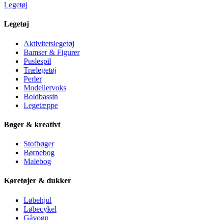
Legetøj
Legetøj
Aktivitetslegetøj
Bamser & Figurer
Puslespil
Trælegetøj
Perler
Modellervoks
Boldbassin
Legetæppe
Bøger & kreativt
Stofbøger
Børnebog
Malebog
Køretøjer & dukker
Løbehjul
Løbecykel
Gåvogn