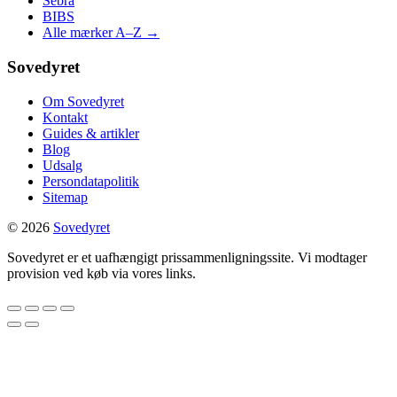
Sebra
BIBS
Alle mærker A–Z →
Sovedyret
Om Sovedyret
Kontakt
Guides & artikler
Blog
Udsalg
Persondatapolitik
Sitemap
© 2026
Sovedyret
Sovedyret er et uafhængigt prissammenligningssite. Vi modtager
provision ved køb via vores links.