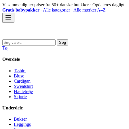
Spring
Vi sammenligner priser fra 50+ danske butikker · Opdateres dagligt
til
Gratis babypakker
·
Alle kategorier
·
Alle mærker A–Z
indhold
Sovedyret
Søg
Søg
efter:
Tøj
Overdele
T-shirt
Bluse
Cardigan
Sweatshirt
Hættetrøje
Skjorte
Underdele
Bukser
Leggings