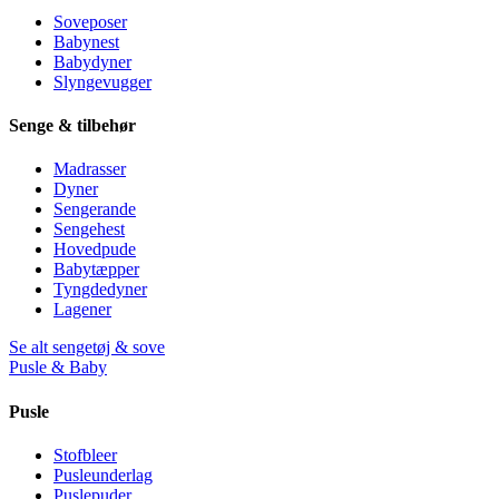
Soveposer
Babynest
Babydyner
Slyngevugger
Senge & tilbehør
Madrasser
Dyner
Sengerande
Sengehest
Hovedpude
Babytæpper
Tyngdedyner
Lagener
Se alt sengetøj & sove
Pusle & Baby
Pusle
Stofbleer
Pusleunderlag
Puslepuder