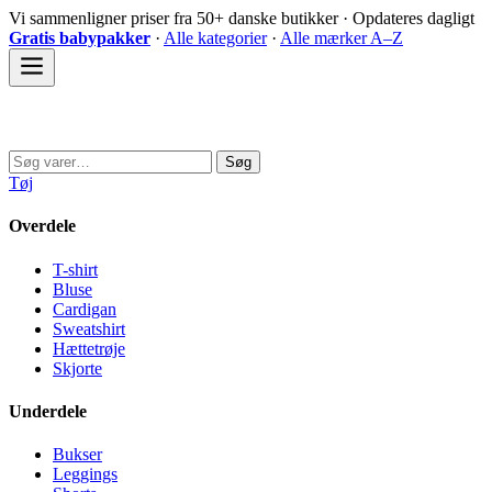
Spring
Vi sammenligner priser fra 50+ danske butikker · Opdateres dagligt
til
Gratis babypakker
·
Alle kategorier
·
Alle mærker A–Z
indhold
Sovedyret
Søg
Søg
efter:
Tøj
Overdele
T-shirt
Bluse
Cardigan
Sweatshirt
Hættetrøje
Skjorte
Underdele
Bukser
Leggings