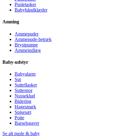
Pusletasker
Babyhåndklæder
Amning
Ammepuder
Ammepude-betræk
Brystpumpe
Ammeindlæg
Baby-udstyr
Babyalarm
Sut
Sutteflasker
Suttesnor
Nusseklud
Bidering
Hagesmæk
Spisesæt
Potte
Barselsgaver
Se alt pusle & baby