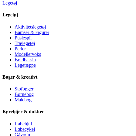
Legetøj
Legetøj
Aktivitetslegetøj
Bamser & Figurer
Puslespil
Trælegetøj
Perler
Modellervoks
Boldbassin
Legetæppe
Bøger & kreativt
Stofbøger
Børnebog
Malebog
Køretøjer & dukker
Løbehjul
Løbecykel
Gåvogn