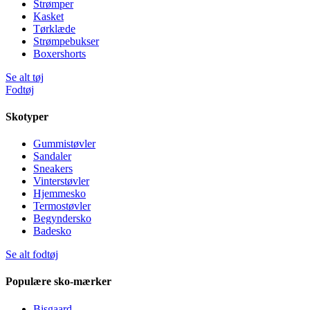
Strømper
Kasket
Tørklæde
Strømpebukser
Boxershorts
Se alt tøj
Fodtøj
Skotyper
Gummistøvler
Sandaler
Sneakers
Vinterstøvler
Hjemmesko
Termostøvler
Begyndersko
Badesko
Se alt fodtøj
Populære sko-mærker
Bisgaard