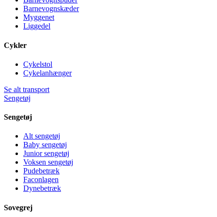
Barnevognskæder
Myggenet
Liggedel
Cykler
Cykelstol
Cykelanhænger
Se alt transport
Sengetøj
Sengetøj
Alt sengetøj
Baby sengetøj
Junior sengetøj
Voksen sengetøj
Pudebetræk
Faconlagen
Dynebetræk
Sovegrej