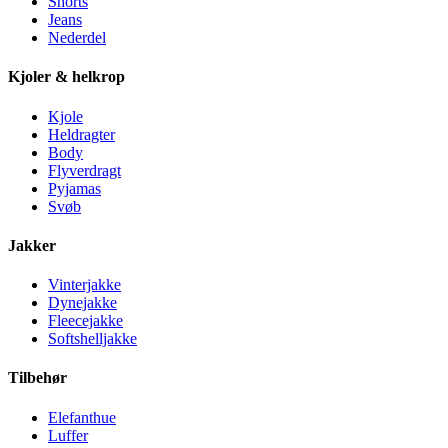
Shorts
Jeans
Nederdel
Kjoler & helkrop
Kjole
Heldragter
Body
Flyverdragt
Pyjamas
Svøb
Jakker
Vinterjakke
Dynejakke
Fleecejakke
Softshelljakke
Tilbehør
Elefanthue
Luffer