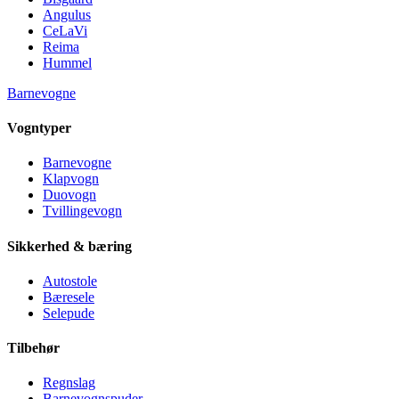
Angulus
CeLaVi
Reima
Hummel
Barnevogne
Vogntyper
Barnevogne
Klapvogn
Duovogn
Tvillingevogn
Sikkerhed & bæring
Autostole
Bæresele
Selepude
Tilbehør
Regnslag
Barnevognspuder