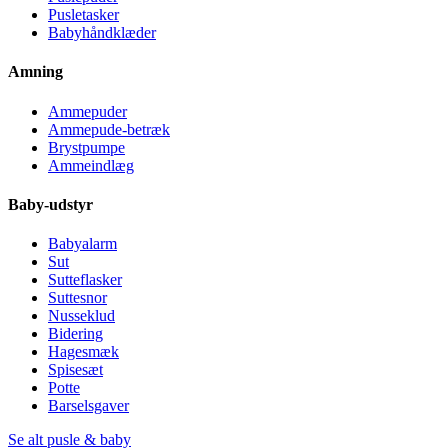
Pusletasker
Babyhåndklæder
Amning
Ammepuder
Ammepude-betræk
Brystpumpe
Ammeindlæg
Baby-udstyr
Babyalarm
Sut
Sutteflasker
Suttesnor
Nusseklud
Bidering
Hagesmæk
Spisesæt
Potte
Barselsgaver
Se alt pusle & baby