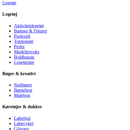
Legetøj
Legetøj
Aktivitetslegetøj
Bamser & Figurer
Puslespil
Trælegetøj
Perler
Modellervoks
Boldbassin
Legetæppe
Bøger & kreativt
Stofbøger
Børnebog
Malebog
Køretøjer & dukker
Løbehjul
Løbecykel
Gåvogn