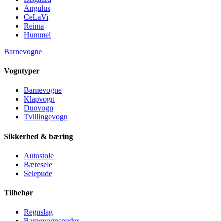
Angulus
CeLaVi
Reima
Hummel
Barnevogne
Vogntyper
Barnevogne
Klapvogn
Duovogn
Tvillingevogn
Sikkerhed & bæring
Autostole
Bæresele
Selepude
Tilbehør
Regnslag
Barnevognspuder