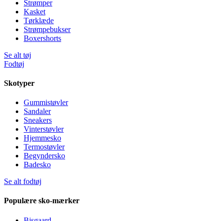
Strømper
Kasket
Tørklæde
Strømpebukser
Boxershorts
Se alt tøj
Fodtøj
Skotyper
Gummistøvler
Sandaler
Sneakers
Vinterstøvler
Hjemmesko
Termostøvler
Begyndersko
Badesko
Se alt fodtøj
Populære sko-mærker
Bisgaard