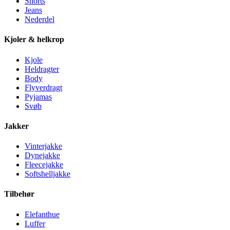
Shorts
Jeans
Nederdel
Kjoler & helkrop
Kjole
Heldragter
Body
Flyverdragt
Pyjamas
Svøb
Jakker
Vinterjakke
Dynejakke
Fleecejakke
Softshelljakke
Tilbehør
Elefanthue
Luffer