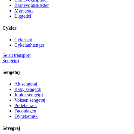
Barnevognskæder
Myggenet
Liggedel
Cykler
Cykelstol
Cykelanhænger
Se alt transport
Sengetøj
Sengetøj
Alt sengetøj
Baby sengetøj
Junior sengetøj
Voksen sengetøj
Pudebetræk
Faconlagen
Dynebetræk
Sovegrej