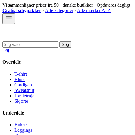
Spring
Vi sammenligner priser fra 50+ danske butikker · Opdateres dagligt
til
Gratis babypakker
·
Alle kategorier
·
Alle mærker A–Z
indhold
Sovedyret
Søg
Søg
efter:
Tøj
Overdele
T-shirt
Bluse
Cardigan
Sweatshirt
Hættetrøje
Skjorte
Underdele
Bukser
Leggings