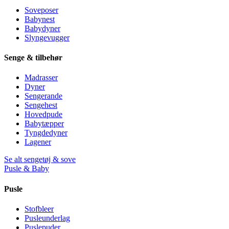
Soveposer
Babynest
Babydyner
Slyngevugger
Senge & tilbehør
Madrasser
Dyner
Sengerande
Sengehest
Hovedpude
Babytæpper
Tyngdedyner
Lagener
Se alt sengetøj & sove
Pusle & Baby
Pusle
Stofbleer
Pusleunderlag
Puslepuder