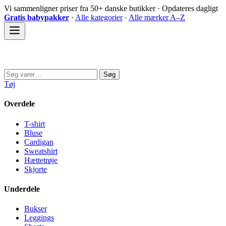
Spring
Vi sammenligner priser fra 50+ danske butikker · Opdateres dagligt
til
Gratis babypakker
·
Alle kategorier
·
Alle mærker A–Z
indhold
Sovedyret
Søg
Søg
efter:
Tøj
Overdele
T-shirt
Bluse
Cardigan
Sweatshirt
Hættetrøje
Skjorte
Underdele
Bukser
Leggings