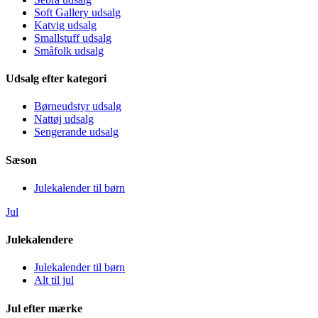
Soft Gallery udsalg
Katvig udsalg
Smallstuff udsalg
Småfolk udsalg
Udsalg efter kategori
Børneudstyr udsalg
Nattøj udsalg
Sengerande udsalg
Sæson
Julekalender til børn
Jul
Julekalendere
Julekalender til børn
Alt til jul
Jul efter mærke