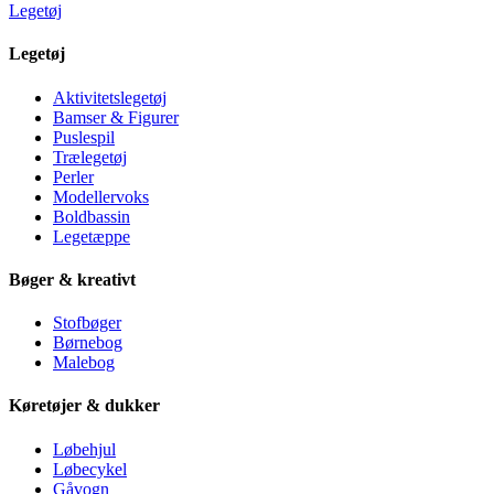
Legetøj
Legetøj
Aktivitetslegetøj
Bamser & Figurer
Puslespil
Trælegetøj
Perler
Modellervoks
Boldbassin
Legetæppe
Bøger & kreativt
Stofbøger
Børnebog
Malebog
Køretøjer & dukker
Løbehjul
Løbecykel
Gåvogn