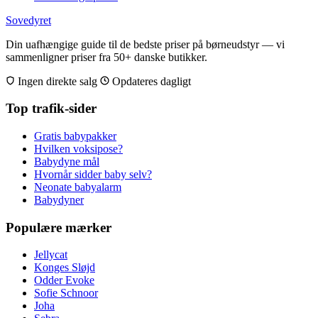
Sovedyret
Din uafhængige guide til de bedste priser på børneudstyr — vi
sammenligner priser fra 50+ danske butikker.
Ingen direkte salg
Opdateres dagligt
Top trafik-sider
Gratis babypakker
Hvilken voksipose?
Babydyne mål
Hvornår sidder baby selv?
Neonate babyalarm
Babydyner
Populære mærker
Jellycat
Konges Sløjd
Odder Evoke
Sofie Schnoor
Joha