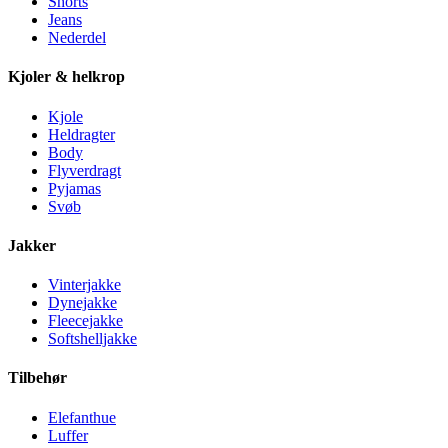
Shorts
Jeans
Nederdel
Kjoler & helkrop
Kjole
Heldragter
Body
Flyverdragt
Pyjamas
Svøb
Jakker
Vinterjakke
Dynejakke
Fleecejakke
Softshelljakke
Tilbehør
Elefanthue
Luffer