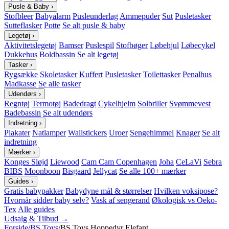
Pusle & Baby
›
Stofbleer
Babyalarm
Pusleunderlag
Ammepuder
Sut
Pusletasker
Sutteflasker
Potte
Se alt pusle & baby
Legetøj
›
Aktivitetslegetøj
Bamser
Puslespil
Stofbøger
Løbehjul
Løbecykel
Dukkehus
Boldbassin
Se alt legetøj
Tasker
›
Rygsække
Skoletasker
Kuffert
Pusletasker
Toilettasker
Penalhus
Madkasse
Se alle tasker
Udendørs
›
Regntøj
Termotøj
Badedragt
Cykelhjelm
Solbriller
Svømmevest
Badebassin
Se alt udendørs
Indretning
›
Plakater
Natlamper
Wallstickers
Uroer
Sengehimmel
Knager
Se alt
indretning
Mærker
›
Konges Sløjd
Liewood
Cam Cam Copenhagen
Joha
CeLaVi
Sebra
BIBS
Moonboon
Bisgaard
Jellycat
Se alle 100+ mærker
Guides
›
Gratis babypakker
Babydyne mål & størrelser
Hvilken voksipose?
Hvornår sidder baby selv?
Vask af sengerand
Økologisk vs Oeko-
Tex
Alle guides
Udsalg & Tilbud →
Forside
/
BS Toys
/
BS Toys Hoppedyr Elefant