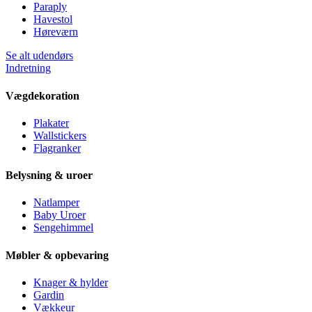
Paraply
Havestol
Høreværn
Se alt udendørs
Indretning
Vægdekoration
Plakater
Wallstickers
Flagranker
Belysning & uroer
Natlamper
Baby Uroer
Sengehimmel
Møbler & opbevaring
Knager & hylder
Gardin
Vækkeur