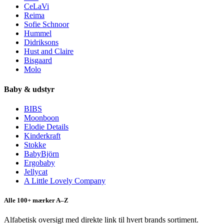
CeLaVi
Reima
Sofie Schnoor
Hummel
Didriksons
Hust and Claire
Bisgaard
Molo
Baby & udstyr
BIBS
Moonboon
Elodie Details
Kinderkraft
Stokke
BabyBjörn
Ergobaby
Jellycat
A Little Lovely Company
Alle 100+ mærker A–Z
Alfabetisk oversigt med direkte link til hvert brands sortiment.