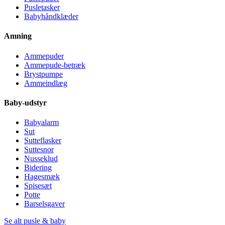
Pusletasker
Babyhåndklæder
Amning
Ammepuder
Ammepude-betræk
Brystpumpe
Ammeindlæg
Baby-udstyr
Babyalarm
Sut
Sutteflasker
Suttesnor
Nusseklud
Bidering
Hagesmæk
Spisesæt
Potte
Barselsgaver
Se alt pusle & baby