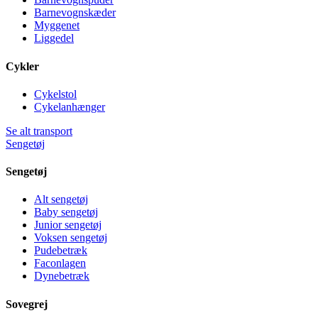
Barnevognskæder
Myggenet
Liggedel
Cykler
Cykelstol
Cykelanhænger
Se alt transport
Sengetøj
Sengetøj
Alt sengetøj
Baby sengetøj
Junior sengetøj
Voksen sengetøj
Pudebetræk
Faconlagen
Dynebetræk
Sovegrej