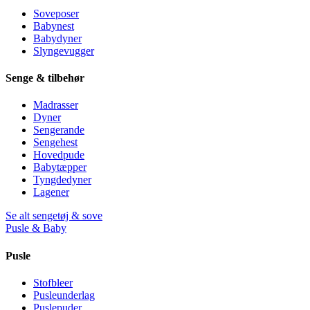
Soveposer
Babynest
Babydyner
Slyngevugger
Senge & tilbehør
Madrasser
Dyner
Sengerande
Sengehest
Hovedpude
Babytæpper
Tyngdedyner
Lagener
Se alt sengetøj & sove
Pusle & Baby
Pusle
Stofbleer
Pusleunderlag
Puslepuder