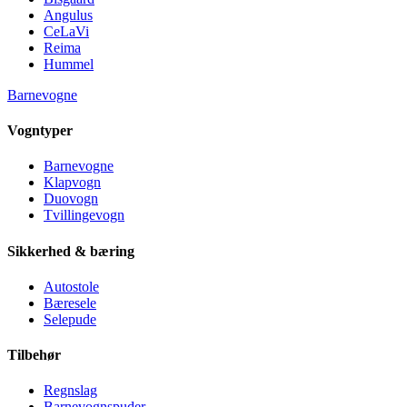
Angulus
CeLaVi
Reima
Hummel
Barnevogne
Vogntyper
Barnevogne
Klapvogn
Duovogn
Tvillingevogn
Sikkerhed & bæring
Autostole
Bæresele
Selepude
Tilbehør
Regnslag
Barnevognspuder