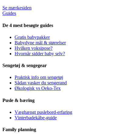
Se mærkesiden
Guides
De 4 mest besøgte guides
Gratis babypakker
Babydyne mål & størrelser
Hvilken voksipose?
Hvornår sidder baby selv?
Sengetøj & sengegear
Praktisk info om sengetøj
Sådan vasker du sengerand
Økologisk vs Oeko-Tex
Pusle & bæring
Væghængt puslebord-erfaring
Vinterbadekåbe-guide
Family planning