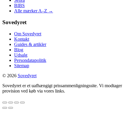
Sebra
BIBS
Alle mærker A–Z →
Sovedyret
Om Sovedyret
Kontakt
Guides & artikler
Blog
Udsalg
Persondatapolitik
Sitemap
© 2026
Sovedyret
Sovedyret er et uafhængigt prissammenligningssite. Vi modtager
provision ved køb via vores links.