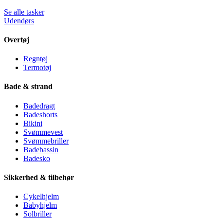
Se alle tasker
Udendørs
Overtøj
Regntøj
Termotøj
Bade & strand
Badedragt
Badeshorts
Bikini
Svømmevest
Svømmebriller
Badebassin
Badesko
Sikkerhed & tilbehør
Cykelhjelm
Babyhjelm
Solbriller