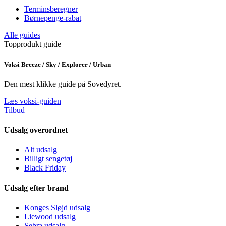
Terminsberegner
Børnepenge-rabat
Alle guides
Topprodukt guide
Voksi Breeze / Sky / Explorer / Urban
Den mest klikke guide på Sovedyret.
Læs voksi-guiden
Tilbud
Udsalg overordnet
Alt udsalg
Billigt sengetøj
Black Friday
Udsalg efter brand
Konges Sløjd udsalg
Liewood udsalg
Sebra udsalg