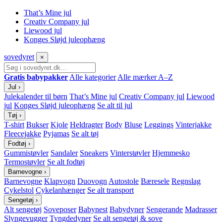
That’s Mine jul
Creativ Company jul
Liewood jul
Konges Sløjd juleophæng
sove
dyret
×
Gratis babypakker
Alle kategorier
Alle mærker A–Z
Jul
›
Julekalender til børn
That’s Mine jul
Creativ Company jul
Liewood
jul
Konges Sløjd juleophæng
Se alt til jul
Tøj
›
T-shirt
Bukser
Kjole
Heldragter
Body
Bluse
Leggings
Vinterjakke
Fleecejakke
Pyjamas
Se alt tøj
Fodtøj
›
Gummistøvler
Sandaler
Sneakers
Vinterstøvler
Hjemmesko
Termostøvler
Se alt fodtøj
Barnevogne
›
Barnevogne
Klapvogn
Duovogn
Autostole
Bæresele
Regnslag
Cykelstol
Cykelanhænger
Se alt transport
Sengetøj
›
Alt sengetøj
Soveposer
Babynest
Babydyner
Sengerande
Madrasser
Slyngevugger
Tyngdedyner
Se alt sengetøj & sove