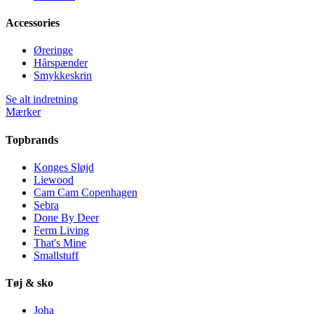
Accessories
Øreringe
Hårspænder
Smykkeskrin
Se alt indretning
Mærker
Topbrands
Konges Sløjd
Liewood
Cam Cam Copenhagen
Sebra
Done By Deer
Ferm Living
That's Mine
Smallstuff
Tøj & sko
Joha