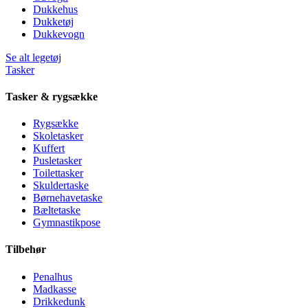
Dukkehus
Dukketøj
Dukkevogn
Se alt legetøj
Tasker
Tasker & rygsække
Rygsække
Skoletasker
Kuffert
Pusletasker
Toilettasker
Skuldertaske
Børnehavetaske
Bæltetaske
Gymnastikpose
Tilbehør
Penalhus
Madkasse
Drikkedunk