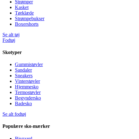
Strømper
Kasket
Tørklæde
Strømpebukser
Boxershorts
Se alt tøj
Fodtøj
Skotyper
Gummistøvler
Sandaler
Sneakers
Vinterstøvler
Hjemmesko
Termostøvler
Begyndersko
Badesko
Se alt fodtøj
Populære sko-mærker
Bisgaard